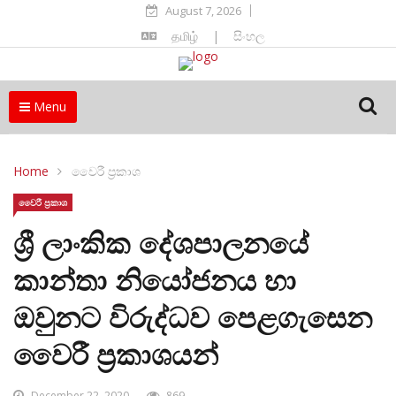
August 7, 2026
தமிழ்
|
සිංහල
Menu
Home
වෛරී ප්‍රකාශ
වෛරී ප්‍රකාශ
ශ්‍රී ලාංකික දේශපාලනයේ
කාන්තා නියෝජනය හා
ඔවුනට විරුද්ධව පෙළගැසෙන
වෛරී ප්‍රකාශයන්
December 22, 2020
869