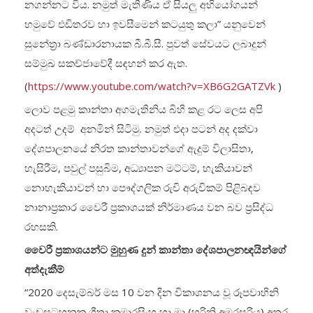
නගන්නට විය. නමුත් මැතිණිය ඒ සියලු අභියෝගයන්
හමුවේ එඩිතරව හා ඉවසීමෙන් කටයුතු කලා” යනුවෙන්
සුනේත්‍රා බණ්ඩාරනායක බී.බී.සී. පුවත් සේවයට ලබාදුන්
සම්මුඛ සකච්ජාවේදී සඳහන් කර ඇත.
(
https://www.youtube.com/watch?v=XB6G2GATZVk
)
ලොව පළමු කාන්තා අගමැතිනිය බිහි කළ රට ලෙස අපි
අදටත් උදම් අනමින් සිටිමු. නමුත් එදා පටන් අද දක්වා
දේශපාලනයේ නිරත කාන්තාවන්ගේ ඇදුම් විලාසිතා,
හැසිරීම, පවුල් පසුබිම, අධ්‍යාපන මට්ටම්, හැකියාවන්
නොහැකියාවන් හා පෞද්ගලික රුචි අරුචිකම් පිළිබඳව
නානාප්‍රකාර වෛරී ප්‍රකාශයක් නිර්මාණය වන බව ප්‍රසිද්ධ
රහසකි.
වෛරී ප්‍රකාශයන්ට මුහුණ දුන් කාන්තා දේශපාලනඥයින්ගේ
අත්දැකීම්
“2020 දෙසැම්බර් මස 10 වන දින විකාශනය වූ රූපවාහිනි
වැඩසටහනක ගීතා කුමාරසිංහ හා මා (හරිනි අමරසූරිය) අතර