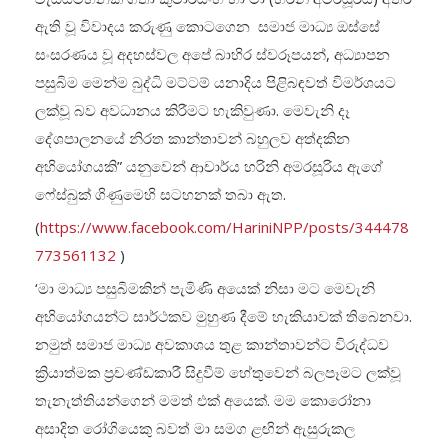
ඇති වූ විවාදය කරුණු කොටගෙන සමාජ මාධ්‍ය ඔස්සේ
සංසරණය වූ අදහස්වල අපේ බාහිර ස්වරූපයන්, අධ්‍යාපන
පසුබිම මෙන්ම බුද්ධි මට්ටම් යනාදිය පිළිබඳවත් විමර්ශයට
ලක්වූ බව අවධානය කිරීමට හැකිවුණා. මෙවැනි දෑ
දේශපාලනයේ නිරත කාන්තාවන් බහුලව අත්දකින
අහියෝගයකි” යනුවෙන් ආචාර්ය හරිනි අමරසූරිය ඇගේ
ෆේස්බුක් ගිණුමෙහි සටහනක් තබා ඇත.
(
https://www.facebook.com/HariniNPP/posts/344478
773561132
)
‘මා මාධ්‍ය පසුබිමකින් පැමිණි අයෙක් නිසා මට මෙවැනි
අභියෝගයන්ට සාර්ථකව මුහුණ දීමේ හැකියාවක් තිබෙනවා.
නමුත් සමාජ මාධ්‍ය අවකාශය තුළ කාන්තාවන්ට විරුද්ධව
ක්‍රියාත්මක ප්‍රචණ්ඩකාරී සිදුවීම් හේතුවෙන් බලපෑමට ලක්වූ
තැනැත්තියන්ගෙන් මමත් එක් අයෙක්. මම කොරෝනා
අසාදිත රෝගියෙකු බවත් මා සමග ළඟින් ඇසුරුකල