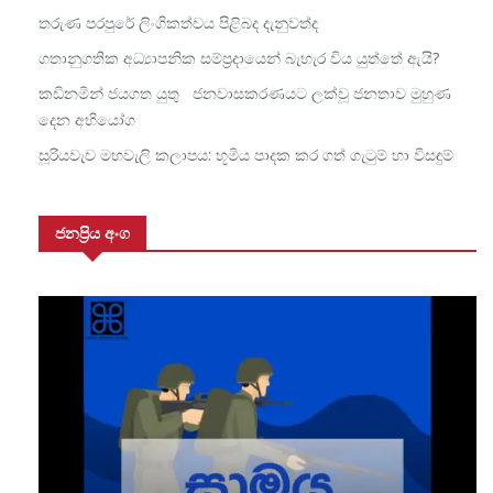
තරුණ පරපුරේ ලිංගිකත්වය පිළිබද දැනුවත්ද
ගතානුගතික අධ්‍යාපනික සම්ප්‍රදායෙන් බැහැර විය යුත්තේ ඇයි?
කඩිනමින් ජයගත යුතු ජනවාසකරණයට ලක්වූ ජනතාව මුහුණ
දෙන අභියෝග
සූරියවැව මහවැලි කලාපය: භූමිය පාදක කර ගත් ගැටුම් හා විසඳුම්
ජනප්‍රිය අංග