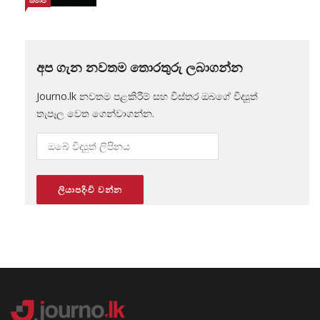
සමාජ
අප ගැන නවතම තොරතුරු ලබාගන්න
Journo.lk නවතම පළකිරීම් සහ විස්තර ඔබගේ විද්‍යුත්
තැපෑල වෙත ගෙන්වාගන්න.