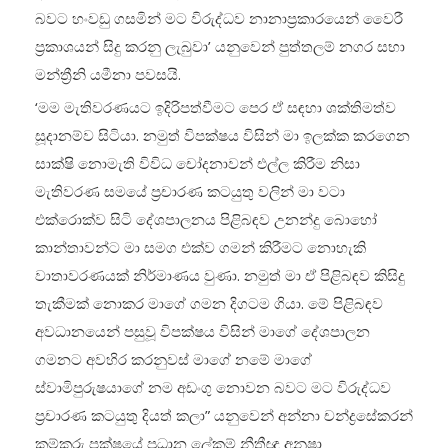
බවට හංවඩු ගසමින් මට විරුද්ධව නානාප්‍රකාරයෙන් වෛරී
ප්‍රකාශයන් සිදු කරනු ලැබුවා’ යනුවෙන් පුත්තලම් නගර සභා
මන්ත්‍රීනි යමීනා පවසයි.
‘මම මැතිවරණයට ඉදිරිපත්වීමට පෙර ඒ සඳහා ශක්තිමත්ව
සූදානම්ව සිටියා. නමුත් විපක්ෂය විසින් මා ඉලක්ක කරගෙන
සාක්ෂි නොමැති විවිධ චෝදනාවන් එල්ල කිරීම නිසා
මැතිවරණ සමයේ ප්‍රචාරණ කටයුතු වලින් මා වටා
එක්රොක්ව සිටි දේශපාලනය පිළිබඳව උනන්දු බොහෝ
කාන්තාවන්ට මා සමග එක්ව ගමන් කිරීමට නොහැකි
වාතාවරණයක් නිර්මාණය වුණා. නමුත් මා ඒ පිළිබඳව කිසිදු
තැකීමක් නොකර මාගේ ගමන දිගටම ගියා. මේ පිළිබඳව
අවධානයෙන් පසුවූ විපක්ෂය විසින් මාගේ දේශපාලන
ගමනට අවහිර කරනුවස් මාගේ නමේ මාගේ
ස්වාමිපුරුෂයාගේ නම අඩංගු නොවන බවට මට විරුද්ධව
ප්‍රචාරණ කටයුතු දියත් කලා” යනුවෙන් අන්නා චන්ද්‍රසේකරන්
කම්කරු පක්ෂයේ ප්‍රධාන ලේකම් නීතීඥ අනූෂා