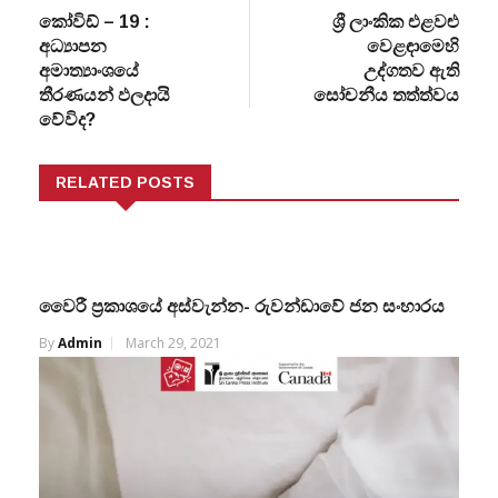
කෝවිඩ් – 19 :
ශ්‍රී ලාංකික එළවළු
අධ්‍යාපන
වෙළඳාමෙහි
අමාත්‍යාංශයේ
උද්ගතව ඇති
තීරණයන් ඵලදායි
සෝචනීය තත්ත්වය
වේවිද?
RELATED POSTS
වෛරී ප්‍රකාශයේ අස්වැන්න- රුවන්ඩාවේ ජන සංහාරය
By
Admin
March 29, 2021