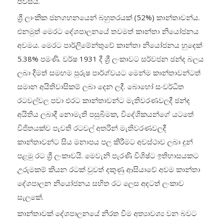
පවසයි.
ශ්‍රී ලාංකික ජනගහනයෙන් බහුතරයක් (52%) කාන්තාවන්ය.
එනමුත් මෙරට දේශපාලනයේ තවමත් කාන්තා නියෝජනය
අවමය. මෙරට පාර්ලිමේන්තුවේ කාන්තා නියෝජනය හුදෙක්
5.38% පමණි. වර්ෂ 1931 දී ශ්‍රී ලංකාවට සර්වජන ඡන්ද බලය
ලබා දීමත් සමඟම පුරුෂ පාර්ශ්වයට මෙන්ම කාන්තාවන්ටත්
සමාන අයිතිවාසිකම් ලබා දෙන ලදී. බොහෝ සංවර්ධිත
රටවල්වල පවා එරට කාන්තාවන්ට මැතිවරණවලදී ඡන්ද
අයිතිය ලබාදී නොමැති පසුබිමක, විදේශිකයන්ගේ යටතේ
විජිතයක්ව පැවති රටවල් අතරින් මැතිවරණවලදී
කාන්තාවන්ට සිය මනාපය පල කිරීමට අවස්ථාව ලබා දුන්
පළමු රට ශ්‍රී ලංකාවයි. මෙවැනි පැරණි විශිෂ්ට ඉතිහාසයකට
උරුමකම් කියන රටක් වුවත් දකුණු ආසියාවේ අවම කාන්තා
දේශපාලන නියෝජනය සහිත රට ලෙස අදටත් ලංකාව
සැලකේ.
කාන්තාවක් දේශපාලනයේ නිරත වීම අත්‍යාවශ්‍ය වන බවට