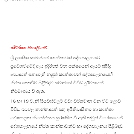
කීර්තිකා මහාලිංගම්
ශ්‍රී ලාංකික සාමාජයේ කාන්තාවක් දේශපාලනයට
ප්‍රවේශවීමේදී ඇය ඉදිරිපත් වන පක්ෂයෙන් ඇයට කිසිදු
බාධාවක් නොමැති නමුත් කාන්තාවන් දේශපාලනයෙහි
නිරත නොවීම පිළිබඳව සමාජයේ විවිධ දුර්මතයන්
නිර්මාණය වී ඇත.
18 හා 19 වැනි සියවස්වලට වඩා වර්තමාන වන විට ලොව
විවිධ රටවල කාන්තාවන් සතු අයිතිවාසිකම් හා කාන්තා
දේශපාලන නියෝජනය සුරක්ෂිත වී ඇති නමුත් විශේෂයෙන්
දේශපාලනයේ නිරත කාන්තාවන්ට හා දේශපාලනය පිළිබඳව