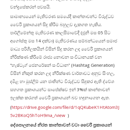
චන්ද්‍රසේකරන් පවසයි.
සාමාන්‍යයෙන් මැතිවරණ සමයේදී කාන්තාවන්ට විරුද්ධව
වෛරී ප්‍රකාශයන් සිදු කිරීම බහුලව දැකගත හැකිය.
පාර්ලිමේන්තු මැතිවරණ කාලසීමාවේදී (ජූනි මස 05 සිට
අගෝස්තු මස 14 දක්වා) මැතිවරණය සම්බන්ධයෙන් සමාජ
මාධ්‍ය පරිශීලකයින් විසින් සිදු කරන ලද වෛරී ප්‍රකාශයන්
නිරීක්ෂණ කිරීමේ රාජ්‍ය නොවන සංවිධානයක් වන
“හැෂ්ටැග් ජෙනරේෂන් සංවිධාන” (Hashtag Generation)
විසින් නිකුත් කරන ලද නිරීක්ෂණ වාර්තාවට අනුව සිංහල,
දමිළ හා මුස්ලිම් යන ජාතීන්ට විරුද්ධව සිදුකර ඇති ද්වේශ
සහගත ප්‍රකාශයන්ට සාපේක්ෂව ඉන් 3%ක් කාන්තාවන්
ඉලක්ක කරගත් වෛරී ප්‍රකාශයන් බව හඳුනාගෙන ඇත.
(
https://drive.google.com/file/d/1qQKubeK1HtAtom3J
5v2BKoQ5hToH9ma_/view
)
දේශපාලනයේ නිරත කාන්තාවන් වටා වෛරී ප්‍රකාශයන්