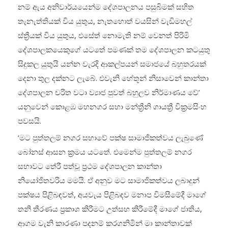
නම් ඇය අනිවාර්යයෙන්ම දේශපාලනය පසුබිමක් සහිත
තැනැත්තියක් විය යුතුය, නැතහොත් වයසින් වැඩිමහල්
ස්ත්‍රීයක් විය යුතුය, එසේත් නොමැති නම් වෙනත් පිරිමි
දේශපාලකයෙකුගේ යටතේ පමණක් තම දේශපාලන කටයුතු
සිදුකල යුතුයි යන්න වැරදි ආකල්පයන් සමාජයේ බහුතරයක්
දෙනා තුල දක්නට ලැබේ. එවැනි හේතූන් නිසාවෙන් කාන්තා
දේශපාලන චරිත වටා ව්‍යාජ පුවත් බහුලව නිර්මාණය වේ’
යනුවෙන් කොළඹ මහනගර සභා මන්ත්‍රීනි ගායත්‍රී වික්‍රමසිංහ
පවසයි.
‘මට පුත්තලම් නගර සභාවේ පක්ෂ සාමාජිකත්වය ලැබුණේ
බෝනස් ආසන ක්‍රමය යටතේ. එමෙන්ම පුත්තලම් නගර
සභාවට තේරී පත්වූ ප්‍රථම දේශපාලන කාන්තා
නියෝජිතවරිය මමයි. ඒ අනුව මට සාමාජිකත්වය ලබාදුන්
පක්ෂය පිළිබඳවත්, අයවැය පිළිබඳව මනාප විමසීමේදී මාගේ
තනි තීරණය ප්‍රකාශ කිරීමට උත්සහ කිරීමේදී මාගේ ජාතිය,
ආගම වැනි කාරණා පදනම් කරගනිමින් මා කාන්තාවක්