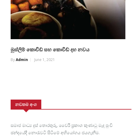
මුස්ලිම් කොවිඩ් සහ කොවිඩ් දහ නවය
By
Admin
June 1, 2021
නවතම අංග
සමාජ මාධ්‍ය දුස් තොරතුරු, වෛරී ප්‍රකාශ කුණාටු මැද පුංචි
ඡන්දයේදී නොරැවටී සිටීමේ අභියෝගය ජයගැනීම.