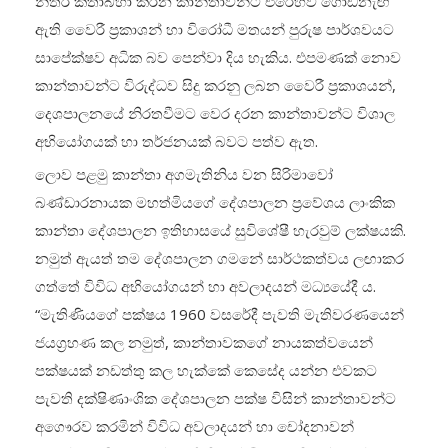
නිතර කතාබහා කරන කාන්තාවන්ට එරෙහිව ගොඩනැඟී
ඇති වෛරී ප්‍රකාශන් හා විරෝධී මතයන් පුරුෂ පාර්ශවයට
සාපේක්ෂව අධික බව පෙන්වා දිය හැකිය. එපමණක් නොව
කාන්තාවන්ට විරුද්ධව සිදු කරනු ලබන වෛරී ප්‍රකාශයන්,
දෙශපාලනයේ නිරතවීමට වෙර දරන කාන්තාවන්ට විශාල
අභියෝගයක් හා තර්ජනයක් බවට පත්ව ඇත.
ලොව පළමු කාන්තා අගමැතිනිය වන සිරිමාවෝ
බණ්ඩාරනායක මහත්මියගේ දේශපාලන ප්‍රවේශය ලාංකික
කාන්තා දේශපාලන ඉතිහාසයේ සුවිශේෂී හැරවුම් ලක්ෂයකි.
නමුත් ඇයත් තම දේශපාලන ගමනේ සාර්ථකත්වය ලඟාකර
ගත්තේ විවිධ අභියෝගයන් හා අවලාදයන් මධ්‍යයේදී ය.
“මැතිණියගේ පක්ෂය 1960 වසරේදී පැවති මැතිවරණයෙන්
ජයග්‍රහණ කල නමුත්, කාන්තාවකගේ නායකත්වයෙන්
පක්ෂයක් නඩත්තු කල හැක්කේ කෙසේද යන්න එවකට
පැවති දක්ෂිණාංශික දේශපාලන පක්ෂ විසින් කාන්තාවන්ට
අගෞරව කරමින් විවිධ අවලාදයන් හා චෝදනාවන්