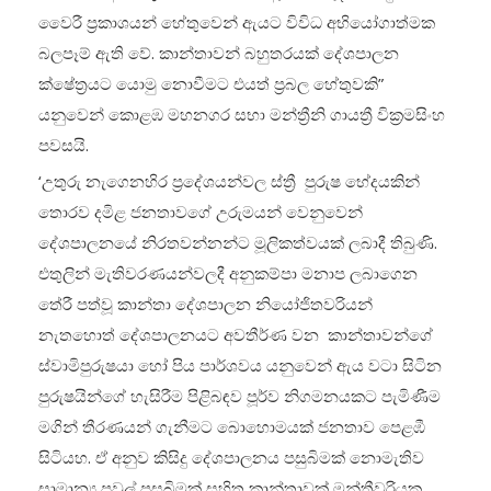
වෛරී ප්‍රකාශයන් හේතුවෙන් ඇයට විවිධ අභියෝගාත්මක
බලපෑම් ඇති වේ. කාන්තාවන් බහුතරයක් දේශපාලන
ක්ෂේත්‍රයට යොමු නොවීමට එයත් ප්‍රබල හේතුවකි”
යනුවෙන් කොළඹ මහනගර සභා මන්ත්‍රීනි ගායත්‍රී වික්‍රමසිංහ
පවසයි.
‘උතුරු නැගෙනහිර ප්‍රදේශයන්වල ස්ත්‍රී පුරුෂ භේදයකින්
තොරව දමිළ ජනතාවගේ උරුමයන් වෙනුවෙන්
දේශපාලනයේ නිරතවන්නන්ට මූලිකත්වයක් ලබාදී තිබුණි.
එතුලින් මැතිවරණයන්වලදී අනුකම්පා මනාප ලබාගෙන
තේරී පත්වූ කාන්තා දේශපාලන නියෝජිතවරියන්
නැතහොත් දේශපාලනයට අවතීර්ණ වන කාන්තාවන්ගේ
ස්වාමිපුරුෂයා හෝ පිය පාර්ශවය යනුවෙන් ඇය වටා සිටින
පුරුෂයින්ගේ හැසිරීම පිළිබඳව පූර්ව නිගමනයකට පැමිණීම
මගින් තීරණයන් ගැනීමට බොහොමයක් ජනතාව පෙළඹී
සිටියහ. ඒ අනුව කිසිදු දේශපාලනය පසුබිමක් නොමැතිව
සාමාන්‍ය පවුල් පසුබිමක් සහිත කාන්තාවක් මන්ත්‍රීවරියක