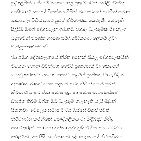
පුද්ගලයින්ව නීරෝධායනය කල යුතු බවටත් පාර්ලිමේන්තු
මැතිවරණ සමයේ විපක්ෂය විසින් මට අවමන් කරමින් සමාජ
මාධ්‍ය තුළ විවිධ ව්‍යාජ පුවත් නිර්මාණය කෙරුණි. මෙවැනි
සිදුවීම් මගේ දේශපාලන ගමනට විශාල බලපැමක සිදු කලා’
යනුවෙන් විපක්ෂ නායක සම්බන්ධීකරණ ලේකම් උමා
චන්ද්‍රප්‍රකාශ් පවසයි.
‘මා සමග දේශපාලනයේ නිරත අනෙක් සියලු දේශපාලකයින්
වහෙන් හොරා ඔවුන්ගේ වෛරී ප්‍රකාශයක් මා කෙරෙහි
යොමු කරනවා. මාගේ භාෂාව, ඇදුම් විලාසිතා, මා ඇවිදින
ආකාරය, මාගේ වයස පදනම් කරගනිමින් ව්‍යාජ පුවත්
නිර්මාණය කර ඒවා සමාජ තුළ හා සමාජ මාධ්‍ය ඔස්සේ
ව්‍යාප්ත කිරීම මගින් මට බලපෑම කල හැකි යැයි ඔවුන්
සිතනවා. මෙලෙස සමාජ මාධ්‍ය ඔස්සේ ව්‍යාජ පුවත්
නිර්මාණය කරන්නේ පෞද්ගලිකව මා පිළිබඳව කිසිදු
තොරතුරුක් හෝ නොදන්නා පුද්ගලයින් වීම කනගාටුවට
කරුණක්. යම්කිසි කාන්තාවක් දේශපාලනයේ නිරතවීමට