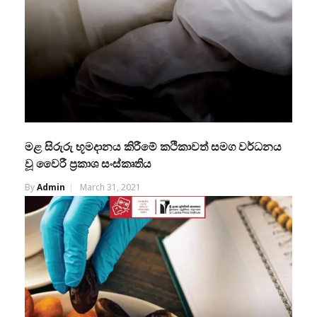
මළ සිරුරු භූමදානය කිරීමේ කථිකාවත් සමග වර්ධනය
වූ වෛරී ප්‍රකාශ සංස්කෘතිය
By
Admin
March 31, 2021