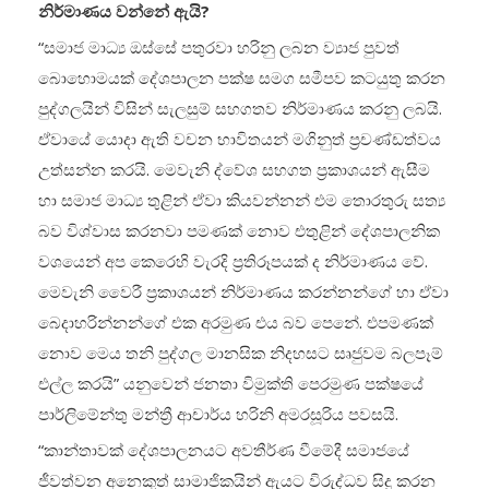
නිර්මාණය වන්නේ ඇයි?
“සමාජ මාධ්‍ය ඔස්සේ පතුරවා හරිනු ලබන ව්‍යාජ පුවත්
බොහොමයක් දේශපාලන පක්ෂ සමග සමීපව කටයුතු කරන
පුද්ගලයින් විසින් සැලසුම් සහගතව නිර්මාණය කරනු ලබයි.
ඒවායේ යොදා ඇති වචන භාවිතයන් මගිනුත් ප්‍රචණ්ඩත්වය
උත්සන්න කරයි. මෙවැනි ද්වේශ සහගත ප්‍රකාශයන් ඇසීම
හා සමාජ මාධ්‍ය තුළින් ඒවා කියවන්නන් එම තොරතුරු සත්‍ය
බව විශ්වාස කරනවා පමණක් නොව එතුළින් දේශපාලනික
වශයෙන් අප කෙරෙහි වැරදි ප්‍රතිරූපයක් ද නිර්මාණය වේ.
මෙවැනි වෛරී ප්‍රකාශයන් නිර්මාණය කරන්නන්ගේ හා ඒවා
බෙදාහරින්නන්ගේ එක අරමුණ එය බව පෙනේ. එපමණක්
නොව මෙය තනි පුද්ගල මානසික නිදහසට සෘජුවම බලපෑම්
එල්ල කරයි” යනුවෙන් ජනතා විමුක්ති පෙරමුණ පක්ෂයේ
පාර්ලිමේන්තු මන්ත්‍රී ආචාර්ය හරිනි අමරසූරිය පවසයි.
“කාන්තාවක් දේශපාලනයට අවතීර්ණ වීමේදී සමාජයේ
ජීවත්වන අනෙකුත් සාමාජිකයින් ඇයට විරුද්ධව සිදු කරන