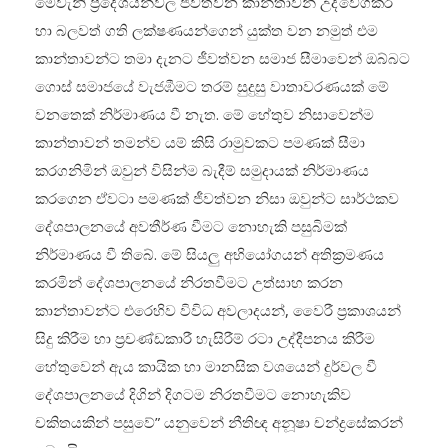
මෙවැනි ප්‍රදේශයන්වල ජීවත්වන කාන්තාවන් උද්වේගකර
හා බලවත් ගති ලක්ෂණයන්ගෙන් යුක්ත වන නමුත් එම
කාන්තාවන්ට තමා දැනට ජීවත්වන සමාජ සීමාවෙන් ඔබ්බට
ගොස් සමාජයේ වැජඹීමට තරම් සුදුසු වාතාවරණයක් මේ
වනතෙක් නිර්මාණය වී නැත. මේ හේතුව නිසාවෙන්ම
කාන්තාවන් තමන්ව යම් කිසි රාමුවකට පමණක් සීමා
කරගනිමින් ඔවුන් විසින්ම බැදීම් සමුදායක් නිර්මාණය
කරගෙන ඒවටා පමණක් ජීවත්වන නිසා ඔවුන්ට සාර්ථකව
දේශපාලනයේ අවතීර්ණ වීමට නොහැකි පසුබිමක්
නිර්මාණය වී තිබේ. මේ සියලු අභියෝගයන් අතික්‍රමණය
කරමින් දේශපාලනයේ නිරතවීමට උත්සාහ කරන
කාන්තාවන්ට එරෙහිව විවිධ අවලාදයන්, වෛරී ප්‍රකාශයන්
සිදු කිරීම හා ප්‍රචණ්ඩකාරී හැසිරීම් රටා උද්දීපනය කිරීම
හේතුවෙන් ඇය කායික හා මානසික වශයෙන් දුර්වල වී
දේශපාලනයේ දිගින් දිගටම නිරතවීමට නොහැකිව
චකිතයකින් පසුවේ” යනුවෙන් නීතිඥ අනූෂා චන්ද්‍රසේකරන්