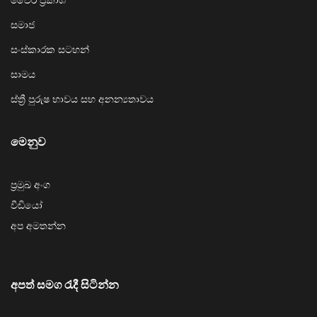
සමාජ
සංස්කාරක සටහන්
සාමය
ස්ත්‍රී පුරුෂ භාවය සහ අනන්‍යතාවය
මෙනුව
ප්‍රමුඛ අංග
වීඩියෝ
අප අමතන්න
අපත් සමග රැදී සිටින්න