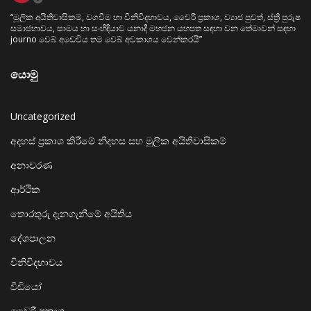
“මූලික අයිතිවාසිකම්, වගවීම හා විනිවිදභාවය, වෛරී ප්‍රකාශ, ව්‍යාජ පුවත්, ස්ත්‍රී පුරුෂ
සමාජභාවය, සාමය හා සංහිඳියාව යනාදී මහජන යහපත සඳහා වන තේමාවන් සඳහා
journo වෙබ් අඩෙවිය තම වෙබ් අවකාශය වෙන්කරයි”
යොමු
Uncategorized
අදහස් ප්‍රකාශ කිරීමේ නිදහස සහ මූලික අයිතිවාසිකම්
අනාවරණ
ආර්ථික
තොරතුරු දැනගැනීමේ අයිතිය
දේශපාලන
විනිවිදභාවය
වීඩියෝ
වෛරී ප්‍රකාශ