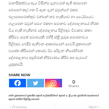
මානසිකත්වය ඇය විසින්ම දැනටමත් ඇති කරගෙන
බොහෝ කල් ගත වී ඇත. දැන් ඔවුන්ගේ එකම
බලාපොරොත්තුව වන්නේ තම හැකියාව හා ධෛර්යයට
ගැලපෙන ඔවුන් සමග එකහා සමානව දේශපාලනයේ නිරත
විය හැකි නැතිනම් දේශපාලනය පිළිබඳව විවෘතව කතා
කිරීමට සමත් සමාජයකි. එහිදී ස්ත්‍රී පුරුෂ සමාජභාවය
පිළිබඳව බෙදීම් ඇතිවන ආකාරයෙන් වෛරී ප්‍රකාශයන්
ව්‍යාප්ත කිරීමෙන් තොරව ඊට සරිලන නීරෝගිමත්
දේශපාලනය පසුබිමක් නිර්මාණය කිරීම අප සැමගේ
යුතුකමයි.
SHARE NOW
0
Shares
මෙම ප්‍රකාශනයේ ප්‍රකාශිත අදහස් ලේඛකයින්ගේ අදහස් ය. ශ්‍රී ලංකා පුවත්පත් ආයතනයේ
අදහස් මෙයින් පිළිබිඹු නොවේ.
Previous
Next