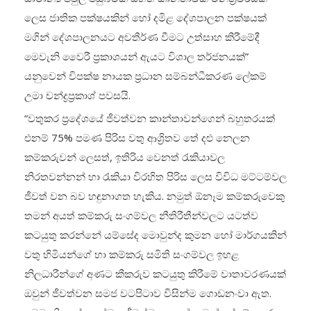
ලෙස ජාතික පක්ෂයකින් හෝ දමිළ දේශපාලන පක්ෂයක්
මගින් දේශපාලනයට අවතීර්ණ වීමට උත්සාහ කිරීමේදී
මෙවැනි වෛරී ප්‍රකාශයන් ඇයට විශාල තර්ජනයක්”
යනුවෙන් විපක්ෂ නායක ප්‍රධාන සම්බන්ධීකරණ ලේකම්
උමා චන්ද්‍රප්‍රකාශ් පවසයි.
“වතුකර ප්‍රදේශයේ ජීවත්වන කාන්තාවන්ගෙන් බහුතරයක්
එනම් 75% පමණ පිරිස වතු ආශ්‍රිතව තේ දළු නෙලන
කම්කරුවන් ලෙසත්, ඉතිරිය වෙනත් රැකියාවල
නිරතවන්නන් හා රැකියා විරහිත පිරිස ලෙස විවිධ මට්ටම්වල
ජීවත් වන බව හඳුනාගත හැකිය. නමුත් ඕනෑම කම්කරුවෙකු
තමන් අයත් කම්කරු සංගම්වල නීතිරීතීන්වලට යටත්ව
කටයුතු කරන්නේ යම්සේද මොවුන්ද කුමන හෝ මාර්ගයකින්
වතු හිමියන්ගේ හා කම්කරු සමිති සංගම්වල ඉහළ
නිලධාරීන්ගේ අණට කීකරුව කටයුතු කිරීමේ වාතාවරණයක්
ඔවුන් ජීවත්වන සමජ වටපිටාව විසින්ම ගොඩනංවා ඇත.