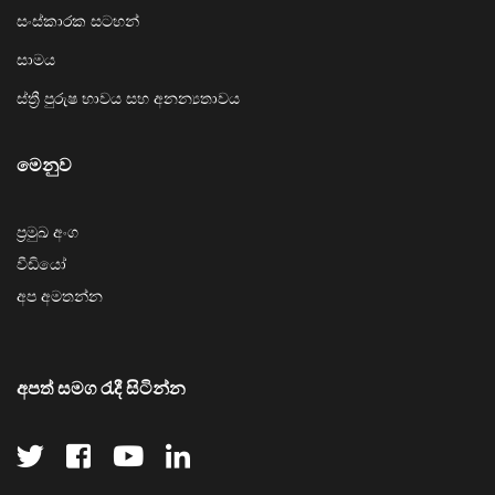
සංස්කාරක සටහන්
සාමය
ස්ත්‍රී පුරුෂ භාවය සහ අනන්‍යතාවය
මෙනුව
ප්‍රමුඛ අංග
වීඩියෝ
අප අමතන්න
අපත් සමග රැදී සිටින්න