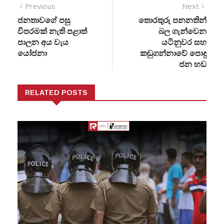
Previous
Next
ජනතාවගේ පසු
තොරතුරු පනනතින්
විපරමක් නැති පළාත්
බල ගැන්වෙන
පාලන අය වැය
යටිනුවර සහ
යෝජනා
කඩුගන්නාවේ පොදු
ජන හඩ
RELATED POSTS