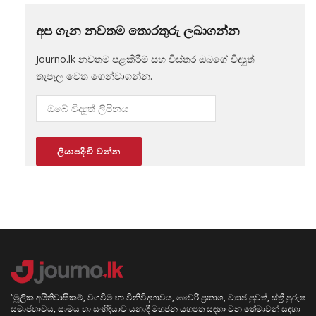
අප ගැන නවතම තොරතුරු ලබාගන්න
Journo.lk නවතම පළකිරීම් සහ විස්තර ඔබගේ විද්‍යුත්
තැපෑල වෙත ගෙන්වාගන්න.
“මූලික අයිතිවාසිකම්, වගවීම හා විනිවිදභාවය, වෛරී ප්‍රකාශ, ව්‍යාජ පුවත්, ස්ත්‍රී පුරුෂ
සමාජභාවය, සාමය හා සංහිඳියාව යනාදී මහජන යහපත සඳහා වන තේමාවන් සඳහා