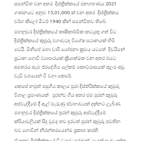
සමන්විත වන අතර දිස්ත්‍රික්කයේ ජනගහණය 2021
ගණනයට අනුව 15,01,000 ක් වන අතර දිස්ත්‍රික්කය
වර්ග කිලෝ මීටර් 1940 කින් සමන්විතව තිබේ.
මහනුවර දිස්ත්‍රික්කයේ කෘෂිකාර්මික කටයුතු ගත් විට
දිස්ත්‍රික්කයේ කුඹුරු වගාවටද විශේෂ සථානයක් හිමි
වෙයි. මිනිපේ මහා වාරි යෝජනා ක්‍රමය යටතේ දිවයිනේ
ප්‍රධාන ගොවි ව්‍යාපාරයක් ක්‍රියාත්මක වන අතර එයට
අමතරය සෑම ප්රදේශිය ලේකම් කොට්ඨාසයක් තුලම අඩු
වැඩි වශයෙන් වී වගා කෙරේ.
කෙසේ නමුත් පසුගිය කාලය පුරා දිස්ත්රික්කයේ කුඹුරු
විශාල ප්‍රමාණයක් පුරන්ව ගිය අතර එම පුරන් කුඹුරු
අස්වැද්දීමේ දී ඇල් මැරුණු ස්වභාවයක් දක්නට ලැබිණ.
මහනුවර දිස්ත්‍රික්කයේ පුරන් කුඹුරු අස්වැද්දීමේ
ක්රියාවලියක් සිදු වුවද තව දුරටත් පුරන් කුඹුරු පවතින
බව ගොවීන් නිරන්තරයෙන්ම ප්‍රකාශ කරති.
ඒ අනුව දිස්ත්‍රික්කයේ වී වගාව සම්බන්ධයෙන් සැබෑ දත්ත