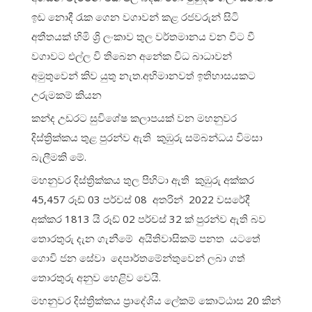
ඉඩ නොදී රැක ගෙන වගාවන් කළ රජවරුන් සිටි
අතීතයක් හිමි ශ්‍රි ලංකාව තුල වර්තමානය වන විට වී
වගාවට එල්ල වි තිබෙන අනේක විධ බාධාවන්
අමුතුවෙන් කිව යුතු නැත.අභිමානවත් ඉතිහාසයකට
උරුමකම් කියන
කන්ද උඩරට සුවිශේෂ කලාපයක් වන මහනුවර
දිස්ත්‍රික්කය තුළ පුරන්ව ඇති කුඹුරු සම්බන්ධය විමසා
බැලීමකි මේ.
මහනුවර දිස්ත්‍රික්කය තුල පිහිටා ඇති කුඹුරු අක්කර
45,457 රූඩ් 03 පර්චස් 08 අතරින් 2022 වසරේදී
අක්කර 1813 යි රූඩ් 02 පර්චස් 32 ක් පුරන්ව ඇති බව
තොරතුරු දැන ගැනීමේ අයිතිවාසිකම් පනත යටතේ
ගොවි ජන සේවා දෙපාර්තමේන්තුවෙන් ලබා ගත්
තොරතුරු අනුව හෙළිව වෙයි.
මහනුවර දිස්ත්‍රික්කය ප්‍රාදේශිය ලේකම් කොට්ඨාස 20 කින්