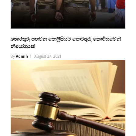
තොරතුරු සඟවන පොලිසියට තොරතුරු කොමිසමෙන්
නියෝගයක්
By
Admin
August 27, 2021