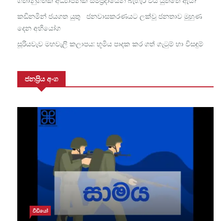
ගතානුගතික අධ්‍යාපනික සම්ප්‍රදායෙන් බැහැර විය යුත්තේ ඇයි?
කඩිනමින් ජයගත යුතු ජනවාසකරණයට ලක්වූ ජනතාව මුහුණ
දෙන අභියෝග
සූරියවැව මහවැලි කලාපය: භූමිය පාදක කර ගත් ගැටුම් හා විසඳුම්
ජනප්‍රිය අංග
වීඩියෝ