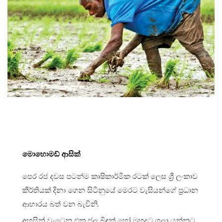
මොහොමඩ් ආසික්
පෙර රජ දවස පටන්ම කෘෂිකාර්මික රටක් ලෙස ශ්‍රී ලංකාව
කීර්තියක් දිනා ගෙන සිටිනුයේ මෙරට වැසියන්ගේ ප්‍රධාන
ආහාරය බත් වන බැවිනි.
අහසින් වැටෙන එක ජල බිඳක් හෝ මුහුදට ගලා යන්නට