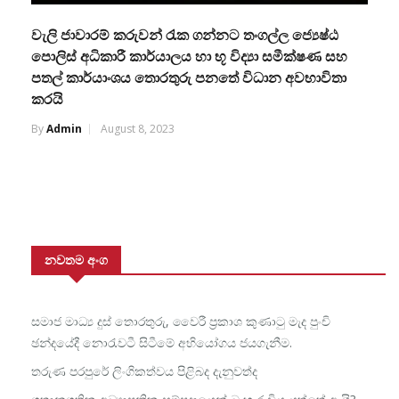
වැලි ජාවාරම් කරුවන් රැක ගන්නට තංගල්ල ජ්‍යෙෂ්ඨ
පොලිස් අධිකාරී කාර්යාලය හා භූ විද්‍යා සමීක්ෂණ සහ
පතල් කාර්යාංශය තොරතුරු පනතේ විධාන අවභාවිතා
කරයි
By
Admin
August 8, 2023
නවතම අංග
සමාජ මාධ්‍ය දුස් තොරතුරු, වෛරී ප්‍රකාශ කුණාටු මැද පුංචි
ඡන්දයේදී නොරැවටී සිටීමේ අභියෝගය ජයගැනීම.
තරුණ පරපුරේ ලිංගිකත්වය පිළිබද දැනුවත්ද