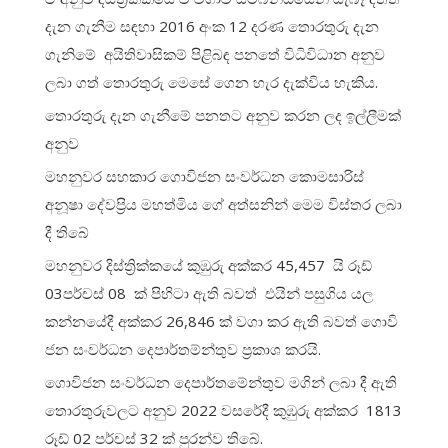
දැන ගැනීම සඳහා 2016 අංක 12 දරණ තොරතුරු දැන
ගැනිමේ අයිතිවාසිකම් පිළිබඳ පනතේ විධිවිධාන අනුව
ලබා ගත් තොරතුරු මෙසේ ගෙන හැර දැක්විය හැකිය.
තොරතුරු දැන ගැනීමේ පනතට අනුව කරන ලද ඉල්ලීමක්
අනුව
මහනුවර සහකාර ගොවිජන සංවර්ධන කොමසාරිස්
අනූෂා දේවප්‍රිය මහත්මිය ගේ අත්සනින් මෙම විස්තර ලබා
දී තිබේ
මහනුවර දිස්ත්‍රික්කයේ කුඹුරු අක්කර 45,457 යි රූඩ්
03පර්චස් 08 ක් පිහිටා ඇති බවත් එයින් පසුගිය යල
කන්නයේදී අක්කර 26,846 ක් වගා කර ඇති බවත් ගොවි
ජන සංවර්ධන දෙපාර්තම්න්තුව ප්‍රකාශ කරයි.
ගොවිජන සංවර්ධන දෙපාර්තමේන්තුව මගින් ලබා දී ඇති
තොරතුරුවලට අනුව 2022 වසරේදී කුඹුරු අක්කර 1813
රූඩ් 02 පර්චස් 32 ක් පුරන්ව තිබේ.