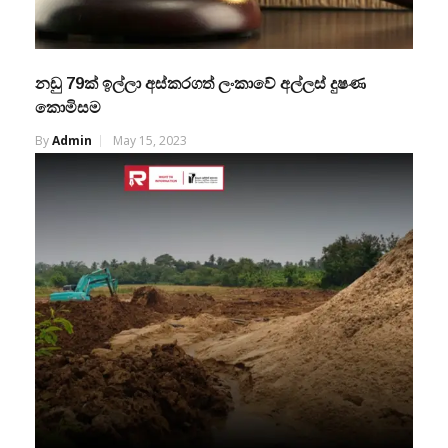
නඩු 79ක් ඉල්ලා අස්කරගත් ලංකාවේ අල්ලස් දුෂණ
කොමිසම
By
Admin
May 15, 2023