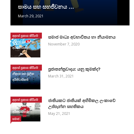
සාමය සහ සහජීවනය …
March 29, 2021
අදහස් ප්‍රකාශ කිරීමේ
සමාජ මාධ්‍ය අවභාවිතය හා නියාමනය
නිදහස සහ මූලික
November 7, 2020
අයිතිවාසිකම්
අදහස් ප්‍රකාශ කිරීමේ
ප්‍රජාතන්ත්‍රවාදය: යනු කුමක්ද?
නිදහස සහ මූලික
March 31, 2021
අයිතිවාසිකම්
අදහස් ප්‍රකාශ කිරීමේ
ජාතියකට ජාතියක් අහිමිකල ලංකාවේ
නිදහස සහ මූලික
උප්පැන්න සහතිකය
අයිතිවාසිකම්
May 21, 2021
සමාජ