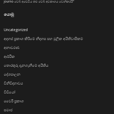
journo වෙබ් අඩෙවිය තම වෙබ් අවකාශය වෙන්කරයි”
යොමු
Uncategorized
අදහස් ප්‍රකාශ කිරීමේ නිදහස සහ මූලික අයිතිවාසිකම්
අනාවරණ
ආර්ථික
තොරතුරු දැනගැනීමේ අයිතිය
දේශපාලන
විනිවිදභාවය
වීඩියෝ
වෛරී ප්‍රකාශ
සමාජ