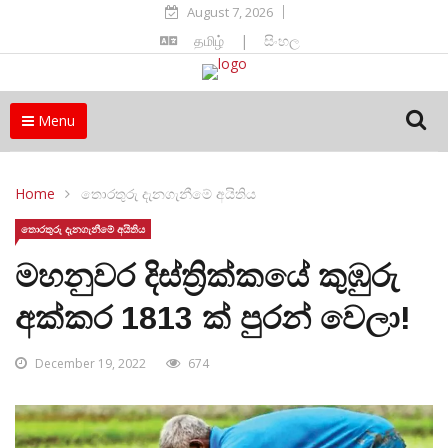
August 7, 2026
தமிழ்
|
සිංහල
Menu
Home
තොරතුරු දැනගැනීමේ අයිතිය
තොරතුරු දැනගැනීමේ අයිතිය
මහනුවර දිස්ත්‍රික්කයේ කුඹුරු
අක්කර 1813 ක් පුරන් වෙලා!
December 19, 2022
674