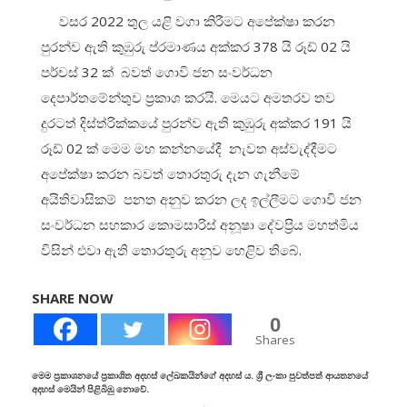
වසර 2022 තුල යළි වගා කිරීමට අපේක්ෂා කරන
පුරන්ව ඇති කුඹුරු ප්රමාණය අක්කර 378 යි රූඩ් 02 යි
පර්චස් 32 ක් බවත් ගොවි ජන සංවර්ධන
දෙපාර්තමේන්තුව ප්‍රකාශ කරයි. මෙයට අමතරව තව
දුරටත් දිස්ත්රික්කයේ පුරන්ව ඇති කුඹුරු අක්කර 191 යි
රූඩ් 02 ක් මෙම මහ කන්නයේදී නැවත අස්වැද්දීමට
අපේක්ෂා කරන බවත් තොරතුරු දැන ගැනීමේ
අයිතිවාසිකම් පනත අනුව කරන ලද ඉල්ලීමට ගොවි ජන
සංවර්ධන සහකාර කොමසාරිස් අනූෂා දේවප්‍රිය මහත්මිය
විසින් එවා ඇති තොරතුරු අනුව හෙළිව තිබේ.
SHARE NOW
0
Shares
මෙම ප්‍රකාශනයේ ප්‍රකාශිත අදහස් ලේඛකයින්ගේ අදහස් ය. ශ්‍රී ලංකා පුවත්පත් ආයතනයේ
අදහස් මෙයින් පිළිබිඹු නොවේ.