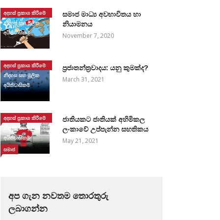
අදහස් ප්‍රකාශ කිරීමේ
සමාජ මාධ්‍ය අවභාවිතය හා
නිදහස සහ මූලික
නියාමනය
අයිතිවාසිකම්
November 7, 2020
අදහස් ප්‍රකාශ කිරීමේ
ප්‍රජාතන්ත්‍රවාදය: යනු කුමක්ද?
නිදහස සහ මූලික
March 31, 2021
අයිතිවාසිකම්
අදහස් ප්‍රකාශ කිරීමේ
ජාතියකට ජාතියක් අහිමිකල
නිදහස සහ මූලික
ලංකාවේ උප්පැන්න සහතිකය
අයිතිවාසිකම්
May 21, 2021
සමාජ
අප ගැන නවතම තොරතුරු
ලබාගන්න