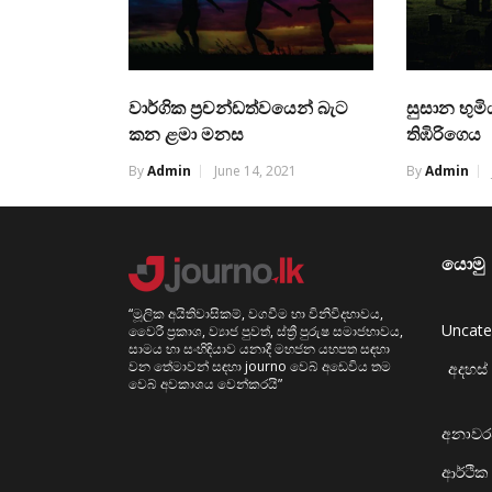
වාර්ගික ප්‍රචන්ඩත්වයෙන් බැට
සුසාන භුමි
කන ළමා මනස
තිඹිරිගෙය
By
Admin
June 14, 2021
By
Admin
යොමු
“මූලික අයිතිවාසිකම්, වගවීම හා විනිවිදභාවය,
Uncate
වෛරී ප්‍රකාශ, ව්‍යාජ පුවත්, ස්ත්‍රී පුරුෂ සමාජභාවය,
සාමය හා සංහිඳියාව යනාදී මහජන යහපත සඳහා
වන තේමාවන් සඳහා journo වෙබ් අඩෙවිය තම
අදහස් 
වෙබ් අවකාශය වෙන්කරයි”
අනාව
ආර්ථික