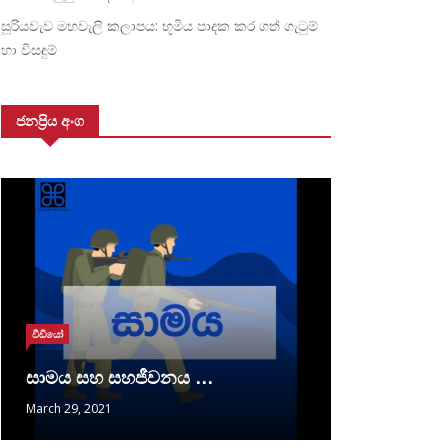
සූරියවැව මහවැලි කලාපය: භූමිය පාදක කර ගත් ගැටුම්
හා විසඳුම්
ජනප්‍රිය අංග
වීඩියෝ
සාමය සහ සහජීවනය …
March 29, 2021