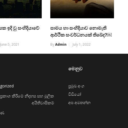
යක ඉදි වු සංහිදියාවේ
සාමය හා සංහිදියාව නොමැති
ආර්ථික සංවර්ධනයක් තිබේද?￼
June 5, 2021
By
Admin
July 1, 2022
මෙනුව
gorized
ප්‍රමුඛ අංග
වීඩියෝ
ප්‍රකාශ කිරීමේ නිදහස සහ මූලික
අප අමතන්න
අයිතිවාසිකම්
රණ