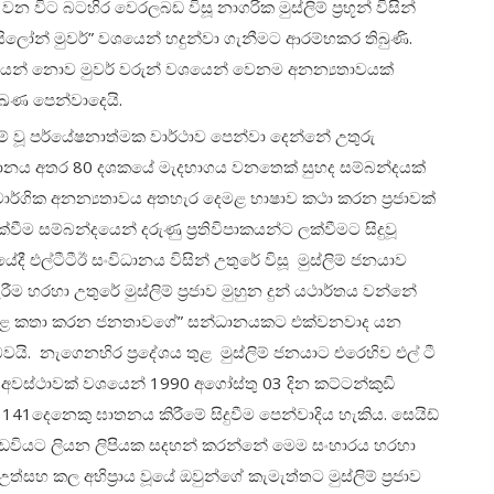
විට බටහිර වෙරලබඩ විසූ නාගරික මුස්ලිම් ප්‍රභූන් විසින්
සිලෝන් මුවර්” වශයෙන් හදුන්වා ගැනීමට ආරම්භකර තිබුණි.
් වශයෙන් නොව මුවර් වරුන් වශයෙන් වෙනම අනන්‍යතාවයක්
ණ පෙන්වාදෙයි.
 වූ පර්යේෂනාත්මක වාර්ථාව පෙන්වා දෙන්නේ උතුරු
සංවිධානය අතර 80 දශකයේ මැදභාගය වනතෙක් සුහද සම්බන්දයක්
තම වාර්ගික අනන්‍යතාවය අතහැර දෙමළ භාෂාව කථා කරන ප්‍රජාවක්
 සම්බන්දයෙන් දරුණු ප්‍රතිවිපාකයන්ට ලක්වීමට සිදුවූ
 එල්ටීටීඊ සංවිධානය විසින් උතුරේ විසූ මුස්ලිම් ජනයාව
 හරහා උතුරේ මුස්ලිම් ප්‍රජාව මුහුන දුන් යථාර්තය වන්නේ
ෙමළ කතා කරන ජනතාවගේ” සන්ධානයකට එක්වනවාද යන
ි. නැගෙනහිර ප්‍රදේශය තුළ මුස්ලිම් ජනයාට එරෙහිව එල් ටී
ූ අවස්ථාවක් වශයෙන් 1990 අගෝස්තු 03 දින කට්ටන්කුඩි
යින් 141දෙනෙකු ඝාතනය කිරීමේ සිදුවීම පෙන්වාදිය හැකිය. සෙයිඩ්
බ් අඩවියට ලියන ලිපියක සදහන් කරන්නේ මෙම සංහාරය හරහා
 උත්සහ කල අභිප්‍රාය වූයේ ඔවුන්ගේ කැමැත්තට මුස්ලිම් ප්‍රජාව