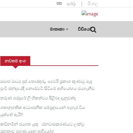
தமிழ்
|
සිංහල
මාතෘකා
වීඩියෝ
නවතම අංග
සමාජ මාධ්‍ය දුස් තොරතුරු, වෛරී ප්‍රකාශ කුණාටු මැද
පුංචි ඡන්දයේදී නොරැවටී සිටීමේ අභියෝගය ජයගැනීම.
තරුණ පරපුරේ ලිංගිකත්වය පිළිබද දැනුවත්ද
ගතානුගතික අධ්‍යාපනික සම්ප්‍රදායෙන් බැහැර විය
යුත්තේ ඇයි?
කඩිනමින් ජයගත යුතු ජනවාසකරණයට ලක්වූ
ජනතාව මුහුණ දෙන අභියෝග