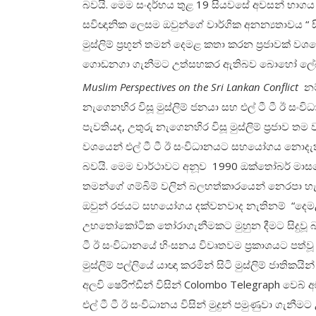
බවයි. මෙම සංදර්භය තුළ 19 සියවසේ අවසන් භාගය වන 
සවිඥානික ලෙසම ඔවුන්ගේ වාර්ගික අනන්‍යතාවය “ 
මුස්ලිම් ප්‍රභූන් තමන් දෙමළ කතා කරන ප්‍රජාවක
ගොඩනගා ගැනීමට උත්සහකර ඇතිබව බොහෝ ලේඛ
Muslim Perspectives on the Sri Lankan Conflict
නම්
නැගෙනහිර විසූ මුස්ලිම් ජනයා සහ එල් ටී ටී ඊ 
පැවතියද, උතුරු නැගෙනහිර විසූ මුස්ලිම් ප්‍රජාව 
වශයෙන් එල් ටී ටී ඊ සංවිධානයට සහයෝගය නොදැක්වීම
බවයි. මෙම වාර්ථාවට අනූව 1990 ඔක්තෝබර් මාසයේදී
තමන්ගේ ගම්බිම් වලින් බලහත්කාරයෙන් නෙරපා හැරීම
ඔවුන් රජයට සහයෝගය දක්වනවාද නැතිනම් “ද
උභතෝකෝටික තෝරාගැනීමකට මුහුන දීමට සිදුවූ බවය
ටී ඊ සංවිධානයේ හිංසනය විවෘතවම ප්‍රකාශයට පත්ව
මුස්ලිම් පල්ලියේ යාඥා කරමින් සිටි මුස්ලිම් ජාතික
අලවි ෂෙරිෆ්ඩීන් විසින් Colombo Telegraph වෙ
එල් ටී ටී ඊ සංවිධානය විසින් මුදුන් පමුණුවා ගැනීමට