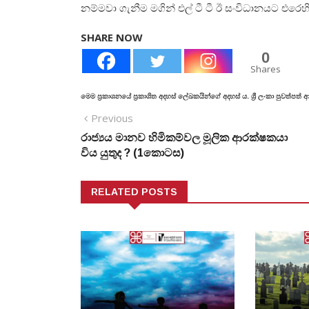
නම්මවා ගැනීම මගින් එල් ටී ටී ඊ සංවිධානයට එරෙහි
SHARE NOW
0
Shares
මෙම ප්‍රකාශනයේ ප්‍රකාශිත අදහස් ලේඛකයින්ගේ අදහස් ය. ශ්‍රී ලංකා පුවත්පත
Previous
රාජ්‍යය මානව හිමිකම්වල මූලික ආරක්ෂකයා
විය යුතුද ? (1කොටස)
RELATED POSTS