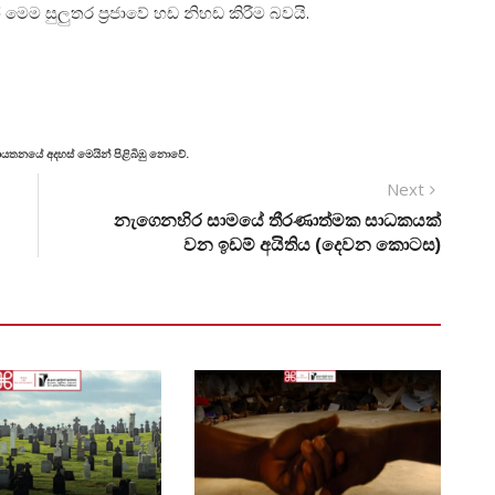
 මෙම සුලුතර ප්‍රජාවේ හඩ නිහඩ කිරීම බවයි.
් ආයතනයේ අදහස් මෙයින් පිළිබිඹු නොවේ.
Next
නැගෙනහිර සාමයේ තීරණාත්මක සාධකයක්
වන ඉඩම් අයිතිය (දෙවන කොටස)