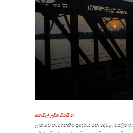
නෙවිල් උදිත වීරසිංහ
ලංකාවේ නැගෙනහිර ප්‍රදේශය යනු දෙමළ, මුස්ලිම් හ