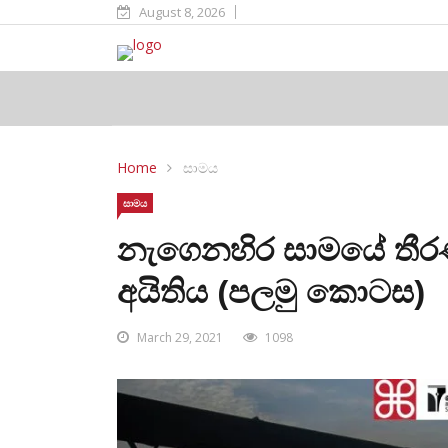
August 8, 2026
Home
සාමය
සාමය
නැගෙනහිර සාමයේ තීර
අයිතිය (පලමු කොටස)
March 29, 2021
1098