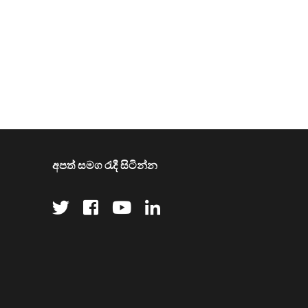
අපත් සමග රැදී සිටින්න