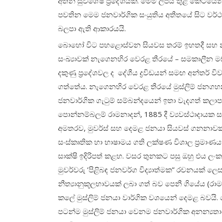
අතින් සුවිශේෂ ප්‍රදේශයකි. මෙම ලිපිය තුළ කෙටිය
පවතින මෙම ජනවාර්ගික සංයුතිය අතීතයේ සිට වර්ථම
බලපා ඇති ආකාරයයි.
බොහෝ විට පහළොස්වන සියවස තරම් ඉහතදී සහ නි
සංඛ්‍යාවක් නැගෙනහිර වෙරළ තීරයේ – සමකාලීන මඩකලප
දකුණු ප්‍රදේශවල ද දේශීය ද්‍රවිඩයන් සමඟ අන්තර් වි
ගත්තේය. නැගෙනහිර වෙරළ තීරයේ මුස්ලිම් ජනගහ
ජනවාර්ගික ගැටුම් සම්බන්දයෙන් ඉතා වැදගත් කලාපය
පොන්නම්බලම් රාමනාදන්, 1885 දී ව්‍යවස්ථාදාය
අමතරව, මුවර්ස් සහ දෙමළ ජනයා සියවස් ගනනාවක් 
සංස්කෘතික හා භාෂාමය ගති ලක්ෂණ විශාල ප්‍රමාණය
සාක්ෂි ඉදිරිපත් කළහ. වසර තුනකට පසු ඔහු එය 
මුවර්වරු ’පිළිබඳ ජනවර්ග විද්‍යාත්මක” රචනයක් ලෙස
නීත්‍යානුකූලභාවයක් ලබා ගත් බව පෙනී ගියේය (රා
කලේ මුස්ලිම් ජනයා වාර්ගික වශයෙන් දෙමළ බවයි. ම
පටන්ම මුස්ලිම් ජනයා වෙනම ජනවාර්ගික අනන්‍යතාව