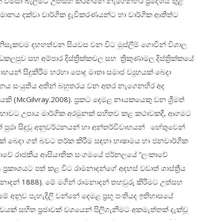
ෙන් විමසා බැලීමට උත්සහ කරන්නේ නැගෙනහිර ප්‍රදේශය තුළ
ානය දක්වා වාර්ගික ද්‍රැවීකරණයන්ට හා වාර්ගික ආතීත්ට
සැකවම දහහත්වන සියවස වන විට මුස්ලිම් ගොවීන් විශාල
ුව සහ අම්පාර දිස්ත්‍රික්කවල සහ ත්‍රිකුණාමල දිස්ත්‍රික්කයේ
වාහයන් සිදුකිරීම හරහා පොදු මාතෘ සමාජ ව්‍යුහයක් බෙදා
නය සංයුතිය අතින් බහුතරය වන අතර නැගෙනහිර අද
කි (McGilvray.2008). ප්‍රකට දෙමළ නායකයෙකු වන ශ්‍රීමත්
ක සභාවට උපාය මාර්ගික අරමුනක් සහිතව කළ කථාවකදී, ආගමට
පුරා සිදුවූ අනුවර්ථනයන් හා අන්තර්විවාහයන් හේතුවෙන්
ක් බෙදා ගත් බවට තර්ක කිරීම සඳහා භාෂාමය හා ජනවාර්ගික
ලංකාවේ රාජකීය ආසියාතික සංගමයේ ජර්නලයේ “ලංකාවේ
 ප්‍රකාශයට පත් කළ විට රාමනාදන්ගේ අදහස් වඩාත් ශාස්ත්‍රීය
මනාදන් 1888). මේ මගින් රාමනාදන් තහවුරු කිරීමට උත්සහ
ේ අනූව පැහැදිලි වන්නේ දෙමළ ප්‍රභූ පංතියද ඉතිහාසයේ
යක් සහිත ප්‍රජාවක් වශයෙන් පිලිගැනීමට අකමැත්තක් දැක්වූ