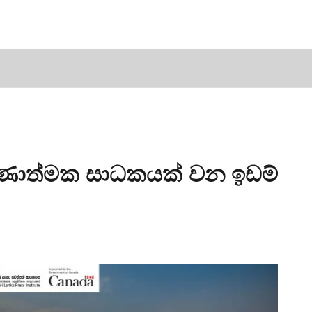
ණාත්මක සාධකයක් වන ඉඩම්