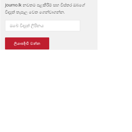
Journo.lk නවතම පළකිරීම් සහ විස්තර ඔබගේ
විද්‍යුත් තැපෑල වෙත ගෙන්වාගන්න.