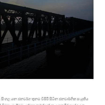
ා සිංහල යන ජනවර්ග තුනම විසිරී සිටින ජනවාර්ගික සංයුතිය