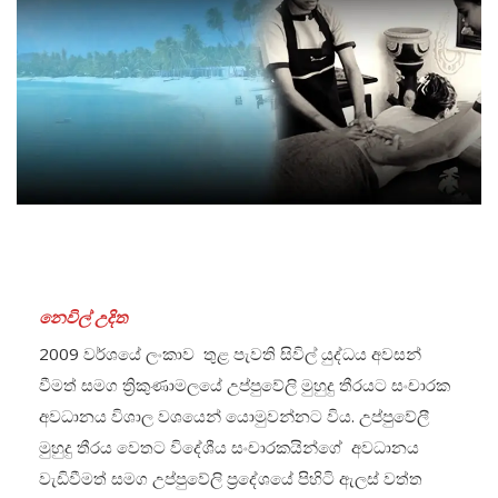
නෙවිල් උදිත
2009 වර්ශයේ ලංකාව තුළ පැවති සිවිල් යුද්ධය අවසන්
වීමත් සමග ත්‍රිකුණාමලයේ උප්පුවේලි මුහුදු තීරයට සංචාරක
අවධානය විශාල වශයෙන් යොමුවන්නට විය. උප්පුවේලී
මුහුදු තීරය වෙතට විදේශීය සංචාරකයින්ගේ අවධානය
වැඩිවීමත් සමග උප්පුවේලි ප්‍රදේශයේ පිහිටි ඇලස් වත්ත