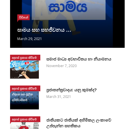
වීඩියෝ
සාමය සහ සහජීවනය …
March 29, 2021
අදහස් ප්‍රකාශ කිරීමේ
සමාජ මාධ්‍ය අවභාවිතය හා නියාමනය
නිදහස සහ මූලික
November 7, 2020
අයිතිවාසිකම්
අදහස් ප්‍රකාශ කිරීමේ
ප්‍රජාතන්ත්‍රවාදය: යනු කුමක්ද?
නිදහස සහ මූලික
March 31, 2021
අයිතිවාසිකම්
අදහස් ප්‍රකාශ කිරීමේ
ජාතියකට ජාතියක් අහිමිකල ලංකාවේ
නිදහස සහ මූලික
උප්පැන්න සහතිකය