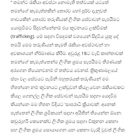
“ තමන්ට රැකියා අවස්ථා නොමැති තත්වයක් යටතේ
තමන්ගේ කැමැත්තකින් තොරව හෝ පුර්ව දැනුවත්
භාවයකින් තොරව තරුණියක් ලිංගික සේවාවන් සැපයීමට
යොමුවීමට සිදුවන්නේනම් එය කූටනයට ලක්වීමක්
(trafficking). මේ සදහා විසදුමක් වශයෙන් සිදුවිය යුතු දේ
තමයි මෙම තරුණියන් කැමති රැකියා අවස්ථාවන් හා
අවකාශයන් නිර්මාණය කිරීම. අවුරුදු 18ට වැඩි කාන්තාවක්
තමන්ගේ කැමැත්තෙන්ම ලිංගික ශ්‍රමය සැපයීමට තීරණයක්
අරගෙන තියෙනවනම් ඒ තත්වය වෙනස්. ත්‍රිකුණාමලයේ
ස්පා වල සේවයට පැමිනි බහුතරයක් තරුණියන් මම
හිතන්නෙ නම් කූටනයට ලක්වූවන් කියල.වෙන රැකියාවකට
කියල ගෙනල්ල ලිංගික සේවාවන් සැපයීම සදහා යෙදවීම
කියන්නෙ මම හිතන විදියට ‘සාපරාධී ක්‍රියාවක්’. අනෙක්
පැත්තෙන් ලිංගික ශ්‍රමිකයන් සදහා අයිතීන් තියෙන්න ඕනෙ.
කවුරුහරි කෙනෙක්ව ලිංගික ශ්‍රමය සදහා විකුනන කෙනා
සහ ලිංගික ශ්‍රමය සොයාගෙන යන කෙනා වැරදි වුවත් ලිංගික