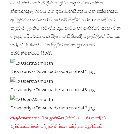
වෙයි. එක් අතකින් ලිංගික ශ්‍රමය සදහා වන අයිතිය,
නීත්‍යානුකූල භාවය සහ ප්‍රජා මානසිකත්ය යන එකිනෙකට
අභිමුඛවන සාධක රාශියක් මේ සිදුවීම හරහා අප ඉදිරියට
කැදවයි. ලාංකීය සමාජය තුළ සාමය හා සංහිදියව සදහා වන
ගැඹුරු පරිවර්ථනයක් පිළිබදව සිතීමේදී සැළකිලිමත් විය යුතු
කරුණු රාශියක් මෙම සිදුවීම හරහා ප්‍රකාශයට
පත්වන්නේයැයි සිතමි.
திருகோணமலையில் முன்னெடுக்கப்பட்ட ஸ்பா எதிர்ப்பு
ஆர்ப்பாட்டங்கள் மற்றும் சிங்கள வர்த்தக ஆதிக்கம்