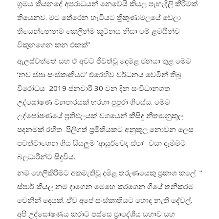
ශ්‍රමය කියනදේ අපරාධයන් නෙවෙයි කියල පැහැදිලි කිරීමක්
තියෙනව. මට තේරෙන හැටියට ත්‍රිකුණාමලයේ වෙලා
තියෙන්නෙනම් කෙලින්ම කූටනය නිසා මේ ළමයින්ව
විකුනගෙන කන එකක්”
ඇලස්වත්තේ සහ ඒ අවට ජීවත්වූ දෙමළ ජනයා තුළ මෙම
‘නව ස්පා සංස්කෘතියට’ එරෙහිව වර්ධනය වෙමින් තිබූ
විරෝධය 2019 ජනවාරි 30 වන දින සංවිධානගත
උද්ඝෝෂණ ව්‍යාපාරයක් හරහා පුපුරා ගියේය. මෙම
උද්ඝෝෂණයේ ප්‍රතිඵලයක් වශයෙන් කිසිදු නීත්‍යානුකූල
පදනමක් රහිත පිලිගත් ප්‍රමිතියකට අනුකූල නොවන ලෙස
පවත්වාගෙන ගිය සියලුම ‘ආයුර්වේද ස්පා’ වසා දැමීමට
බලධාරීන්ට සිදුවිය.
නම හෙලිකිරීමට අකමැතිවූ දමිළ තරුණයෙකු ප්‍රකාශ කලේ “
ස්පාර් කියල නම දාගෙන මෙහෙ කරගෙන ගියේ තනිකරම
වෙනින් දෙයක්. ඒව අපේ සංස්කෘතියට හොද නැති දේවල්.
අපි උද්ඝෝෂණය කරාට පස්සෙ ප්‍රාදේශීය සභාව සහ