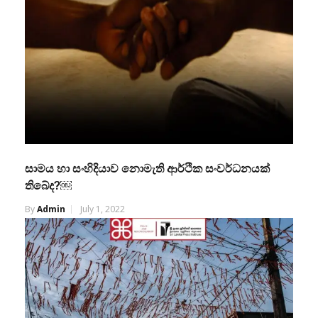
සාමය හා සංහිදියාව නොමැති ආර්ථික සංවර්ධනයක්
තිබේද?￼
By
Admin
July 1, 2022