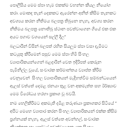
පොලීසිය මෙම ස්පා හැම එකක්ම වහන්න කියල නියෝග
කරා. මොකද තැන් දෙකකට ඇරෙන්න අනිත් කිසිම තැනකට
අවශ්‍යය කරන නීතිමය බලපත්‍ර තිබුනෙ නැහැ. අවශ්‍ය කරන
නීතිමය බලපත්‍ර නොතිබූ ස්ථාන පවත්වාගෙන ගියේ එක එක
අයට පගාව වශයෙන් සල්ලි දීල”
බලධාරීන් විසින් බලපත් රහිත සියලුම ස්පා වසා දැමීමට
කටයුතු කිරීමෙන් පසුව මෙම ස්පා හිමි සිංහල
ව්‍යාපාරිකයන්ගෙන් බළදාරීන් වෙත ඉදිරිපත් කෙරුන
පැමිනිල්ල වූයේ, සංචාරක කර්මාන්තය ව්‍යාප්ත කිරීම
වෙනුවෙන් සිංහල ව්‍යාපාරිකයන් මැදිහත්වීම සම්බන්ධයෙන්
ඇලස් වත්තේ දෙමළ ජනයා තුළ වන අකමැත්ත සහ ඊර්ෂ්‍යාව
මෙම විරෝධය හරහා ප්‍රකාශ වූ බවයි.
නම හෙලිකිරීමට අකමැති දමිළ තරුණයා ප්‍රකාශකර සිටියේ “
අපිට මෙහෙ ව්‍යාපාර කරන සිංහල ව්‍යාපාරිකයන් එක්ක කිසිම
ප්‍රශ්නයක් නැහැ. ඇලස් වත්තෙ අවන්හල්, සංචාරක
නිකේතන හා හෝටල් පවත්වාගෙන යන සිංහල