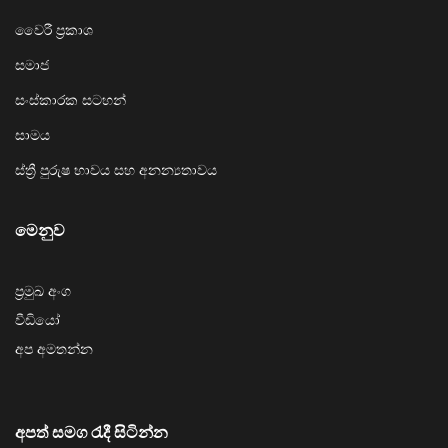
වෛරී ප්‍රකාශ
සමාජ
සංස්කාරක සටහන්
සාමය
ස්ත්‍රී පුරුෂ භාවය සහ අනන්‍යතාවය
මෙනුව
ප්‍රමුඛ අංග
වීඩියෝ
අප අමතන්න
අපත් සමග රැදී සිටින්න