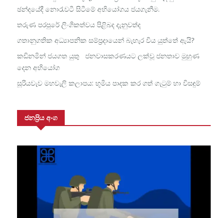
ඡන්දයේදී නොරැවටී සිටීමේ අභියෝගය ජයගැනීම.
තරුණ පරපුරේ ලිංගිකත්වය පිළිබද දැනුවත්ද
ගතානුගතික අධ්‍යාපනික සම්ප්‍රදායෙන් බැහැර විය යුත්තේ ඇයි?
කඩිනමින් ජයගත යුතු ජනවාසකරණයට ලක්වූ ජනතාව මුහුණ
දෙන අභියෝග
සූරියවැව මහවැලි කලාපය: භූමිය පාදක කර ගත් ගැටුම් හා විසඳුම්
ජනප්‍රිය අංග