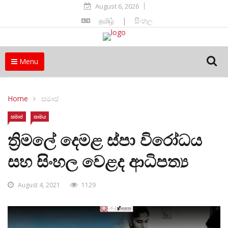
August 6, 2026
தமிழ்
|
සිංහල
Menu
Home
සමාජ
සමාජ
සාමය
ත්‍රිමලේ දෙමළ ස්පා විරෝධය
සහ සිංහල වෙළද ආධිපත්‍ය
August 4, 2021
1129