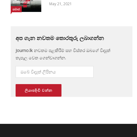
අයිතිවාසිකම්
May 21, 2021
සමාජ
අප ගැන නවතම තොරතුරු ලබාගන්න
Journo.lk නවතම පළකිරීම් සහ විස්තර ඔබගේ විද්‍යුත්
තැපෑල වෙත ගෙන්වාගන්න.