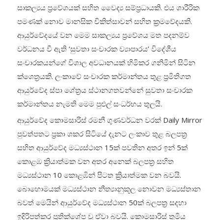
සාකල්‍යය ප්‍රවේශයක් සහිත වෛද්‍ය සම්ප්‍රධායකි. එය ශාරීරික
පමණක් නොව මානසික චිකිත්සාවන් සහිත ක්‍රමවේදයකි.
ආයුර්වේදයේ වන මෙම සාකල්‍යය ප්‍රවේශය මත පදනම්ව
වර්ධනය වී ඇති ‘සුවතා සංචාරක ව්‍යාපාරය’ විදේශීය
සංචාරකයන්ගේ විශාල අවධානයක් හිමිකර ගනිමින් සිටින
ක්ශෙත්‍රයකි. ලංකාවේ සංචාරක කර්මාන්තය තුළ ප්‍රමිතිගත
ආයුර්වේද ස්පා ශේත්‍රය ස්ථානගතවන්නේ සුවතා සංචාරක
කර්මාන්තය නැමති මෙම පුළුල් සංධර්භය තුලයි.
ආයුර්වේද කොමසාරිස් රමනී ගුණවර්ධන වරක් Daily Mirror
පුවත්පතට ප්‍රකා ශකර සිටියේ දැනට ලංකාව තුළ බලපත්‍ර
සහිත ආයුර්වේද මධ්‍යස්ථාන 15ක් පවතින අතර ඉන් 5ක්
කොළඹ ක්‍රියාත්මක වන අතර අනෙක් බලපත්‍ර සහිත
මධ්‍යස්ථාන 10 කොළඹින් පිටත ක්‍රියාත්මක වන බවයි.
බොහොමයක් මධ්‍යස්ථාන නීත්‍යානුකූල නොවන මධ්‍යස්තාන
බවත් මෙයින් ආයුර්වේද මධ්‍යස්ථාන 50ක් බලපත්‍ර සදහා
ඉදිරිපත්කර ප්‍රතික්ශේප වූ ඒවා බවයි. කොමසාරිස් තුමිය