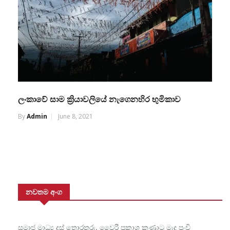
ලංකාවේ සාම ක්‍රියාවලියේ නැගෙනහිර භුමිකාව
By
Admin
June 8, 2021
නවතම අංග
සමාජ මාධ්‍ය දුස් තොරතුරු, වෛරී ප්‍රකාශ කුණාටු මැද පුංචි