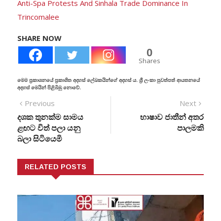
Anti-Spa Protests And Sinhala Trade Dominance In
Trincomalee
SHARE NOW
0
Shares
මෙම ප්‍රකාශනයේ ප්‍රකාශිත අදහස් ලේඛකයින්ගේ අදහස් ය. ශ්‍රී ලංකා පුවත්පත් ආයතනයේ
අදහස් මෙයින් පිළිබිඹු නොවේ.
Previous
Next
දශක තුනක්ම සාමය
භාෂාව ජාතීන් අතර
ළඟට විත් පලා යනු
පාලමකි
බලා සිටියෙමි
RELATED POSTS