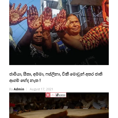
ජාමියා, සීතා, අම්මා, ෆස්ලිනා, විකී මොවුන් අතර ජාති
ආගම් භේද නැත !
By
Admin
August 17, 2021