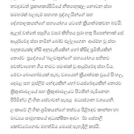
තවදුරටත් ප්‍රකාශකරසිටියේ නීත්‍යානුකූල නොවන ස්පා
සමහරක් බලපෑම් සහගත පුද්ගලයින්ගේ සහ
දේශපාලකයන්ගේ සහයෝගය යටතේ ක්‍රියාත්මකවන බවයි.
ඇලස් වත්තේ පසුගිය වසර කිහිපය පුරා හතු පිපෙන්නාක් සේ
ආයුර්වේද ස්පා නමින් බෝඩ් එල්ලාගෙන ආරම්භ වූ ස්පා
බහුතරයක්ද නිසි අනුමැතියකින් හෝ කිසිදු ප්‍රමිතියකින්
තොරව ප්‍රදේශයේ ‘බලවතුන්ගේ’ සහයෝගය සහිතව
පවත්වාගෙන ගිය නමට පමණක් වූ ආයුර්වේද ස්පා විය.
මේවා බොහෝමයක් සැබෑ වශයෙන් ක්‍රියාත්මක වූයේ සිංහල,
දෙමළ සහ මුස්ලිම් භේදයකින් හෝ වයස්බේදයකින් තොරව
ත්‍රිකුණාමලයේ සහ ත්‍රිකුණාමලයට පිටතින් පැමිනෙන
පිරිමින්ට ලිංගික සේවාවන් සැපයූ මධ්‍යස්ථාන වශයෙනි.
ලංකාවේ ලිංගික ශ්‍රමිකයන්ගේ තත්වය පිළිබඳව කාන්තා හා
මාධ්‍යය සාමූහකයේ අධ්‍යක්ෂිකා ආචාර්්‍ය සේපාලි
කෝට්ටේගොඩ මහත්මිය මෙසේ පැහැදිලි කරයි.