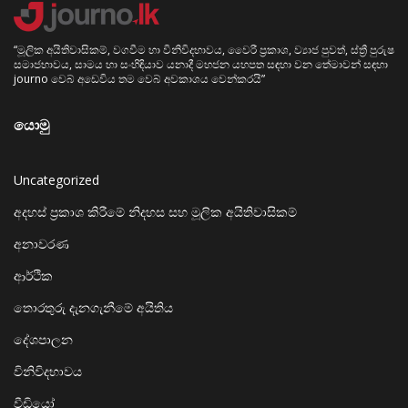
“මූලික අයිතිවාසිකම්, වගවීම හා විනිවිදභාවය, වෛරී ප්‍රකාශ, ව්‍යාජ පුවත්, ස්ත්‍රී පුරුෂ
සමාජභාවය, සාමය හා සංහිඳියාව යනාදී මහජන යහපත සඳහා වන තේමාවන් සඳහා
journo වෙබ් අඩෙවිය තම වෙබ් අවකාශය වෙන්කරයි”
යොමු
Uncategorized
අදහස් ප්‍රකාශ කිරීමේ නිදහස සහ මූලික අයිතිවාසිකම්
අනාවරණ
ආර්ථික
තොරතුරු දැනගැනීමේ අයිතිය
දේශපාලන
විනිවිදභාවය
වීඩියෝ