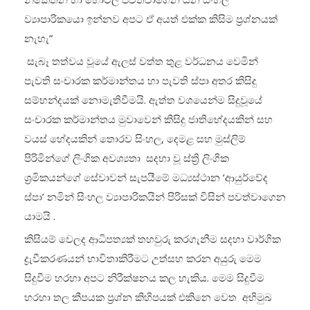
ව්‍යාපාරිකයො ඉන්නව අපට ඒ අයත් එක්ක කිසිම ප්‍රශ්නයක්
නැහැ”
සැබෑ තත්වය වූයේ ඇලස් වත්ත තුළ වර්ධනය වෙමින්
පැවති සංචාරක කර්මාන්තය හා පැවති ස්පා අතර කිසිදු
සම්භන්දයක් නොමැතිවීමයි. ඇත්ත වශයෙන්ම සිදුවූයේ
සංචාරක කර්මාන්තය මුවාවෙන් කිසිදු ජාතිභේදයකින් සහ
වයස් භේදයකින් තොරව සිංහල, දෙමළ සහ මුස්ලිම්
පිරිමින්ගේ ලිංගික අවශ්‍යතා සදහා වූ ස්ත්‍රි ලිංගික
ශ්‍රමිකයන්ගේ සේවාවන් සැපයීමේ මධ්‍යස්ථාන ‘ආයුර්වේද
ස්පා’ නමින් සිංහල ව්‍යාපාරිකයින් පිරිසක් විසින් පවත්වාගෙන
යාමයි .
කිසියම් වෙලද ආධිපත්‍යක් තහවුරු කරගැනීම සදහා වාර්ගික
ද්‍රැවීකරණයන් භාවිතාකිරීමට උත්සහ කරන අයුරු මෙම
සිදුවීම හරහා අපට නිරීක්ෂනය කල හැකිය. මෙම සිදුවීම
හරහා තල කීපයක ප්‍රශ්න කිහිපයක් එකිනෙ වෙත අභිමුඛ