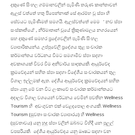
දකුණේ සිංහල ගම්මානවලින් පැමිණි තරුණ කාන්තාවන්
ඇලස් වත්තේ හතු පිපෙන්නාක් සේ ආරම්භ වූ ස්පා හි
සේවයට පැමිණිමත් සමගයි. ඇලස්වත්තේ මෙම ‘ නව ස්පා
සංස්කෘතියේ’ , නිර්මාතෘන් වූයේ ත්‍රිකුණාමලය නගරයෙන්
සහ දකුණේ සමහර ප්‍රදේශවලින් පැමිණි සිංහල
ව්‍යාපාරිකයන්ය. උප්පුවේලි ප්‍රදේශය තුළ සංචාරක
කර්මාන්තය වර්ධනය වීමට සමගාමීව ස්පා සදහා
අවකාශයක් විවර වීම අනිවාර්ය සාදකයකි. ආයුර්වේද
ක්‍රමවේදයන් සහිත ස්පා සදහා විදේශීය සංචාරකයන් තුල
විශාල ඉල්ලුමක් ඇත. දේශීය ආයුර්වේද ක්‍රමවේදයන් සහිත
ස්පා යනු මේ වන විට ලංකාවේ සංචාරක කර්මාන්තයට
අදාලව විශාල වශයෙන් වර්ධනය වෙමින් පවතින Wellness
Tourism හි අඩංගුවන එක් වෙළදපොල අංගයකි. Wellness
Tourism (සුවතා සංචාරක ව්‍යාපාරය) හි Wellness
(සුවතාවය) යනු හුදු ස්පා වලින් ඔබ්බට විහිදී යන පුලුල්
වපසරියකි. දේශීය ආයුර්වේදය යනු ඖෂධ සදහා වන