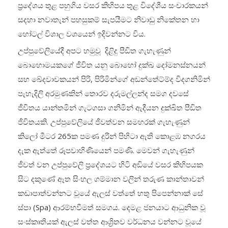
ප්‍රදේශය තුළ පහුගිය වසර කිහිපය තුළ විදේශීය සංචාරකයන්
සදහා නවාතැන් පහසුකම් සැපයීමට නිවාඩු නිකේතන හා
හෝටල් විශාල වශයෙන් ඉදිවන්නට විය.
උප්පුවේලියේදී අපට හමුවූ දිළිදු පීඩිත ගැහැණුන්
බොහොමයකගේ ජීවිත යනු බොහෝ දුක්ඛ දෝමනස්නයන්
සහ ඛේදවාචකයන් පිරි, පිරිමින්ගේ අඩන්තේට්ම්ද විදගනිමින්
පැහැදිලි අරමුණකින් තොරව දරුමල්ලන්ද සමග දවසේ
ජීවිතය යාන්තමින් ගැටගසා ගනිමින් ඇදීයන දුක්ඛිත පීඩිත
ජීවිතයකි. උප්පුවේලියේ ජීවත්වන සමහරක් ගැහැණුන්
කිලෝ මීටර 265ක පමණ දුරින් පිහිටා ඇති කොළඹ නගරය
දැක ඇත්තේ රූපවාහිණියෙන් පමණි. මෙවන් ගැහැණුන්
ජීවත් වන උප්පුවේලි ප්‍රදේශයට හිටි අඩියේ වසර කිහිපයක
සිට දකුණේ ඈත සිංහල ගම්මාන වලින් තරුණ කාන්තාවන්
කඩාපාත්වන්නට වූයේ ඇලස් වත්තේ හතු පිපෙන්නාක් සේ
ස්පා (Spa) ආරම්භවීමත් සමගය. දෙමළ ජනයාට ආධුනික වූ
සංස්කෘතියක් ඇලස් වත්ත ආශ්‍රිතව වර්ධනය වන්නට වූයේ