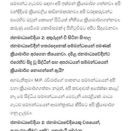
සම්බන්ධ ගැටළුව සඳහා අපි ඉක්මන් ක්‍රියාමාර්ග ගන්නවා. අපි
වන්දිදීමේ ක්‍රියාවලිය කඩිනම්කරනවා; අපි වරදකරුවන්ට
එරෙහිව ඔවුන් කොහේ සිටියත් නීතීමය ක්‍රියාමාර්ගගන්නවා;
කරුණු සෙවීමේ කොමිසමක් ද පිහිටුවීමට අපිට සිදුවෙනවා.
ජනමාධ්‍යවේදියා 2: අතුරුදන් වී සිටින සිංහල
ජනමාධ්‍යවේදීන් හතරදෙනෙක් සම්බන්ධයෙන් පමණක්
ක්‍රියාමාර්ග අරගෙන තියෙනවා. දමිළ ජනමාධ්‍යවේදීන්ට
එරෙහිව සිදු වූ සිද්ධීන් සහ අපරාධයන් සම්බන්ධයෙන්
ක්‍රියාමාර්ග නොගන්නේ ඇයි?
අගමැතිතුමා: M.P. රවිරාජ්ගේ ඝාතනය සම්බන්ධයෙන් අපි
වහා ක්‍රියාමාර්ගගත්තා. නමුත්, අපි කවදාවත් අපේක්ෂා කළේ
නෑ මේ සිද්ධිය සම්බන්ධයෙන් මෙවැනි පෙරළියක්. මාධ්‍ය
ගැටළු සම්බන්ධයෙන් ආමන්ත්‍රණය කිරීමට අපි ක්‍රියාමාර්ග
ගනු ලැබුවා.
ජනමාධ්‍යවේදියා 2: ජනමාධ්‍යවේදියෙකු වශයෙන්,
පැහැරගැනීමට ලක්ව, නොමැරී බේරුන