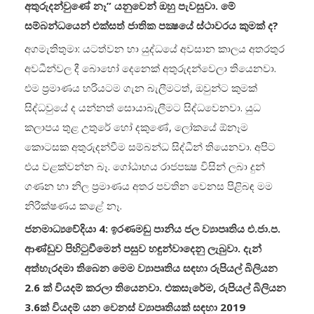
අතුරුදන්වුණේ නෑ” යනුවෙන් ඔහු පැවසුවා. මේ
සම්බන්ධයෙන් එක්සත් ජාතික පක්‍ෂයේ ස්ථාවරය කුමක් ද?
අගමැතිතුමා: යටත්වන හා යුද්ධයේ අවසාන කාලය අතරතුර
අවධීන්වල දී බොහෝ දෙනෙක් අතුරුදන්වෙලා තියෙනවා.
එම ප්‍රමාණය හරියටම ගැන බැලීමටත්, ඔවුන්ට කුමක්
සිද්ධවුයේ ද යන්නත් සොයාබැලීමට සිද්ධවෙනවා. යුධ
කලාපය තුළ උතුරේ හෝ දකුණේ, ලෝකයේ ඕනෑම
කොටසක අතුරුදන්වීම සම්බන්ධ සිද්ධීන් තියෙනවා. අපිට
එය වළක්වන්න බෑ. ගෝඨාභය රාජපක්‍ෂ විසින් ලබා දුන්
ගණන හා නිල ප්‍රමාණය අතර පවතින වෙනස පිළිබඳ මම
නිරීක්ෂණය කළේ නෑ.
ජනමාධ්‍යවේදියා 4: ඉරණමඩු පානිය ජල ව්‍යාපෘතිය එ.ජා.ප.
ආණ්ඩුව පිහිටුවීමෙන් පසුව හඳුන්වාදෙනු ලැබුවා. දැන්
අත්හැරදමා තිබෙන මෙම ව්‍යාපෘතිය සඳහා රුපියල් බිලියන
2.6 ක් වියදම් කරලා තියෙනවා. එකසැරේම, රුපියල් බිලියන
3.6ක් වියදම් යන වෙනස් ව්‍යාපෘතියක් සඳහා 2019