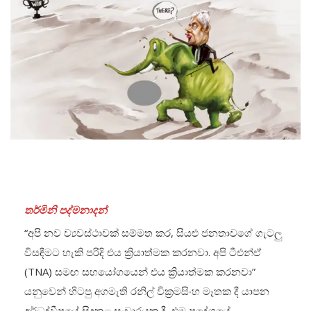
තර්මිනි පද්මනාදන්
“අපි නව ව්‍යවස්ථාවක් සම්මත කර, සියළු ජනතාවගේ ගැටලු
විසඳීමට හැකි පරිදි එය ක්‍රියාත්මක කරනවා. අපි ටීඑන්ඒ
(TNA) සමඟ සහයෝගයෙන් එය ක්‍රියාත්මක කරනවා”
යනුවෙන් හිටපු අගමැති රනිල් වික්‍රමසිංහ මෑතක දී යාපන
අර්ධද්වීපයේ සිදුකළ සංචාරයක දී, එම ප්‍රදේශයේ