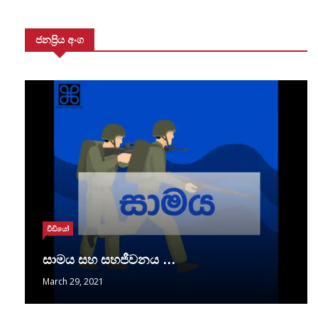
ජනප්‍රිය අංග
වීඩියෝ
සාමය සහ සහජීවනය …
March 29, 2021