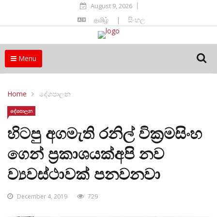
August 9, 2026
தமிழ்
|
සිංහල
Menu
Home
දේශපාලන
දේශපාලන
හිටපු අගමැති රනිල් වික්‍රමසිංහ
ගෙන් ප්‍රකාශයක්අපි නව
ව්‍යවස්ථාවක් පනවනවා
December 4, 2019
729