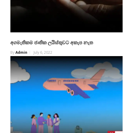
අගමැතිකම ජාතික ලයිස්තුවට අකැප නැත
By
Admin
July 6, 2022