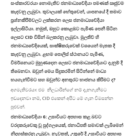
සංස්කාරවරයා නොමැතිව ජනමාධ්‍යවේදියා පමණක් ඍජුවම
කැඳවනු ලැබුවා. තුවාලයක් හේතුවෙන්, යාපනයේ දී තමාව
ප්‍රශ්නකිරීම්වලට ලක්කරන ලෙස ජනමාධ්‍යවේදියා
ඉල්ලාසිටියා. නමුත්, ඔහුට කොළඹට පැමිණ පෙනී සිටින
ලෙසට
CID
විසින් බලකරනු ලැබුවා. මුලතිව් හි
ජනමාධ්‍යවේදියෙක්, සාක්ෂිකරුවෙක් වශයෙන් මෑතක දී
කැඳවනු ලැබුවා. ළඟම පොලිස් ස්ථානයට පැමිණ,
විමර්ශනයට මුහුණදෙන ලෙසට ජනමාධ්‍යවේදියාට දැනුම් දී
තිබෙනවා. ඔවුන් මෙය සිදුකරමින් සිටින්නේ මාධ්‍ය
භයගැන්වීමට සහ ඔවුන්ව අනතුරට භාජනය කිරීමට ද?
අගමැතිවරයා: එම නිලධාරීන්ගේ නම් දැනගැනීමට
ඉඩදෙනවා නම්, CID එකෙන් අපිට මේ ගැන විමසන්න
පුළුවන්.
ජනමාධ්‍යවේදියා 6: උසාවියට අපහාස කළ බවට
වරදකරුවෙකු වූ පුද්ගලයෙක්, ජනාධිපති සමාවක් ලැබීමෙන්
නිදහස්කරනු ලැබුවා. නැවතත්, උතුරේ දී උසාවියට අපහාස