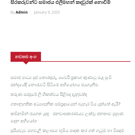
සිරකරුවන්ට සමාජය එලිමහන් කදවුරක් නොවිම්
By
Admin
January 9, 2025
නවතම අංග
සමාජ මාධ්‍ය දුස් තොරතුරු, වෛරී ප්‍රකාශ කුණාටු මැද පුංචි
ඡන්දයේදී නොරැවටී සිටීමේ අභියෝගය ජයගැනීම.
තරුණ පරපුරේ ලිංගිකත්වය පිළිබද දැනුවත්ද
ගතානුගතික අධ්‍යාපනික සම්ප්‍රදායෙන් බැහැර විය යුත්තේ ඇයි?
කඩිනමින් ජයගත යුතු ජනවාසකරණයට ලක්වූ ජනතාව මුහුණ
දෙන අභියෝග
සූරියවැව මහවැලි කලාපය: භූමිය පාදක කර ගත් ගැටුම් හා විසඳුම්