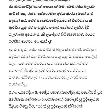
ජනමාධ්‍යවේදීන්ගෙන් කෙනෙක් මම. මෙම රජය බලයට
පැමිණි පසු, රාජිත සේනාරත්න අමාත්‍යවරයා මගේ නම
සඳහන් කර, මෙම ජනමාධ්‍යවේදියාගෙන් විමර්ශනයක්
ඇරඹිය යුතු බව පැවසුවා. පැහැර ගැනීමට ලක්ව, දිවි
ගලවාගත් අයෙක් සාක්‍ෂි ලබාදීමට සිටින්නේ නම්, රජයට
පවතින ගැටළුව මොකක් ද?
අගමැතිතුමා: අපිට අවම මිනිස් බලයක් තිබුණේ; මෙවැනි
සිද්ධීන් එකින් එක විමර්ශනය කළ යුතු යි. සමස්ත පොලිස්
බලකායම මෙම විමර්ශනයට සම්බන්ධ කරගැනීමට
නොහැකි යි. අපි සියළුම විමර්ශනයන් පවත්වනවා;
ඝාතනයකිරීම්වලට සම්බන්ධ ගැටළුවලින් අපි මෙය
පටන්ගනිමු.
ජනමාධ්‍යවේදියා 3: ඉන්දීය ජනමාධ්‍යවේදියෙකු ජනාධිපති ධූර
අපේක්‍ෂක ගෝඨාභය රාජපක්‍ෂගෙන් අතුරුදන් වූ පුද්ගලයන්
පිළිබඳ විමසු විට, “යටත් වූ පුද්ගලයන් කිසිවෙක්