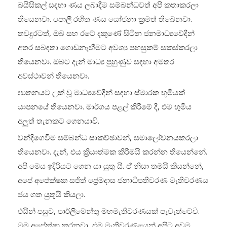
බයිසිකල් සඳහා ණය ලබාදීම සම්බන්ධවත් අපි කතාකරලා
තියෙනවා. පොලී රහිත ණය යෝජනා ක්‍රමත් තිබෙනවා.
තවදුරටත්, ඔබ සහ රටේ දකුණේ සිටින ජනමාධ්‍යවේදීන්
අතර සබඳතා ගොඩනැඟීමට අවශ්‍ය පහසුකම් සකස්කරලා
තියෙනවා. ඔබට දැන් මාධ්‍ය පුහුණුව සඳහා අමතර
අවස්ථාවන් තියෙනවා.
ඝාතනයට ලක් වූ මාධ්‍යවේදීන් සඳහා ස්මාරක භූමියක්
යාපනයේ තියෙනවා. මාර්ගය පළල් කිරීමේ දී, එම භුමිය
අලුත් තැනකට ගෙනයාවි.
වන්දිගෙවීම සම්බන්ධ සාකච්ඡාවන්, සමාලෝචනයකරලා
තියෙනවා. දැන්, එය ක්‍රියාත්මක කිරීමයි කරන්න තියෙන්නේ.
අපි මෙය ඉදිරියට ගෙන යා යුතු යි. ඒ නිසා තමයි කියන්නේ,
අපේ අපේක්ෂක සජිත් ප්‍රේමදාස ජනාධිපතිවරණ මැතිවරණය
ජය ගත යුතුයි කියලා.
එයින් පසුව, පාර්ලිමේන්තු මහමැතිවරණයක් පැවැත්වේවි.
මම අපේක්ෂා කරනවා, එම මැතිවරණයෙන් අපිට අවම