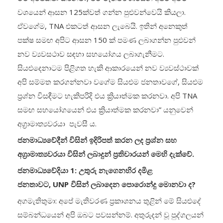
වශයෙන් ආසන 125ක්වත් ගන්න පුළුවන්වෙයි කියලා.
ඒවගේම, TNA එකටත් ආසන ලැබෙයි. ඉතින් අනෙකුත්
පක්ෂ සමඟ අපිට ආසන 150 ක් පමණ ලබාගන්න පුළුවන්
නව ව්‍යවසථාව සඳහා සහයෝගය ලබාගැනීමට.
සියළුදෙනාටම පිළිගත හැකි ආකාරයෙන් නව ව්‍යවස්ථාවක්
අපි සම්මත කරගන්නවා වගේම සියළුම ජනතාවගේ, සියළුම
ප්‍රශ්න විසඳීමට හැකිපරිදි එය ක්‍රියාත්මක කරනවා. අපි TNA
සමඟ සහයෝගයෙන් එය ක්‍රියාත්මක කරනවා” යනුවෙන්
අග්‍රාමාත්‍යවරයා පැවසී ය.
ජනමාධ්‍යවේදීන් විසින් ඉදිරිපත් කරන ලද ප්‍රශ්න සහ
අග්‍රාමාත්‍යවරයා විසින් ලබාදුන් ප්‍රතිචාරයන් මෙහි දැක්වේ.
ජනමාධ්‍යවේදියා 1: උතුරු නැගෙනහිර දමිළ
ජනතාවට,
UNP
විසින් ලබාදෙන පොරොන්දු මොනවා ද?
අගමැතිතුමා: අපේ මැතිවරණ ප්‍රකාශනය තුළින් මේ සියළුදේ
සම්බන්ධයෙන් අපි ඔබට පවසන්නම්. අතුරුදන් වූ පුද්ගලයන්