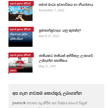
අදහස් ප්‍රකාශ කිරීමේ
සමාජ මාධ්‍ය අවභාවිතය හා නියාමනය
නිදහස සහ මූලික
November 7, 2020
අයිතිවාසිකම්
අදහස් ප්‍රකාශ කිරීමේ
ප්‍රජාතන්ත්‍රවාදය: යනු කුමක්ද?
නිදහස සහ මූලික
March 31, 2021
අයිතිවාසිකම්
අදහස් ප්‍රකාශ කිරීමේ
ජාතියකට ජාතියක් අහිමිකල ලංකාවේ
නිදහස සහ මූලික
උප්පැන්න සහතිකය
අයිතිවාසිකම්
May 21, 2021
සමාජ
අප ගැන නවතම තොරතුරු ලබාගන්න
Journo.lk නවතම පළකිරීම් සහ විස්තර ඔබගේ විද්‍යුත්