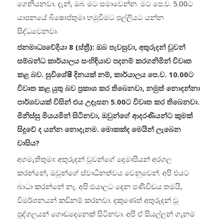
ගෙනියනවා. දැන්, ඔබ මට සමාවෙන්න. මට පෙ.ව. 5.00ට
යාපනයේ බිෂොප්තුමා හමුවීමට පල්ලියට යන්න
සිද්ධවෙනවා.
ජනමාධ්‍යවේදියා 8 (ස්ත්‍රී): ඔබ පැවසුවා, අතුරුදන් වූවන්
සම්බන්ධ කාර්යාලය සංහිඳියාව පදනම් කරගනිමින් විවෘත
කළ බව. සුවිශේෂී දිනයක් නම්, කාර්යාලය පෙ.ව. 10.00ට
විවෘත කළ යුතු බව ප්‍රකාශ කර තිබෙනවා, නමුත් නොදන්නා
පාර්ශවයක් විසින් එය උදෑසන 5.00ට විවෘත කර තිබෙනවා.
මිනිස්සු මියයමින් සිටිනවා, ඔවුන්ගේ ආදරණියන්ට කුමක්
සිදුවේ ද යන්න නොදැනම. මොකක්ද මෙයින් ලැබෙන
වාසිය?
අගමැතිතුමා: අතුරුදන් වූවන්ගේ දෙමාපියන් අරගල
කරන්නේ, ඔවුන්ගේ ස්වාධීනත්වය වෙනුවෙන්. අපි එයට
බාධා කරන්නේ නෑ. අපි එයාලට දෙන පණිවිඩය තමයි,
විමර්ශනයන් කඩිනම් කරනවා. දකුණෙත් අතුරුදන් වූ
පුද්ගලයන් ගොඩදෙනෙක් සිටිනවා. අපි ඒ සියල්ලන් ගැනම