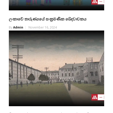
ලංකාවේ තාරුණ්‍යයේ සංක්‍රමණික ඛේදවාචකය
By
Admin
November 16, 2024