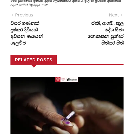
මෙම ප්‍රකාශනයේ ප්‍රකාශිත අදහස් ලේඛකයින්ගේ අදහස් ය. ශ්‍රී ලංකා පුවත්පත් ආයතනයේ
අදහස් මෙයින් පිළිබිඹු නොවේ.
Previous
Next
වසර ගණනක්
ජාති, ආගම්, කුල
දුෂ්කර දිවියක්
දේශ සීමා
අවසන ණයෙන්
නොතකන සුන්දර
ගැලවීම
සිත්තර සිත්
RELATED POSTS