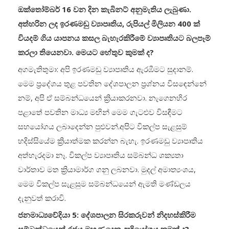
ඔක්තෝම්බර් 16 වන දින කැබිනට් අනුමැතිය ලැබුණා.
අත්හරින ලද ඉරණමඩු ව්‍යාපෘතිය, රුපියල් මිලියන 400 ක්
වියදම් ගිය යාපනය කසල බැහැරකිරීමේ ව්‍යාපෘතියට බලපෑම්
කරලා තියෙනවා. මෙයට හේතුව කුමක් ද?
අගමැතිතුමා: අපි ඉරණමඩු ව්‍යාපෘතිය ඇරඹීමට සුදානම්.
මෙම ප්‍රදේශය තුළ පවතින දේශපාලන ප්‍රශ්නය විසඳෙන්නේ
නම්, අපි ඒ සම්බන්ධයෙන් ක්‍රියාකරනවා. නැගෙනහිර
පළාතේ පවතින මාධ්‍ය මඟින් මෙම ගැටළුව විසඳීමට
සහයෝගය ලබාදෙන්න පුළුවන්.අපිට විකල්ප සැළසුම්
හදිස්සියේම ක්‍රියාත්මක කරන්න බැහැ. ඉරණමඩු ව්‍යාපෘතිය
අත්හැරදමා නෑ. විකල්ප ව්‍යාපෘතිය සම්බන්ධ ශක්‍යතා
වාර්තාව මත ක්‍රියාමාර්ග ගනු ලබනවා. මුදල් අමාත්‍යංශය,
මෙම විකල්ප සැළසුම සම්බන්ධයෙන් ඇමති මණ්ඩලය
දැනුවත් කරාවි.
ජනමාධ්‍යවේදියා 5: දේශපාලන සිරකරුවන් නිදහස්කිරීම