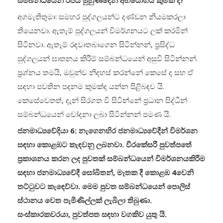
සම්බන්ධයෙන් රජය මුහුණදෙන අභියෝගය කුමක් ද?
අගමැතිතුමා: සමහර පුද්ගලයන්ට දණ්ඩන නියමකරලා
තියෙනවා. ඇතැම් පුද්ගලයන් විමර්ශනයට ලක් කරමින්
සිටිනවා. ඇතැම් රඳවාතබාගෙන සිටින්නන්, ප්‍රසිද්ධ
පුද්ගලයන් ඝාතනය කිරීම් සම්බන්ධයෙන් අසුවී සිටින්නන්.
ප්‍රශ්නය තමයි, ඔවුන්ව නිදහස් කරන්නේ කෙසේ ද සහ ඒ
සඳහා පවතින පදනම කුමක්ද යන්න පිළිබඳව යි.
කෙසේවෙතත්, දැන් සිරගත වී සිටින්නේ ප්‍රධාන සිද්ධීන්
සම්බන්ධයෙන් චෝදනා ලබා සිටින්නන් පමණ යි.
ජනමාධ්‍යවේදියා 6: නැගෙනහිර ජනමාධ්‍යවේදීන් විමර්ශන
සඳහා කොළඹට කැඳවනු ලබනවා. වීරකේසරී පුවත්පතේ
ප්‍රකාශනය කරන ලද පුවතක් සම්බන්ධයෙන් විමර්ශනයකිරීම
සඳහා ජනමාධ්‍යවේදී සෝබිතන්, මෑතක දී කොළඹ 4වෙනි
තට්ටුවට කැඳෙව්වා. මෙම පුවත සම්බන්ධයෙන් පොලිස්
ස්ථානය වෙත පැමිණිල්ලක් ලැබිලා තිබුණා.
සංස්කාරකවරයා, පුවත්පත සඳහා වගකිව යුතු යි.