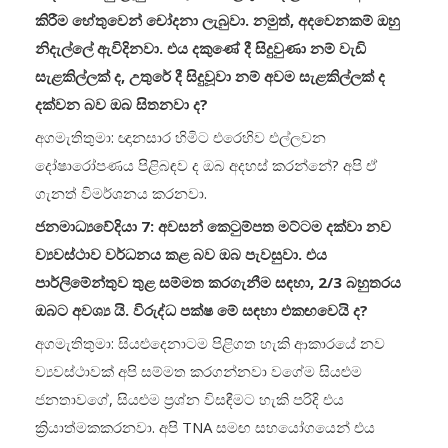
කිරීම හේතුවෙන් චෝදනා ලැබුවා. නමුත්, අදවෙනකම් ඔහු
නිදැල්ලේ ඇවිදිනවා. එය දකුණේ දී සිදුවුණා නම් වැඩි
සැළකිල්ලක් ද, උතුරේ දී සිදුවූවා නම් අවම සැළකිල්ලක් ද
දක්වන බව ඔබ සිතනවා ද?
අගමැතිතුමා: ඥානසාර හිමිට එරෙහිව එල්ලවන
දෝෂාරෝපණය පිළිබඳව ද ඔබ අදහස් කරන්නේ? අපි ඒ
ගැනත් විමර්ශනය කරනවා.
ජනමාධ්‍යවේදියා 7: අවසන් කෙටුම්පත මට්ටම දක්වා නව
ව්‍යවස්ථාව වර්ධනය කළ බව ඔබ පැවසුවා. එය
පාර්ලිමේන්තුව තුළ සම්මත කරගැනීම සඳහා, 2/3 බහුතරය
ඔබට අවශ්‍ය යි. විරුද්ධ පක්ෂ මේ සඳහා එකඟවෙයි ද?
අගමැතිතුමා: සියළුදෙනාටම පිළිගත හැකි ආකාරයේ නව
ව්‍යවස්ථාවක් අපි සම්මත කරගන්නවා වගේම සියළුම
ජනතාවගේ, සියළුම ප්‍රශ්න විසඳීමට හැකි පරිදි එය
ක්‍රියාත්මකකරනවා. අපි TNA සමඟ සහයෝගයෙන් එය