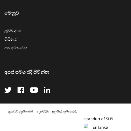
මෙනුව
ප්‍රමුඛ අංග
වීඩියෝ
අප අමතන්න
අපත් සමග රැදී සිටින්න
අඩෙවි ප්‍රතිපත්ති
දැන්වීම්
කුකීස් ප්‍රතිපත්ති
a product of SLPI