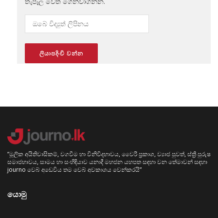
තැපෑල වෙත ගෙන්වාගන්න.
“මූලික අයිතිවාසිකම්, වගවීම හා විනිවිදභාවය, වෛරී ප්‍රකාශ, ව්‍යාජ පුවත්, ස්ත්‍රී පුරුෂ
සමාජභාවය, සාමය හා සංහිඳියාව යනාදී මහජන යහපත සඳහා වන තේමාවන් සඳහා
journo වෙබ් අඩෙවිය තම වෙබ් අවකාශය වෙන්කරයි”
යොමු