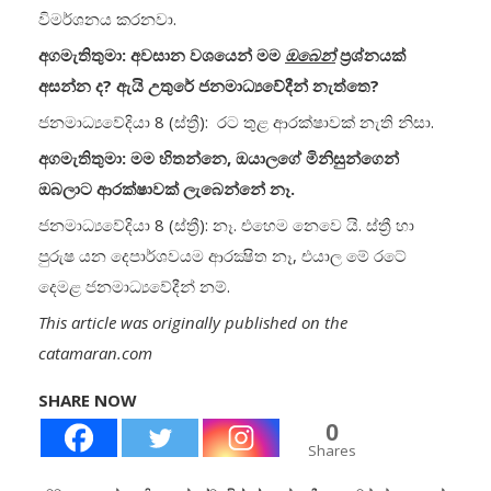
විමර්ශනය කරනවා.
අගමැතිතුමා: අවසාන වශයෙන් මම
ඔබෙන්
ප්‍රශ්නයක්
අසන්න ද? ඇයි උතුරේ ජනමාධ්‍යවේදීන් නැත්තෙ?
ජනමාධ්‍යවේදියා 8 (ස්ත්‍රී): රට තුළ ආරක්ෂාවක් නැති නිසා.
අගමැතිතුමා: මම හිතන්නෙ, ඔයාලගේ මිනිසුන්ගෙන්
ඔබලාට ආරක්ෂාවක් ලැබෙන්නේ නෑ.
ජනමාධ්‍යවේදියා 8 (ස්ත්‍රී): නෑ. එහෙම නෙවෙ යි. ස්ත්‍රී හා
පුරුෂ යන දෙපාර්ශවයම ආරක්‍ෂිත නෑ, එයාල මේ රටේ
දෙමළ ජනමාධ්‍යවේදීන් නම්.
This article was originally published on the
catamaran.com
SHARE NOW
0
Shares