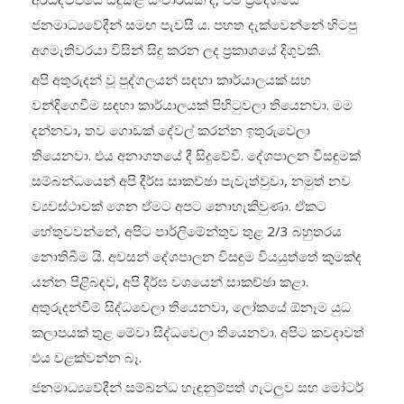
ජනමාධ්‍යවේදීන් සමඟ පැවසී ය. පහත දැක්වෙන්නේ හිටපු
අගමැතිවරයා විසින් සිදු කරන ලද ප්‍රකාශයේ දිගුවකි.
අපි අතුරුදන් වූ පුද්ගලයන් සඳහා කාර්යාලයක් සහ
වන්දිගෙවීම සඳහා කාර්යාලයක් පිහිටුවලා තියෙනවා. මම
දන්නවා, තව ගොඩක් දේවල් කරන්න ඉතුරුවෙලා
තියෙනවා. එය අනාගතයේ දී සිදුවේවි. දේශපාලන විසඳුමක්
සම්බන්ධයෙන් අපි දීර්ඝ සාකච්ඡා පැවැත්වුවා, නමුත් නව
ව්‍යවස්ථාවක් ගෙන ඒමට අපට නොහැකිවුණා. ඒකට
හේතුවවන්නේ, අපිට පාර්ලිමේන්තුව තුළ 2/3 බහුතරය
නොතිබීම යි. අවසන් දේශපාලන විසඳුම වියයුත්තේ කුමක්ද
යන්න පිළිබඳව, අපි දීර්ඝ වශයෙන් සාකච්ඡා කළා.
අතුරුදන්වීම් සිද්ධවෙලා තියෙනවා, ලෝකයේ ඕනෑම යුධ
කලාපයක් තුළ මේවා සිද්ධවෙලා තියෙනවා. අපිට කවදාවත්
එය වළක්වන්න බෑ.
ජනමාධ්‍යවේදීන් සම්බන්ධ හැඳුනුම්පත් ගැටලුව සහ මෝටර්