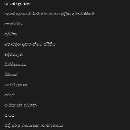
Uncategorized
අදහස් ප්‍රකාශ කිරීමේ නිදහස සහ මූලික අයිතිවාසිකම්
අනාවරණ
ආර්ථික
තොරතුරු දැනගැනීමේ අයිතිය
දේශපාලන
විනිවිදභාවය
වීඩියෝ
වෛරී ප්‍රකාශ
සමාජ
සංස්කාරක සටහන්
සාමය
ස්ත්‍රී පුරුෂ භාවය සහ අනන්‍යතාවය