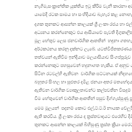
නැගිම,සංක්‍රාන්තික යුක්තිය ඉටු කිරිම වැනි කා
යාමේදි රටක සාමය හා සංහිදියාව බැහැර කළ නොහ
දශක තුනකට ආසන්න කාලයක් ශ්‍රී ලංකා රජය හා එල්.ට්.ට
අධ්‍යනය කරන්නෙකුට එය ආසියාවේ පැවති දිගුකාලින 
මූල හේතුව ලෙස ජනවාර්ගික ආතතින් හඳුනා ගතහැක
අර්ථකථනය කරනු දක්නට ලැබේ. යටත්විජිතකරණයට 
තත්වයන් ඇතිවීම ඉන්දියාව මලයාසියාව සිංගප්පූරූව හ
කරන්නෙකුට පහසුවෙන් හදුනාගත හැකිය. ඒ අනුව
සිටින රටවල්හි ඇතිවන වාර්ගික ඝට්ටනයක් නිදහසෙන් 
බහුතර සිංහල හා සුළුතර දමිළ ජනයා අතර මතභේදයන් 
ඇතිවන වාර්ගික ව්‍යාකූලතාවන්ට කල්පවතින විසදු
වීම හේතුවෙන් වාර්ගික ආතතීන් පසුව දිග්ගැස්සුණු ප්
මෙම මූලයන් පදනම් කොට එල්,ට්.ට්.ඊ නායක වේලුපි
ඇති කරවීය. ශ්‍රී ලංකා රජය ද ත්‍රස්තවාදයට එරෙහිව ද
තුනකට ආසන්න කාලයක් බිහිසුණු ත්‍රස්ත ක්‍රියා මෙරට