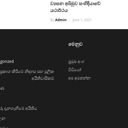
ව්‍යසන අබිමුව සංහිඳියාවේ
යථාර්ථය
By
Admin
June 1, 2021
මෙනුව
gorized
ප්‍රමුඛ අංග
වීඩියෝ
ප්‍රකාශ කිරීමේ නිදහස සහ මූලික
අප අමතන්න
අයිතිවාසිකම්
රණ
ු දැනගැනීමේ අයිතිය
ාලන