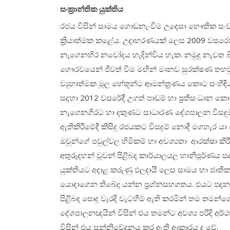
සංක්‍රාන්තික යුක්තිය
රජය විසින් සාමය ගොඩනැංවීම උදෙසා භෞතික සංවර්ධ
ක්‍රියාත්මක කළේය. උදාහරණයක් ලෙස 2009 වසරෙන්
නැගෙනහිර නවෝදය හැදින්විය හැක. නමුදු නැවත බි
ගෞරවයෙන් ජීවත් වීම මඟින් මානව සුරක්ෂණ තහවු
ව්‍යුහාත්මක මූල හේතූන්ට ආමන්ත්‍රණය කොට සංහි
සදහා 2012 වසරේදී උගත් පාඩම් හා ප්‍රතිසංධාන ක
නැගෙනගිරට හා දකුණට සාධාරණ දේශපාලන විසදුමක් ද
ඇතිකිරීමේදී කිසිදු රජයකට විසදුම් නොදී මගහැර යා
ඔවුන්ගේ පවුල්වල හිමිකම් හා අවශ්‍යතා ආරක්ෂා කි
අතුරුදහන් වූවන් පිළිබද කාර්යාලයල හානිපූර්ණය 
යුක්තියට අදාළ කරුණු ඵලදායී ලෙස සාමය හා ජාත
යොදාගෙන තිබේද යන්න ප්‍රශ්නසහගතය. එයට පදනම් ව
පිළිබඳ පොදු වැරදි වැටහීම් ඇති කරමින් තම තමන්ග
දේශපාලනඥයින් විසින් එය තමන්ට අවශ්‍ය පරිදි 
විසින් එය සන්නිවේදනය කර ඇති ආකාරය ද වේ.