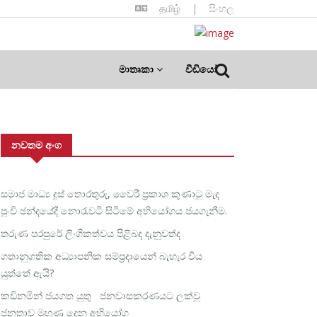
தமிழ்
|
සිංහල
මාතෘකා
වීඩියෝ
නවතම අංග
සමාජ මාධ්‍ය දුස් තොරතුරු, වෛරී ප්‍රකාශ කුණාටු මැද
පුංචි ඡන්දයේදී නොරැවටී සිටීමේ අභියෝගය ජයගැනීම.
තරුණ පරපුරේ ලිංගිකත්වය පිළිබද දැනුවත්ද
ගතානුගතික අධ්‍යාපනික සම්ප්‍රදායෙන් බැහැර විය
යුත්තේ ඇයි?
කඩිනමින් ජයගත යුතු ජනවාසකරණයට ලක්වූ
ජනතාව මුහුණ දෙන අභියෝග