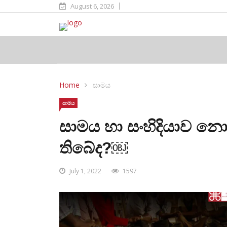
August 6, 2026
Home
සාමය
සාමය
සාමය හා සංහිදියාව නො
තිබේද?￼
July 1, 2022
1597