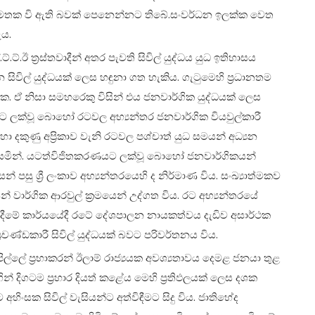
රනා අමතක වි ඇති බවක් පෙනෙන්නට තිබේ.සංවර්ධන ඉලක්ක වෙත
ැය.
්.ඊ ත්‍රස්තවාදීන් අතර පැවති සිවිල් යුද්ධ‍ය යුධ ඉතිහාසය
සිවිල් යුද්ධයක් ලෙස හඳුනා ගත හැකිය. ගැටුමෙහි ප්‍රධානතම
. ඒ නිසා සමහරෙකු විසින් එය ජනවාර්ගික යුද්ධයක් ලෙස
ලක්වූ බොහෝ රටවල අභ්‍යන්තර ජනවාර්ගික වියවුල්කාරී
ා දකුණු අප්‍රිකාව වැනි රටවල පශ්චාත් යුධ සමයන් අධ්‍යන
 යමින්. යටත්විජිතකරණයට ලක්වූ බොහෝ ජනවාර්ගිකයන්
පසු ශ්‍රී ලංකාව අභ්‍යන්තරයෙහි ද නිර්මාණ විය. සංඛ්‍යාත්මකව
වාර්ගික ආරවුල් ක්‍රමයෙන් උද්ගත විය. රට අභ්‍යන්තරයේ
ම් දීමේ කාර්යයේදී රටේ දේශපාලන නායකත්වය දැඩිව අසාර්ථක
‍රචණ්ඩකාරී සිවිල් යුද්ධයක් බවට පරිවර්තනය විය.
ල්ලේ ප්‍රභාකරන් ඊලාම් රාජ්‍යයක අවශ්‍යතාවය දෙමළ ජනයා තුළ
ිගින් දිගටම ප්‍රහාර දියත් කළේය මෙහි ප්‍රතිඵලයක් ලෙස දශක
 අහිංසක සිවිල් වැසියන්ට අත්විඳීමට සිදු විය. ජාතිහේද