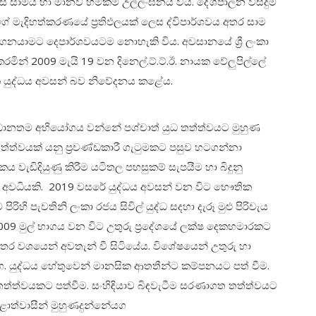
 සාමය හා මානව හිමිකම් උල්ලංඝනය විය. දේශපාලන විසදුම්
ගේ මැදිහත්කරණයේ ප්‍රතිඵලයක් ලෙස ද්විපාර්ශවය අතර සාම
ගෙනයාමට දෙපාර්ශවයටම නොහැකි විය. අවසානයේ ශ්‍රී ලංකා
කරමින් 2009 මැයි 19 වන දිනෙල්.ට්.ට්.ඊ. නායක වේලුපිල්ලේ
රක යුද්ධය අවසන් බව නිවේදනය කළේය.
ප්‍රධානතම අභියෝගය වන්නේ පශ්චාත් යුධ තත්ත්වයට මුහුණ
 තත්ත්වයක් යනු ප්‍රචණ්ඩකාරී ගැටුමකට පසුව හටගන්නා
ය වැඩිදියුණු කිරීම යටිතල පහසුකම් සැපයීම හා බිදුනු
 අවධියකි. 2019 වසරේ යුද්ධය අවසන් වන විට භෞතික
ිහි පැවතිනි ලංකා රජය සිවිල් යුද්ධ සදහා දැරූ මුළු පිරිවැය
 මුල් භාගය වන විට උතුරු ප්‍රදේශයේ ලක්ෂ දෙකහමාරකට
න්තර වශයෙන් අවතැන් වී සිටියේය. විශේෂයෙන් උතුරු හා
හ. යුද්ධය හේතුවෙන් මානසික ආතතීන්ට කම්පනයට පත් වීම.
ත්ත්වයකට පත්වීම. සංහිඳියාව බිඳවැටීම සරණාගත තත්ත්වයට
ළාත්වාසීන් මුහුණදුන්නේයග