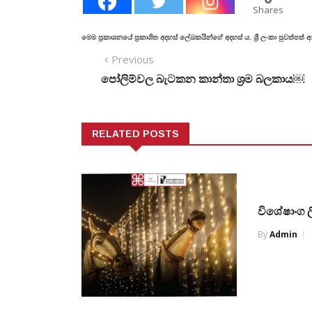
Shares
මෙම ප්‍රකාශනයේ ප්‍රකාශිත අදහස් ලේඛකයින්ගේ අදහස් ය. ශ්‍රී ලංකා පුවත්පත
Previous
පෝලිම්වල බැටකන කාන්තා ශ්‍රම බලකාය￼
RELATED POSTS
විශේෂාංග 
By
Admin