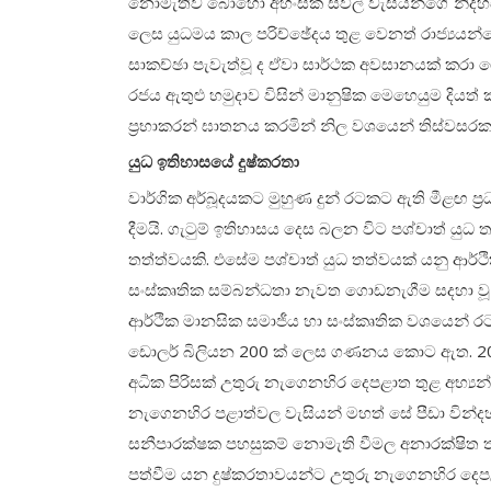
නොමැතිව බොහෝ අහිංසක සිවිල් වැසියන්ගේ නිදහස
ලෙස යුධමය කාල පරිච්ඡේදය තුළ වෙනත් රාජ්‍යයන්
සාකච්ඡා පැවැත්වූ ද ඒවා සාර්ථක අවසානයක් කරා 
රජය ඇතුළු හමුදාව විසින් මානුෂික මෙහෙයුම දියත් 
ප්‍රභාකරන් ඝාතනය කරමින් නිල වශයෙන් තිස්වස
යුධ ඉතිහාසයේ දුෂ්කරතා
වාර්ගික අර්බූදයකට මුහුණ දුන් රටකට ඇති මීළඟ 
දීමයි. ගැටුම් ඉතිහාසය දෙස බලන විට පශ්චාත් යුධ
තත්ත්වයකි. එසේම පශ්චාත් යුධ තත්වයක් යනු ආර්ථික
සංස්කෘතික සම්බන්ධතා නැවත ගොඩනැගීම සදහා වූ
ආර්ථික මානසික සමාජීය හා සංස්කෘතික වශයෙන් රට පිර
ඩොලර් බිලියන 200 ක් ලෙස ගණනය කොට ඇත. 2009
අධික පිරිසක් උතුරු නැගෙනහිර දෙපළාත තුළ අභ්‍ය
නැගෙනහිර පළාත්වල වැසියන් මහත් සේ පීඩා වින්ද
සනීපාරක්ෂක පහසුකම් නොමැති වීමල අනාරක්ෂිත ත
පත්වීම යන දුෂ්කරතාවයන්ට උතුරු නැගෙනහිර දෙප