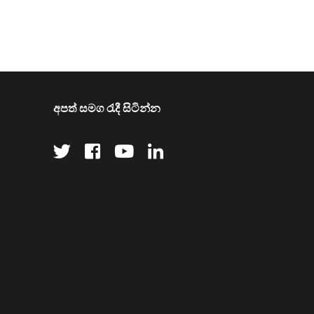
අපත් සමග රැදී සිටින්න