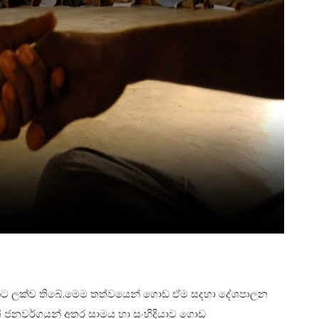
මකට ලක්ව තිබේ.මෙම තත්වයෙන් ගොඩ ඒම සදහා දේශපාලන
මුත් ජනවර්ගයන් අතර සාමය හා සංහිදියාව ගොඩ