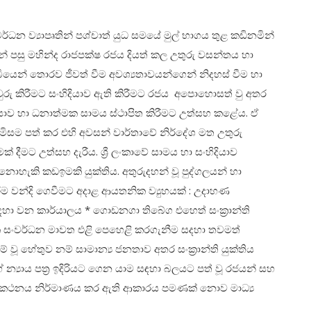
න ව්‍යාපෘතින් පශ්චාත් යුධ සමයේ මුල් භාගය තුළ කඩිනමින්
 පසු මහින්ද රාජපක්ෂ රජය දියත් කල උතුරු වසන්තය හා
යෙන් තොරව ජීවත් වීම අවශ්‍යතාවයන්ගෙන් නිදහස් වීම හා
රු කිරීමට සංහිදියාව ඇති කිරීමට රජය අපොහොසත් වු අතර
ඳියාව හා ධනාත්මක සාමය ස්ථාපිත කිරීමට උත්සහ කළේය. ඒ
ොමිසම පත් කර එහි අවසන් වාර්තාවේ නිර්දේශ මත උතුරු
ීමට උත්සහ දැරීය. ශ්‍රී ලංකාවේ සාමය හා සංහිදියාව
 නොහැකි කඩඉමකි යුක්තිය. අතුරුදහන් වූ පුද්ගලයන් හා
රීම වන්දි ගෙවීමට අදාළ ආයතනික ව්‍යුහයක් : උදාහණ
සදහා වන කාර්යාලය * ගොඩනගා තිබේග එහෙත් සංක්‍රාන්ති
ික සංවර්ධන මාවත එළි පෙහෙළි කරගැනීම සදහා තවමත්
ූ හේතුව නම් සාමාන්‍ය ජනතාව අතර සංක්‍රාන්ති යුක්තිය
ේ න්‍යාය පත්‍ර ඉදිරියට ගෙන යාම සඳහා බලයට පත් වූ රජයන් සහ
අර්ථකථනය නිර්මාණය කර ඇති ආකාරය පමණක් නොව මාධ්‍ය