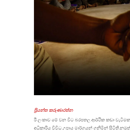
ප්‍රියන්ත කරුණාරත්න
රී ලංකාව මේ වන විට බරපතල ආර්ථික කඩා වැටි
අධිකාරිය විවිධ උපාය මාර්ගයන් ගනිමින් සිටිති.න