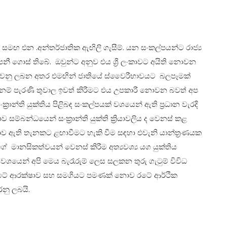
ඒ සමඟ එන .අන්තර්ජාතික ඇඟිලි ගැසීම්. යන සංකල්පයන්ට රාජ්‍ය
නී ගොස් තිබේ. ඔවුන්ට අනුව එය ශ්‍රී ලංකාවට අයිති නොවන
න් පටවනු ලබන අතර එමඟින් ජාතියේ ස්වෛරීභාවයට බලපෑමක්
යක් නම් පැරණි තුවාල ඉවත් කිරීමට එය උපකාරී නොවන බවත් අප
්‍රාන්ති යුක්තිය පිළිබඳ සංකල්පයක් වශයෙන් ඇති ප්‍රධාන වැරදි
 සම්බන්ධයෙන් සංක්‍රාන්ති යුක්ති ක්‍රියාවලිය ද වෙනස් කළ
යාව ඇති තැනකට ළඟාවීමට හැකි වීම සඳහා එවැනි යාන්ත්‍රණයක
 මානසිකත්වයන් වෙනස් කිරීම අත්‍යවශ්‍ය යග යුක්තිය
යෙන් අපි මෙය බැරෑරුම් ලෙස සලකන තුරු ගැටුම් විවිධ
ය රටේ ආරක්ෂාව සහ සමගියට පමණක් නොව රටේ ආර්ථික
නු ලබයි.