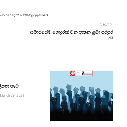
් ආයතනයේ අදහස් මෙයින් පිළිබිඹු නොවේ.
Next
සමාජයේම ගොදුරක් වන නුතන ළමා පරපුර
￼
ලියන හැටි
March 23, 2021