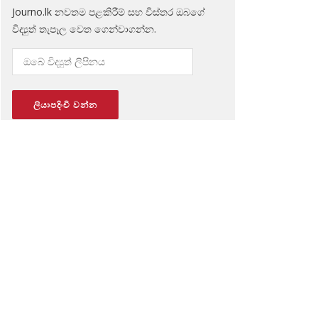
Journo.lk නවතම පළකිරීම් සහ විස්තර ඔබගේ
විද්‍යුත් තැපෑල වෙත ගෙන්වාගන්න.