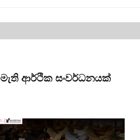
මැති ආර්ථික සංවර්ධනයක්