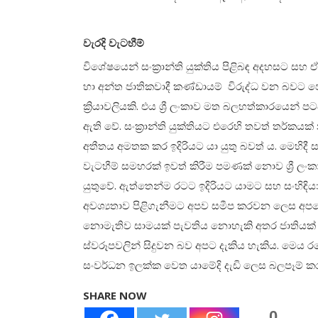
වැරදි වැටහීම්
විශේෂයෙන් සංක්‍රාන්ති යුක්තිය පිළිබඳ අදහසට සහ 
හා අන්ත ජාතිකවාදී කණ්ඩායම් විරුද්ධ වන බවට පෙ
ක්‍රියාවලියකි. එය ශ්‍රී ලංකාව මත බලහත්කාරයෙ
ඇති වේ. සංක්‍රාන්ති යුක්තියට එරෙහි තවත් තර්ක
අතීතය අමතක කර ඉදිරියට යා යුතු බවත් ය. මෙහිදී සංක
වැටහීම් සමහරක් ඉවත් කිරීම පමණක් නොව ශ්‍රී ලංකාව
යුතුවේ. ඇත්තෙන්ම රටට ඉදිරියට යාමට සහ සංහිඳි
අවශ්‍යතාව පිළිගැනීමට අපව සමීප කරවන ලෙස අපගේ
නොමැතිව සාමයක් පැවතිය නොහැකි අතර ජාතියක් වශ
ස්වරූපවලින් සිදුවන බව අපට දැකිය හැකිය. මෙ
සංවර්ධන ඉලක්ක වෙත යාමේදි දැඩි ලෙස බලපෑම් කර
SHARE NOW
0