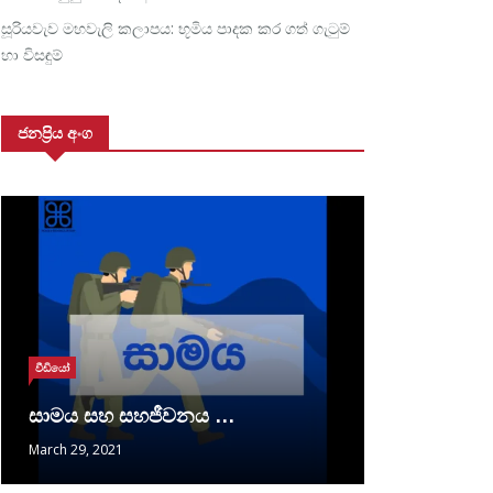
සූරියවැව මහවැලි කලාපය: භූමිය පාදක කර ගත් ගැටුම්
හා විසඳුම්
ජනප්‍රිය අංග
වීඩියෝ
සාමය සහ සහජීවනය …
March 29, 2021