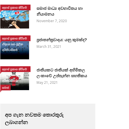
අදහස් ප්‍රකාශ කිරීමේ
සමාජ මාධ්‍ය අවභාවිතය හා
නිදහස සහ මූලික
නියාමනය
අයිතිවාසිකම්
November 7, 2020
අදහස් ප්‍රකාශ කිරීමේ
ප්‍රජාතන්ත්‍රවාදය: යනු කුමක්ද?
නිදහස සහ මූලික
March 31, 2021
අයිතිවාසිකම්
අදහස් ප්‍රකාශ කිරීමේ
ජාතියකට ජාතියක් අහිමිකල
නිදහස සහ මූලික
ලංකාවේ උප්පැන්න සහතිකය
අයිතිවාසිකම්
May 21, 2021
සමාජ
අප ගැන නවතම තොරතුරු
ලබාගන්න