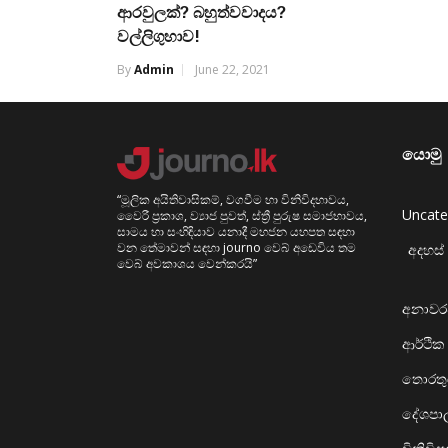
ආරවුලක්? බහුත්වවාදය?
වල්ලිගුහාව!
By
Admin
June 22, 2021
යොමු
“මූලික අයිතිවාසිකම්, වගවීම හා විනිවිදභාවය,
Uncate
වෛරී ප්‍රකාශ, ව්‍යාජ පුවත්, ස්ත්‍රී පුරුෂ සමාජභාවය,
සාමය හා සංහිඳියාව යනාදී මහජන යහපත සඳහා
වන තේමාවන් සඳහා journo වෙබ් අඩෙවිය තම
අදහස් 
වෙබ් අවකාශය වෙන්කරයි”
අනාව
ආර්ථික
තොරතුර
දේශප