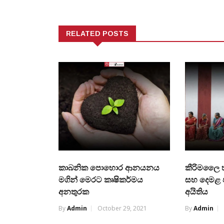
RELATED POSTS
කාබනික පොහොර ආනයනය
කීරිමලෛ හ
මගින් මෙරට කෘෂිකර්මය
සහ දෙමළ 
අනතුරක
අයිතිය
By
Admin
October 29, 2021
By
Admin