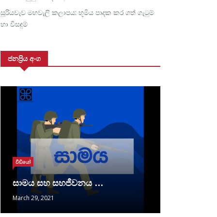
සූරියවැව මහවැලි කලාපය: භූමිය පාදක කර ගත් ගැටුම්
හා විසඳුම්
ජනප්‍රිය අංග
වීඩියෝ
සාමය සහ සහජීවනය …
March 29, 2021