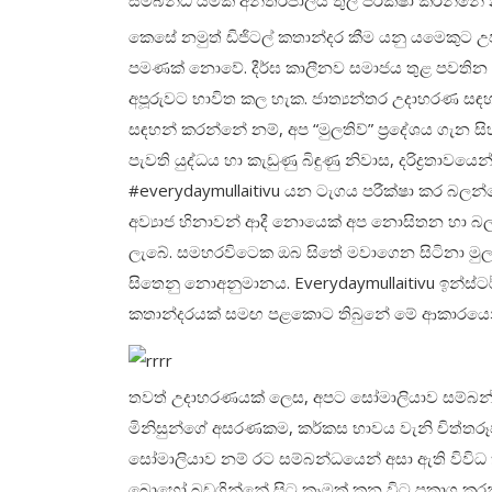
සම්බන්ධ යමක් අන්තර්ජාලය තුල පරීක්ෂා කරන්නේ 
කෙසේ නමුත් ඩිජිටල් කතාන්දර කීම යනු යමෙකුට උප
පමණක් නොවේ. දීර්ඝ කාලීනව සමාජය තුළ පවතින
අපූරුවට භාවිත කල හැක. ජාත්‍යන්තර උදාහරණ සඳහ
සඳහන් කරන්නේ නම්, අප “මුලතිව්” ප්‍රදේශය ගැන 
පැවති යුද්ධය හා කැඩුණු බිඳුණු නිවාස, දරිද්‍රතාවයෙන්
#everydaymullaitivu යන ටැගය පරීක්ෂා කර බලන්නේ
අව්‍යාජ හිනාවන් ආදී නොයෙක් අප නොසිතන හා 
ලැබේ. සමහරවිටෙක ඔබ සිතේ මවාගෙන සිටිනා මුලතිව
සිතෙනු නොඅනුමානය. Everydaymullaitivu ඉන්ස්ටර්ග
කතාන්දරයක් සමඟ පළකොට තිබුනේ මේ ආකාරයෙන
තවත් උදාහරණයක් ලෙස, අපට සෝමාලියාව සම්බන්
මිනිසුන්ගේ අසරණකම, කර්කස භාවය වැනි චිත්තරූප
සෝමාලියාව නම් රට සම්බන්ධයෙන් අසා ඇති විවිධ 
බොහෝ බඩගින්නේ සිට කෑමක් කන විට ප්‍රකාශ කරන