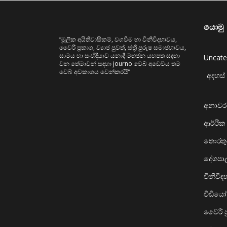
යොමු
“මූලික අයිතිවාසිකම්, වගවීම හා විනිවිදභාවය,
වෛරී ප්‍රකාශ, ව්‍යාජ පුවත්, ස්ත්‍රී පුරුෂ සමාජභාවය,
සාමය හා සංහිඳියාව යනාදී මහජන යහපත සඳහා
Uncate
වන තේමාවන් සඳහා journo වෙබ් අඩෙවිය තම
වෙබ් අවකාශය වෙන්කරයි”
අදහස් 
අනාව
ආර්ථික
තොරතුර
දේශප
විනිවි
වීඩියෝ
වෛරී ප්