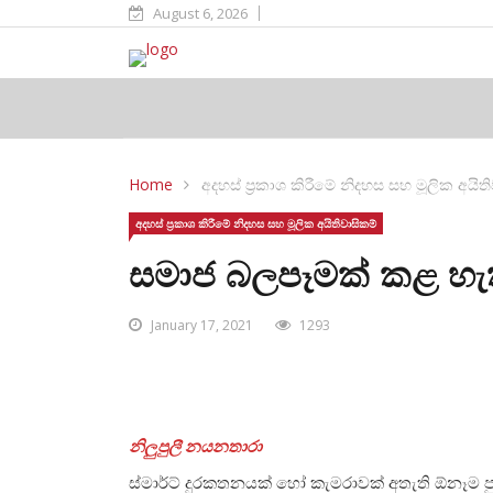
August 6, 2026
Home
අදහස් ප්‍රකාශ කිරීමේ නිදහස සහ මූලික අයිත
අදහස් ප්‍රකාශ කිරීමේ නිදහස සහ මූලික අයිතිවාසිකම්
සමාජ බලපෑමක් කළ හැකි
January 17, 2021
1293
නිලුපුලී නයනතාරා
ස්මාර්ට් දුරකතනයක් හෝ කැමරාවක් අතැති ඕනෑම ප