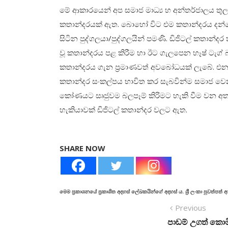
මේ ආකාරයෙන් අප සමාජ මාධ්‍ය හ අන්තර්ජාලය තු
කතාන්දරයක් ඇත. බොහෝ විට එම කතාන්දරය දන්න
සිටින පුද්ගලයා/පුද්ගලයින් පමණි. ඩිජිටල් කතාන්
වූ කතාන්දරය පළ කිරීම හා ඊට ගැලපෙන හෑෂ් ටැග් බා
කතාන්දරය ගැන ප්‍රමාණවත් අවබෝධයක් ලැබේ. එනම
කතාන්දර සංකල්පය භාවිත කර සැබවින්ම සමාජ වෙනසක්
කෝණයට සෘජුවම බලපෑම් කිරිමට හැකි වීම වන අතර එ
හැකියාවක් ඩිජිටල් කතාන්දර වලට ඇත.
SHARE NOW
මෙම ප්‍රකාශනයේ ප්‍රකාශිත අදහස් ලේඛකයින්ගේ අදහස් ය. ශ්‍රී ලංකා පුවත්පත
Previous
පාඩම් උගත් කො