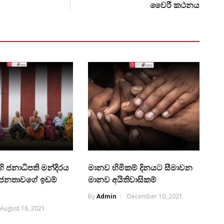
වෛරී කථනය
ි ජනාධිපති මන්දිරය
මානව හිමිකම් දිනයට සීමාවන
ජනතාවගේ ඉඩම්
මානව අයිතිවාසිකම්
By
Admin
December 10, 2021
August 18, 2021