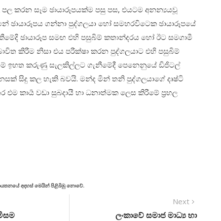
ල පල කරන සෑම ඡායාරූපයක්ම පසු පස, එයටම අනන්‍යයවූ
ේ ඡායාරූපය ගන්නා පුද්ගලයා හෝ සමහරවිටෙක ඡායාරූපයේ
දර කීමේදි ඡායාරූප සමඟ එහි පසුබිම් කතාන්දරය හෝ ඊට සමගාමී
විත කිරීම නිසා එය පරීක්ෂා කරන පුද්ගලයාට එහි පසුබිම්
් ඉහත කරුණු සැලකිල්ලට ගැනීමේදී පෙනෙනුයේ ඩිජිටල්
 සිදු කල හැකි බවයි. මන්ද මින් තනි පුද්ගලයාගේ දෘෂ්ටි
ම කාර්‍ය වඩා සුබදායී හා ධනාත්මක ලෙස කිරීමේ ප්‍රභල
් ආයතනයේ අදහස් මෙයින් පිළිබිඹු නොවේ.
Next
මිසම
ලංකාවේ සමාජ මාධ්‍ය හා