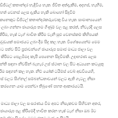
ිටල් කතාන්දර හැඳිවිය හැක. ජීවිත අත්දැකීම්, අදහස්, හැඟීම්,
හෙත් වෙනස් ලෙස දැකිය හැකි බොහෝ සිදුවීම්
ෙකුට ඩිජිටල් කතාන්දරකරුවෙකු විය හැක. සාමාන්‍යයෙන්
ලබා ගන්නා ඡායාරූප තම ගිණුම් වල පළ කරත්, නිවැරදි ලෙස
ීම, හෑෂ් ටැග් බාවිත කිරීම වැනි සුළු වෙනස්කම් කිහිපයක්
වුඩයක් සමාජයට ලබා දීම සිදු කල හැක. විශේෂයෙන්ම මෙම
 පත්ව සිටි ප්‍රජාවන්ගේ ඡායාරූප සමාජ මාධ්‍ය ජාලා වල
ාර කිරීමට පෙළඹීමද කැපී පෙනෙන සිදුවීමකි. උදාහරණ ලෙස
න්ති සඳහා නිවසින් බැහැර උස් ස්ථාන වල සිට අධ්‍යයන කටයුතු
ම සඳහන් කල හැක. නිව්‍ යෝක් ටයිම්ස් වෙබ් අඩවියෙහි,
ෙස් වලට සිග්නල් සම්බන්ධතාවයන් වලට ඇති ගැටලු නිසා
ු කරගෙන යාම පෙන්වා තිබුණේ පහත ආකාරයටයි.
සමාජ මාධ්‍ය ජාලා වල සංසරණය වීම අපට නිසැකවම සිහිවන අතර,
ඡායාරූප පළ කිරීමේදී භාවිත කරන හෑෂ් ටැග් නිසා ඔබ ඊට