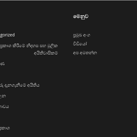
මෙනුව
gorized
ප්‍රමුඛ අංග
වීඩියෝ
ප්‍රකාශ කිරීමේ නිදහස සහ මූලික
අප අමතන්න
අයිතිවාසිකම්
රණ
ු දැනගැනීමේ අයිතිය
ාලන
දභාවය
‍රකාශ