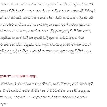
 වඩා වෙනස් යමක් මේ හරහා කල හැකි බවයි. තවදුරටත් 2020
ී ලංකාව විසින් සංවිධානය කර තිබූ කොවිඩ්19 වසංගතයේදී ඩිජිටල්
 කර සිටියේ, මෙම වසංගතය නිසා රටේ සාමය සංහිඳියාව යම්
ල් කතාන්දර භාවිතයෙන් සමාජ බලපෑමකට හෝ වෙනසකට යා
මාජ මාධ්‍ය ජාලා භාවිතයට වැඩිපුර නැඹුරු වී සිටින අතර,
පැතිරයන ජාතිවාදී හා ආගම්වාදී අදහස්, විවිධ මිත්‍යා මත
ර කීමෙන් ඒවා වළක්වාගත හැකි බවයි. තුෂාණ් මහතා විසින්
ය අවුරුද්දේ සිදුවූ පාස්කුදින ප්‍රහාරයට පෙර ඔහු විසින් ලබා
igshid=1119jykrd3qqp
)
ිධත්වය රටේ සාමය හා සංහිඳියාව, සංවර්ධනය, ආරක්ෂාව ආදී
ම් ජනතාවට මෙම ජාතීන් අතර විවිධත්වය පෙන්විය යුතුය,
ලූන් වෙළෙන්දාගේ ඡායාරූපය හා එහි කතාන්දරයේ ආදර්ශය
හැක.