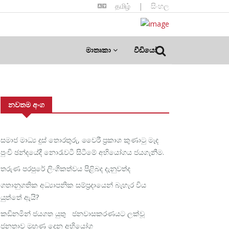
தமிழ்
|
සිංහල
මාතෘකා
වීඩියෝ
නවතම අංග
සමාජ මාධ්‍ය දුස් තොරතුරු, වෛරී ප්‍රකාශ කුණාටු මැද
පුංචි ඡන්දයේදී නොරැවටී සිටීමේ අභියෝගය ජයගැනීම.
තරුණ පරපුරේ ලිංගිකත්වය පිළිබද දැනුවත්ද
ගතානුගතික අධ්‍යාපනික සම්ප්‍රදායෙන් බැහැර විය
යුත්තේ ඇයි?
කඩිනමින් ජයගත යුතු ජනවාසකරණයට ලක්වූ
ජනතාව මුහුණ දෙන අභියෝග