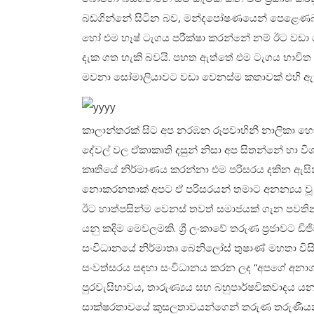
බඩගින්නේ සිටින බව, මන්දපෝෂණයෙන් පෙළෙණබව නො
හෝ එම හෑෂ් ටැගය පරීක්ෂා කරන්නේ නම් ඊට වඩා ව
දැක ගත හැකි බවයි. පහත ඇත්තේ එම ටැගය භාවිත 
මවනා සෝමාලියාවට වඩා වෙනස්ම කතාවක් එහි ඇ
කාලාන්තරක් සිට අප නරඹන රූපවාහිනී නාලිකා හෝ
දේවල් වල ඒකාකෘති දසුන් නිසා අප සිතන්නේ හ
කෘතියේ නිර්මාණය කරන්නා එම පරිසරය දකින ඇසිනි
නොකරනතාක් අපට ඒ පරිසරයන් තමාට අනන්‍යය වූ 
ඊට හාත්පසින්ම වෙනස් තවත් සමාජයක් ගැන පවත
යනු කදිම මෙවලමකි. ශ්‍රී ලංකාවේ තරුණ ප්‍රජාවට ඩිජි
සංවිධානයේ නිර්මාතෘ බෙනිලෝස් තුෂාණ් මහතා විසින්
සංවත්සරය සඳහා සංවිධානය කරන ලද “අපගේ අනාග
පුරවැසිභාවය, තාරුණ්‍යය සහ බහුපාර්ෂවිකවාදය යන
සාක්ෂරතාවයේ කුසලතාවයන්ගෙන් තරුණ තරුණියන් 