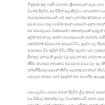
ගිණුමක කල හැකි වෙනස්ම ක්‍රියාදාමයක් ලෙස මෙම ඩිජ
විශේෂ සිදුවීම්, අප විසින් සැලකිල්ලට නොගන්නා එ
ඡායාරූපකරණයෙන්, මේ සඳහා උනන්දුවක් ඕනෑම කෙන
සමාජ මාධ්‍ය ජාලා භාවිත කරන බොහෝ දෙනා තමන් 
එම ඡායාරූපයට විස්තරයක් / කතාන්දරයක් ඇතුළත් කිර
තුලින් තමන් පල කරනා ඡායාරූපයෙන් වෙනස්ම පණි
කොවිඩ්19 අධිවසංගත සමයේ විවිධ ප්‍රදේශ වල පීඩාවට
සංසරණය වීම තුළින් විවිධ පිරිස් ඔවුන්ට යම් උපක
සිග්නල් නොමැති ප්‍රදේශ වල දරුවන් තම මාර්ගගත ප
කිරීම ඡායාරූප ගතකොට එය සමාජ මාධ්‍ය වල පළ කිරී
ඉන්දුනීසියානු දරුවන් කිහිප දෙනෙකු තමන්ගේ නිව
මෙලෙස මහමඟ හෝ රැඳෙමින් තම ඉගෙනීම් කටයුත
මෙය දුටුවිට, මෙයට සමාන සිදුවීම් ශ්‍රී ලංකාවේ 
එය ඩිජිටල් කතාන්දර වල විශේෂත්වයයි. එනම් මෙම 