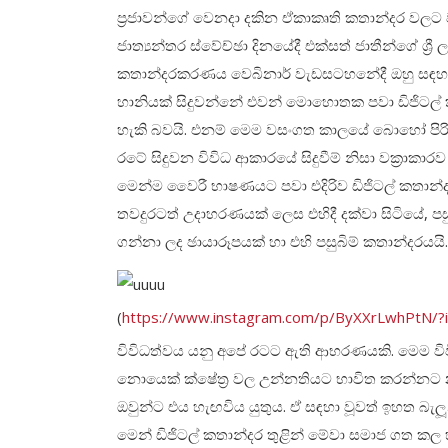
ප්‍රජාවන්ගේ වෙනදා දකින ඒකාකෘති කතාන්දර වලට
ජාත්‍යන්තර ස්වේච්ඡා දිනයේදී එක්සත් ජාතීන්ගේ ශ්‍ර
කතාන්දරකරණය වෙබිනාර් වැඩසටහනේදී ඔහු සඳහන්
හානියක් සිදුවන්නේ එවන් මොහොතක පවා ඩිජිට
හැකි බවයි. එනම් මෙම වසංගත කාලයේ බොහෝ පිරිස් ස
රටේ සිදුවන විවිධ ආකාරයේ සිදුවීම් නිසා වක්‍රාකාරව 
මෙන්ම වෛරී භාෂණයට පවා එදිරිව ඩිජිටල් කතාන්ද
තවදුරටත් උදාහරණයක් ලෙස එහිදී දක්වා සිටියේ, පසුගි
ගන්නා ලද ඡායාරූපයක් හා එහි පසුබිම් කතාන්දරයයි.
(
https://www.instagram.com/p/ByXXrLwhPtN/?
විවිධත්වය යනු අපේ රටට ඇති ආභරණයකි. මෙම විව
නොයෙක් ක්ෂේත්‍ර වල උන්නතියට භාවිත කරන්නට න
ඔවුන්ට එය හැඟවිය යුතුය. ඒ සඳහා වූවත් ඉහත බැ
මෙන් ඩිජිටල් කතාන්දර තුළින් මේවා සමාජ ගත කල 