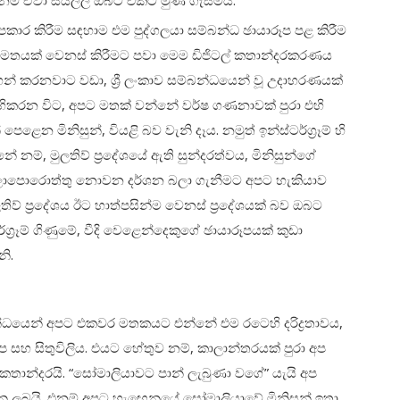
නම් ඒවා සියල්ල ඔබට එකට මුණ ගැසීමයි.
කාර කිරීම සඳහාම එම පුද්ගලයා සම්බන්ධ ඡායාරූප පළ කිරීම
 මතයක් වෙනස් කිරීමට පවා මෙම ඩිජිටල් කතාන්දරකරණය
න් කරනවාට වඩා, ශ්‍රී ලංකාව සම්බන්ධයෙන් වූ උදාහරණයක්
සිහිකරන විට, අපට මතක් වන්නේ වර්ෂ ගණනාවක් පුරා එහි
 පෙළෙන මිනිසුන්, වියළි බව වැනි දෑය. නමුත් ඉන්ස්ටර්ග්‍රෑම් හි
 නම්, මුලතිව් ප්‍රදේශයේ ඇති සුන්දරත්වය, මිනිසුන්ගේ
බලාපොරොත්තු නොවන දර්ශන බලා ගැනීමට අපට හැකියාව
් ප්‍රදේශය ඊට හාත්පසින්ම වෙනස් ප්‍රදේශයක් බව ඔබට
්‍රෑම් ගිණුමේ, වීදි වෙළෙන්දෙකුගේ ඡායාරූපයක් කුඩා
ි.
ධයෙන් අපට එකවර මතකයට එන්නේ එම රටෙහි දරිද්‍රතාවය,
 සහ සිතුවිලිය. එයට හේතුව නම්, කාලාන්තරයක් පුරා අප
කතාන්දරයි. “සෝමාලියාවට පාන් ලැබුණා වගේ” යැයි අප
ු ලබයි. එනම් අපට හැඟෙනුයේ සෝමාලියාවේ මිනිසුන් ඉතා