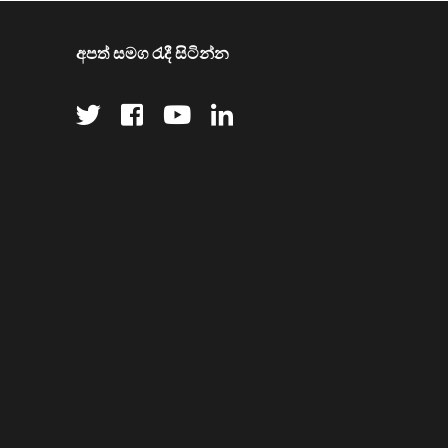
අපත් සමග රැදී සිටින්න