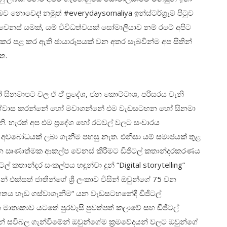
වෙද! නමුත් #everydaysomaliya ඉන්ස්ටර්ග්‍රෑම් පිටුව
ෙනස් යමක්, යම් විවිධත්වයක් සෝමාලියාව නම් රටේ අපිට
කර පළ කර ඇති ඡායාරූපයක් වන අතර සැබවින්ම අප සිතින්
ත.
 සිනමාපට වල ඒ ඒ ප්‍රදේශ, ජන කොට්ටාශ, පරිසරය වැනි
ා විශ්වාස කරන්නේ හෝ මවාගන්නේ එම වැඩසටහන හෝ සිනමා
. හැරත් අප එම ප්‍රදේශ හෝ රටවල් වලට සංචාරය
අවබෝධයක් ලබා ගැනීම පහසු නැත. එනිසා යම් සමාජයක් තුළ
ින ඍණාත්මක ආකල්ප වෙනස් කිරීමට ඩිජිටල් කතාන්දරකරණය
ටල් කතාන්දර සංකල්පය හඳුන්වා දුන් “Digital storytelling”
 එක්සත් ජාතීන්ගේ ශ්‍රී ලංකාව විසින් ඔවුන්ගේ 75 වන
තය හැඩ ගස්වාගැනීම“ යන වැඩසටහනේදී ඩිජිටල්
 මාතෘකාව යටතේ පුරවැසි පුවත්පත් කලාවේ සහ ඩිජිටල්
සවිබල ගැන්වීමේන් ඔවුන්ගේම ක්‍රමවේදයන් වලට ඔවුන්ගේ