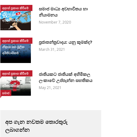
අදහස් ප්‍රකාශ කිරීමේ
සමාජ මාධ්‍ය අවභාවිතය හා
නිදහස සහ මූලික
නියාමනය
අයිතිවාසිකම්
November 7, 2020
අදහස් ප්‍රකාශ කිරීමේ
ප්‍රජාතන්ත්‍රවාදය: යනු කුමක්ද?
නිදහස සහ මූලික
March 31, 2021
අයිතිවාසිකම්
අදහස් ප්‍රකාශ කිරීමේ
ජාතියකට ජාතියක් අහිමිකල
නිදහස සහ මූලික
ලංකාවේ උප්පැන්න සහතිකය
අයිතිවාසිකම්
May 21, 2021
සමාජ
අප ගැන නවතම තොරතුරු
ලබාගන්න