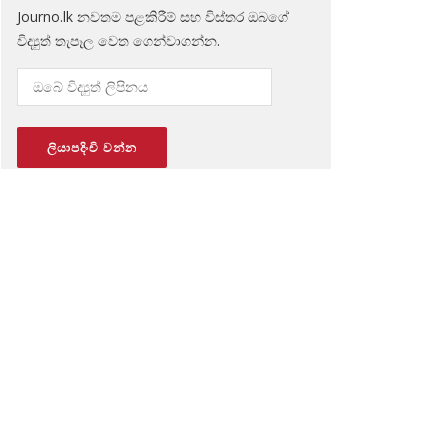
Journo.lk නවතම පළකිරීම් සහ විස්තර ඔබගේ
විද්‍යුත් තැපෑල වෙත ගෙන්වාගන්න.