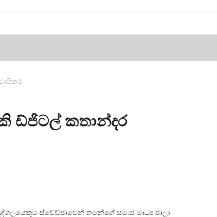
ිවාසිකම්
 ඩ්ජිටල් කතාන්දර
ුද්ගලයෙකුට ස්වේච්ඡාවෙන් තමන්ගේ සමාජ මාධ්‍ය ජාලා