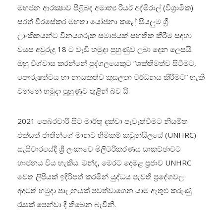
මහජන ආරක්‍ෂාව පිළිබඳ අමාත්‍ය රියර් අද්මිරාල් (විශ්‍රාමික)
සරත් වීරසේකර මහතා යෝජනා කළේ සියලු‍ම ශ්‍රී
ලාංකිකයන්ට විනයගරුක සමාජයක් සහතික කිරීම සඳහා
වයස අවුරුදු 18 ට වැඩි හමුදා පුහුණුව ලබා දෙන ලෙසයි.
ඔහු විශ්වාස කරන්නේ පුද්ගලයෙකුට “ශක්තිමත්ව සිටීමට,
පෞරුෂත්වය හා නායකත්ව කුසලතා වර්ධනය කිරීමට” හැකි
වන්නේ හමුදා පුහුණුව තුළින් බව යි.
2021 පෙබරවාරි සිට මාර්තු දක්වා පැවැත්වීමට නියමිත
එක්සත් ජාතීන්ගේ මානව හිමිකම් කවුන්සිලයේ (UNHRC)
සැසිවාරයේදී ශ්‍රී ලංකාවේ මිලිටරීකරණය සාකච්ඡාවට
භාජනය විය හැකිය. මන්ද, මෙරට දෙමළ ප්‍රජාව UNHRC
වෙත ලිපියක් ඉදිරිපත් කරමින් යුද්ධය පැවති ප්‍රදේශවල
අදටත් හමුදා පාලනයක් පවත්වාගෙන යාම ඇතුළු කරුණු
රැසක් පෙන්වා දී තිබෙන බැවිනි.