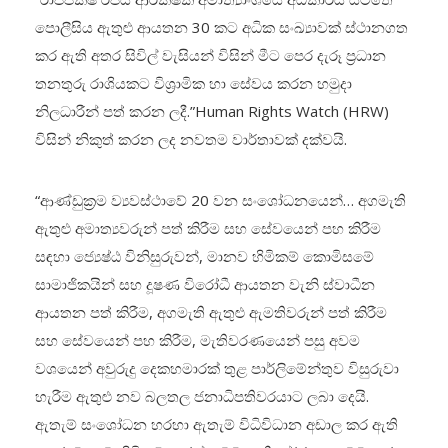
පොලීසිය ඇතුළු ආයතන 30 කට අධික සංඛ්‍යාවක් ස්ථානගත
කර ඇති අතර සිවිල් වැසියන් විසින් මීට පෙර දැරූ ප්‍රධාන
තනතුරු රාශියකට විශ්‍රාමික හා සේවය කරන හමුදා
නිලධාරීන් පත් කරන ලදී.”‍Human Rights Watch (HRW)
විසින් නිකුත් කරන ලද නවතම වාර්තාවක් දක්වයි.
“ආණ්ඩුක්‍රම ව්‍යවස්ථාවේ 20 වන සංශෝධනයෙන්… අගමැති
ඇතුළු අමාත්‍යවරුන් පත් කිරීම සහ සේවයෙන් පහ කිරීම
සඳහා ජ්‍යෙෂ්ඨ විනිසුරුවන්, මානව හිමිකම් කොමිසමේ
සාමාජිකයින් සහ දූෂණ විරෝධී ආයතන වැනි ස්වාධීන
ආයතන පත් කිරීම, අගමැති ඇතුළු ඇමතිවරුන් පත් කිරීම
සහ සේවයෙන් පහ කිරීම, මැතිවරණයෙන් පසු අවම
වශයෙන් අවුරුදු දෙකහමාරක් තුළ පාර්ලිමේන්තුව විසුරුවා
හැරීම ඇතුළු නව බලතල ජනාධිපතිවරයාට ලබා දෙයි.
ඇතැම් සංශෝධන හරහා ඇතැම් විධිවිධාන අඩාල කර ඇති