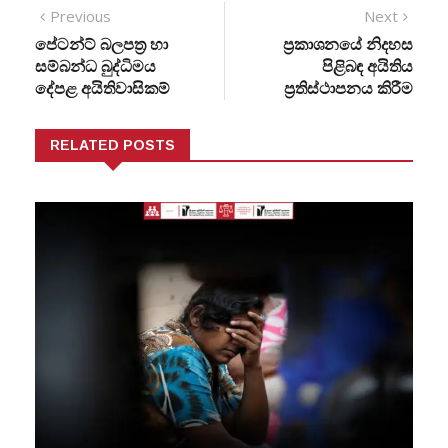
Previous
Next
පේටන්ට් බලපත්‍ර හා
ප්‍රකාශනයේ නිදහස
සම්බන්ධ බුද්ධිමය
පිළිබඳ අයිතිය
දේපළ අයිතිවාසිකම්
ප්‍රතිස්ථාපනය කිරීම
RELATED POSTS