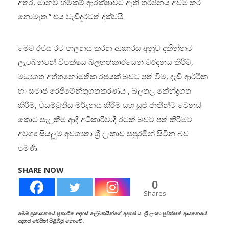
අතර, මානව හිමිකම් ආරක්ෂාවට ඇති තර්ජනය අවම කර
නොමැත.” එය වැඩිදුරටත් දක්වයි.
මෙම රජය රට පාලනය කරන ආකාරය අනුව දකින්නට
ලැබෙන්නේ විපක්ෂය බලහත්කාරයෙන් මර්දනය කිරීම,
මධ්‍යගත අත්තනෝමතික රජයක් බවට පත් වීම, දැඩි ආර්ථික
හා සමාජ රෙජිමේන්තුගතකරණය , බලතල කේන්ද්‍රගත
කිරීම, විසම්මුතිය මර්දනය කිරීම සහ සුළු ජාතීන්ට වෙනස්
කොට සැලකීම ආදී අධිකාරිවාදී රටක් බවට පත් කිරීමට
අවශ්‍ය සියලු‍ම අවශ්‍යතා ශ්‍රී ලංකාව සපුරමින් සිටින බව
පමණි.
SHARE NOW
0
Shares
මෙම ප්‍රකාශනයේ ප්‍රකාශිත අදහස් ලේඛකයින්ගේ අදහස් ය. ශ්‍රී ලංකා පුවත්පත් ආයතනයේ
අදහස් මෙයින් පිළිබිඹු නොවේ.