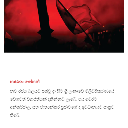
භාවනා මෝහන්
නව රජය බලයට පත්වූ දා සිට ශ්‍රී ලංකාවේ මිලිටරීකරණයේ
වේගවත් ව්‍යාප්තියක් දකින්නට ලැබේ. එය මෙරට
අන්තර්ජාල, සහ ජාත්‍යන්තර ප්‍රජාවගේ ද අවධානයට පාත්‍රව
තිබේ.