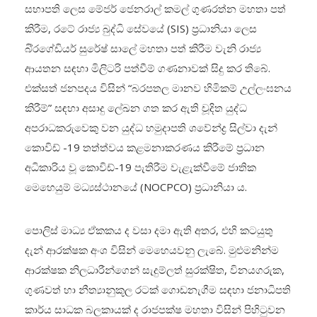
සභාපති ලෙස මේජර් ජෙනරාල් කමල් ගුණරත්න මහතා පත්
කිරීම, රටේ රාජ්‍ය බුද්ධි සේවයේ (SIS) ප්‍රධානියා ලෙස
බි්‍රගේඩියර් සුරේෂ් සාලේ මහතා පත් කිරීම වැනි රාජ්‍ය
ආයතන සඳහා මිලිටරි පත්වීම් ගණනාවක් සිදු කර තිබේ.
එක්සත් ජනපදය විසින් “බරපතල මානව හිමිකම් උල්ලංඝනය
කිරීම්” සඳහා අසාදු ලේඛන ගත කර ඇති චූදිත යුද්ධ
අපරාධකරුවෙකු වන යුද්ධ හමුදාපති ශවේන්ද්‍ර සිල්වා දැන්
කොවිඩ් -19 තත්ත්වය කළමනාකරණය කිරීමේ ප්‍රධාන
අධිකාරිය වූ කොවිඩ්-19 පැතිරීම වැළැක්වීමේ ජාතික
මෙහෙයුම් මධ්‍යස්ථානයේ (NOCPCO) ප්‍රධානියා ය.
පොලිස් මාධ්‍ය ඒකකය ද වසා දමා ඇති අතර, එහි කටයුතු
දැන් ආරක්ෂක අංශ විසින් මෙහෙයවනු ලැබේ. මුළුමනින්ම
ආරක්ෂක නිලධාරීන්ගෙන් සැදුම්ලත් සුරක්ෂිත, විනයගරුක,
ගුණවත් හා නීත්‍යානුකූල රටක් ගොඩනැගීම සඳහා ජනාධිපති
කාර්ය සාධක බලකායක් ද රාජපක්ෂ මහතා විසින් පිහිටුවන