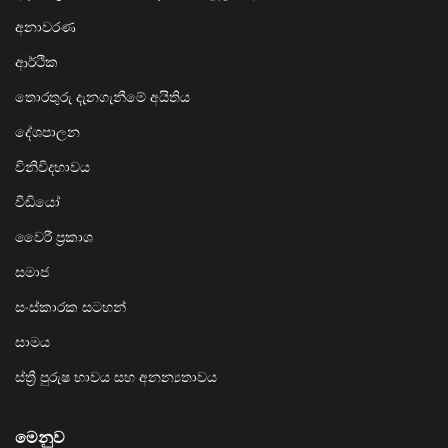
අනාවරණ
ආර්ථික
තොරතුරු දැනගැනීමේ අයිතිය
දේශපාලන
විනිවිදභාවය
වීඩියෝ
වෛරී ප්‍රකාශ
සමාජ
සංස්කාරක සටහන්
සාමය
ස්ත්‍රී පුරුෂ භාවය සහ අනන්‍යතාවය
මෙනුව