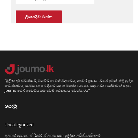
“මූලික අයිතිවාසිකම්, වගවීම හා විනිවිදභාවය, වෛරී ප්‍රකාශ, ව්‍යාජ පුවත්, ස්ත්‍රී පුරුෂ
සමාජභාවය, සාමය හා සංහිඳියාව යනාදී මහජන යහපත සඳහා වන තේමාවන් සඳහා
journo වෙබ් අඩෙවිය තම වෙබ් අවකාශය වෙන්කරයි”
යොමු
Uncategorized
අදහස් ප්‍රකාශ කිරීමේ නිදහස සහ මූලික අයිතිවාසිකම්