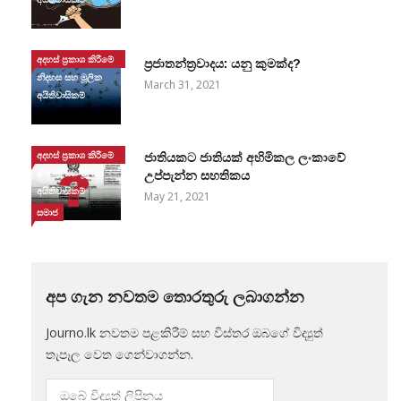
අදහස් ප්‍රකාශ කිරීමේ
ප්‍රජාතන්ත්‍රවාදය: යනු කුමක්ද?
නිදහස සහ මූලික
March 31, 2021
අයිතිවාසිකම්
අදහස් ප්‍රකාශ කිරීමේ
ජාතියකට ජාතියක් අහිමිකල ලංකාවේ
නිදහස සහ මූලික
උප්පැන්න සහතිකය
අයිතිවාසිකම්
May 21, 2021
සමාජ
අප ගැන නවතම තොරතුරු ලබාගන්න
Journo.lk නවතම පළකිරීම් සහ විස්තර ඔබගේ විද්‍යුත්
තැපෑල වෙත ගෙන්වාගන්න.