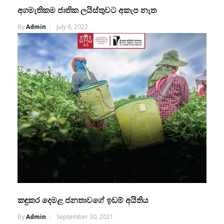
අගමැතිකම ජාතික ලයිස්තුවට අකැප නැත
By
Admin
July 6, 2022
කඳුකර දෙමළ ජනතාවගේ ඉඩම් අයිතිය
By
Admin
September 30, 2021