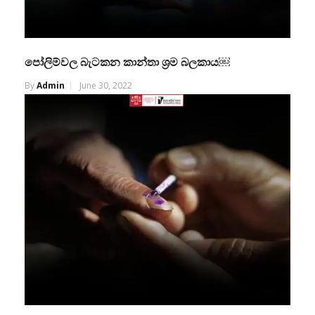
පෝලිම්වල බැටකන කාන්තා ශ්‍රම බලකාය￼
By
Admin
June 30, 2022