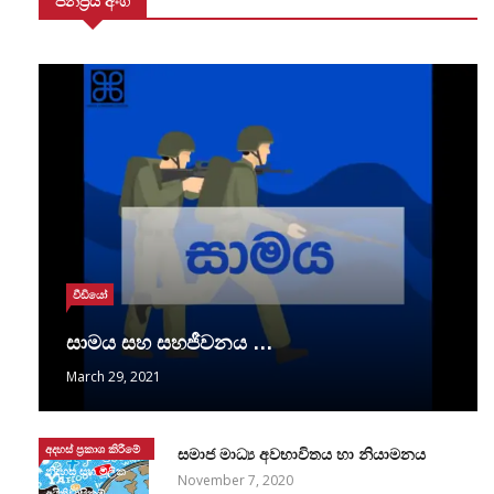
ජනප්‍රිය අංග
වීඩියෝ
සාමය සහ සහජීවනය …
March 29, 2021
අදහස් ප්‍රකාශ කිරීමේ
සමාජ මාධ්‍ය අවභාවිතය හා නියාමනය
නිදහස සහ මූලික
November 7, 2020
අයිතිවාසිකම්