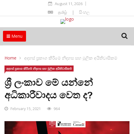
August 11, 2026
தமிழ்
|
සිංහල
Menu
Home
අදහස් ප්‍රකාශ කිරීමේ නිදහස සහ මූලික අයිතිවාසිකම්
අදහස් ප්‍රකාශ කිරීමේ නිදහස සහ මූලික අයිතිවාසිකම්
ශ්‍රී ලංකාව මේ යන්නේ
අධිකාරීවාදය වෙත ද?
February 15, 2021
964