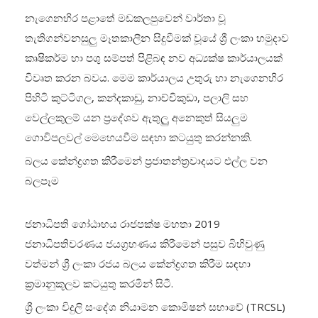
නැගෙනහිර පළාතේ මඩකලපුවෙන් වාර්තා වූ
තැතිගන්වනසුලු මෑතකාලීන සිදුවීමක් වූයේ ශ්‍රී ලංකා හමුදාව
කෘෂිකර්ම හා පශු සම්පත් පිළිබඳ නව අධ්‍යක්ෂ කාර්යාලයක්
විවෘත කරන බවය. මෙම කාර්යාලය උතුරු හා නැගෙනහිර
පිහිටි කුට්ටිගල, කන්දකාඩු, නාච්චිකුඩා, පලාලි සහ
වෙල්ලකුලම් යන ප්‍රදේශව ඇතුලුු අනෙකුත් සියලු‍ම
ගොවිපලවල් මෙහෙයවීම සඳහා කටයුතු කරන්නකි.
බලය කේන්ද්‍රගත කිරීමෙන් ප්‍රජාතන්ත්‍රවාදයට එල්ල වන
බලපෑම
ජනාධිපති ගෝඨාභය රාජපක්ෂ මහතා 2019
ජනාධිපතිවරණය ජයග්‍රහණය කිරීමෙන් පසුව බිහිවුණු
වත්මන් ශ්‍රී ලංකා රජය බලය කේන්ද්‍රගත කිරීම සඳහා
ක්‍රමානුකූලව කටයුතු කරමින් සිටී.
ශ්‍රී ලංකා විදුලි සංදේශ නියාමන කොමිෂන් සභාවේ (TRCSL)