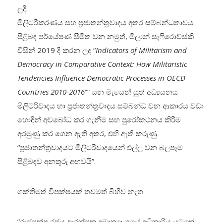
ලදී.
මිලිටරීකරණය සහ ප්‍රජාතන්ත්‍රවාදය අතර සම්බන්ධතාවය
පිළිබඳ පර්යේෂණ සීමිත වන නමුත්, මිලාන් සැෆිරොව්ස්කි
විසින් 2019 දී කරන ලද “
Indicators of Militarism and
Democracy in Comparative Context: How Militaristic
Tendencies Influence Democratic Processes in OECD
Countries 2010-2016
”” යන මැයෙන් යුත් අධ්‍යයනය
මිලිටරිවාදය හා ප්‍රජාතන්ත්‍රවාදය සම්බන්ධ වන ආකාරය වඩා
හොඳින් අවබෝධ කර ගැනීම සහ පුරෝකථනය කිරීම
අරමුණු කර ගෙන ඇති අතර, එහි ඇති කරුණු
“ප්‍රජාතන්ත්‍රවාදයට මිලිටරිවාදයෙන් එල්ල වන බලපෑම
පිළිබඳව අනතුරු අඟවයි”.
ශක්තිමත් විපක්ෂයක් තවමත් බිහිව නැත
”‍රාජපක්ෂ රජය ආරක්ෂක අමාත්‍යාංශයේ අධිකාරිය යටතේ