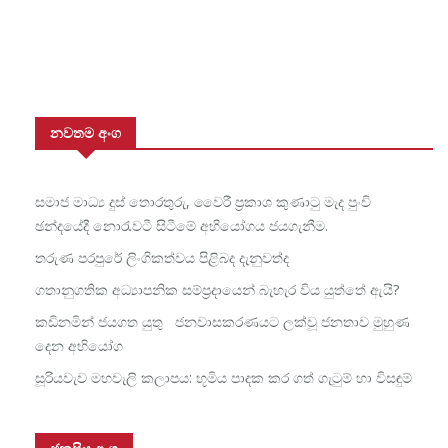
නවතම අංග
සමාජ මාධ්‍ය දුස් තොරතුරු, වෛරී ප්‍රකාශ කුණාටු මැද පුංචි
ඡන්දයේදී නොරැවටී සිටීමේ අභියෝගය ජයගැනීම.
තරුණ පරපුරේ ලිංගිකත්වය පිළිබද දැනුවත්ද
ගතානුගතික අධ්‍යාපනික සම්ප්‍රදායෙන් බැහැර විය යුත්තේ ඇයි?
කඩිනමින් ජයගත යුතු ජනවාසකරණයට ලක්වූ ජනතාව මුහුණ
දෙන අභියෝග
සූරියවැව මහවැලි කලාපය: භූමිය පාදක කර ගත් ගැටුම් හා විසඳුම්