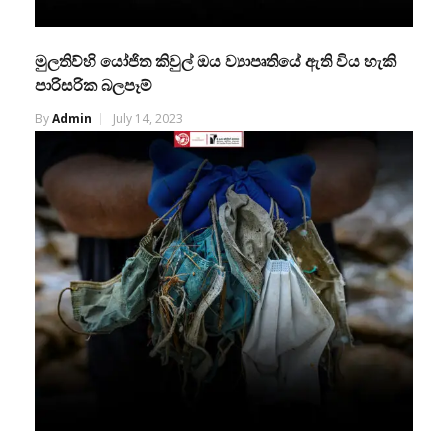
මුලතිව්හි යෝජිත කිවුල් ඔය ව්‍යාපෘතියේ ඇති විය හැකි
පාරිසරික බලපෑම්
By
Admin
July 14, 2023