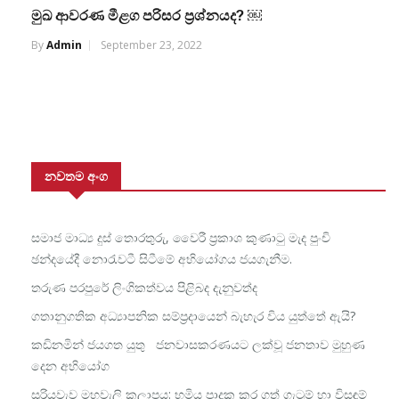
මුඛ ආවරණ මීළග පරිසර ප්‍රශ්නයද? ￼
By
Admin
September 23, 2022
නවතම අංග
සමාජ මාධ්‍ය දුස් තොරතුරු, වෛරී ප්‍රකාශ කුණාටු මැද පුංචි
ඡන්දයේදී නොරැවටී සිටීමේ අභියෝගය ජයගැනීම.
තරුණ පරපුරේ ලිංගිකත්වය පිළිබද දැනුවත්ද
ගතානුගතික අධ්‍යාපනික සම්ප්‍රදායෙන් බැහැර විය යුත්තේ ඇයි?
කඩිනමින් ජයගත යුතු ජනවාසකරණයට ලක්වූ ජනතාව මුහුණ
දෙන අභියෝග
සූරියවැව මහවැලි කලාපය: භූමිය පාදක කර ගත් ගැටුම් හා විසඳුම්