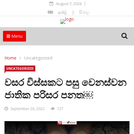
August 7, 2026
தமிழ்
|
සිංහල
Menu
Home
Uncategorized
UNCATEGORIZED
වසර විස්සකට පසු වෙනස්වන
ජාතික පරිසර පනත￼
September 26, 2022
727