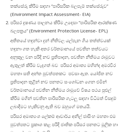
තක්සේරු කිරීම සඳහා “පාරිසරික බලපෑම් තක්සේරුව”
(Environment Impact Assessment- EIA)
පරිසර දූෂණය පාලනය කිරීම උදෙසා “පාරිසරික ආරක්ෂණ
බලපත්‍රය” (Environment Protection License- EPL)
අතීතයේ හඳුන්වා දුන් නීතිවල යල්පැන ගිය තත්ත්වයක්
හඳුනා ගත හැකි අතර වර්තමානයේ පවතින තත්වයට
අනුකූල වන පරිදි නව ප්‍රතිපාදන, පවතින නීතිමය රාමුවට
ඇතුලත් කිරීම වැදගත් බව පරිසර අමාත්‍ය මහින්ද අමරවීර
මහතා සති අන්ත පුවත්පතකට පවසා ඇත. යෝජිත නව
ප්‍රතිපාදන තුළින් නව පනතට සංශෝධන ගෙන එමින්
වර්තමානයේ පවතින නීතිමය රාමුවේ විෂය පථය පුළුල්
කිරීම මගින් පවතින පාරිසරික ගැටලු සඳහා විධිමත් විසඳුම්
ලබාදීමට හැකිවනු ඇති බව ඔහුගේ මතයයි.
පරිසර අමාත්‍යංශ ලේකම් ආචාර්ය අනිල් ජාසිංහ මහතා එම
පුවත්පතට ප්‍රකාශ කළ පරිදි ජාතික පරිසර පනතට මූලික හා