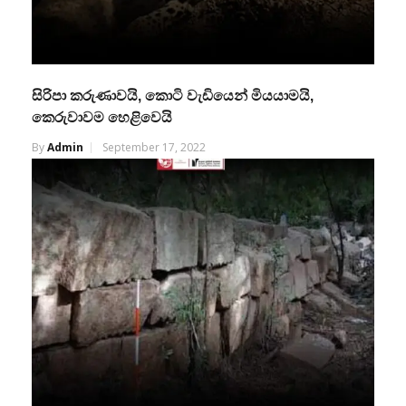
සිරිපා කරුණාවයි, කොටි වැඩියෙන් මියයාමයි,
කෙරුවාවම හෙළිවෙයි
By
Admin
September 17, 2022