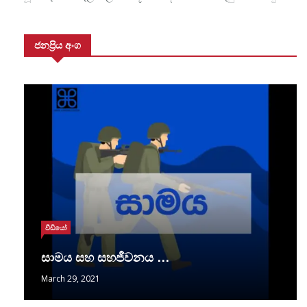
ජනප්‍රිය අංග
වීඩියෝ
සාමය සහ සහජීවනය …
March 29, 2021