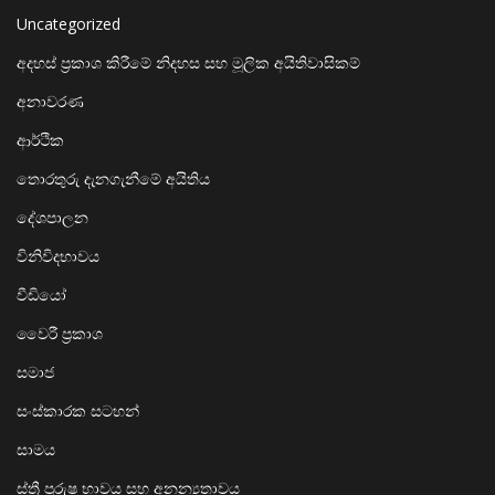
Uncategorized
අදහස් ප්‍රකාශ කිරීමේ නිදහස සහ මූලික අයිතිවාසිකම්
අනාවරණ
ආර්ථික
තොරතුරු දැනගැනීමේ අයිතිය
දේශපාලන
විනිවිදභාවය
වීඩියෝ
වෛරී ප්‍රකාශ
සමාජ
සංස්කාරක සටහන්
සාමය
ස්ත්‍රී පුරුෂ භාවය සහ අනන්‍යතාවය