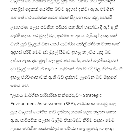
වැදගත් වෙනස්කම් සිදුකළ යුතු බව, එනම් නව ප්‍රතිපාදන
හතළිස් දෙකක් යෝජිත බවට අදහස් දක්වා ඇත. එමගින්
පනතේ හරයාත්මක වෙනස්කම් සිදුවන බව ඔහු පවසයි.
උදාහරණ ලෙස පවතින පරිසර පනතින් හඳුන්වා දී ඇදී ඇති
වැරදි සදහා දඩ මුදල් වල ආරම්භක අගය රුපියල් දහදාහක්
වැනි සුළු මුදලක් වන අතර ආචාර්ය අනිල් ජාසිංහ මහතාගේ
අදහස් පරිදි මෙම දඩ මුදල් සීමාව ඉහළ නැංවිය යුතු බව
දක්වා ඇත. දඩ මුදල් වල සුළු බව හේතුවෙන් වැරදිකරුවන්
දඩ මුදල් ගෙවමින් නැවත නැවතත් එම වැරදි වල නිරත වීමේ
ඉහළ ප්රවණතාවක් ඇති බව දක්නට ලැබෙන බව ඔහුගේ
මතය වේ.
“උපාය මාර්ගික පාරිසරික තක්සේරුව”- Strategic
Environment Assessment (SEA), අවධානය යොමු කළ
යුතු වැදගත් යෝජිත නව ප්‍රතිපාදනයක් ලෙස හදුනා ගෙන
ඇත. පාරිසරික සලකා බැලීම් ඒකාබද්ධ කිරීම සදහා මෙම
උපාය මාර්ගික තක්සේරුව සංවර්ධන සැලසුම්වලට අදාල