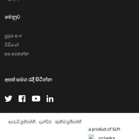
මෙනුව
ප්‍රමුඛ අංග
වීඩියෝ
අප අමතන්න
අපත් සමග රැදී සිටින්න
අඩෙවි ප්‍රතිපත්ති
දැන්වීම්
කුකීස් ප්‍රතිපත්ති
a product of SLPI