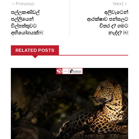
Previous
Next
පල්ලකණ්ඩල්
අලිවැටෙන්
පල්ලියෙන්
ආරක්ෂාව පන්සලට
විල්පත්තුවට
විතර ද? ගමට
අභියෝගයක්￼
නැද්ද? ￼
RELATED POSTS