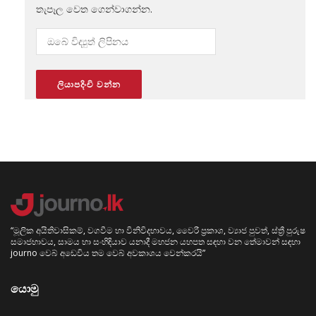
තැපෑල වෙත ගෙන්වාගන්න.
“මූලික අයිතිවාසිකම්, වගවීම හා විනිවිදභාවය, වෛරී ප්‍රකාශ, ව්‍යාජ පුවත්, ස්ත්‍රී පුරුෂ
සමාජභාවය, සාමය හා සංහිඳියාව යනාදී මහජන යහපත සඳහා වන තේමාවන් සඳහා
journo වෙබ් අඩෙවිය තම වෙබ් අවකාශය වෙන්කරයි”
යොමු