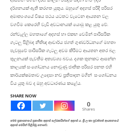
දර්ශනයක් ඇති කරගත යුතුය. ඔහුගේ අදහස් පරිදි පරිසර
අමාත්‍යංශයේ විෂය පථය යටතට වැටෙන ආයතන වල
වගවීම කෙරෙහි වැඩි අවධානයක් යොමු කළ යුතු වේ.
රන්වැල්ල මහතාගේ අදහස් හා එකඟ වෙමින් පාරිසරික
ගැටලු පිළිබඳ නීතිඥ ආචාර්ය ජගත් ගුණවර්ධනගේ මහතා
පැවසුවේ පාරිසරික ගැටලු අවම කිරීමට ආයතන අතර බල
තුලනයක් පැවතීම අත්‍යවශ්‍ය බවය. දශක තුනකට ආසන්න
කාලයක් සංශෝධනය නොවුණු ජාතික පරිසර පනත එහි
කාර්යක්ෂමතාව උදෙසා නව ප්‍රතිපාදන මගින් සංශෝධනය
විය යුතු බව ද ඔහු අවධාරණය කළේය.
SHARE NOW
0
Shares
මෙම ප්‍රකාශනයේ ප්‍රකාශිත අදහස් ලේඛකයින්ගේ අදහස් ය. ශ්‍රී ලංකා පුවත්පත් ආයතනයේ
අදහස් මෙයින් පිළිබිඹු නොවේ.