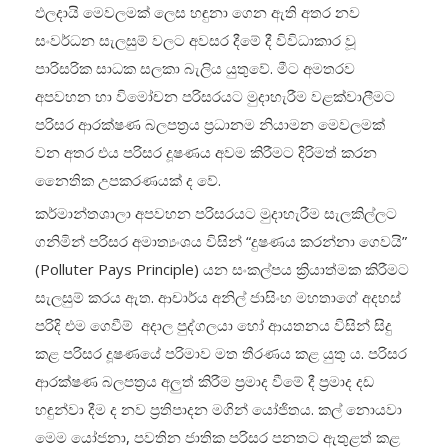
ඵලදායි මෙවලමක් ලෙස හඳුනා ගෙන ඇති අතර නව
සංවර්ධන සැලසුම් වලට අවසර දීමේ දී විවිධාකාර වූ
පාරිසරික සාධක සලකා බැලිය යුතුවේ. මීට අමතරව
අපවහන හා විමෝචන පරිසරයට මුදාහැරීම වළක්වාලීමට
පරිසර ආරක්ෂණ බලපත්‍රය ප්‍රධානම නියාමන මෙවලමක්
වන අතර එය පරිසර දූෂණය අවම කිරීමට දිරිමත් කරන
නෛතික උපකරණයක් ද වේ.
කර්මාන්තශාලා අපවහන පරිසරයට මුදාහැරීම සැලකිල්ලට
ගනිමින් පරිසර අමාත්‍යංශය විසින් “දුෂණය කරන්නා ගෙවයි”
(Polluter Pays Principle) යන සංකල්පය ක්‍රියාත්මක කිරීමට
සැලසුම් කරය ඇත. ආචාර්ය අනිල් ජාසිංහ මහතාගේ අදහස්
පරිදි එම ගෙවීම් අදාල පුද්ගලයා හෝ ආයතනය විසින් සිදු
කළ පරිසර දූෂණයේ පරිමාව මත තීරණය කළ යුතු ය. පරිසර
ආරක්ෂණ බලපත්‍රය අලුත් කිරීම ප්‍රමාද වීමේ දී ප්‍රමාද දඩ
හඳුන්වා දීම ද නව ප්‍රතිපාදන මගින් යෝජිතය. කල් නොයවා
මෙම යෝජනා, පවතින ජාතික පරිසර පනතට ඇතුළත් කළ