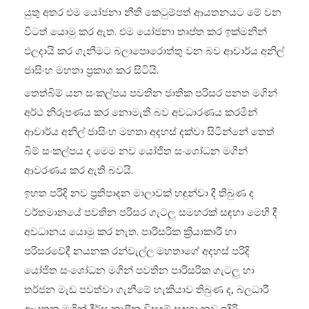
යුතු අතර එම යෝජනා නීති කෙටුම්පත් ආයතනයට මේ වන
විටත් යොමු කර ඇත. එම යෝජනා තෘප්ත කර ඉක්මනින්
ඵලදායි කර ගැනීමට බලාපොරොත්තු වන බව ආචාර්ය අනිල්
ජාසිංහ මහතා ප්‍රකාශ කර සිටියි.
තෙත්බිම් යන සංකල්පය පවතින ජාතික පරිසර පනත මගින්
අර්ථ නිරූපණය කර නොමැති බව අවධාරණය කරමින්
ආචාර්ය අනිල් ජාසිංහ මහතා අදහස් දක්වා සිටින්නේ තෙත්
බිම් සංකල්පය ද මෙම නව යෝජිත සංශෝධන මගින්
ආවරණය කර ඇති බවයි.
ඉහත පරිදි නව ප්‍රතිපාදන මාලාවක් හඳුන්වා දී තිබුණ ද
වර්තමානයේ පවතින පරිසර ගැටලු සමහරක් සඳහා මෙහි දී
අවධානය යොමු කර නැත. පාරිසරික ක්‍රියාකාරී හා
පරිසරවේදී නයනක රන්වැල්ල මහතාගේ අදහස් පරිදි
යෝජිත සංශෝධන මගින් පවතින පාරිසරික ගැටලු හා
තර්ජන මැඩ පවත්වා ගැනීමේ හැකියාව තිබුණ ද, බලධාරී
ආයතන මගින් දීර්ඝ කාලීන විසඳුම් සඳහා නව ඉදිරි