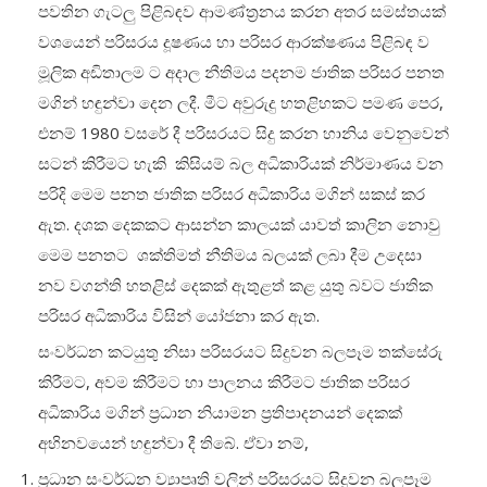
පවතින ගැටලු පිළිබඳව ආමණ්ත්‍රනය කරන අතර සමස්තයක්
වශයෙන් පරිසරය දූෂණය හා පරිසර ආරක්ෂණය පිළිබඳ ව
මූලික අඩිතාලම ට අදාල නීතිමය පදනම ජාතික පරිසර පනත
මගින් හඳුන්වා දෙන ලදී. මීට අවුරුදු හතළිහකට පමණ පෙර,
එනම් 1980 වසරේ දී පරිසරයට සිදු කරන හානිය වෙනුවෙන්
සටන් කිරීමට හැකි කිසියම් බල අධිකාරියක් නිර්මාණය වන
පරිදි මෙම පනත ජාතික පරිසර අධිකාරිය මගින් සකස් කර
ඇත. දශක දෙකකට ආසන්න කාලයක් යාවත් කාලින නොවු
මෙම පනතට ශක්තිමත් නීතිමය බලයක් ලබා දීම උදෙසා
නව වගන්ති හතළිස් දෙකක් ඇතුළත් කළ යුතු බවට ජාතික
පරිසර අධිකාරිය විසින් යෝජනා කර ඇත.
සංවර්ධන කටයුතු නිසා පරිසරයට සිදුවන බලපෑම තක්සේරු
කිරීමට, අවම කිරීමට හා පාලනය කිරීමට ජාතික පරිසර
අධිකාරිය මගින් ප්‍රධාන නියාමන ප්‍රතිපාදනයන් දෙකක්
අභිනවයෙන් හඳුන්වා දී තිබේ. ඒවා නම්,
ප්‍රධාන සංවර්ධන ව්‍යාපෘති වලින් පරිසරයට සිදුවන බලපෑම