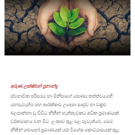
අරුණ ලක්ෂ්මන් ප්‍රනාන්දු
ස්වභාවික ප‍රිසරය හා මිනිසාගේ සෞඛ්‍ය තත්ත්වයෙහි
යහපැවැත්ම සහ ආරක්ෂාව උදෙසා සෘජුව හා වක්‍රව
බලපාන්නා වූ විවිධ නීතීන් හැත්තෑවකට අධික ප්‍රමාණයක්
වර්තමානය වන විට ලංකාව තුළ බල පැවැත්වේ. මෙම
නීතීන් බොහෝ ප්‍රමාණයක් යම් විශේෂ කොට්ඨාසයක් තුළ