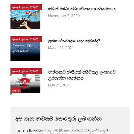
අදහස් ප්‍රකාශ කිරීමේ
සමාජ මාධ්‍ය අවභාවිතය හා නියාමනය
නිදහස සහ මූලික
November 7, 2020
අයිතිවාසිකම්
අදහස් ප්‍රකාශ කිරීමේ
ප්‍රජාතන්ත්‍රවාදය: යනු කුමක්ද?
නිදහස සහ මූලික
March 31, 2021
අයිතිවාසිකම්
අදහස් ප්‍රකාශ කිරීමේ
ජාතියකට ජාතියක් අහිමිකල ලංකාවේ
නිදහස සහ මූලික
උප්පැන්න සහතිකය
අයිතිවාසිකම්
May 21, 2021
සමාජ
අප ගැන නවතම තොරතුරු ලබාගන්න
Journo.lk නවතම පළකිරීම් සහ විස්තර ඔබගේ විද්‍යුත්