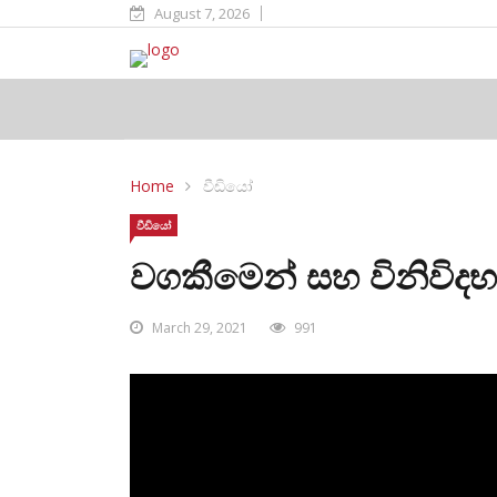
August 7, 2026
Home
වීඩියෝ
වීඩියෝ
වගකීමෙන් සහ විනිවිදභා
March 29, 2021
991