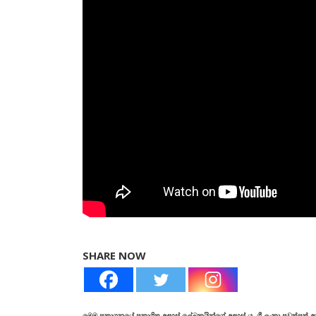
SHARE NOW
මෙම ප්‍රකාශනයේ ප්‍රකාශිත අදහස් ලේඛකයින්ගේ අදහස් ය. ශ්‍රී ලංකා පුවත්පත