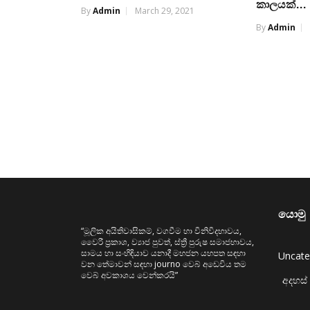
කාලයක්…
By
Admin
March 29, 2021
By
Admin
යොමු
“මූලික අයිතිවාසිකම්, වගවීම හා විනිවිදභාවය,
වෛරී ප්‍රකාශ, ව්‍යාජ පුවත්, ස්ත්‍රී පුරුෂ සමාජභාවය,
සාමය හා සංහිඳියාව යනාදී මහජන යහපත සඳහා
Uncate
වන තේමාවන් සඳහා journo වෙබ් අඩෙවිය තම
වෙබ් අවකාශය වෙන්කරයි”
අදහස් 