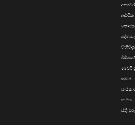
අනාව
ආර්ථික
තොරතුර
දේශප
විනිවි
වීඩියෝ
වෛරී ප්
සමාජ
සංස්ක
සාමය
ස්ත්‍රී