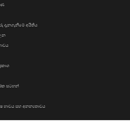
රණ
ු දැනගැනීමේ අයිතිය
ාලන
දභාවය
‍රකාශ
ාරක සටහන්
 පුරුෂ භාවය සහ අනන්‍යතාවය