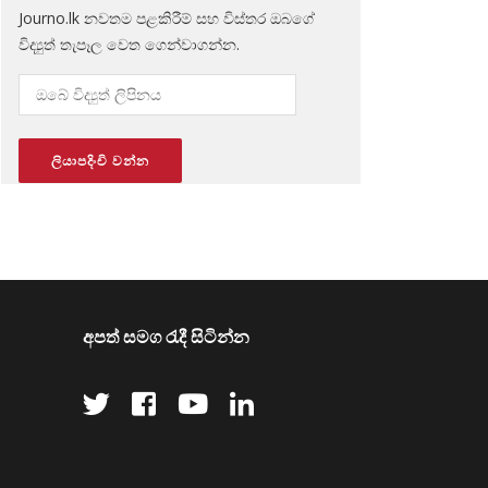
Journo.lk නවතම පළකිරීම් සහ විස්තර ඔබගේ
විද්‍යුත් තැපෑල වෙත ගෙන්වාගන්න.
අපත් සමග රැදී සිටින්න