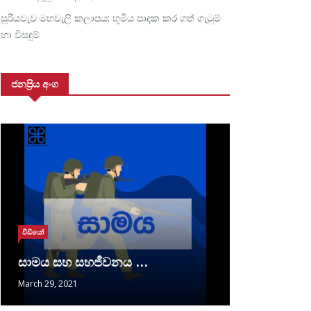
සූරියවැව මහවැලි කලාපය: භූමිය පාදක කර ගත් ගැටුම්
හා විසඳුම්
ජනප්‍රිය අංග
වීඩියෝ
සාමය සහ සහජීවනය …
March 29, 2021