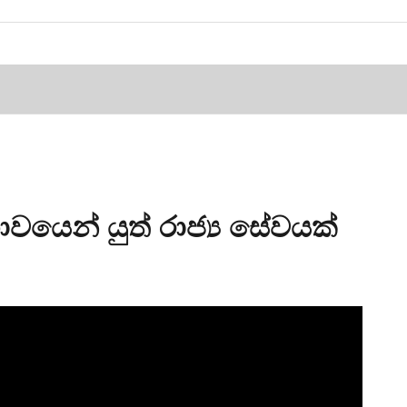
වයෙන් යුත් රාජ්‍ය සේවයක්