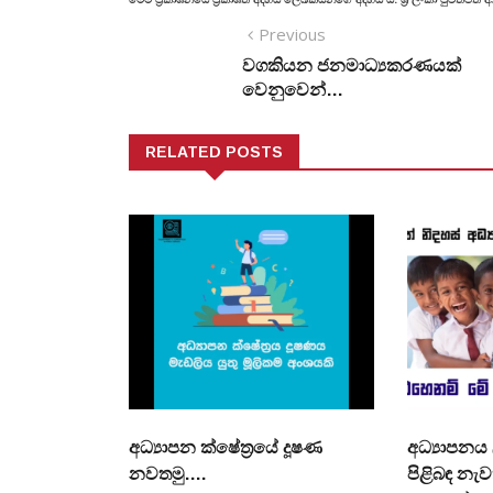
Previous
වගකියන ජනමාධ්‍යකරණයක්
වෙනුවෙන්…
RELATED POSTS
අධ්‍යාපන ක්ෂේත්‍රයේ දූෂණ
අධ්‍යාපනය
නවතමු.…
පිළිබඳ නැව