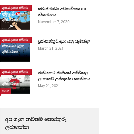
අදහස් ප්‍රකාශ කිරීමේ
සමාජ මාධ්‍ය අවභාවිතය හා
නිදහස සහ මූලික
නියාමනය
අයිතිවාසිකම්
November 7, 2020
අදහස් ප්‍රකාශ කිරීමේ
ප්‍රජාතන්ත්‍රවාදය: යනු කුමක්ද?
නිදහස සහ මූලික
March 31, 2021
අයිතිවාසිකම්
අදහස් ප්‍රකාශ කිරීමේ
ජාතියකට ජාතියක් අහිමිකල
නිදහස සහ මූලික
ලංකාවේ උප්පැන්න සහතිකය
අයිතිවාසිකම්
May 21, 2021
සමාජ
අප ගැන නවතම තොරතුරු
ලබාගන්න