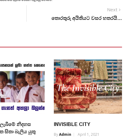
Next
තොරතුරු අයිතියට වසර හතරයි…
 ලැබීමේ නිදහස
INVISIBLE CITY
ත සිතා බැලිය යුතු
By
Admin
April 1, 2021