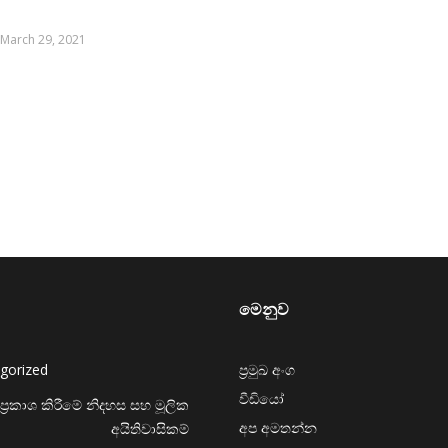
March 29, 2021
මෙනුව
gorized
ප්‍රමුඛ අංග
වීඩියෝ
ප්‍රකාශ කිරීමේ නිදහස සහ මූලික
අප අමතන්න
අයිතිවාසිකම්