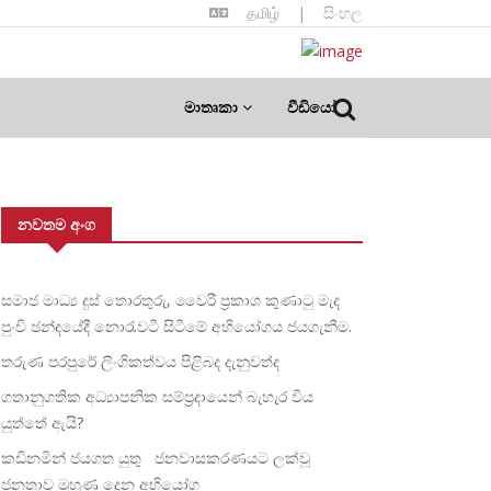
தமிழ்
|
සිංහල
මාතෘකා
වීඩියෝ
නවතම අංග
සමාජ මාධ්‍ය දුස් තොරතුරු, වෛරී ප්‍රකාශ කුණාටු මැද
පුංචි ඡන්දයේදී නොරැවටී සිටීමේ අභියෝගය ජයගැනීම.
තරුණ පරපුරේ ලිංගිකත්වය පිළිබද දැනුවත්ද
ගතානුගතික අධ්‍යාපනික සම්ප්‍රදායෙන් බැහැර විය
යුත්තේ ඇයි?
කඩිනමින් ජයගත යුතු ජනවාසකරණයට ලක්වූ
ජනතාව මුහුණ දෙන අභියෝග