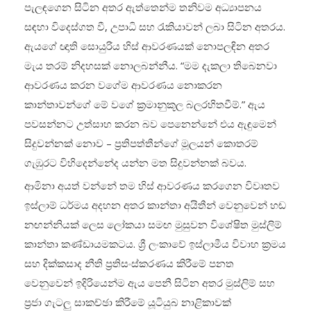
පැලඳගෙන සිටින අතර ඇත්තෙන්ම තනිවම අධ්‍යාපනය
සඳහා විදෙස්ගත වී, උපාධි සහ රැකියාවන් ලබා සිටින අතරය.
ඇයගේ ඥාති සොයුරිය හිස් ආවරණයක් නොපලඳින අතර
මැය තරම් නිදහසක් නොලබන්නීය. “මම දැකලා තිබෙනවා
ආවරණය කරන වගේම ආවරණය නොකරන
කාන්තාවන්ගේ මේ වගේ ක්‍රමානුකූල බලරහිතවීම්.” ඇය
පවසන්නට උත්සාහ කරන බව පෙනෙන්නේ එය ඇඳුමෙන්
සිදුවන්නක් නොව – ප්‍රතිපත්තීන්ගේ මූලයන් කොතරම්
ගැඹුරට විහිදෙන්නේද යන්න මත සිදුවන්නක් බවය.
ආමිනා අයත් වන්නේ තම හිස් ආවරණය කරගෙන විවෘතව
ඉස්ලාම් ධර්මය අදහන අතර කාන්තා අයිතීන් වෙනුවෙන් හඬ
නඟන්නියක් ලෙස ලෝකයා සමඟ මුසුවන විශේෂිත මුස්ලිම්
කාන්තා කණ්ඩායමකටය. ශ්‍රී ලංකාවේ ඉස්ලාමීය විවාහ ක්‍රමය
සහ දික්කසාද නීති ප්‍රතිසංස්කරණය කිරීමේ පනත
වෙනුවෙන් ඉදිරියෙන්ම ඇය පෙනී සිටින අතර මුස්ලිම් සහ
ප්‍රජා ගැටලු සාකච්ඡා කිරීමේ යූටියුබ නාළිකාවක්