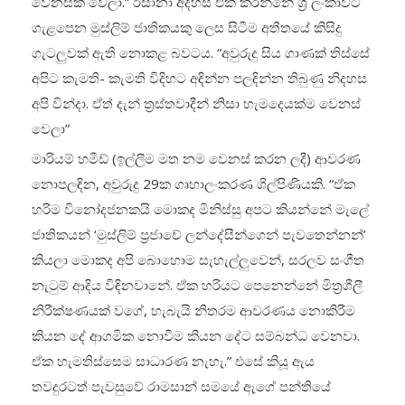
වෙනසක් වෙලා.” රිසානා අදහස් එක් කරන්නේ ශ්‍රී ලංකාවට
ගැළපෙන මුස්ලිම් ජාතිකයකු ලෙස සිටීම අතීතයේ කිසිදු
ගැටලුවක් ඇති නොකළ බවටය. “අවුරුදු සිය ගාණක් තිස්සේ
අපිට කැමති- කැමති විදිහට අඳින්න පලඳින්න තිබුණු නිදහස
අපි වින්දා. ඒත් දැන් ත්‍රස්තවාදීන් නිසා හැමදෙයක්ම වෙනස්
වෙලා”
මාරියම් හමීඩ් (ඉල්ලීම මත නම වෙනස් කරන ලදී) ආවරණ
නොපලඳින, අවුරුදු 29ක ගෘහාලංකරණ ශිල්පිණියකි. “ඒක
හරිම විනෝදජනකයි මොකද මිනිස්සු අපට කියන්නේ මැලේ
ජාතිකයන් ‘මුස්ලිම් ප්‍රජාවේ ලන්දේසීන්ගෙන් පැවතෙන්නන්’
කියලා මොකද අපි බොහොම සැහැල්ලුවෙන්, සරලව සංගීත
නැටුම් ආදිය විඳිනවානේ. ඒක හරියට පෙනෙන්නේ මිත්‍රශීලී
නිරීක්ෂණයක් වගේ, හැබැයි නිතරම ආවරණය නොකිරීම
කියන දේ ආගමික නොවීම කියන දේට සම්බන්ධ වෙනවා.
ඒක හැමතිස්සෙම සාධාරණ නැහැ.” එසේ කියූ ඇය
තවදුරටත් පැවසුවේ රාමසාන් සමයේ ඇගේ පන්තියේ