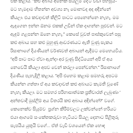
එක් කළාය. “කළු අබාය අනෙක් සියලුම දේට වඩා පහසුයි-
මට හැමදාම හිතන්න අවශ්‍ය නෑ මොනවද අද අඳින්නේ
කියලා. එය කවදාවත් කිලිටි පාටට පෙනෙන්නෙ නැහැ. මම
ඇඳගෙන ඉන්න ඕනම එකක් උඩින් ඒක දාගන්න පුළුවන්. මට
ඇඳුම් ගළපන්න ඕනෙ නැහැ.” කෙසේ වුවත් පාස්කුවෙන් පසු
කළු අබාය සහ කළු මුහුණු ආවරණයට ඇති වුණු සැකය
රිසානාගේ දියණියන් වර්ණවත් අබායන් ඇඳීමට මෙහෙයවීය.
“අපි පාට පාට ඒවා ඇන්දා අර වුණු සිද්ධියෙන් අපි ඒ අය
නෙවෙයි කියලා අපව වෙන් කරලා පෙන්වන්න.” රිසානාගේ
දියණිය පැහැදිලි කළාය. “අපි එහෙම කළාම සමහරු අපටම
කියන්න ගත්තා ඒ අය කවදාවත් කළු අබායට කැමති වුණේ
නැහැ කියලා. මට සමහර පරිහාසාත්මක ප්‍රතිචාරත් ලැබුණා ‘
අන්තවාදී මුස්ලිම් අය විතරයි කළු අබාය අඳින්නේ?’ වගේ.
කෙනෙක්ව සියුම්ව ප්‍රශ්න කිරීම්වලට ලක්වන්නේ හරියට
එයා ආගමේ සංකේතකරුවා හැටියට සියලු දෙනාට පිළිතුරු
සැපයිය යුතුයි වගේ… ඒත් වැඩි වශයෙන් ඒක හොඳ