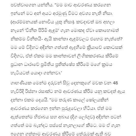
පවත්වාගෙන යන්නීය. “මම මාව ආවරණය කරගෙන
ඉන්නේ මට අන් අයට අරමුණු වීමට අවශ්‍ය නැති නිසා.
(ආරම්මනයක් නොවිය යුතු නිසා). කවදාවත් ඔබ අහලා
නෑනේ ‘විනීත පිරිමි ඇඳුම්’ ගැන මොකද ඒවා කොහොමත්
නිකම්ම විනීතයි- ඇයි කාන්තා ඇඳුම්වලට එහෙම නැත්තේ?
මම මේ විදිහට අඳින්න ගත්තේ ඇදහීමේ ක්‍රියාවේ කොටසක්
විදිහට, ඒත් ඒකම මම කාන්තාවන් ලිංගිකකරණය කිරීමේ
ප්‍රධාන ධාරාවේ ප්‍රමිතිය ප්‍රතික්ෂේප කිරීමේ මගේ ක්‍රමය
හැටියටත් යොදා ගන්නවා.’
ගෘහණියක මෙන්ම දරුවන් සිවු දෙනකුගේ මවක වන 48
හැවිරිදි රිස්නා රසාක්ට නම් ආවරණය කිරීම යනු කවදත් ඇය
දන්නා එකම දෙයයි. “මම තරුණ කාලේ ෂෝලයකින්
ආවරණය කරගෙන ඉන්න පුරුදුවෙලා හිටියා. ඒත් මම
ඇත්තෙන්ම හිජාබය සහ අබාය (දිග ලෝගුව) අඳින්න පටන්
ගත්තේ මම බැන්දට පස්සේ නෑනලාගේ කීමට. මම ඒ ගැන
ඉගෙන ගත්තාම ආවරණය කිරීමේ තේරුමක් ඇති බව