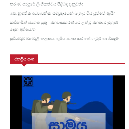
තරුණ පරපුරේ ලිංගිකත්වය පිළිබද දැනුවත්ද
ගතානුගතික අධ්‍යාපනික සම්ප්‍රදායෙන් බැහැර විය යුත්තේ ඇයි?
කඩිනමින් ජයගත යුතු ජනවාසකරණයට ලක්වූ ජනතාව මුහුණ
දෙන අභියෝග
සූරියවැව මහවැලි කලාපය: භූමිය පාදක කර ගත් ගැටුම් හා විසඳුම්
ජනප්‍රිය අංග