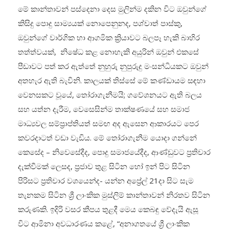
මේ කාන්තාවන් පස්දෙනා දෙස මුලින්ම දකින විට ඔවුන්ගේ
කිසිදු පොදු සාම්‍යයක් නොපෙනුනද, පශ්චාත් පාස්කු,
ඔවුන්ගේ වාර්ගික හා ආගමික ක්‍රියාවට බලපෑ හැකි බාහිර
තත්ත්වයක්, නිෂේධ කළ නොහැකි අයුරින් ඔවුන් එකසේ
පීඩාවට පත් කර ඇත්තේ නුහුරු නුපුරුදු මංසන්ධියකට ඔවුන්
අතහැර ඇති බැවිනි. කාලයක් තිස්සේ මේ කණ්ඩායම සඳහා
වෙනසකට වූයේ, තෝරාගැනීමයි; ගවේශනයට ඇති බලය
සහ යත්න දැරීම, වෙසෙසින්ම තාක්ෂණයේ සහ සමාජ
මාධ්‍යවල සම්ප්‍රාප්තියත් සමඟ අද ඇසෙන ආකාරයට පෙර
කවරදාටත් වඩා වැඩිය. මේ තෝරාගැනීම යොදා ගන්නේ
කෙසේද – නිවෙසේදීද, පොදු සමාජයේදීද, ආණ්ඩුවට ප්‍රතිචාර
දැක්වීමක් ලෙසද, ප්‍රජාව තුළ සිටින හෝ ඉන් පිට සිටින
පිරිසට ප්‍රතිචාර වශයෙන්ද- යන්න අප්‍රේල් 21දා සිට සැම
තැනකම සිටින ශ්‍රී ලාංකික මුස්ලිම් කාන්තාවන් නිරතව සිටින
කරුණකි. ඉදිරි වසර කීපය තුළදී මෙය කෙබඳු වේදැයි ඇසූ
විට ආමිනා අවධාරණය කළේ, “අනාගතයේ ශ්‍රී ලාංකික