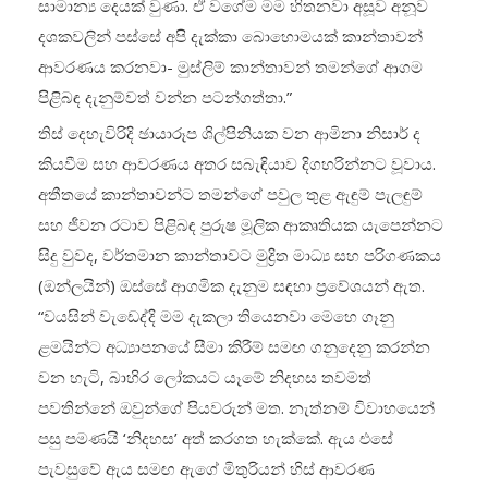
සාමාන්‍ය දෙයක් වුණා. ඒ වගේම මම හිතනවා අසූව අනූව
දශකවලින් පස්සේ අපි දැක්කා බොහොමයක් කාන්තාවන්
ආවරණය කරනවා- මුස්ලිම් කාන්තාවන් තමන්ගේ ආගම
පිළිබඳ දැනුම්වත්‌ වන්න පටන්ගත්තා.”
තිස් දෙහැවිරිදි ඡායාරූප ශිල්පිනියක වන ආමිනා නිසාර් ද
කියවීම සහ ආවරණය අතර සබැඳියාව දිගහරින්නට වූවාය.
අතීතයේ කාන්තාවන්ට තමන්ගේ පවුල තුළ ඇඳුම් පැලඳුම්
සහ ජීවන රටාව පිළිබඳ පුරුෂ මූලික ආකෘතියක යැපෙන්නට
සිදු වුවද, වර්තමාන කාන්තාවට මුද්‍රිත මාධ්‍ය සහ පරිගණකය
(ඔන්ලයින්) ඔස්සේ ආගමික දැනුම සඳහා ප්‍රවේශයන් ඇත.
“වයසින් වැඩෙද්දි මම දැකලා තියෙනවා මෙහෙ ගෑනු
ළමයින්‌ට අධ්‍යාපනයේ සීමා කිරීම් සමඟ ගනුදෙනු කරන්න
වන හැටි, බාහිර ලෝකයට යෑමේ නිදහස තවමත්
පවතින්නේ ඔවුන්ගේ පියවරුන් මත. නැත්නම් විවාහයෙන්
පසු පමණයි ‘නිදහස’ අත් කරගත හැක්කේ. ඇය එසේ
පැවසුවේ ඇය සමඟ ඇගේ මිතුරියන් හිස් ආවරණ