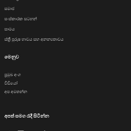
සමාජ
සංස්කාරක සටහන්
සාමය
ස්ත්‍රී පුරුෂ භාවය සහ අනන්‍යතාවය
මෙනුව
ප්‍රමුඛ අංග
වීඩියෝ
අප අමතන්න
අපත් සමග රැදී සිටින්න