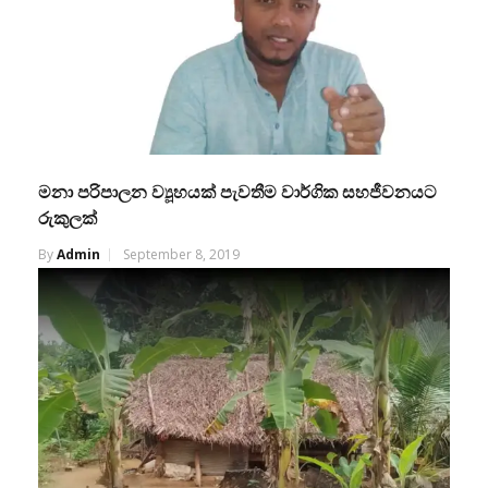
මනා පරිපාලන ව්‍යූහයක් පැවතීම වාර්ගික සහජීවනයට
රුකුලක්
By
Admin
September 8, 2019