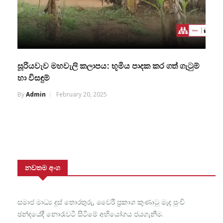
සූරියවැව මහවැලි කලාපය: භූමිය පාදක කර ගත් ගැටුම්
හා විසඳුම්
By
Admin
February 20, 2025
නවතම අංග
සමාජ මාධ්‍ය දුස් තොරතුරු, වෛරී ප්‍රකාශ කුණාටු මැද පුංචි
ඡන්දයේදී නොරැවටී සිටීමේ අභියෝගය ජයගැනීම.