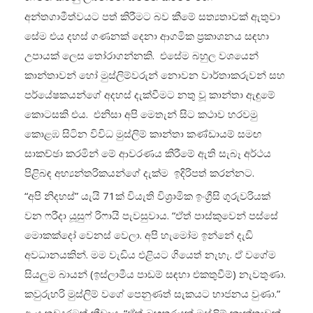
අන්තගාමීත්වයට පත් කිරීමට බව කීමේ සත්‍යතාවක් ඇතුවා
සේම එය දහස් ගණනක් දෙනා ආගමික ප්‍රකාශනය සඳහා
උපායක් ලෙස තෝරාගන්නකි. එසේම බහුල වශයෙන්
කාන්තාවන් හෝ මුස්ලිම්වරුන් නොවන වාර්තාකරුවන් සහ
පර්යේෂකයන්ගේ අදහස් දැක්වීමට නතු වූ කාන්තා ඇඳුමේ
කොටසකි එය. එනිසා අපි මෙතැන් සිට කථාව හරවමු
කොළඹ සිටින විවිධ මුස්ලිම් කාන්තා කණ්ඩායම් සමඟ
සාකච්ඡා කරමින් මේ ආවරණය කිරීමේ ඇති සැබෑ අර්ථය
පිළිබඳ අභ්‍යන්තරිකයන්ගේ දැක්ම ඉදිරිපත් කරන්නට.
“අපි නිදහස්” යැයි 71ක් වියැති විශ්‍රාමික ඉංග්‍රීසි ගුරුවරියක්
වන ෆරීදා යූසුෆ් රිෆායි පැවසුවාය. “ඒත් පාස්කුවෙන් පස්සේ
මොකක්දෝ වෙනස් වෙලා. අපි හැමෝම ඉන්නේ දැඩි
අවධානයකින්. මම වැඩිය එළියට ගියෙත් නැහැ. ඒ වගේම
සියලුම බායන් (ඉස්ලාමීය පාඩම් සඳහා එකතුවීම්) නැවතුණා.
කවුරුහරි මුස්ලිම් වගේ පෙනුණත් සැකයට භාජනය වුණා.”