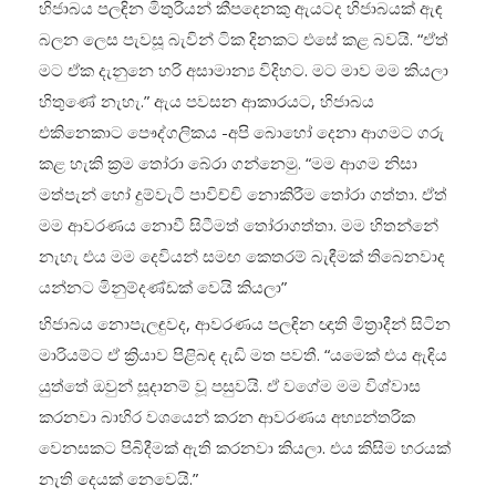
හිජාබය පලඳින මිතුරියන් කීපදෙනකු ඇයටද හිජාබයක් ඇඳ
බලන ලෙස පැවසූ බැවින් ටික දිනකට එසේ කළ බවයි. “ඒත්
මට ඒක දැනුනෙ හරි අසාමාන්‍ය විදිහට. මට මාව මම කියලා
හිතුණේ නැහැ.” ඇය පවසන ආකාරයට, හිජාබය
එකිනෙකාට පෞද්ගලිකය -අපි බොහෝ දෙනා ආගමට ගරු
කළ හැකි ක්‍රම තෝරා බේරා ගන්නෙමු. “මම ආගම නිසා
මත්පැන් හෝ දුම්වැටි පාවිච්චි නොකිරීම තෝරා ගත්තා. ඒත්
මම ආවරණය නොවී සිටීමත් තෝරාගත්තා. මම හිතන්නේ
නැහැ එය මම දෙවියන් සමඟ කෙතරම් බැඳීමක් තිබෙනවාද
යන්නට මිනුම්දණ්ඩක් වෙයි කියලා”
හිජාබය නොපැලඳුවද, ආවරණය පලඳින ඥාති මිත්‍රාදීන් සිටින
මාරියම්ට ඒ ක්‍රියාව පිළිබඳ දැඩි මත පවතී. “යමෙක් එය ඇඳිය
යුත්තේ ඔවුන් සූදානම් වූ පසුවයි. ඒ වගේම මම විශ්වාස
කරනවා බාහිර වශයෙන් කරන ආවරණය අභ්‍යන්තරික
වෙනසකට පිබිදීමක් ඇති කරනවා කියලා. එය කිසිම හරයක්
නැති දෙයක් නෙවෙයි.”