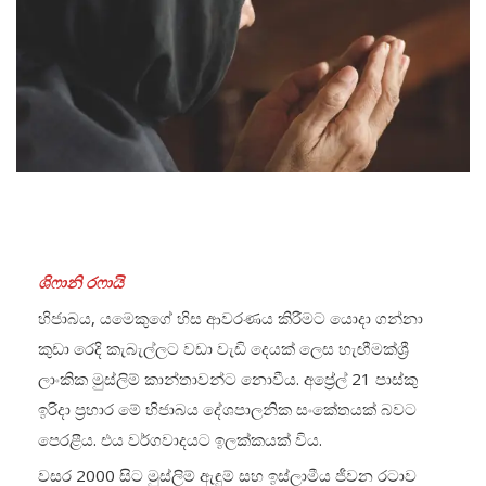
ශිෆානි රෆායි
හිජාබය, යමෙකුගේ හිස ආවරණය කිරීමට යොදා ගන්නා
කුඩා රෙදි කැබැල්ලට වඩා වැඩි දෙයක් ලෙස හැඟීමක්ශ්‍රී
ලාංකික මුස්ලිම් කාන්තාවන්‌ට නොවීය. අප්‍රේල් 21 පාස්කු
ඉරිදා ප්‍රහාර මේ හිජාබය දේශපාලනික සංකේතයක් බව‌ට
පෙරළීය. එය වර්ගවාදයට ඉලක්කයක් විය.
වසර 2000 සි‌ට මුස්ලිම් ඇඳුම් සහ ඉස්ලාමීය ජීවන රටාව