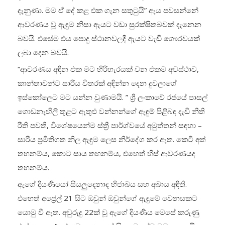
දැනුණා. මම ඒ දේ කළ එක ගැන සතුටුයි” ඇය පවසන්නේ
ආවරණය වූ ඇඳුම නිසා ඇයට වඩා සුරක්ෂිතබවක් දැනෙන
බවයි. එසේම එය පොදු ස්ථානවලදී ඇයට වැඩි ගෞරවයක්
ලබා දෙන බවයි.
“ආවරණය අඳින එක මට හිරිහැරයක් වන එකම අවස්ථාව,
කාන්තාවන්ට සාරිය විතරක් අඳින්න දෙන දුවලාගේ
ඉස්කෝලෙට මට යන්න වුණාමයි. ” ශ්‍රී ලංකාවේ රජයේ පාසල්
ගොඩනැඟිලි තුළට ඇතුළු වන්නන්ගේ ඇඳුම් පිළිබඳ දැඩි නීති
රීති පවතී, විශේෂයෙන්ම ස්ත්‍රී පාර්ශ්වයේ අමුත්තන් සඳහා –
සාරිය ප්‍රමිතිගත නිල ඇඳුම ලෙස නිර්දේශ කර ඇත. කෙටි අත්
තහනම්ය, කොට සාය තහනම්ය, එහෙත් හිස් ආවරණයද
තහනම්ය.
ඇගේ දියණියෝ සියලුදෙනාද හිජාබය සහ අබාය අඳිති.
එහෙත් අප්‍රේල් 21 සිට ඔවුන් ඔවුන්ගේ ඇඳුමේ වෙනසකට
යොමු වී ඇත. අවුරුදු 22ක් වූ ඇගේ දියණිය මෙසේ කරුණු