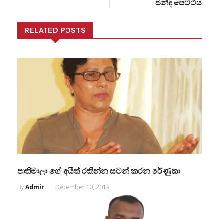
ජන්ද පෙට්ටිය
RELATED POSTS
පාතිමාලා ගේ අයීත් රකින්න සටන් කරන රේණුකා
By
Admin
December 10, 2019