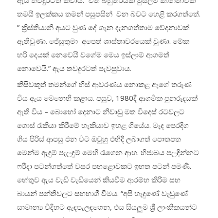
ඇය තවදුරටත් කීවාය. “ඒත් බහුතරයක් මුස්ලිම් කාන්තාවක්
තමයි ඉලක්කය තමන් පසුපසින් වන බවට හෙළි කරගත්තේ.
” ක්‍රිස්තියානි අයට වුණ දේ ගැන දැනගත්තාම වේදනාවක්
ඇතිවුණා. ජේසුතුමා අපෙත් ශාස්තෘවරයෙක් වුණා. මේක
හරි දෙයක් නෙවෙයි වගේම මෙය ඉස්ලාම් ආගමත්
නොවෙයි.” ඇය තවදුරටත් පැවසුවාය.
කිසිවකුත් තමන්ගේ හිස් ආවරණය නොකළ ඇගේ තරුණ
විය ඇය මෙනෙහි කළාය. පසුව, 1980දී ආගමික පුනරුදයක්
ඇති විය – බොහෝ දෙනාට නිවාඩු මත විදෙස් රටවලට
ගොස් රැකියා කිරීමේ හැකියාව ඉහළ ගියේය. මැද පෙරදිග
ගිය පිරිස් ආපසු එන විට ඔවුහු එහිදී ලබාගත් පොතපත
මෙන්ම ඇඳුම් පැලඳුම් මෙහි රැගෙන ආහ. හිජාබය පලඳින්නට
ෆරීදා පටන්ගත්තේ වසර පහළොවකට ඉහත පටන් පමණි.
හේතුව ඇය වැඩි වැඩියෙන් කියවීම ආරම්භ කිරීම සහ
බායන් පන්තිවලට සහභාගී වීමය. “අපි හැදුණේ වැඩුණේ
සාමාන්‍ය විදිහට ඇඳපැලඳගෙන, එය සියලුම ශ්‍රී ලාංකිකයන්ට