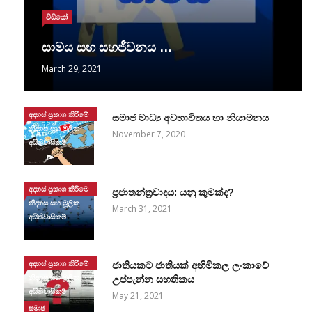
වීඩියෝ
සාමය සහ සහජීවනය …
March 29, 2021
අදහස් ප්‍රකාශ කිරීමේ
සමාජ මාධ්‍ය අවභාවිතය හා නියාමනය
නිදහස සහ මූලික
November 7, 2020
අයිතිවාසිකම්
අදහස් ප්‍රකාශ කිරීමේ
ප්‍රජාතන්ත්‍රවාදය: යනු කුමක්ද?
නිදහස සහ මූලික
March 31, 2021
අයිතිවාසිකම්
අදහස් ප්‍රකාශ කිරීමේ
ජාතියකට ජාතියක් අහිමිකල ලංකාවේ
නිදහස සහ මූලික
උප්පැන්න සහතිකය
අයිතිවාසිකම්
May 21, 2021
සමාජ