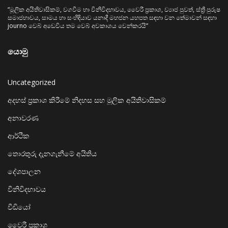
“මූලික අයිතිවාසිකම්, වගවීම හා විනිවිදභාවය, වෛරී ප්‍රකාශ, ව්‍යාජ පුවත්, ස්ත්‍රී පුරුෂ
සමාජභාවය, සාමය හා සංහිඳියාව යනාදී මහජන යහපත සඳහා වන තේමාවන් සඳහා
journo වෙබ් අඩෙවිය තම වෙබ් අවකාශය වෙන්කරයි”
යොමු
Uncategorized
අදහස් ප්‍රකාශ කිරීමේ නිදහස සහ මූලික අයිතිවාසිකම්
අනාවරණ
ආර්ථික
තොරතුරු දැනගැනීමේ අයිතිය
දේශපාලන
විනිවිදභාවය
වීඩියෝ
වෛරී ප්‍රකාශ