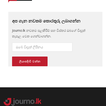
අප ගැන නවතම තොරතුරු ලබාගන්න
Journo.lk නවතම පළකිරීම් සහ විස්තර ඔබගේ විද්‍යුත්
තැපෑල වෙත ගෙන්වාගන්න.