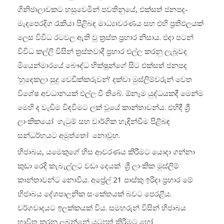
ගිනිජාලාවකට හසුවෙමින් පවතිනුයේ, එක්සත් ජනපද-
මැදපෙරදිග රැකියා පිළිබඳ මාධ්‍යාවරණය සහ එහි ප්‍රතිඵලයක්
ලෙස විවිධ රටවල ඇති වූ ත්‍රස්ත ප්‍රහාර නිසාය. එදා පටන්
විවිධ කල්ලි විසින් ත්‍රස්තවාදී ප්‍රහාර එල්ල කරනු ලැබූවද
මියෙන්මාරයේ බෞද්ධ භික්ෂූන්ගේ සිට එක්සත් ජනපද
‘හුදෙකලා සුදු වෙඩික්කරුවන්’ දක්වා මුස්ලිම්වරුන් වෙත
විශේෂ අවධානයක් එල්ල වී තිබේ. ඕනෑම යුද්ධයකදී මෙන්ම
මෙහි ද වැඩිම විඳවීමට ලක් වූයේ කාන්තාවන්ය. එහිදී ශ්‍රී
ලාංකිකයෝ ගැටුම් සහ වාර්ගික හැඳින්වීම පිළිබඳ
සන්ධර්භයට අමුත්තෝ නොවූහ.
හිජාබය, යමෙකුගේ හිස ආවරණය කිරීමට යොදා ගන්නා
කුඩා රෙදි කැබැල්ලට වඩා දෙයක් ශ්‍රී ලාංකික මුස්ලිම්
කාන්තාවන්‌ට නොවීය. අප්‍රේල් 21 පාස්කු ඉරිදා ප්‍රහාර මේ
හිජාබය දේශපාලනික සංකේතයක් බව‌ට පෙරළීය.
වර්ගවාදයට ඉලක්කයක් විය. සමහරුන් විසින් හිජාබය
භාවිත කරනු ලබන්නේ යටපත් කිරීමට හෝ