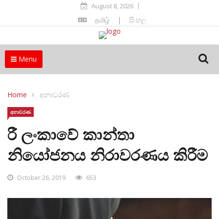
August 8, 2026
தமிழ்
|
සිංහල
Menu
Home
අනාවරණ
අනාවරණ
රී ලංකාවේ කාන්තා
නියෝජනය නිරාවරණය කිරීම
October 26, 2019
653