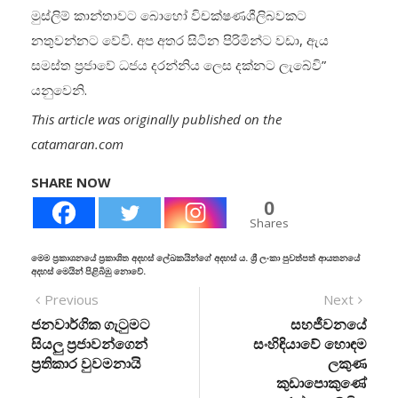
මුස්ලිම් කාන්තාවට බොහෝ විචක්ෂණශීලිබවකට
නතුවන්නට වේවි. අප අතර සිටින පිරිමින්ට වඩා, ඇය
සමස්ත ප්‍රජාවේ ධජය දරන්නිය ලෙස දක්නට ලැබේවි”
යනුවෙනි.
This article was originally published on the
catamaran.com
SHARE NOW
0
Shares
මෙම ප්‍රකාශනයේ ප්‍රකාශිත අදහස් ලේඛකයින්ගේ අදහස් ය. ශ්‍රී ලංකා පුවත්පත් ආයතනයේ
අදහස් මෙයින් පිළිබිඹු නොවේ.
Previous
Next
ජනවාර්ගික ගැටුමට
සහජීවනයේ
සියලු ප්‍රජාවන්ගෙන්
සංහිඳියාවේ හොඳම
ප්‍රතිකාර වුවමනායි
ලකුණ
කුඩාපොකුණේ