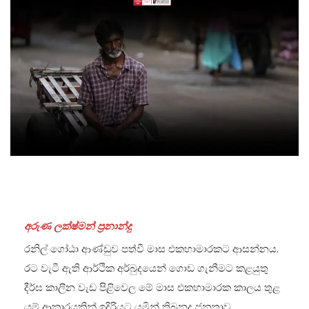
අරුණ ලක්ෂ්මන් ප්‍රනාන්දු
රනිල් ගෝඨා ආණ්ඩුව පත්වී මාස එකහාමාරකට ආසන්නය.
රට වැටී ඇති ආර්ථික අර්බුදයෙන් ගොඩ ගැනීමට කළයුතු
දීර්ඝ කාලීන වැඩ පිළිවෙල මේ මාස එකහාමාරක කාලය තුළ
යම් ආකාරයකින් ඉදිරියට යමින් තිබුනද ජනතාව