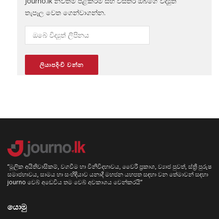
Journo.lk නවතම පළකිරීම් සහ විස්තර ඔබගේ විද්‍යුත්
තැපෑල වෙත ගෙන්වාගන්න.
“මූලික අයිතිවාසිකම්, වගවීම හා විනිවිදභාවය, වෛරී ප්‍රකාශ, ව්‍යාජ පුවත්, ස්ත්‍රී පුරුෂ
සමාජභාවය, සාමය හා සංහිඳියාව යනාදී මහජන යහපත සඳහා වන තේමාවන් සඳහා
journo වෙබ් අඩෙවිය තම වෙබ් අවකාශය වෙන්කරයි”
යොමු