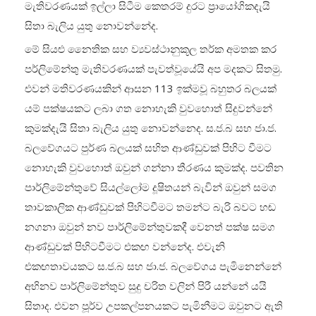
මැතිවරණයක් ඉල්ලා සිටීම කෙතරම් දුරට ප්‍රායෝගිකදැයි
සිතා බැලිය යුතු නොවන්නේද.
මේ සියළු නෛතික සහ ව්‍යවස්ථානුකූල ත‍ර්ක අමතක කර
පර්ලිමේන්තු මැතිවරණයක් පැවත්වූයේයි අප මදකට සිතමු.
එවන් මතිවරණයකින් ආසන 113 ඉක්මවූ බහුතර බලයක්
යම් පක්ෂයකට ලබා ගත නොහැකි වුවහොත් සිදුවන්නේ
කුමක්දැයි සිතා බැලිය යුතු නොවන්නෙද. ස.ජ.බ සහ ජා.ජ.
බලවේගයට පුර්ණ බලයක් සහිත ආණ්ඩුවක් පිහිට වීමට
නොහැකි වුවහොත් ඔවුන් ගන්නා තීරණය කුමක්ද. පවතින
පාර්ලිමේන්තුවේ සියල්ලෝම දූෂිතයන් බැවින් ඔවුන් සමග
තාවකාලික ආණ්ඩුවක් පිහිටවීමට තමන්ට බැරි බවට හඬ
නගනා ඔවුන් නව පාර්ලිමේන්තුවකදී වෙනත් පක්ෂ සමග
ආණ්ඩුවක් පිහිටවීමට එකඟ වන්නේද. එවැනි
එකඟතාවයකට ස.ජ.බ සහ ජා.ජ. බලවේගය පැමිනෙන්නේ
අභිනව පාර්ලිමේන්තුව සුදු චරිත වලින් පිරී යන්නේ යයි
සිතාද. එවන පූර්ව උපකල්පනයකට පැමිනීමට ඔවුනට ඇති