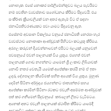
නොහැක. එසේ නොකර පාර්ලිමේන්තුවට බලය පැවරීමට
නම් පවතින ව්‍යවස්තාව සශෝධනය කිරීමට සිදුවෙයි. එය
සංකීර්ණ ක්‍රියාවලියක් වන අතර ඇතැම් විට ඒ සඳහා
ජනාධිපතිවරණයකට පවා යාමට සිදුවෙනු ඇත.
එසේනම් අවසාන විකල්පය වනුයේ ජනාධිපති නෙරපා හැර
ව්‍යවස්ථාව නොතාකා ආණ්ඩුවක් පිහිටවා කටයුතු කිරිමය.
අරගල කරුවන් දියවන්නාවෙන් එපිටට බලයක් යනුවෙන්
පවසනුයේ එවන් පාලනයක් විය යුතුය. එහෙත් එවන්
පාලනයක් ගොඩ නගන්නට යාමෙන් ශ්‍රී ලංකාව ලිබියාවක්
නොවී නතර වෙතැයි යමෙක් අපේක්ෂා කරයි නම් ඒ ඉතා
ළදරු දේශපාලන කියවීමක් සහිත අයෙක් විය යුතුය. මුහුණ
දෙමින් සිටිනා අර්බුදය ජයගන්නට ජාත්‍යන්තර සහය
අපේක්ෂා කරමින් සිටිනා රටකට එවැනි අසම්මත ආණ්ඩුවක්
පත් කර ගනීමෙන් සිදුවනුයේ කබලෙන් ලිපට වැටීමටය.
අනෙක් අතට එවැනි පාලනයක් ස්ථාපිත කිරීමට යාමේදී
අදවනවිට දක්නට නැති ප්‍රායෝගිකා ගැටළු මෙන්ම