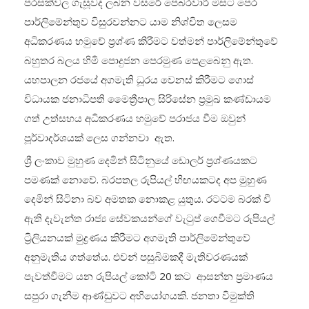
පරසක්වල ගැසූවද ලබන වසරේ පෙබරවාරි මසට පෙර
පාර්ලිමේන්තුව විසුරවන්නට යාම නිශ්චිත ලෙසම
අධිකරණය හමුවේ ප්‍රශ්ණ කිරීමට වත්මන් පාර්ලිමේන්තුවේ
බහුතර බලය හිමි පොදුජන පෙරමුණ පෙළබෙනු ඇත.
යහපාලන රජයේ අගමැති ධූරය වෙනස් කිරීමට ගොස්
විධායක ජනාධිපති මෛත්‍රීපාල සිරිසේන ප්‍රමුඛ කණ්ඩායම
ගත් උත්සහය අධිකරණය හමුවේ පරාජය වීම ඔවුන්
පූර්වාදර්ශයක් ලෙස ගන්නවා ඇත.
ශ්‍රී ලංකාව මුහුණ දෙමින් සිටිනුයේ ඩොලර් ප්‍රශ්ණයකට
පමණක් නොවේ. බරපතල රුපියල් හිඟයකටද අප මුහුණ
දෙමින් සිටිනා බව අමතක නොකළ යුතුය. රටටම බරක් වී
ඇති දැවැන්ත රාජ්‍ය සේවකයන්ගේ වැටුප් ගෙවීමට රුපියල්
ට්‍රිලියනයක් මුද්‍රණය කිරීමට අගමැති පාර්ලිමේන්තුවේ
අනුමැතිය ගත්තේය. එවන් පසුබිමකදී මැතිවරණයක්
පැවත්වීමට යන රුපියල් කෝටි 20 කට ආසන්න ප්‍රමාණය
සපුරා ගැනීම ආණ්ඩුවට අභියෝගයකි. ජනතා විමුක්ති