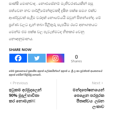
සාක්ෂි මොනවාද . නොඑසේනම් මැතිවරණයකින් පසු
පත්වෙන නව පාර්ලිමේන්තුවකදී දූෂිත පක්ෂ සමග එක්ව
ආණ්ඩුවක් සැදීම වරදක් නොවේයයි ඔවුන් සිතන්නේද. මේ
ප්‍රශ්ණ වලට දැන් තබා පිළිතුරු සැපයීම රටේ අනාගතයට
මෙන්ම එම පක්ෂ වල පැවැත්මටද හිතකර වෙනු
නොඅනුමානය.
SHARE NOW
0
Shares
මෙම ප්‍රකාශනයේ ප්‍රකාශිත අදහස් ලේඛකයින්ගේ අදහස් ය. ශ්‍රී ලංකා පුවත්පත් ආයතනයේ
අදහස් මෙයින් පිළිබිඹු නොවේ.
Previous
Next
ඉටුකම අරමුදලෙන්
මන්දපෝෂනයෙන්
90% මුදල් භාවිතා
පෙළෙන පරපුරක
කර නොමැත￼
පීතෘත්වය ලබන
ලංකාව