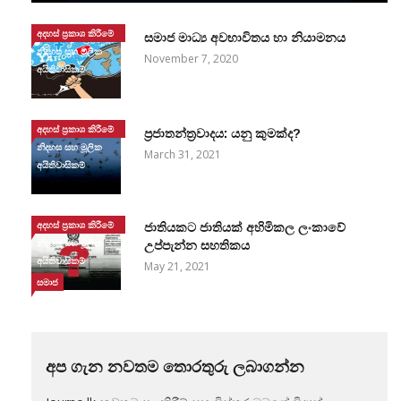
අදහස් ප්‍රකාශ කිරීමේ
සමාජ මාධ්‍ය අවභාවිතය හා නියාමනය
නිදහස සහ මූලික
November 7, 2020
අයිතිවාසිකම්
අදහස් ප්‍රකාශ කිරීමේ
ප්‍රජාතන්ත්‍රවාදය: යනු කුමක්ද?
නිදහස සහ මූලික
March 31, 2021
අයිතිවාසිකම්
අදහස් ප්‍රකාශ කිරීමේ
ජාතියකට ජාතියක් අහිමිකල ලංකාවේ
නිදහස සහ මූලික
උප්පැන්න සහතිකය
අයිතිවාසිකම්
May 21, 2021
සමාජ
අප ගැන නවතම තොරතුරු ලබාගන්න