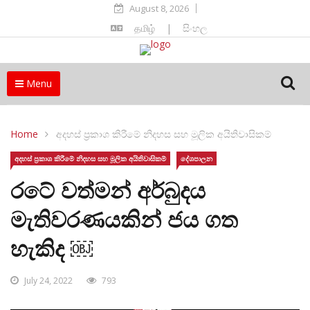
August 8, 2026
தமிழ்
|
සිංහල
Menu
Home
අදහස් ප්‍රකාශ කිරීමේ නිදහස සහ මූලික අයිතිවාසිකම්
අදහස් ප්‍රකාශ කිරීමේ නිදහස සහ මූලික අයිතිවාසිකම්
දේශපාලන
රටේ වත්මන් අර්බුදය
මැතිවරණයකින් ජය ගත
හැකිද ￼
July 24, 2022
793