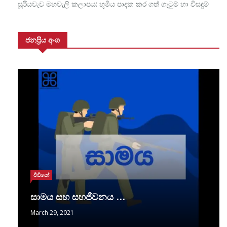
සූරියවැව මහවැලි කලාපය: භූමිය පාදක කර ගත් ගැටුම් හා විසඳුම්
ජනප්‍රිය අංග
වීඩියෝ
සාමය සහ සහජීවනය …
March 29, 2021