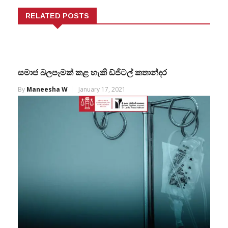
RELATED POSTS
සමාජ බලපෑමක් කළ හැකි ඩ්ජිටල් කතාන්දර
By
Maneesha W
January 17, 2021