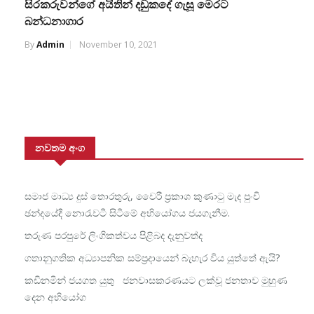
සිරකරුවන්ගේ අයිතින් දඩුකදේ ගැසූ මෙරට
බන්ධනාගාර
By
Admin
November 10, 2021
නවතම අංග
සමාජ මාධ්‍ය දුස් තොරතුරු, වෛරී ප්‍රකාශ කුණාටු මැද පුංචි
ඡන්දයේදී නොරැවටී සිටීමේ අභියෝගය ජයගැනීම.
තරුණ පරපුරේ ලිංගිකත්වය පිළිබද දැනුවත්ද
ගතානුගතික අධ්‍යාපනික සම්ප්‍රදායෙන් බැහැර විය යුත්තේ ඇයි?
කඩිනමින් ජයගත යුතු ජනවාසකරණයට ලක්වූ ජනතාව මුහුණ
දෙන අභියෝග