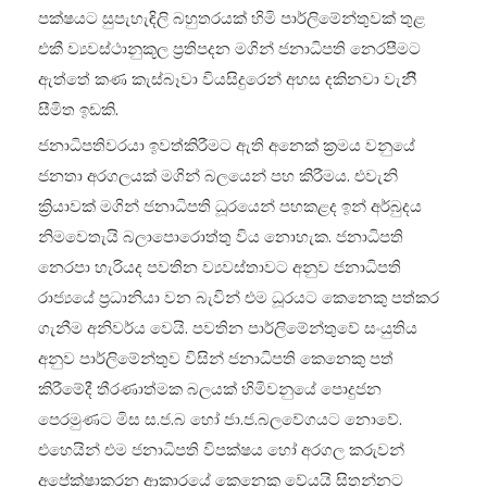
පක්ෂයට සුපැහැඳිලි බහුතරයක් හිමි පාර්ලිමේන්තුවක් තුළ
එකී ව්‍යවස්ථානුකූල ප්‍රතිපදන මගින් ජනාධිපති නෙරපීමට
ඇත්තේ කණ කැස්බෑවා වියසිදුරෙන් අහස දකිනවා වැනිී
සීමිත ඉඩකි.
ජනාධිපතිවරයා ඉවත්කිරීමට ඇති අනෙක් ක්‍රමය වනුයේ
ජනතා අරගලයක් මගින් බලයෙන් පහ කිරීමය. එවැනි
ක්‍රියාවක් මගින් ජනාධිපති ධූරයෙන් පහකළද ඉන් අර්බුදය
නිමවෙතැයි බලාපොරොත්තු විය නොහැක. ජනාධිපති
නෙරපා හැරියද පවතින ව්‍යවස්තාවට අනුව ජනාධිපති
රාජ්‍යයේ ප්‍රධානියා වන බැවින් එම ධූරයට කෙනෙකු පත්කර
ගැනීම අනිවර්ය වෙයි. පවතින පාර්ලිමේන්තුවේ සංයුතිය
අනුව පාර්ලිමේන්තුව විසින් ජනාධිපති කෙනෙකු පත්
කිරීමේදී තීරණාත්මක බලයක් හිමිවනුයේ පොදුජන
පෙරමුණට මිස ස.ජ.බ හෝ ජා.ජ.බලවේගයට නොවේ.
එහෙයින් එම ජනාධිපති විපක්ෂය හෝ අරගල කරුවන්
අපේක්ෂාකරන ආකාරයේ කෙනෙකු වේයයි සිතන්නට