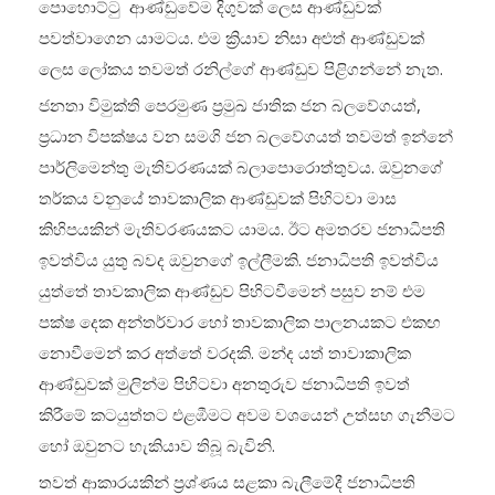
පොහොට්ටු ආණ්ඩුවේම දිගුවක් ලෙස ආණ්ඩුවක්
පවත්වාගෙන යාමටය. එම ක්‍රියාව නිසා අළුත් ආණ්ඩුවක්
ලෙස ලෝකය තවමත් රනිල්ගේ ආණ්ඩුව පිළිගන්නේ නැත.
ජනතා විමුක්ති පෙරමුණ ප්‍රමුඛ ජාතික ජන බලවේගයත්,
ප්‍රධාන විපක්ෂය වන සමගි ජන බලවේගයත් තවමත් ඉන්නේ
පාර්ලිමෙන්තු මැතිවරණයක් බලාපොරොත්තුවය. ඔවුනගේ
තර්කය වනුයේ තාවකාලික ආණ්ඩුවක් පිහිටවා මාස
කිහිපයකින් මැතිවරණයකට යාමය. ඊට අමතරව ජනාධිපති
ඉවත්විය යුතු බවද ඔවුනගේ ඉල්ලීමකි. ජනාධිපති ඉවත්විය
යුත්තේ තාවකාලික ආණ්ඩුව පිහිටවීමෙන් පසුව නම් එම
පක්ෂ දෙක අන්තර්වාර හෝ තාවකාලික පාලනයකට එකඟ
නොවීමෙන් කර අත්තේ වරදකි. මන්ද යත් තාවාකාලික
ආණ්ඩුවක් මුලින්ම පිහිටවා අනතුරුව ජනාධිපති ඉවත්
කිරීමේ කටයුත්තට එළඹීමට අවම වශයෙන් උත්සහ ගැනීමට
හෝ ඔවුනට හැකියාව තිබූ බැවිනි.
තවත් ආකාරයකින් ප්‍රශ්ණය සළකා බැලීමේදී ජනාධිපති