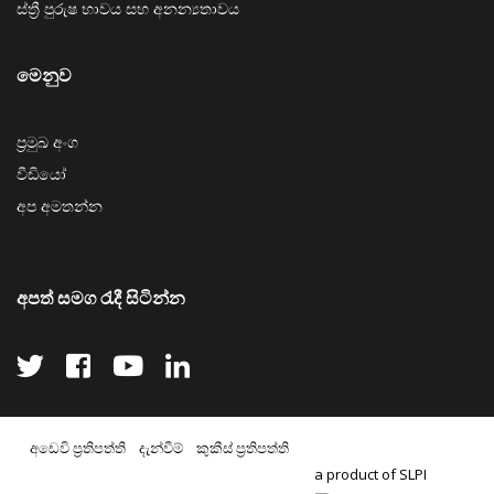
ස්ත්‍රී පුරුෂ භාවය සහ අනන්‍යතාවය
මෙනුව
ප්‍රමුඛ අංග
වීඩියෝ
අප අමතන්න
අපත් සමග රැදී සිටින්න
අඩෙවි ප්‍රතිපත්ති
දැන්වීම්
කුකීස් ප්‍රතිපත්ති
a product of SLPI