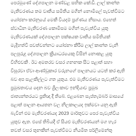
පෙරමුණේ දේශපාලන මණ්ඩළ සභික කේ.ඩී. ලාල් කාන්ත
මැතිවරණය තම වෘතීය සමිතිය මගින් නොමිලේ පැවත්වීමට
යෝජනා කරනුයේ මෙකී වියදම් ප්‍රශ්ණය නිසාය. එහෙත්
ස්වාධීන මැතිවරණ කොමිසම මගින් පැවැත්විය යුතු
මැතිවරණයක් දේශපාලන පක්ෂයක වෘතීය සමිතියක්
මැදිහත්වී පවත්වන්නට යෝජනා කිරීම ලාල් කාන්ත වැනි
පලපුරුදු දේශපාලන ක්‍රියාධරයෙකු විසින් නොකළ යුතු
විහිළුවකි . ඊට අමතරව වසර ගනනක සිට පළාත් සභා
විසුරවා ඒවා ආණ්ඩුකාර වරුනගේ පාලනයට යටත් කර ඇති
බව අප සැලකිල්ලට ගත යුතුය. එම මැතිවරණය පැවැත්වීමට
ප්‍රමුඛතාවය දෙන බව ශ්‍රිලංකාව ඉන්දියාව ප්‍රමුඛ
ජාත්‍යන්තරයට ප්‍රතිඥා දී තිබේ. එළබෙන සැප්තැම්බර් මාසයේ
පළාත් පාලන ආයතන වල නිලකාලයද ඉක්මවා යනු ඇති
බැවින් එම මැතිවරණයද 2023 මාර්තුවට පෙර පැවැත්විය
යුතුව ඇත. එසේ තිබියදී ඒ සියළු මැතිවරණයන් මග හැර
තවත් වසර තුනකින් පැවත්වීමට නියමිත පර්ලිමේන්තු