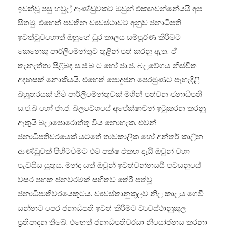
ඉවත්වූ පසු හවුල් ආණ්ඩුවකට ඔවුන් එකඟවන්නේයයි අප
සිතමු. එහෙත් පවතින ව්‍යවස්ථාවට අනුව ජනාධිපති
ඉවත්වුවහොත් ඔහුගේ ධුර කාලය සම්පූර්ණ කිරීමට
කෙනෙකු පාර්ලිමෙන්තුව තුළින් පත් කරනු ඇත. ඒ
තැනැත්තා පිළිබඳ ස.ජ.බ ට හෝ ජා.ජ. බලවේගය නිස්චිත
අදහසක් නොකියයි. එහෙත් පොදුජන පෙරමුණට පැහැදිළි
බහුතරයක් හිමි පාර්ලිමේන්තුවක් මගින් පත්වන ජනාධිපති
ස.ජ.බ හෝ ජා.ජ. බලවේගයේ අපේක්ෂාවන් ඉටුකරන කරනු
ඇතුයි බලාපොරොත්තු විය නොහැක. එවන්
ජනාධිපතිවරයෙක් යටතේ තාවකාලික හෝ අන්තර් කාලීන
ආණ්ඩුවක් පිහිටවීමට එම පක්ෂ එකඟ දැයි ඔවුන් වහා
පැවසිය යුතුය. මන්ද යත් ඔවුන් ඉවත්වන්නයයි පවසනුයේ
වසර පහක ජනවරමක් සහිතව තේරී පත්වූ
ජනාධිපාතිවරයෙකුටය. ව්‍යවස්තානුකූලව නිල කාලය ගෙවී
යන්නට පෙර ජනාධිපති ඉවත් කිරීමට ව්‍යවස්ථානුකුල
ප්‍රතිපාදන තිබේ. එහෙත් ජනාධිපතිවරයා නියෝජනය කරනා