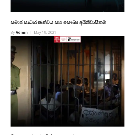
සමාජ සාධාරණත්වය සහ සෞඛ්‍ය අයිතිවාසිකම්
By
Admin
May 19, 2021