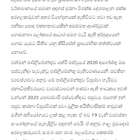
වර්තමානයේ සමාන අදහස් දරනා විපක්ෂ දේශපාලන පක්ෂ
අරගලකරුවන් අතර විභේදනයක් ඇතිවීමට පවා ඉඩ ඇත.
එනිසා පොදු එකඟතාවයකින් අසම්මත ආණ්ඩුවක්
ගොඩනගා ලෝකයේ ආධාර සමග වැටී ඇති අර්බුදයෙන්
ගොඩ යෑමට සිතීම යනු කිසිසේත් ප්‍රායෝගික තත්ත්වයක්
නොවේ.
වත්මන් පාර්ලිමේන්තුව තේරී පත්වූයේ 2020 අගෝස්තු මස
පස්වැනිදා පැවැත්වූ පාර්ලිමේන්තු මැතිවරණයෙනි. පවතින
ව්‍යවස්ථාවට අනුව මේ පාර්ලිමේන්තුව විසුරවා හැරීමට
ජනාධිපතිවරයාට ව්‍යවස්ථාවෙන් පණවා ඇති භාධකය ඉවත්
වන්නේ 2023 පෙබරවාරී පස්වෙනිදාට පසුවය. එහෙත් ඉන්
පසුව කරනා විසුරවීමක් පවා මූලික අයිතිවාසිකම් නඩුවක්
මගින් අභියෝගයට ලක් කළ හැක. ඒ බව 19 වැනි ව්‍යවස්තා
සංශෝදනයේ පැහැඳිළිව සඳහන් වෙයි. ඒ අනුව ගාලු‍ මුවදොර
අරගලකරුවෝ, ස.ජ.බ සහ ජා.ජ. බලවේගය කෙතරම්