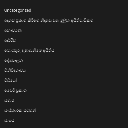
Uncategorized
අදහස් ප්‍රකාශ කිරීමේ නිදහස සහ මූලික අයිතිවාසිකම්
අනාවරණ
ආර්ථික
තොරතුරු දැනගැනීමේ අයිතිය
දේශපාලන
විනිවිදභාවය
වීඩියෝ
වෛරී ප්‍රකාශ
සමාජ
සංස්කාරක සටහන්
සාමය