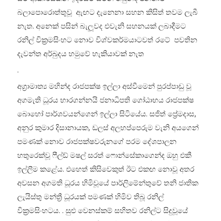
බලාපොරොත්තුවූ ඇඟට දැනෙනා සහන කිසිත් තවම ලැබී
නැත. අනෙක් පසින් බැලූවද එවැනි සහනයක් ලබාදීමට
රනිල් වික්‍රමසිංහට නොව විශ්වකර්ම‍යාටවත් රටේ පවතින
දැවන්ත අර්බුදය හමුවේ හැකියාවක් නැත
.
අග්‍රාමාත්‍ය මහින්ද රාජපක්ෂ ඉල්ලා අස්වීමෙන් පුරප්පාඩු වූ
අගමැති ධූරය භාරගන්නයි ජනාධිපති ගෝඨාභය රාජපක්ෂ
බොහෝ පාර්ශවයන්ගෙන් ඉල්ලා සිටියේය. සජිත් ප්‍රේමදාස,
අනුර කුමාර දිසානායක, ඩලස් අලහප්පෙරුම වැනි අයගෙන්
පමණක් නොව රාජපක්ෂවරුනගේ පරම දේශපාලන
හතුරෙක්වූ ෆීල්ඩ් මෂල් සරත් ෆොන්සේකාගෙන්ද ඔහු එකී
ඉල්ලීම කළේය. එහෙත් කිසිවෙකුත් ඊට එකඟ නොවූ අතර
අවසන අගමති ධූරය හිමිවූයේ පාර්ලිමේන්තුවේ තනි ජාතික
ලැයිස්තු මන්ත්‍රී ධූරයක් පමණක් හිමිව තිබූ රනිල්
වික්‍රමසිංහටය. . සුළු වෙනස්කම් සහිතව රනිල්ට සිදුවූයේ