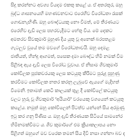
සිදු කරන්නට අවශ්‍ය වියදම එකතු කළේ ය. ඒ අතරතුර, ඔහු
බුද්ධ ශාසනයෙහි මහණවනවාට එරෙහිව විරෝධතා රැසක්
ගොඩනැඟිණි. ඔහු බෞද්ධයකු නො වීමත්, මේ තීරණයට
එරෙහිව දැඩි ලෙස පහරවැදීමට හේතු විය. මේ දෙකට
අමතරව සිවකුමාර් මුහුණ දිය යුතු වූ අනෙක් බරපතළම
ගැටලුව වුයේ තම මවගේ විරෝධතාවයි. ඔහු දෙමළ
ජාතියත්, හින්දු ආගමත්, පසෙක දමා බෞද්ධ හිමි නමක් වීම
පිළිබඳ ඇය දැඩි ලෙස විරෝධ වූවාය. ඒ නිසාම ශිවකුමාර්
කෝවිලක පූජකවරයකු ලෙස කටයුතු කිරීමට පුරුදු පුහුණු
කරවීමට කෝවිලක නතර කරනු ලැබුවේ ඇයගේ මැදිහත්
වීමෙනි. ඉතාමත් කෙටි කාලයක් තුළ දී කෝවිලේ කටයුතු
වලට හුරු වූ ශිවකුමාර් “අයියාර්” වරයෙකු වශයෙන් කටයුතු
කළේය. නමුත් ඔහු කෝවිලෙන් පිටත්ව යන්නේ සිය අරමුණු
ඉටු කර ගනු පිණිස ය. ඔහු දැඩි තීරණයක සිටියේ සාමනේර
හිමිනමක්වීමට ය. ශිව කුමාර්ගේ එම ක්‍රියාකලාපය නො
පිළිගත් ඔහුගේ මව වරෙක තමන් සිය දිවි නසා ගන්නා බව ද