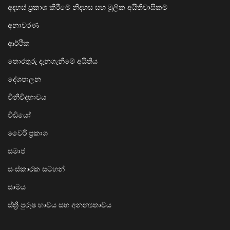
අදහස් ප්‍රකාශ කිරීමේ නිදහස සහ මූලික අයිතිවාසිකම්
අනාවරණ
ආර්ථික
තොරතුරු දැනගැනීමේ අයිතිය
දේශපාලන
විනිවිදභාවය
වීඩියෝ
වෛරී ප්‍රකාශ
සමාජ
සංස්කාරක සටහන්
සාමය
ස්ත්‍රී පුරුෂ භාවය සහ අනන්‍යතාවය