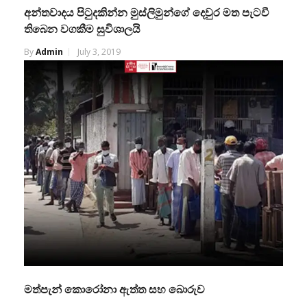
අන්තවාදය පිටුදකින්න මුස්ලිමුන්ගේ දෙවුර මත පැටවී
තිබෙන වගකීම සුවිශාලයි
By
Admin
July 3, 2019
මත්පැන් කොරෝනා ඇත්ත සහ බොරුව