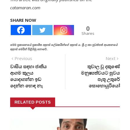
catamaran.com
SHARE NOW
0
Shares
මෙම ප්‍රකාශනයේ ප්‍රකාශිත අදහස් ලේඛකයින්ගේ අදහස් ය. ශ්‍රී ලංකා පුවත්පත් ආයතනයේ
අදහස් මෙයින් පිළිබිඹු නොවේ.
Previous
Next
වාසිය සඳහා ජාතිය
තුවාල වූ දකුණේ
ආගම කුලය
මනුෂ්‍යත්වයට සුවය
යොදාගන්න ඉඩ
පැතූ උතුරේ
දෙන්න හොඳ නෑ
සොහොයුරියෝ
RELATED POSTS