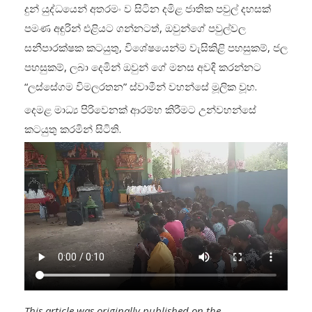
දුන් යුද්ධයෙන් අතරමං ව සිටින දමිළ ජාතික පවුල් දහසක්
පමණ අඳුරින් එළියට ගන්නටත්, ඔවුන්ගේ පවුල්වල
සනීපාරක්ෂක කටයුතු, විශේෂයෙන්ම වැසිකිළි පහසුකම්, ජල
පහසුකම්, ලබා දෙමින් ඔවුන් ගේ මනස අවදි කරන්නට
“ලස්සේගම විමලරතන” ස්වාමීන් වහන්සේ මූලික වූහ.
දෙමළ මාධ්‍ය පිරිවෙනක් ආරම්භ කිරීමට උන්වහන්සේ
කටයුතු කරමින් සිටිති.
This article was originally published on the