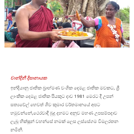
චාන්දිනී දිසානායක
ඉන්දියානු ජාතික බ්‍රාහ්මණ වංශික දෙමළ ජාතික මවකට, ශ්‍රී
ලාංකික දෙමළ ජාතික පියකුට දාව 1981 මෙරට දී උපන්
සත්‍යවේල් හෙවත් ශිව කුමාර වර්තමානයේ අපට
හමුවන්නේ,ථෙරවාදී බුදු දහමට අනුව මහණ උපසම්පදාව
ලැබූ භික්ෂූන් වහන්සේ නමක් ලෙස ලස්සේගම විමලරතන
නමිනි.