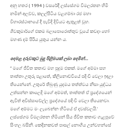
අනු හතර ( 1994 ) වසරේදී ලස්සේගම විමලරතන හිමි
නමින් අලව්ව, කලල්පිටිය වළගම්බා රජ මහා
විහාරස්ථානයේ දී පැවිදි දිවියට ඇතුළත් වූහ.
ශිවකුමාර්ගේ එකම බලාපොරොත්තුව වූයේ කවදා හෝ
මහණ දම් පිරිය යුතුය යන්න ය.
දෙමළ දරුවකුට බුදු පිළිමයක් ලබා දෙමින්…
” මගේ ජීවිත කතාව මහ පුදුම එකක්. මගේ අම්මා සහ
තාත්තා උතුරු පළාතේ, කිලිනොච්චියේ පදිංචි වෙලා ඉඳලා
තියෙන්නේ. උතුරේ තිබුණු යුදමය තත්ත්වය නිසා යුද්ධය
උත්සන්න කාලෙදි මගේ අම්මත්, තාත්තත් ඒ ප්‍රදේශයෙන්
ඇවිත් අවිස්සාවේල්ල ප්‍රදේශයේ පදිංචි වෙලා තියෙනවා.
මගේ අම්මට මං ලැබෙන්න හිටියේ ඒ දවස්වලයි.‘
ලස්සේගම විමලරතන හිමියන් සිය ජීවිත කතාව ගැළපුවේ
සිංහල බසිනි. කෙදිනකවත් පාසල් නොගිය උන්වහන්සේ