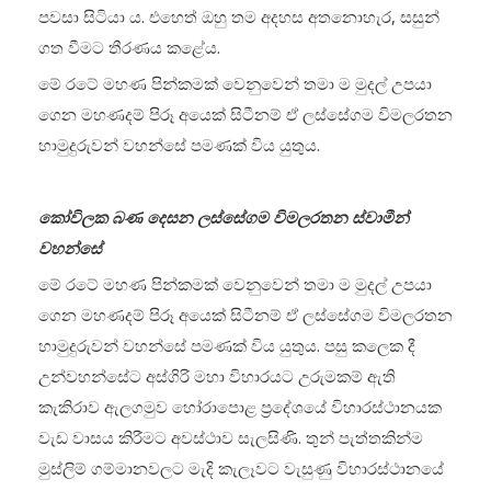
පවසා සිටියා ය. එහෙත් ඔහු තම අදහස අතනොහැර, සසුන්
ගත වීමට තීරණය කළේය.
මේ රටේ මහණ පින්කමක් වෙනුවෙන් තමා ම මුදල් උපයා
ගෙන මහණදම් පිරූ අයෙක් සිටීනම් ඒ ලස්සේගම විමලරතන
හාමුදුරුවන් වහන්සේ පමණක් විය යුතුය.
කෝවිලක බණ දෙසන ලස්සේගම විමලරතන ස්වාමීන්
වහන්සේ
මේ රටේ මහණ පින්කමක් වෙනුවෙන් තමා ම මුදල් උපයා
ගෙන මහණදම් පිරූ අයෙක් සිටීනම් ඒ ලස්සේගම විමලරතන
හාමුදුරුවන් වහන්සේ පමණක් විය යුතුය. පසු කලෙක දී
උන්වහන්සේට අස්ගිරි මහා විහාරයට උරුමකම් ඇති
කැකිරාව ඇලගමුව හෝරාපොළ ප්‍රදේශයේ විහාරස්ථානයක
වැඩ වාසය කිරීමට අවස්ථාව සැලසිණි. තුන් පැත්තකින්ම
මුස්ලිම් ගම්මානවලට මැදි කැලෑවට වැසුණු විහාරස්ථානයේ