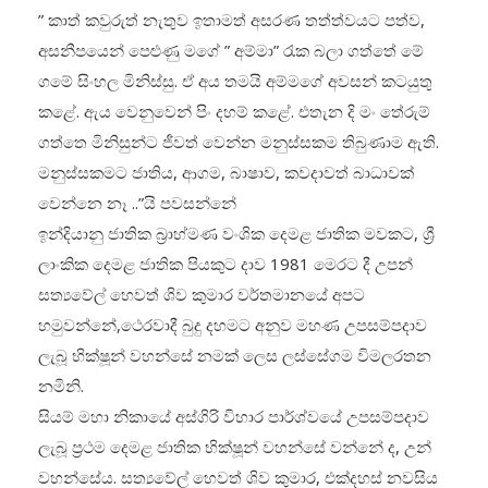
” කාත් කවුරුත් නැතුව ඉතාමත් අසරණ තත්ත්වයට පත්ව,
අසනීපයෙන් පෙළුණු මගේ ” අම්මා” රැක බලා ගත්තේ මේ
ගමේ සිංහල මිනිස්සු. ඒ අය තමයි අම්මගේ අවසන් කටයුතු
කළේ. ඇය වෙනුවෙන් පිං දහම් කළේ. එතැන දි මං තේරුම්
ගත්තෙ මිනිසුන්ට ජීවත් වෙන්න මනුස්සකම තිබුණාම ඇති.
මනුස්සකමට ජාතිය, ආගම, බාෂාව, කවදාවත් බාධාවක්
වෙන්නෙ නෑ ..”යි පවසන්නේ
ඉන්දියානු ජාතික බ්‍රාහ්මණ වංශික දෙමළ ජාතික මවකට, ශ්‍රී
ලාංකික දෙමළ ජාතික පියකුට දාව 1981 මෙරට දී උපන්
සත්‍යවේල් හෙවත් ශිව කුමාර වර්තමානයේ අපට
හමුවන්නේ,ථෙරවාදී බුදු දහමට අනුව මහණ උපසම්පදාව
ලැබූ භික්ෂූන් වහන්සේ නමක් ලෙස ලස්සේගම විමලරතන
නමිනි.
සියම් මහා නිකායේ අස්ගිරි විහාර පාර්ශ්වයේ උපසම්පදාව
ලැබූ ප්‍රථම දෙමළ ජාතික භික්ෂූන් වහන්සේ වන්නේ ද, උන්
වහන්සේය. සත්‍යවේල් හෙවත් ශිව කුමාර, එක්දහස් නවසිය