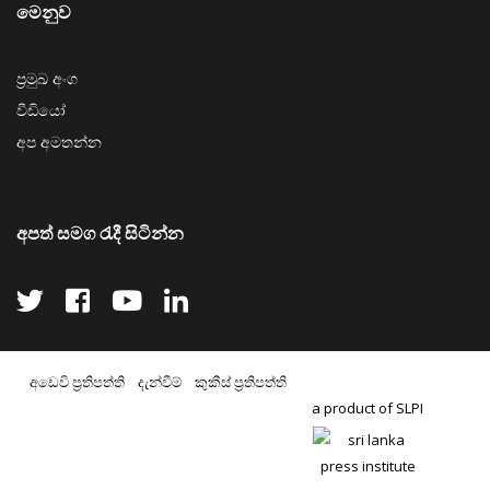
මෙනුව
ප්‍රමුඛ අංග
වීඩියෝ
අප අමතන්න
අපත් සමග රැදී සිටින්න
අඩෙවි ප්‍රතිපත්ති
දැන්වීම්
කුකීස් ප්‍රතිපත්ති
a product of SLPI