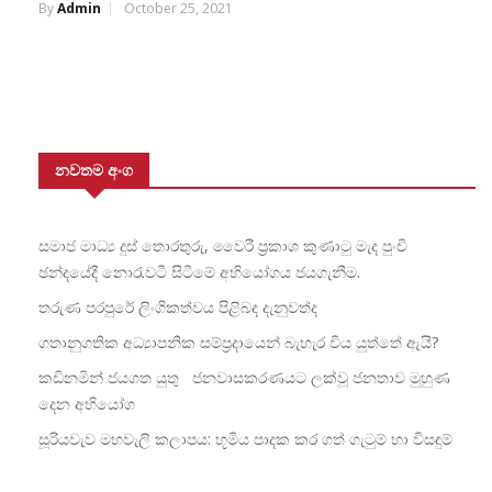
By
Admin
October 25, 2021
නවතම අංග
සමාජ මාධ්‍ය දුස් තොරතුරු, වෛරී ප්‍රකාශ කුණාටු මැද පුංචි
ඡන්දයේදී නොරැවටී සිටීමේ අභියෝගය ජයගැනීම.
තරුණ පරපුරේ ලිංගිකත්වය පිළිබද දැනුවත්ද
ගතානුගතික අධ්‍යාපනික සම්ප්‍රදායෙන් බැහැර විය යුත්තේ ඇයි?
කඩිනමින් ජයගත යුතු ජනවාසකරණයට ලක්වූ ජනතාව මුහුණ
දෙන අභියෝග
සූරියවැව මහවැලි කලාපය: භූමිය පාදක කර ගත් ගැටුම් හා විසඳුම්