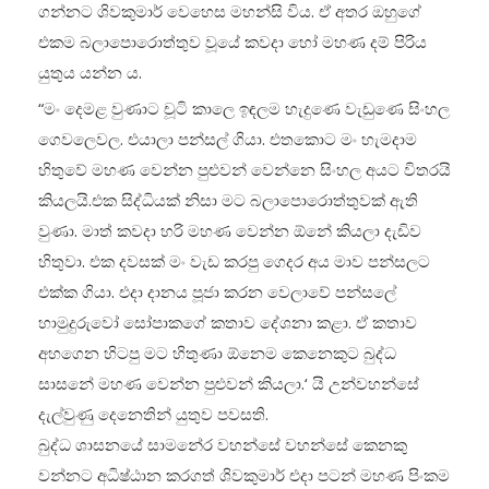
ගන්නට ශිවකුමාර් වෙහෙස මහන්සි විය. ඒ අතර ඔහුගේ
එකම බලාපොරොත්තුව වූයේ කවදා හෝ මහණ දම් පිරිය
යුතුය යන්න ය.
“මං දෙමළ වුණාට චූටි කාලෙ ඉඳලම හැදුණෙ වැඩුණෙ සිංහල
ගෙවල‍ෙවල. එයාලා පන්සල් ගියා. එතකොට මං හැමදාම
හිතුවේ මහණ වෙන්න පුළුවන් වෙන්නෙ සිංහල අයට විතරයි
කියලයි.එක සිද්ධියක් නිසා මට බලාපොරොත්තුවක් ඇති
වුණා. මාත් කවදා හරි මහණ වෙන්න ඕනේ කියලා දැඩිව
හිතුවා. එක දවසක් මං වැඩ කරපු ගෙදර අය මාව පන්සලට
එක්ක ගියා. එදා දානය පූජා කරන වෙලාවේ පන්සලේ
හාමුදුරුවෝ සෝපාකගේ කතාව දේශනා කළා. ඒ කතාව
අහගෙන හිටපු මට හිතුණා ඕනෙම කෙනෙකුට බුද්ධ
සාසනේ මහණ වෙන්න පුළුවන් කියලා.‘ යි උන්වහන්සේ
දැල්වුණු දෙනෙතින් යුතුව පවසති.
බුද්ධ ශාසනයේ සාමනේර වහන්සේ වහන්සේ කෙනකු
වන්නට අධිෂ්ඨාන කරගත් ශිවකුමාර් එදා පටන් මහණ පිංකම