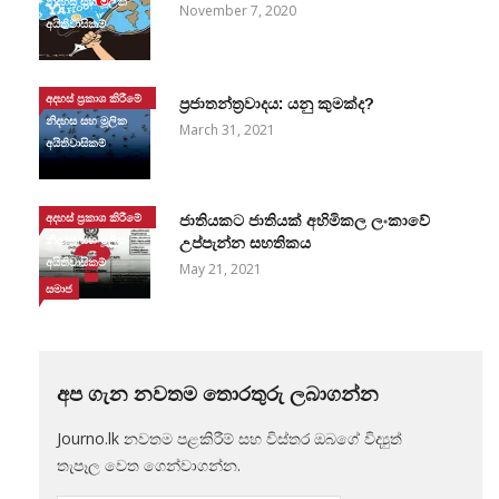
නිදහස සහ මූලික
November 7, 2020
අයිතිවාසිකම්
අදහස් ප්‍රකාශ කිරීමේ
ප්‍රජාතන්ත්‍රවාදය: යනු කුමක්ද?
නිදහස සහ මූලික
March 31, 2021
අයිතිවාසිකම්
අදහස් ප්‍රකාශ කිරීමේ
ජාතියකට ජාතියක් අහිමිකල ලංකාවේ
නිදහස සහ මූලික
උප්පැන්න සහතිකය
අයිතිවාසිකම්
May 21, 2021
සමාජ
අප ගැන නවතම තොරතුරු ලබාගන්න
Journo.lk නවතම පළකිරීම් සහ විස්තර ඔබගේ විද්‍යුත්
තැපෑල වෙත ගෙන්වාගන්න.