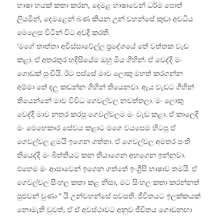
භාෂා හයක් කතා කරන, දෙමළ භාෂාවෙන් ධර්ම පොත්
ලියමින්, දෙමළෙන් බණ කියන උන් වහන්සේ කුඩා අවධිය
මෙලෙස විටින් විට අවදි කරති.
‘මගේ තාත්තා අවිස්සාවේල්ල ප්‍රදේශයේ තේ වත්තක වැඩ
කළා. ඒ අතරතුර හදිසියේම ඔහු මිය ගිහින්. ඒ වෙද්දි මං
ගොඩක් පුංචියි. ඊට පස්සේ මාව ලොකු මහත් කරගන්න
අම්මා තේ දලු කඩන්න ගිහින් තියෙනවා. ඇය වැඩට ගිහින්
තියෙන්නේ මාව විවිධ ගෙවල්වල නවත්තලා. මං ලොකු
වෙද්දි මාව නතර කරපු ගෙවල්වලම මං වැඩ කළා. ඒ කාලෙදි
මං මෙහෙකාර සේවය කළාට මගෙ වයසෙම හිටපු ඒ
ගෙවල්වල ළමයි ඉගෙන ගත්තා. ඒ ගෙවල්වල අමතර පංති
තියෙද්දි මං බිත්තියට කන තියාගෙන අහගෙන ඉන්නවා.
එහෙම මං ආසාවෙන් ඉගෙන ගත්තේ ඉංග්‍රීසි භාෂාව තමයි. ඒ
ගෙවල්වල සිංහල කතා කළ නිසා, මට සිංහල කතා කරන්නත්
පුළුවන් වුණා ” යි උන්වහන්සේ පවසති. ජීවිතයට ඉලක්කයක්
නොමැති වුවත්, ඒ ඒ අවස්ථාවට අනුව ජීවිතය ගොඩනඟා