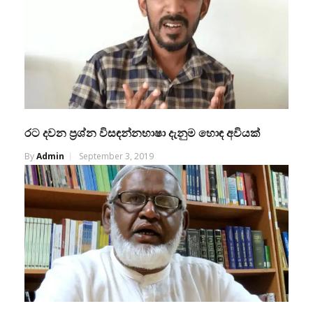
රට දවන ප්‍රශ්න විසඳන්නභාෂා දැනුම හොඳ අවියක්
By
Admin
September 3, 2019