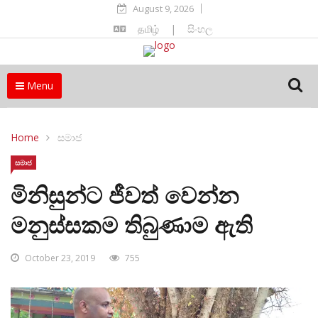
August 9, 2026
தமிழ்
|
සිංහල
Menu
Home
සමාජ
සමාජ
මිනිසුන්ට ජීවත් වෙන්න
මනුස්සකම තිබුණාම ඇති
October 23, 2019
755