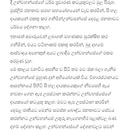
දී උන්වහන්සේගේ ධර්ම ප්‍රචාරණ කටයුතුවලට මුල පිරූහ.
මුස්ලිම් ජනතාව සමඟ සහයෝගයෙන් වැඩ කරමින්, සිංහල
දායකයන් එකතු කර ගනිමින්උන්වසන්සේ දෙමළ ජනතාවට
ධර්මය දේශනා කළහ.
ඉතාමත් අමාරුවෙන් ලබාගත් මහණකම සුරක්ෂිත කර
ගනිමින්, එයට වටිනාකම් එකතු කරමින්, බුදු දහමේ
ආස්වාදය අනෙකුත් අයට ලබාදීම උන්වහන්සේගේ එකම
අරමුණ වූහ.
මේ කාලය වනවිට අසනීප ව සිටි තම මව රැක බලා ගැනීම
උන්වහන්සේ මුහුණ දුන් අභියෝගයක් විය. විහාරස්ථානයට
ආසන්නයේ පිහිටි සිංහල දායකයෙකුගේ නිවසෙහි ඇය
නවතා ගෙන ඇප උපස්ථාන කරන්නට උන්වහස්සේගේ
දායකයෝ කටයුතු කළහ. මවට ඇප උපස්ථාන කරමින්
දෙමළ ජාතියට මෙන්ම සමස්ත බෞද්ධ ජනතාවට සේවය
කරන්නට උන්වහන්සේ උතුරු නැගෙනහිර පළාත්වල බණ
දහම් දේශනා කළහ. උන්වහන්සේගේ දේශනවලට සවන්