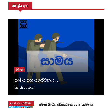
ජනප්‍රිය අංග
වීඩියෝ
සාමය සහ සහජීවනය …
March 29, 2021
අදහස් ප්‍රකාශ කිරීමේ
සමාජ මාධ්‍ය අවභාවිතය හා නියාමනය