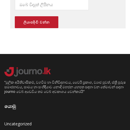
“මූලික අයිතිවාසිකම්, වගවීම හා විනිවිදභාවය, වෛරී ප්‍රකාශ, ව්‍යාජ පුවත්, ස්ත්‍රී පුරුෂ
සමාජභාවය, සාමය හා සංහිඳියාව යනාදී මහජන යහපත සඳහා වන තේමාවන් සඳහා
journo වෙබ් අඩෙවිය තම වෙබ් අවකාශය වෙන්කරයි”
යොමු
Uncategorized