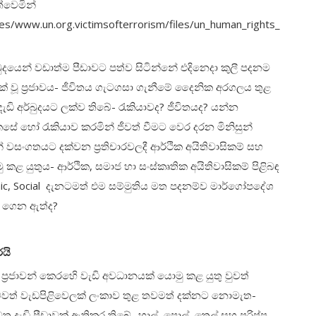
්වෙමින්
tes/www.un.org.victimsofterrorism/files/un_human_rights_
දයෙන් වඩාත්ම පීඩාවට පත්ව සිටින්නේ එදිනෙදා කුලී පදනම
 වූ ප්‍රජාවය- ජීවිතය ගැටගසා ගැනීමේ දෛනික අරගලය තුළ
ඩි අර්බුදයට ලක්ව තිබේ- රැකියාවද? ජීවිතයද? යන්න
 හෝ රැකියාව කරමින් ජීවත් වීමට වෙර දරන මිනිසුන්
න් වසංගතයට දක්වන ප්‍රතිචාරවලදී ආර්ථික අයිතිවාසිකම් සහ
 යුතුය- ආර්ථික, සමාජ හා සංස්කෘතික අයිතිවාසිකම් පිළිබඳ
mic, Social දැනටමත් එම සම්මුතිය මත පදනම්ව මාර්ගෝපදේශ
ට ගෙන ඇත්ද?
යි
 ප්‍රජාවන් කෙරහෙි වැඩි අවධානයක් යොමු කළ යුතු වුවත්
‍රමවත් වැඩපිළිවෙලක් ලංකාව තුළ තවමත් දක්නට නොමැත-
ල් මත දැඩි පීඩාවක් ඇතිකර තිබේ- හාල්, පොල්, තෙල් සහ පරිප්පු