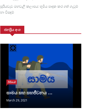
සූරියවැව මහවැලි කලාපය: භූමිය පාදක කර ගත් ගැටුම්
හා විසඳුම්
ජනප්‍රිය අංග
වීඩියෝ
සාමය සහ සහජීවනය …
March 29, 2021