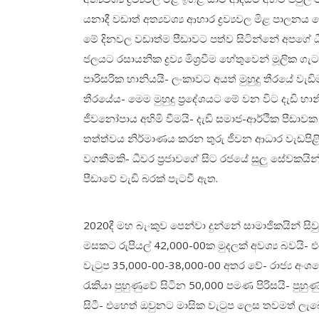
යනාදී වඩාත් අත්‍යවශ්‍ය ආහාර ද්‍රව්‍යවල මිළ පා
මේ දිනවල වඩාත්ම පීඩාවට පත්ව සිටින්නේ අපගේ ධී
ජලයට රසායනික ද්‍රව්‍ය මිශ්‍රවීම හේතුවෙන් මූලික ග
පාරිසරික හානියයි- ලංකාවට අයත් මුහුදු තීරයේ වැඩ
තීරයේය- මෙම මුහුදු ප්‍රදේශයට මේ වන විට දැඩි හාන
ජීවනෝපාය අහිමි වීමයි- දැඩි සමාජ-ආර්ථික පීඩාවක හි
තත්ත්වය නිර්මාණය කරන තුරු ජීවන ආධාර වැඩපිළිව
වගකීමකි- ධීවර ප්‍රජාවගේ සිට රජයේ සුලු සේවකයින
පීඩාවේ වැඩි බරක් පැටවී ඇත.
2020දී මහ බැංකුව පෙන්වා දුන්නේ සාමාජිකයින් ස
මසකට රුපියල් 42,000-00ක මුදලක් අවශ්‍ය බවයි- එ
වැටුප 35,000-00-38,000-00 අතර වේ- රාජ්‍ය අංශයේ
රැකියා පුහුණුවේ සිටින 50,000 පමණ පිරිසයි- පුහ
සිටී- එහෙත් ඔවුනට මාසික වැටුප ලෙස තවමත් ලැ