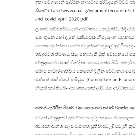
ඉතා වේගයෙන් ආර්ථික හා සමාජ අර්බුදයක් බවට පත
තිබේ”https://www.un.org/victimsofterrorism/si
and_covid_april_2020.pdf’ .
ලංකාව සම්බන්ධයෙන් අවධානය යොමු කිරීමේදී අර්බු
මත කුමක් හෝ දෑතේ රැකියාවක නියැලෙන බහුතරයක්
සෞඛ්‍ය ආරක්ෂාව සේම ඔවුන්ගේ පවුලේ ආර්ථිකයද දැ
තවදුරටත් තීරණය කළ නොහැකි මුත් අවසානයේ කෙසේ
අර්බුදයෙන් වඩාත් වින්දිතභාවයට පත්ව සිටී- එබැවි
සමාජ සාධාරණත්වය කෙරෙහි මූලික අවධානය යොමු කළ
එක්සත් ජාතීන්ගේ කමිටුව :(Committee on Econo
නිකුත් කර තිබේ- අප කොතෙක් දුරට එය අවධානය
සමාජ-ආර්ථික පීඩාව වසංගතය තව තවත් ව්‍යාප්ත කර
වඩාත් අර්බුදකාරී අවස්ථාවක දරිද්‍රතාවයෙන් පෙලෙන
අවාසනාවන්ත ලෙස වසංගත ප්‍රතිචාරවලදී එවැනි ක්
අත්‍යවශ්‍ය ද්‍රව්‍යවල මිළ ඉහළ යාම ආදයම් අහිමි පවු