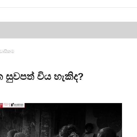
ිවාසිකම්
සුවපත් විය හැකිද?