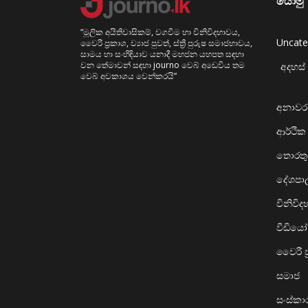
යොමු
“මූලික අයිතිවාසිකම්, වගවීම හා විනිවිදභාවය,
Uncate
වෛරී ප්‍රකාශ, ව්‍යාජ පුවත්, ස්ත්‍රී පුරුෂ සමාජභාවය,
සාමය හා සංහිඳියාව යනාදී මහජන යහපත සඳහා
වන තේමාවන් සඳහා journo වෙබ් අඩෙවිය තම
අදහස් 
වෙබ් අවකාශය වෙන්කරයි”
අනාව
ආර්ථික
තොරතුර
දේශප
විනිවි
වීඩියෝ
වෛරී ප්
සමාජ
සංස්ක