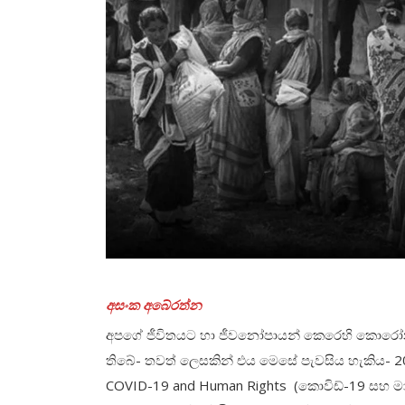
අසංක අබේරත්න
අපගේ ජීවිතයට හා ජීවනෝපායන් කෙරෙහි කොරෝනා
තිබේ- තවත් ලෙසකින් එය මෙසේ පැවසිය හැකිය- 202
COVID-19 and Human Rights (කොවිඩ්-19 සහ මාන