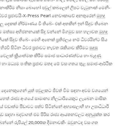
ලනය නොකිරීම නිසා බොහෝ පවුල් කබලෙන් ලිපට වැටුනාක් මෙනි-
වර ප්‍රජාවයි-X-Press Pearl නෙවෟකාවේ අනතුරෙන් මුහුදු
ැටලු දෙකක් නිර්මාණය වී තිබේ- එක් අතකින් ඉන් සිදුව තිබෙන
ිම මත්ස්‍ය අභිජනනයක් සිදු වන්නේ මිගමුව සහ හලාවත මුහුදු
ියක් සිදුව තිබේ- මෙහි අනෙක් ප්‍රතිඵලය නම් ධීවරයින්ට සිය
රවී සිටින ධීවර ප්‍රජාවට නැවත රැකියාව කිරීමට සුදුසු
ෙලක් ක්‍රියාත්මක කිරීම සමාජ සාධාරණත්වය හා බැදුණු
් හා මධ්‍යම පංතික ප්‍රජාව මතද මේ වසංගතය තුළ සමාජ-ආර්ථික
ිවු දෙනෙකුගෙන් යුත් පවුලකට ජීවත් වීම සඳහා අවම වශයෙන්
හෙත් රාජ්‍ය අංශයේ සාමාන්‍ය නිලධාරියෙකුට ලැබෙන මාසික
 වඩාත්ම පීඩාවට පත්ව සිටින්නේ අභ්‍යාසලාභී හා උපාධිධාරී
ුණුව සඳහා බදවාගත් එම පිරිස රාජ්‍ය ආයතනවලට අනුයුක්ත කර
බෙන්නේ රුපියල් 20,000ක දීමනාවකි- ඔවුනටද වසංගත