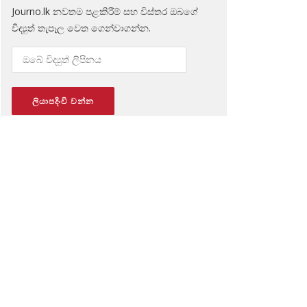
Journo.lk නවතම පළකිරීම් සහ විස්තර ඔබගේ
විද්‍යුත් තැපෑල වෙත ගෙන්වාගන්න.