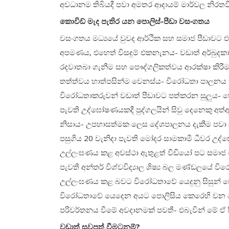
අවධානම තිබියදී පවා අමතර ආදායම් මාර්වල නිරතවී
කොවිඩ් මැද පැතිර යන පොලිස්-පීඩා වසංගතය
වසංගතය මධ්‍යයේ වුවද ආර්ථික සහ සමාජ පීඩා
අපමණය, එහෙත් විසදුම් එකනැනය- වඩාත් අර්බුදකා
රදවාතබා ගැනීම සහ පෞද්ගලිකත්වය ආරක්ෂා කිරීමට
තත්ත්වය හාත්පසින්ම වෙනස්ය- විරෝධතා පාලනය ක
විරෝධතාකරුවන් වඩාත් පීඩාවට පත්කරන සුලුය- ත
පැවති උද්ඝෝෂණයකදී පුද්ගලයින් සිවු දෙනෙකු අත්අ
නිසාය- උපහාසත්මක ලෙස දේශපාලනය දැකීම පවා දැ
පසුගිය 20 වැනිදා පැවති මෝදර සාමකාමී ධීවර උද
උල්ලංඝණය කළ අවස්ථා ඇතුළත් වීඩියෝ පට සමාජ 
පැවති අන්තර් විශ්වවිද්‍යාල ශිෂ්‍ය බල මණ්ඩලයේ 
උල්ලංඝණය කළ බවට විරෝධතාවේ යෙදුනු සිසුන් ච
විරෝධතාවේ යෙදෙන අයට පොලිසිය කෙරෙහි වන කෝ
පරිවර්තනය වීමේ අවදානමක් පවතී- එබැවින් මේ ඒ පිළ
වඩාත් සුවපත් වීමටනම්?