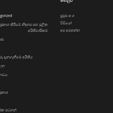
මෙනුව
gorized
ප්‍රමුඛ අංග
වීඩියෝ
ප්‍රකාශ කිරීමේ නිදහස සහ මූලික
අප අමතන්න
අයිතිවාසිකම්
රණ
ු දැනගැනීමේ අයිතිය
ාලන
දභාවය
‍රකාශ
ාරක සටහන්