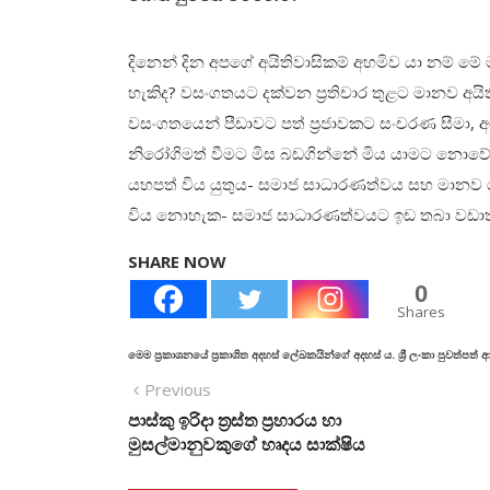
දිනෙන් දින අපගේ අයිතිවාසිකම් අහමිව යා නම් ම
හැකිද? වසංගතයට දක්වන ප්‍රතිචාර තුළට මානව අ
වසංගතයෙන් පීඩාවට පත් ප්‍රජාවකට සංචරණ සීමා, 
නිරෝගිමත් වීමට මිස බඩගින්නේ මිය යාමට නොවේ-
යහපත් විය යුතුය- සමාජ සාධාරණත්වය සහ මානව
විය නොහැක- සමාජ සාධාරණත්වයට ඉඩ තබා වඩාත්
SHARE NOW
0
Shares
මෙම ප්‍රකාශනයේ ප්‍රකාශිත අදහස් ලේඛකයින්ගේ අදහස් ය. ශ්‍රී ලංකා පුවත්පත
Previous
පාස්කු ඉරිදා ත්‍රස්ත ප්‍රහාරය හා
මුසල්මානුවකුගේ හෘදය සාක්ෂිය