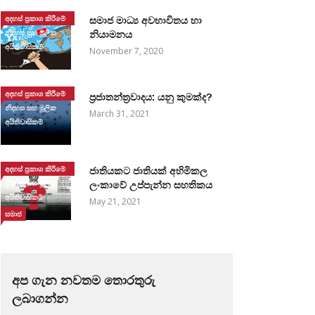
අදහස් ප්‍රකාශ කිරීමේ
සමාජ මාධ්‍ය අවභාවිතය හා
නිදහස සහ මූලික
නියාමනය
අයිතිවාසිකම්
November 7, 2020
අදහස් ප්‍රකාශ කිරීමේ
ප්‍රජාතන්ත්‍රවාදය: යනු කුමක්ද?
නිදහස සහ මූලික
March 31, 2021
අයිතිවාසිකම්
අදහස් ප්‍රකාශ කිරීමේ
ජාතියකට ජාතියක් අහිමිකල
නිදහස සහ මූලික
ලංකාවේ උප්පැන්න සහතිකය
අයිතිවාසිකම්
May 21, 2021
සමාජ
අප ගැන නවතම තොරතුරු
ලබාගන්න