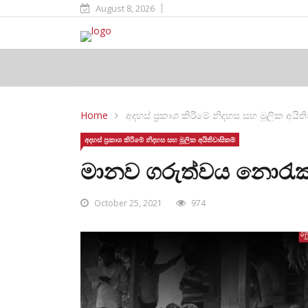
August 8, 2026
Home
අදහස් ප්‍රකාශ කිරීමේ නිදහස සහ මූලික අයිත
අදහස් ප්‍රකාශ කිරීමේ නිදහස සහ මූලික අයිතිවාසිකම්
මානව ගරුත්වය නොරැක 
October 25, 2021
974