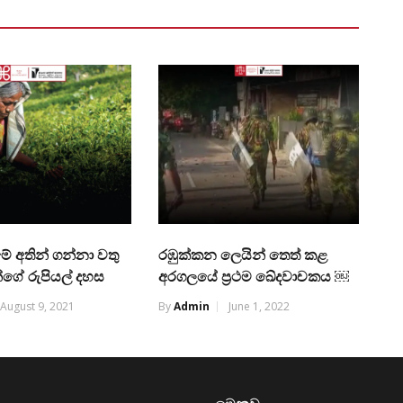
 මේ අතින් ගන්නා වතු
රඹුක්කන ල‍ෙයින් ත‍ෙත් කළ
ගේ රුපියල් දහස
අරගලයේ ප්‍රථම ඛේදවාචකය ￼
August 9, 2021
By
Admin
June 1, 2022