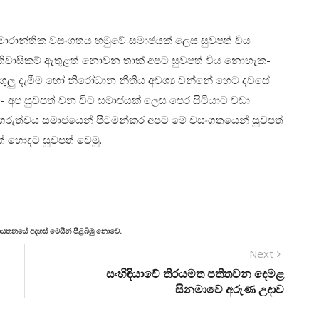
ේ මාරාන්තික වසංගතය හමුවේ සමාජයක් ලෙස සුවපත් විය
යිතිවාසිකම් ඇතුළත් නොවන තාක් අපට සුවපත් විය නොහැක-
අගුලු දැමීම හෝ නිරෝධාන නීතිය අවශ්‍ය වන්නේ හෙට දවසේ
 අප සුවපත් වන විට සමාජයක් ලෙස පෙර සිටියාට වඩා
 ගරුත්වය සමාජයෙන් පිටමන්කර අපට මේ වසංගතයෙන් සුවපත්
 හොදට සුවපත් වෙමු.
් ආයතනයේ අදහස් මෙයින් පිළිබිඹු නොවේ.
Next
සංහිඳියාවේ තිරයමත පතිතවන දෙමළ
සිනමාවේ අරුණ උදාව