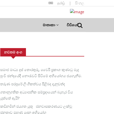
தமிழ்
|
සිංහල
මාතෘකා
වීඩියෝ
නවතම අංග
සමාජ මාධ්‍ය දුස් තොරතුරු, වෛරී ප්‍රකාශ කුණාටු මැද
පුංචි ඡන්දයේදී නොරැවටී සිටීමේ අභියෝගය ජයගැනීම.
තරුණ පරපුරේ ලිංගිකත්වය පිළිබද දැනුවත්ද
ගතානුගතික අධ්‍යාපනික සම්ප්‍රදායෙන් බැහැර විය
යුත්තේ ඇයි?
කඩිනමින් ජයගත යුතු ජනවාසකරණයට ලක්වූ
ජනතාව මුහුණ දෙන අභියෝග