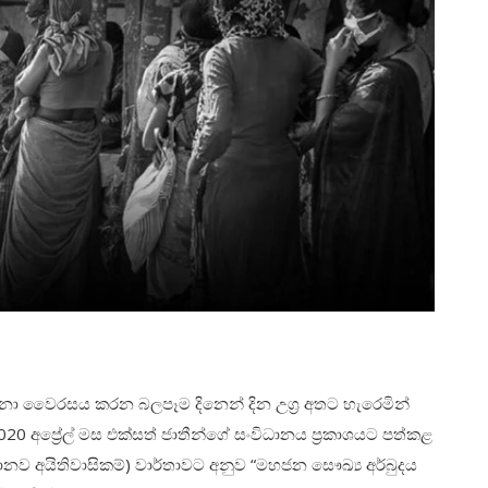
 වෛරසය කරන බලපෑම දිනෙන් දින උග්‍ර අතට හැරෙමින්
0 අප්‍රේල් මස එක්සත් ජාතීන්ගේ සංවිධානය ප්‍රකාශයට පත්කළ
ව අයිතිවාසිකම්) වාර්තාවට අනුව “මහජන සෞඛ්‍ය අර්බුදය