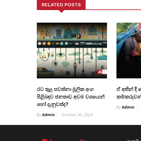
RELATED POSTS
රට තුළ පවත්නා මූලික අංග
ඒ අතින් දී
පිළිබඳව ජනතාව අවම වශයෙන්
කම්කරුවන්
හෝ දැනුවත්ද?
By
Admin
By
Admin
October 30, 2024