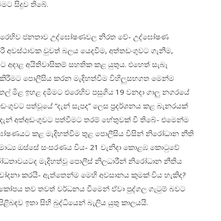
මට සිදුව තිබේ.
වට එරෙහිව ජනතාව උද්ඝෝෂණවල නිරත වේ- උද්ඝෝෂණ
රී අවස්ථාවක වුවත් බලය යෙදවීම, අත්තඩංගුවට ගැනීම,
 අදාළ අයිතිවාසිකම් සහතික කළ යුතුය. එහෙත් සැබෑ
ිරීමට පොලීසිය කරන මැදිහත්වීම විහිලුසහගත මෙන්ම
ෙල් මිළ ඉහළ දමීමට එරෙහිව පසුගිය 19 වනදා ගාලු නගරයේ
ඩංගුවට පත්වූයේ “දැන් සැපද” ලෙස ප්‍රදර්ශනය කළ බැනරයක්
න් අත්අඩංගුවට පත්වීමට තරම් හේතුවක් වී තිබේ- එමෙන්ම
්ඝෝෂණයට කළ මැදිහත්වීම තුළ පොලීසිය විසින් නිරෝධාන නීති
මාධ්‍ය ඔස්සේ සංසරණය විය- 21 වැනිදා කොළඹ කොටුවේ
විරෝධතාවයටද මැදිහත්වූ පොලීස් නිලධාරීන් නිරෝධාන නීතිය
ෝදනා කරයි- ඇත්තෙන්ම මෙහි අවසානය කුමක් විය හැකිද?
පය තව තවත් වර්ධනය වීමෙන් ඒවා පුද්ගල ගැටුම් බවට
ිබඳව ඉතා සිහි බුද්ධියෙන් බැලිය යුතු කාලයයි.