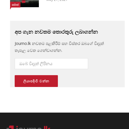
සමාජ
අප ගැන නවතම තොරතුරු ලබාගන්න
Journo.lk නවතම පළකිරීම් සහ විස්තර ඔබගේ විද්‍යුත්
තැපෑල වෙත ගෙන්වාගන්න.