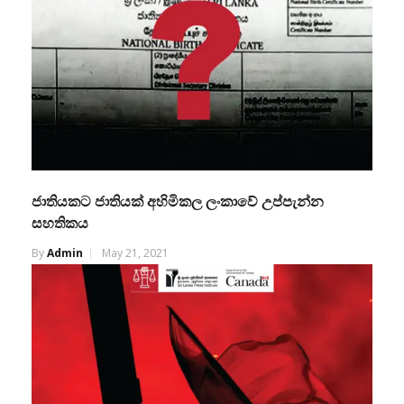
ජාතියකට ජාතියක් අහිමිකල ලංකාවේ උප්පැන්න
සහතිකය
By
Admin
May 21, 2021