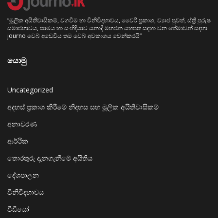
“මූලික අයිතිවාසිකම්, වගවීම හා විනිවිදභාවය, වෛරී ප්‍රකාශ, ව්‍යාජ පුවත්, ස්ත්‍රී පුරුෂ
සමාජභාවය, සාමය හා සංහිඳියාව යනාදී මහජන යහපත සඳහා වන තේමාවන් සඳහා
journo වෙබ් අඩෙවිය තම වෙබ් අවකාශය වෙන්කරයි”
යොමු
Uncategorized
අදහස් ප්‍රකාශ කිරීමේ නිදහස සහ මූලික අයිතිවාසිකම්
අනාවරණ
ආර්ථික
තොරතුරු දැනගැනීමේ අයිතිය
දේශපාලන
විනිවිදභාවය
වීඩියෝ