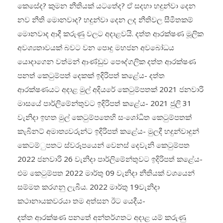
කෙසේද? කුමන නීතියක් යටතේද? ඒ සදහා හදුන්වා දෙන
නව නීති මොනවාද? හදුන්වා දෙන ලද නීතිවල සීමීතකම්
මොනවාද ආදී කරුණු වලට අදාළවයි. දත්ත ආරක්ෂණ මූලික
අවශ්‍යතාවයක් බවට වන පොදු මහජන අවබෝධය
යොදාගෙන වත්මන් ආණ්ඩුව පෞද්ගලික දත්ත ආරක්ෂණ
පනත් කෙටුම්පත් දෙකක් ඉදිරිපත් කළේය- දත්ත
ආරක්ෂණයට අදාළ මුල් අදියරේ කෙටුම්පතක් 2021 ජනවාරි
මාසයේ පාර්ලිමේන්තුවට ඉදිරිපත් කළේය- 2021 ජුලි 31
වැනිදා ඉහත මුල් කෙටුම්පතෙහි සංශෝධිත කෙටුම්පතක්
කැබිනට් අමාත්‍යවරුන්ට ඉදිරිපත් කළේය- මුලදී හදුන්වාදුන්
කෙටම්ුපතට ස්වරූපයෙන් වෙනස් දෙවැනි කෙටුම්පත
2022 ජනවාරි 26 වැනිදා පාර්ලිමේන්තුවට ඉදිරිපත් කළේය-
එම කෙටුම්පත 2022 මාර්තු 09 වැනිදා නීතියක් වශයෙන්
සම්මත කරගනු ලැබීය. 2022 මාර්තු 19වැනිදා
කථානායකවරයා තම අත්සන ඊට යෙදීය-
දත්ත ආරක්ෂණ පනතේ අන්තර්ගතට අදාළ යම් කරුණු