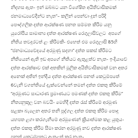
නිදහස ඇත- ඉන් ඔබ්බට යන විශේෂිත අයිතිවාසිකමක්
ජනමාධ්‍යවේදීන්ට නැත”– කලින් පෙන්වා දුන් පරිදි
පෞද්ගලික දත්ත ආරක්ෂණ පනත සම්මත කිරීම යනු
යුරෝපීය සාමාන්‍ය දත්ත ආරක්ෂණ රෙගුලාසිවලට අපගේ
නීතිය තවදුරටත් ළං කිරීමකි- එහෙත් එම රෙගුලාසි 85හි
“ජනමාධ්‍යවේදයේ අරමුණු සදහා” දත්ත සකස් කිරීමට
නීතියෙන් ඇති ඉඩ අපගේ නීතියට ඇතුළත්ව නැත- ඉංදියාවේ
දත්ත ආරක්ෂාව එක් අතකින් මූලික අයිතිවාසිකමක් වන අතර
අනෙක් අතින් ඉන්දීය දත්ත ආරක්ෂණ පනත් කෙටුම්පතේ
6වැනි වගන්තියේ දැක්වෙන්නේ තමන් දත්ත එකතු කිරීමේ
“අරමුණට සාධාරණ ප්‍රමාණයට පමණක් දත්ත එකතු කිරීම”
නීත්‍යනුකූල වන බවයි- මෙහිදී දත්ත රැස් කිරීමේ අරමුණ
සළකා බැලෙන අතර තනි පුද්ගල දත්ත එකතු කිරීම පොදු
යහපත ළගා කරගැනීමේ අරමුණෙන් ක්‍රියාත්මක කළ යුතුය-
දත්ත එකතු කිරීම සීමා කරන අරමුණු නව දත්ත ආරක්ෂණ
පනත් කෙටුම්පතට ඇතුළත් කර නැත-