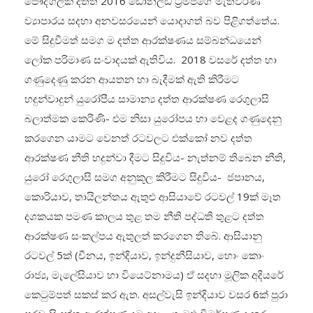
පෞද්ගලික දත්ත 2016 ඩොනල්ඩ් ට්‍රම්ප්ගේ මැතිවරණ
ව්‍යාපාරය සදහා අනවසරයෙන් යොදාගත් බව පිළිගත්තේය.
මේ සිදුවීමත් සමග ම දත්ත ආරක්ෂණය සම්බන්ධයෙන්
ලෝක පරිමාණ සංවාදයක් ඇතිවිය. 2018 වසරේ දත්ත හා
ගණුදෙණු කරන ආයතන හා බැදීමක් ඇති කිරීමට
හදුන්වාදුන් යුරෝපීය සාමාන්‍ය දත්ත ආරක්ෂණ රෙගුලාසි
බලාත්මක කෙරිණි- එම නිසා යුරෝපය හා වෙළද ගණුදෙනු
කරගෙන යාමට වෙනත් රටවලට එක්කෝ නව දත්ත
ආරක්ෂණ නීති හදුන්වා දීමට සිදුවිය- නැත්නම් තිබෙන නීති,
යුරෝ රෙගුලාසි සමග අනුකූල කිරීමට සිදුවිය- ජපානය,
කොරියාව, තායිලන්තය ඇතුළු ආසියාවේ රටවල් 19ක් මෑත
දශකයක පමණ කාලය තුළ තම නීති පද්ධති තුළට දත්ත
ආරක්ෂණ සංකල්පය ඇතුලත් කරගෙන තිබේ. ආසියානු
රටවල් 5ක් (චීනය, ඉන්දියාව, ඉන්දුනීසියාව, හොං කොං
රාජ්‍ය, මැලේසියාව හා වියෙට්නාමය) ඒ සදහා මූලික අදියරේ
කෙටුම්පත් සකස් කර ඇත. අසල්වැසි ඉන්දියාව වසර 6ක් පුරා