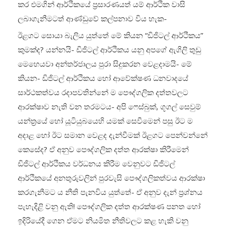
කර එමගින් ආර්ථිකයේ ප්‍රසාරණයත් යම් ආර්ථික වාසි
ලබාගැනීමටත් ආණ්ඩුවේ කල්පනාව විය හැක-
ඊළගට සොයා බැලිය යුත්තේ මේ කියන “ඩිජිටල් ආර්ථිකය”
කුමක්ද? යන්නයි- ඩිජිටල් ආර්ථිකය යනු අපගේ ඇගිලි තුඩු
මෙහෙයවා අන්තර්ජාලය පුරා සිදුකරන වෙළදාමයි- මේ
කියන- ඩිජිටල් ආර්ථිකය හෝ ආවේක්ෂණ ධනවාදයේ
සාර්ථකත්වය රදාපවතින්නේ ම පෞද්ගලික දත්තවලට
ආරක්ෂාව නැති වන තරමටය- අපි ෆෙස්බුක්, ගූගල් සෙවුම්
යන්ත්‍රයේ හෝ යූටියුබයෙහි යමක් සෙවීමෙන් පසු ඊට ම
අදාළ හෝ ඊට සමාන වෙළද දැන්වීමක් ඊළගට පෙන්වන්නේ
කෙසේද? ඒ අනුව පෞද්ගලික දත්ත ආරක්ෂා කිරීමෙන්
ඩිජිටල් ආර්ථිකය වර්ධනය කිරීම වෙනුවට ඩිජිටල්
ආර්ථිකයේ අනතුරුවලින් පුරවැසි පෞද්ගලිකත්වය ආරක්ෂා
කරගැනීමට ය නීති පැනවිය යුත්තේ- ඒ අනුව දැන් ප්‍රශ්නය
පැහැදිළි වනු ඇති! පෞද්ගලික දත්ත ආරක්ෂණ පනත හෝ
ඉදිරියේදී ගෙන ඒමට නියමිත නීතිවලට කළ හැකි වනු