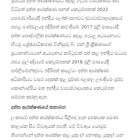
පුරවැසි දත්ත ආරක්ෂණයට අදාළ ගැටළු විමර්ෂණය කර
විධිමත් දත්ත ආරක්ෂණ පනත් කෙටුම්පතක් 2022
පෙබරවාරියේදී ඉන්දීය ලෝක් සභාවට (ව්‍යවස්ථාදායකයේ
පහළ මණ්ඩලය) ඉදිරිපත් කර තිබේ. 2017 ජුලි මාසයේදී
දත්ත පෞද්ගලික ආරක්ෂණයට අදාළ ගැටලු අධ්‍යයනයට
හිටපු ශ්‍රේෂ්ඨාධිකරණ විනිසුරු බී- එන් ශ්‍රී ක්‍රිෂ්ණාගේ
ප්‍රධානත්වයෙන් අධ්‍යයනය කමිටුවක් පත් කළ ඉන්දීය මධ්‍යම
රජය මුල් අදියරේ කෙටුම්පතක් 2018 ජුලි මාසයේදී
පාර්ලිමේන්තුවට ඉදිරිපත් කළේය- දත්ත ආරක්ෂණ
අධිකාරියට වසර දෙකක් තුළ පූර්ණ බලතල ලබාදීමේ පූර්ව
කොන්දේසිය මත ඉන්දීය ව්‍යවස්ථාදායකය කෙටුම්පත
සම්මත කරනු ඇත.
දත්ත ආරක්ෂණයේ කතාබහ
ලංකාවේ දත්ත ආරක්ෂණය පිළිබද මෑත දශකයක පමණ
කාලයක සිට විවාදයක් පවතී. මේ විවාදය යොමුව
තිබෙන්නේ දත්ත ආරක්ෂා කළ යුතු ද? නොකළ යුතුද? යන