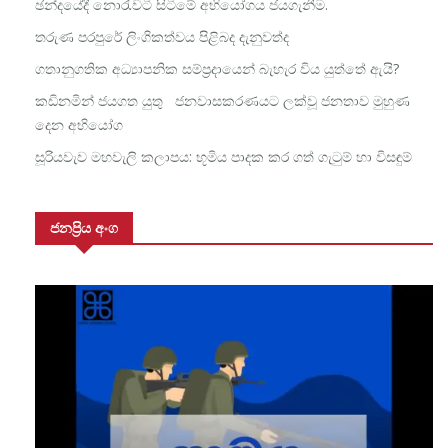
ඡන්දයේදී නොරැවටී සිටීමේ අභියෝගය ජයගැනීම.
තරුණ පරපුරේ ලිංගිකත්වය පිළිබද දැනුවත්ද
ගතානුගතික අධ්‍යාපනික සම්ප්‍රදායෙන් බැහැර විය යුත්තේ ඇයි?
කඩිනමින් ජයගත යුතු ජනවාසකරණයට ලක්වූ ජනතාව මුහුණ
දෙන අභියෝග
සූරියවැව මහවැලි කලාපය: භූමිය පාදක කර ගත් ගැටුම් හා විසඳුම්
ජනප්‍රිය අංග