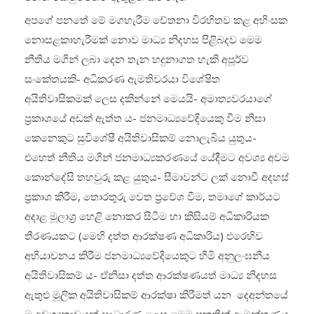
අපගේ පනතේ මේ මගහැරීම චේතනා විරහිතව කළ අහිංසක
නොසළකාහැරීමක් නොව මාධ්‍ය නිදහස පිළිබදව මෙම
නීතිය මගින් ලබා දෙන තැන හදුනාගත හැකි අපූර්ව
සංකේතයකි- අධිකරණ ඇමතිවරයා විශේෂිත
අයිතිවාසිකමක් ලෙස දකින්නේ මෙයයි- අමාත්‍යවරයාගේ
ප්‍රකාශයේ අඩක් ඇත්ත ය- ජනමාධ්‍යවේදියෙකු වීම නිසා
කෙනෙකුට සුවිශේෂී අයිතිවාසිකම් නොලැබිය යුතුය-
එහෙත් නීතිය මගින් ජනමාධ්‍යකරණයේ යේදීමට අවශ්‍ය අවම
කොන්දේසි තහවුරු කළ යුතුය- සීමාවන්ට ලක් නොවී අදහස්
ප්‍රකාශ කිරීම, තොරතුරු වෙත ප්‍රවේශ වීම, තමාගේ කාර්යට
අදාළ මූලාශ්‍ර හෙළි නොකර සිටීම හා කිසියම් අධිකාරියක
තීරණයකට (මෙහි දත්ත ආරක්ෂණ අධිකාරිය) එරෙහිව
අභියාචනය කිරීම ජනමාධ්‍යවේදියෙකුට හිමි අනුලංඝනීය
අයිතිවාසිකම් ය- ඒනිසා දත්ත ආරක්ෂණයත් මාධ්‍ය නිදහස
ඇතුළු මූලික අයිතිවාසිකම් ආරක්ෂා කිරීමත් යන දෙඅන්තයේ