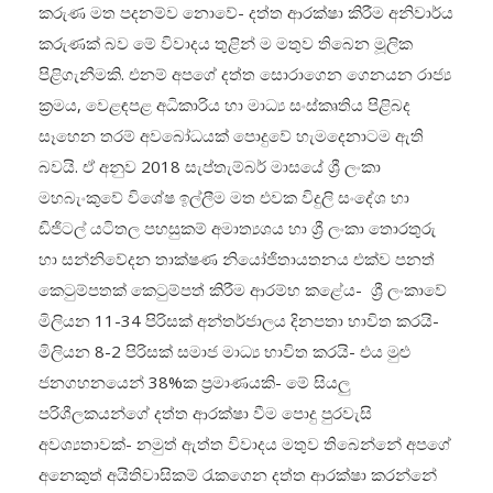
කරුණ මත පදනම්ව නොවේ- දත්ත ආරක්ෂා කිරීම අනිවාර්ය
කරුණක් බව මේ විවාදය තුළින් ම මතුව තිබෙන මූලික
පිළිගැනීමකි. එනම් අපගේ දත්ත සොරාගෙන ගෙනයන රාජ්‍ය
ක්‍රමය, වෙළඳපළ අධිකාරිය හා මාධ්‍ය සංස්කෘතිය පිළිබද
සෑහෙන තරම් අවබෝධයක් පොදුවේ හැමදෙනාටම ඇති
බවයි. ඒ අනුව 2018 සැප්තැම්බර් මාසයේ ශ්‍රී ලංකා
මහබැංකුවේ විශේෂ ඉල්ලීම මත එවක විදුලි සංදේශ හා
ඩිජිටල් යටිතල පහසුකම් අමාත්‍යශය හා ශ්‍රී ලංකා තොරතුරු
හා සන්නිවේදන තාක්ෂණ නියෝජිතායතනය එක්ව පනත්
කෙටුම්පතක් කෙටුම්පත් කිරීම ආරම්භ කළේය- ශ්‍රී ලංකාවේ
මිලියන 11-34 පිරිසක් අන්තර්ජාලය දිනපතා භාවිත කරයි-
මිලියන 8-2 පිරිසක් සමාජ මාධ්‍ය භාවිත කරයි- එය මුළු
ජනගහනයෙන් 38%ක ප්‍රමාණයකි- මේ සියලු
පරිශීලකයන්ගේ දත්ත ආරක්ෂා වීම පොදු පුරවැසි
අවශ්‍යතාවක්- නමුත් ඇත්ත විවාදය මතුව තිබෙන්නේ අපගේ
අනෙකුත් අයිතිවාසිකම් රැකගෙන දත්ත ආරක්ෂා කරන්නේ