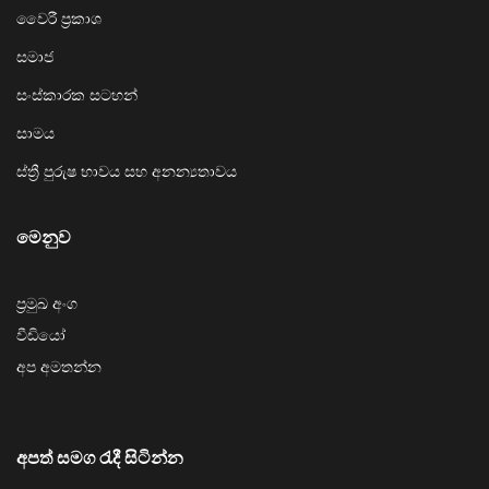
වෛරී ප්‍රකාශ
සමාජ
සංස්කාරක සටහන්
සාමය
ස්ත්‍රී පුරුෂ භාවය සහ අනන්‍යතාවය
මෙනුව
ප්‍රමුඛ අංග
වීඩියෝ
අප අමතන්න
අපත් සමග රැදී සිටින්න