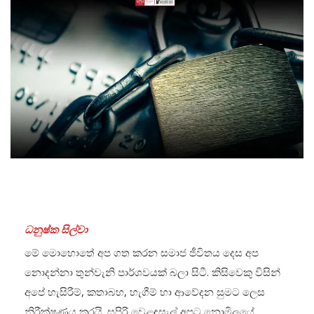
ධනුෂ්ක සිල්වා
මේ මොහොතේ අප ගත කරන සමාජ ජීවිතය දෙස අප
නොදන්නා තුන්වැනි පාර්ශවයක් බලා සිටී. කිසිවෙකු විසින්
අපේ හැසිරීම්, කතාබහ, හැගීම් හා ආවේදන සුමට ලෙස
නිරීක්ෂණය කරයි. සුපිරි වෙළඳසැල් අපට නොමිලයේ