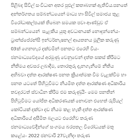
පිළිබද සිවිල් සංවිධාන අතර පුළුල් කතාබහක් ඇතිවිය.පනතේ
අන්තර්ගතය සම්බන්ධයෙන් මාධ්‍ය හා සිවිල් සමාජය තුළ
විරෝධාකල්පයක් තිබෙන සමයක පවා ආණ්ඩුව ඒ
සම්බන්ධයෙන් සැළකිය යුතු අවධානයක් නොදුන්නේය-
ට්‍රාන්ස්පේරන්සි ඉන්ටර්නැෂනල් ආයතනය මූලික කරුණු
03ක් ගෙනහැර දක්වමින් පනතට එරෙහි විය-
ජනමාධ්‍යවේදයේ අරමුණු වෙනුවෙන් දත්ත සකස් කිරීමට
නීතිමය අවසර ලබාදීම, තොරතුරු දැනගැනීමේ නීතිය
අභිබවා දත්ත ආරක්ෂණ පනත ක්‍රියාත්මක වීම වැළක්වීම හා
පනත යටතේ පිහිටුවීමට නියමිත දත්ත ආරක්ෂණ අධිකාරිය
තවදුරටත් ස්වාධීන කිරීම එම කරුණුයි- මෙම පනතින්
පිහිටුවීමට යෝජිත අධිකරණයක් නොවන එහෙත් රුපියල්
කෝටියක් දක්වා දඩ නියම කළ හැකි දත්ත ආරක්ෂණ
අධිකාරියේ අසීමිත බලයට එරෙහිව තරුණ
ජනමාධ්‍යවේදීන්ගේ සංගමය බරපතල විරෝධයක් මතු
කළේය- 2022 ජනවාරි 27වැනිදා තරුණ