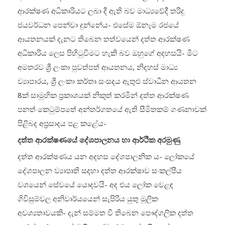
ආරක්ෂණ අධිකාරියට ලබා දී ඇති බව මාධ්‍යවේදී තරිදු
ජයවර්ධන පෙන්වා දුන්නේය- එසේම ඕනෑම රජයේ
ආයතනයක් දැනට තිබෙන තත්වයෙන් දත්ත ආරක්ෂණ
අධිකාරිය ලෙස පිහිටුවීමට හැකි බව ඔහුගේ අදහසයි- මීට
අමතරව ශ්‍රී ලංකා පුවත්පත් ආයතනය, නිදහස් මාධ්‍ය
ව්‍යාපාරය, ශ්‍රී ලංකා කර්තෘ සංසදය ඇතුළු ස්වාධීන ආයතන
8ක් සාමූහික ප්‍රකාශයක් නිකුත් කරමින් දත්ත ආරක්ෂණ
පනත් කෙටුම්පතේ අන්තර්ගතයේ ඇති සීමිතකම් ගණනාවක්
පිළිබද අප්‍රසාදය පළ කළේය-
දත්ත ආරක්ෂණයේ දේශපාලනය හා ආර්ථික අරමුණු
දත්ත ආරක්ෂණය යන අදහස දේශපාලනික ය- ලෝකයේ
දේශපාලන ව්‍යාපෘති සදහා දත්ත ආරක්ෂාව සංකල්පීය
වශයෙන් සේවයේ යොදවයි- අද එය ලෝක වෙළඳ
ගිවිසුම්වල අනිවාර්යයෙන් සැපිරිය යුතු මූලික
අවශ්‍යතාවයකි- දැන් සම්මත වී තිබෙන පෞද්ගලික දත්ත