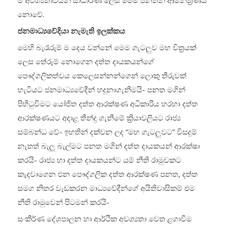
ම අවශ්‍යතාවයන් සාධාරණ ලෙස මෙම පනතින් ආමන්ත්‍රණය
නොවේ.
ජනමාධ්‍යවේදියා නැමැති ඉලක්කය
මෙහි බැරෑරුම් ම දෙය වන්නේ මෙම ගැටලුව මහ චිත්‍රයක්
ලෙස තේරුම් නොගෙන දත්ත දායකයන්ගේ
පෞද්ගලිකත්වය කෙලෙසන්නන්ගෙන් ලොකු තීරුවක්
හැටියට ජනමාධ්‍යවේදීන් හදුනාගැනීමයි- පනත මගින්
පිහිටුවීමට යෝජිත දත්ත ආරක්ෂණ අධිකාරිය හරහා දත්ත
ආරක්ෂණයට අදාළ තීන්දු ගැනීමේ ක්‍රියාවලියට රාජ්‍ය
සම්බන්ධ වේ- ඉහතින් දක්වන ලද “මහ ගැටලුවට” විසදුම්
නැතත් බැලූ බැල්මට පනත මගින් දත්ත දායකයන් ආරක්ෂා
කරයි- රාජ්‍ය හා දත්ත දායකයන්ට යම් නීති රාමුවකට
කැදවාගෙන එන පෞද්ගලික දත්ත ආරක්ෂණ පනත, දත්ත
සමග නිතර වැඩකරන මාධ්‍යවේදීන්ගේ අයිතිවාසිකම් එම
නීති රාමුවෙන් පිටමන් කරයි-
සංකීර්ණ දේශපාලන හා ආර්ථික අවශ්‍යතා වෙත ළගාවීම