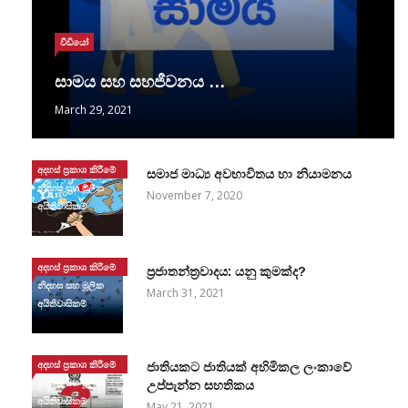
වීඩියෝ
සාමය සහ සහජීවනය …
March 29, 2021
අදහස් ප්‍රකාශ කිරීමේ
සමාජ මාධ්‍ය අවභාවිතය හා නියාමනය
නිදහස සහ මූලික
November 7, 2020
අයිතිවාසිකම්
අදහස් ප්‍රකාශ කිරීමේ
ප්‍රජාතන්ත්‍රවාදය: යනු කුමක්ද?
නිදහස සහ මූලික
March 31, 2021
අයිතිවාසිකම්
අදහස් ප්‍රකාශ කිරීමේ
ජාතියකට ජාතියක් අහිමිකල ලංකාවේ
නිදහස සහ මූලික
උප්පැන්න සහතිකය
අයිතිවාසිකම්
May 21, 2021