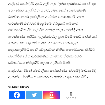
අරමුණු පෙරදැරිව අපට ලැබී ඇති “දත්ත ආරක්ෂණයෙන්” අප
දෙස නිතර බලාසිටින තුන්වැන්නාගෙන් (ආවේක්ෂණ
ධනවාදයෙන්) පුරවැසියා ආරක්ෂා නොකෙරේ- දත්ත
ආරක්ෂණ සීමාවන් බිදදැමීමේ වරදකාරී භුමිකාව
මාධ්‍යවේදියා පිට පැටවීම අපහසු නැත- මෙහිදී දත්ත
ආරක්ෂණය ආර්ථික ඉලක්කවටල ළගා වීමේ කෙටි පාරක් සේ
නොසළකා වැදගත් මානව අවශ්‍යතාවයක් ලෙස
හදුනාගැනීමට හා ඒ වෙනුවෙන් නීතිය සංශෝධනය කිරීමට
බල කිරීම දත්ත ආරක්ෂණය හා මාධ්‍ය නිදහස අතර
සමීකරණය නිවැරදිව ගළපා ගැනීමේ මගයි-
කතුවරයා විසින් මෙම ලිපිය සංස්කරණය කිරීමේදී මාධ්‍යවේදී
ආනන්ද ධර්මප්‍රිය ජයසේකර දායකත්වය අගය කර සිටී-
SHARE NOW
0
Shares