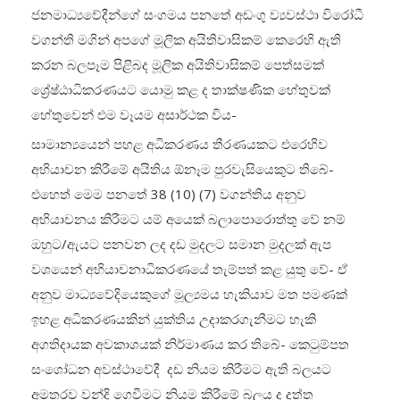
ජනමාධ්‍යවේදීන්ගේ සංගමය පනතේ අඩංගු ව්‍යවස්ථා විරෝධී
වගන්ති මගින් අපගේ මූලික අයිතිවාසිකම් කෙරෙහි ඇති
කරන බලපෑම පිළිබද මූලික අයිතිවාසිකම් පෙත්සමක්
ශ්‍රේෂ්ඨාධිකරණයට යොමු කළ ද තාක්ෂණික හේතුවක්
හේතුවෙන් එම වෑයම අසාර්ථක විය-
සාමාන්‍යයෙන් පහළ අධිකරණය තීරණයකට එරෙහිව
අභියාචන කිරීමේ අයිතිය ඕනෑම පුරවැසියෙකුට තිබේ-
එහෙත් මෙම පනතේ 38 (10) (7) වගන්තිය අනුව
අභියාචනය කිරීමට යම් අයෙක් බලාපොරොත්තු වේ නම්
ඔහුට/ඇයට පනවන ලද දඩ මුදලට සමාන මුදලක් ඇප
වශයෙන් අභියාචනාධිකරණයේ තැම්පත් කළ යුතු වේ- ඒ
අනුව මාධ්‍යවේදියෙකුගේ මූල්‍යමය හැකියාව මත පමණක්
ඉහළ අධිකරණයකින් යුක්තිය උදාකරගැනීමට හැකි
අගතිදායක අවකාශයක් නිර්මාණය කර තිබේ- කෙටුම්පත
සංශෝධන අවස්ථාවේදී දඩ නියම කිරීමට ඇති බලයට
අමතරව වන්දි ගෙවීමට නියම කිරීමේ බලය ද දත්ත