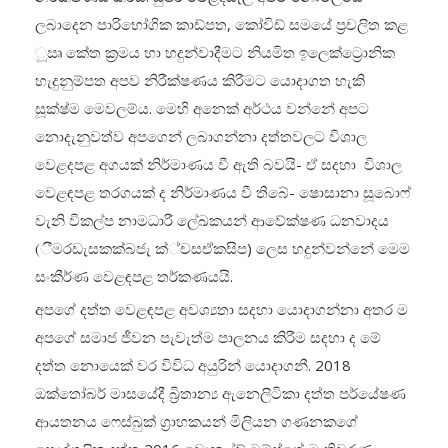
ලබාදෙන පාරිභෝගික කාඩ්පත, කෝවිඩ් සමයේ ප්‍රචලිත කළ
ූඍ කේත ක්‍රමය හා හදුන්වාදීමට නියමිත ඉලෙක්ට්‍රොනික
හැදුනුම්පත අපව නිරීක්ෂණය කිරීමට යොදාගත හැකි
සූක්ෂ්ම මෙවලම්ය. මෙහි අනෙක් අර්ථය වන්නේ අපට
නොදැනුවත්ව අපගෙන් ලබාගන්නා දත්තවලට විශාල
වෙළදපළ අගයක් නිර්මාණය වී ඇති බවයි- ඒ සදහා විශාල
වෙළඳපළ තරගයක් ද නිර්මාණය වී තිබේ- ෂොසානා සූබොෆ්
වැනි විකල්ප නාමධාරී ලේඛකයන් ආවේක්ෂණ ධනවාදය
(ීමරඩැසකක්බජැ ක්‍්චසඒකසිප) ලෙස හදුන්වන්නේ මෙම
සංකීර්ණ වෙළඳපළ තර්කණයයි.
අපගේ දත්ත වෙළඳපළ අවශ්‍යතා සදහා යොදාගන්නා අතර ම
අපගේ සමාජ ජීවන පැවැත්ම පාලනය කිරීම සදහා ද මේ
දත්ත නොයෙක් වර විවිධ අයුරින් යොදාගනී. 2018
ඔක්තෝබර් මාසයේදී බ්‍රිතාන්‍ය ඇනෙලිටිකා දත්ත පර්යේෂණ
ආයතනය ෆෙස්බුක් ග්‍රාහකයන් මිලියන ගණනකගේ