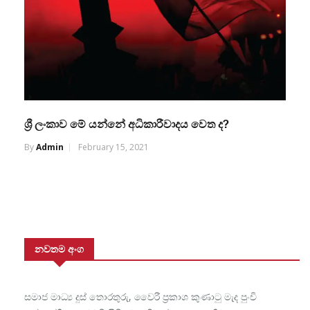
ශ්‍රී ලංකාව මේ යන්නේ අධිකාරීවාදය වෙත ද?
By
Admin
February 15, 2021
නවතම අංග
සමාජ මාධ්‍ය දුස් තොරතුරු, වෛරී ප්‍රකාශ කුණාටු මැද පුංචි