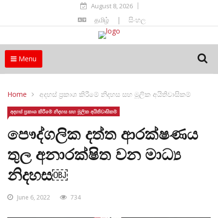
August 8, 2026
தமிழ்
|
සිංහල
Menu
Home
අදහස් ප්‍රකාශ කිරීමේ නිදහස සහ මූලික අයිතිවාසිකම්
අදහස් ප්‍රකාශ කිරීමේ නිදහස සහ මූලික අයිතිවාසිකම්
පෞද්ගලික දත්ත ආරක්ෂණය
තුල අනාරක්ෂිත වන මාධ්‍ය
නිදහස￼
June 6, 2022
734