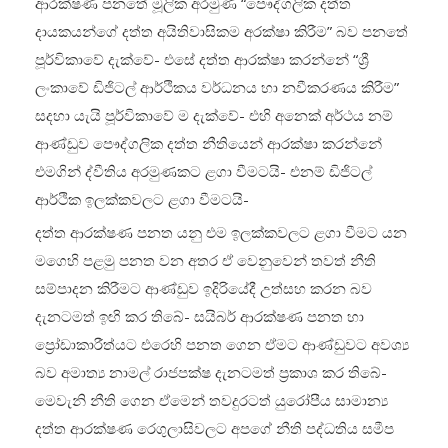
ආරක්ෂණ පනතේ මූලික අරමුණ “පෞද්ගලික දත්ත
දායකයන්ගේ දත්ත අයිතිවාසිකම අරක්ෂා කිරීම” බව පනතේ
පූර්විකාවේ දැක්වේ- එසේ දත්ත ආරක්ෂා කරන්නේ “ශ්‍රී
ලංකාවේ ඩිජිටල් ආර්ථිකය වර්ධනය හා නවීකරණය කිරීම”
සදහා යැයි පූර්විකාවේ ම දැක්වේ- එහි අනෙක් අර්ථය නම්
ආණ්ඩුව පෞද්ගලික දත්ත නීතියෙන් ආරක්ෂා කරන්නේ
එමගින් ද්වීතිය අරමුණකට ළගා වීමටයි- එනම් ඩිජිටල්
ආර්ථික ඉලක්කවලට ළගා වීමටයි-
දත්ත ආරක්ෂණ පනත යනු එම ඉලක්කවලට ළගා වීමට යන
මගෙහි පළමු පනත වන අතර ඒ වෙනුවෙන් තවත් නීති
සම්පාදන කිරීමට ආණ්ඩුව ඉදිරියේදී උත්සහ කරන බව
දැනටමත් ඉඟි කර තිබේ- සයිබර් ආරක්ෂණ පනත හා
ප්‍රෝඩාකාරීත්යට එරෙහි පනත ගෙන ඒමට ආණ්ඩුවට අවශ්‍ය
බව අමාත්‍ය නාමල් රාජපක්ෂ දැනටමත් ප්‍රකාශ කර තිබේ-
මෙවැනි නීති ගෙන ඒමෙන් තවදුරටත් යුරෝපීය සාමාන්‍ය
දත්ත ආරක්ෂණ රෙගුලාසිවලට අපගේ නීති පද්ධතිය සමීප