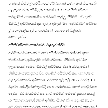
ඇත්තේ ඩිජිටල් ආර්ථිකයේ වර්ධනයත් සමග ඇති විය හැකි
බලපෑම්වලින් පරිශීලකයන්ගේ දත්ත හා අයිතිවාසිකම්
තවදුරටත් අනාරක්ෂිත තත්වයට තල්ලු කිරීමයි- ඒ අනුව
ඩිජිටල් ආර්ථිකයේ අනතුරු නැමැති “මහ ගැටළුවට” සම්මත
වූ පෞද්ගලික දත්ත ආරක්ෂණ පනතෙන් පිළිතුරු
නොලැබේ-
අයිතිවාසිකම් සාකච්ඡාව බැහැර කිරීම
ආර්ථික වර්ධනයත් මානව අයිතිවාසිකම් රැකීමත් අතර
තිබෙන්නේ ප්‍රතිලෝම සම්බන්ධයකි- කිසියම් ආර්ථික
ඉලක්කයක් (මෙහි ඩිජිටල් ආර්ථිකය වැනි) වෙනුවෙන්
නීතියක් සම්පාදනය විට එමගින් අයිතිවාසිකම් සාකච්ඡාව
බැහැර කෙරේ- අධිකරණ අමාත්‍ය අලි සබ්‍රි 2022 මාර්තු 10
වැනිදා පාර්ලිමේන්තුවේදී දත්ත ආරක්ෂණ පනත් කෙටුම්පත
දෙවන වර කියවීමට සහභාගී වෙමින් මෙසේ ප්‍රකාශ කළේ
ය- “ජනමාධ්‍යවේදීන්ගේ අයිතිවාසිකම් කියා දෙයක් නැත-
මේ රටේ ජනතාවටත් ජනමාධ්‍යවේදීන්ටත් අදහස් ප්‍රකාශයේ