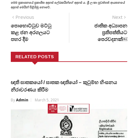
මෙම ප්‍රකාශනයේ ප්‍රකාශිත අදහස් ලේඛකයින්ගේ අදහස් ය. ශ්‍රී ලංකා පුවත්පත් ආයතනයේ
අදහස් මෙයින් පිළිබිඹු නොවේ.
Previous
Next
පොහොට්ටුව මට්ටු
ජාතික අධ්‍යාපන
කළ ජන අරගලයට
ප්‍රතිපත්තියට
පහර දීම
පෙරවදනක්￼
RELATED POSTS
ඥාති ඝාතකයෝ / ඝාතක ඥාතියෝ – කුටුම්භ හිංසනය
නිරාවරණය කිරීම
By
Admin
March 5, 2021