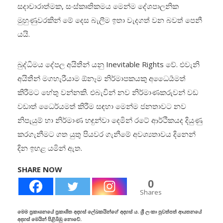
සදාචාරාත්මක, සංස්කෘතිකමය මෙන්ම දේශපාලනික
මුහුණුවරකින් මේ දෙස බැලීම ඉතා වැදගත් වන බවත් පෙනී
යයි.
බුද්ධිමය දේපල අයිතීන් යනු Inevitable Rights වේ. එවැනි
අයිතීන් මගහැරීයාම ඕනෑම නිර්මාපකයකු අධෛර්‍යමත්
කිරීමට හේතු වන්නකි. එබැවින් නව නිර්මාණකරුවන් වඩ
වඩාත් ධෛර්යමත් කිරීම සඳහා මෙන්ම ජනතාවට නව
නිපැයුම් හා නිර්මාණ හඳුන්වා දෙමින් රටේ ආර්ථිකයද දියුණු
කරගැනීමට ගත යුතු පියවර ගැනීමේ අවශ්‍යතාවය දිනෙන්
දින ඉහළ යමින් ඇත.
SHARE NOW
0
Shares
මෙම ප්‍රකාශනයේ ප්‍රකාශිත අදහස් ලේඛකයින්ගේ අදහස් ය. ශ්‍රී ලංකා පුවත්පත් ආයතනයේ
අදහස් මෙයින් පිළිබිඹු නොවේ.