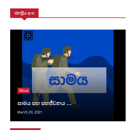
ජනප්‍රිය අංග
වීඩියෝ
සාමය සහ සහජීවනය …
March 29, 2021