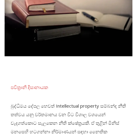
පවිත්‍රානි දිසානායක
බුද්ධිමය දේපල හෙවත් Intellectual property සම්බන්ද නීති
තත්වය යනු වර්තමානය වන විට විශාල වශයෙන්
වැදගත්කොට සැලකෙන නීති ක්ෂේත්‍රයකි. ඒ තුළින් මිනිස්
මනසෙහි හටගන්නා නිර්මාණයන් සඳහා නෛතික