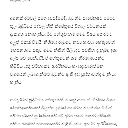
පටිපාටියකි.
අනෙක් රටවල් සමග සැසඳීමේදී, ඔවුන්ට සාපේක්ෂව මෙරට
තුල බුද්ධිමය දේපල නීති ක්ෂේත්‍රයේ විශාල වර්ධනයක්
දැකගත නොහැකිය. ඊට හේතුව නම් මෙම විෂය අප රටට
අලුත් එකක් වීමයි. නීතිමය රාමුවේ නව්‍ය භාවය හේතුවෙන්
මහජනතාව සතුව මෙම නීතින් පිලිබඳව පවතින දැනුමද ඉතා
අල්ප බව පෙනීයයි. ඒ හේතුවෙන් තම නිර්මාණයන්ට
හිමිවිය යුතු වටිනාකම ආර්ථිකමය හා සදාචාරාත්මක
වශයෙන් ලබාගැනීමට ඔවුන්ට ඇති ඉඩ ප්‍රස්තාවන්ද මැකී යා
හැකිය.
තවදුරටත් බුද්ධිමය දේපල නීතිය යනු අනෙක් නීතිමය විෂය
ක්ෂේත්‍රයන්ගෙන් වියුක්ත වූවක් නොවන බවත් එය මිනිස්
නිර්මාණයන් සුරක්ෂිත කිරීමේ අවශ්‍යතාව මානව හිමිකම්
නීතිය සමගින් නිසඟයෙන්ම බැඳී තිබෙන අතරම ආර්ථිකමය,