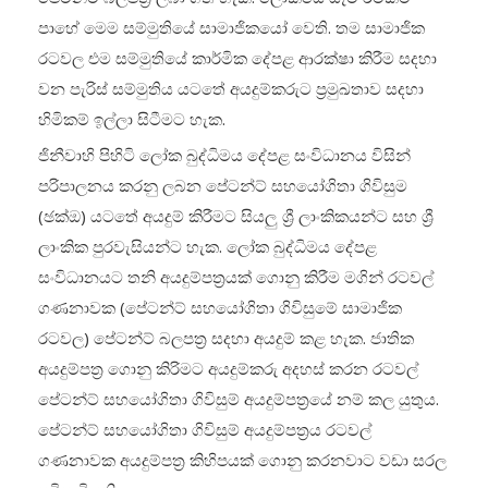
පාහේ මෙම සම්මුතියේ සාමාජිකයෝ වෙති. තම සාමාජික
රටවල එම සම්මුතියේ කාර්මික දේපළ ආරක්ෂා කිරීම සදහා
වන පැරිස් සම්මුතිය යටතේ අයදුම්කරුට ප්‍රමුඛතාව සදහා
හිමිකම් ඉල්ලා සිටීමට හැක.
ජිනීවාහි පිහිටි ලෝක බුද්ධිමය දේපළ සංවිධානය විසින්
පරිපාලනය කරනු ලබන පේටන්ට් සහයෝගිතා ගිවිසුම
(ඡක්‍ඔ) යටතේ අයදුම් කිරීමට සියලු ශ්‍රී ලාංකිකයන්ට සහ ශ්‍රී
ලාංකික පුරවැසියන්ට හැක. ලෝක බුද්ධිමය දේපළ
සංවිධානයට තනි අයදුම්පත්‍රයක් ගොනු කිරීම මගින් රටවල්
ගණනාවක (පේටන්ට් සහයෝගිතා ගිවිසුමේ සාමාජික
රටවල) පේටන්ට් බලපත්‍ර සදහා අයදුම් කළ හැක. ජාතික
අයදුම්පත්‍ර ගොනු කිරිමට අයදුම්කරු අදහස් කරන රටවල්
පේටන්ට් සහයෝගිතා ගිවිසුම් අයදුම්පත්‍රයේ නම් කල යුතුය.
පේටන්ට් සහයෝගිතා ගිවිසුම් අයදුම්පත්‍රය රටවල්
ගණනාවක අයදුම්පත්‍ර කිහිපයක් ගොනු කරනවාට වඩා සරල