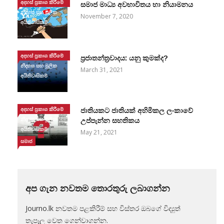
අදහස් ප්‍රකාශ කිරීමේ
සමාජ මාධ්‍ය අවභාවිතය හා නියාමනය
නිදහස සහ මූලික
November 7, 2020
අයිතිවාසිකම්
අදහස් ප්‍රකාශ කිරීමේ
ප්‍රජාතන්ත්‍රවාදය: යනු කුමක්ද?
නිදහස සහ මූලික
March 31, 2021
අයිතිවාසිකම්
අදහස් ප්‍රකාශ කිරීමේ
ජාතියකට ජාතියක් අහිමිකල ලංකාවේ
නිදහස සහ මූලික
උප්පැන්න සහතිකය
අයිතිවාසිකම්
May 21, 2021
සමාජ
අප ගැන නවතම තොරතුරු ලබාගන්න
Journo.lk නවතම පළකිරීම් සහ විස්තර ඔබගේ විද්‍යුත්
තැපෑල වෙත ගෙන්වාගන්න.