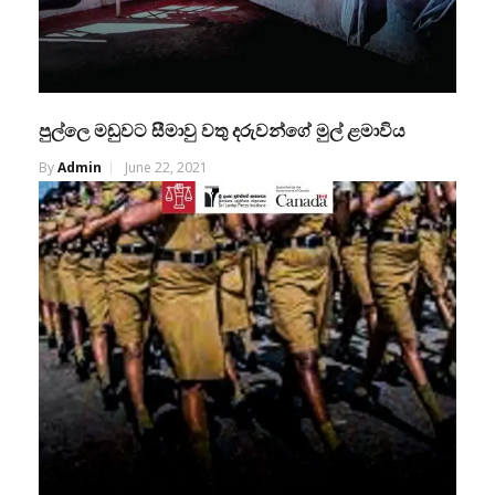
පුල්ලෙ මඩුවට සීමාවු වතු දරුවන්ගේ මුල් ළමාවිය
By
Admin
June 22, 2021