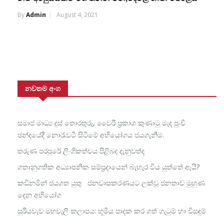
By
Admin
August 4, 2021
නවතම අංග
සමාජ මාධ්‍ය දුස් තොරතුරු, වෛරී ප්‍රකාශ කුණාටු මැද පුංචි
ඡන්දයේදී නොරැවටී සිටීමේ අභියෝගය ජයගැනීම.
තරුණ පරපුරේ ලිංගිකත්වය පිළිබද දැනුවත්ද
ගතානුගතික අධ්‍යාපනික සම්ප්‍රදායෙන් බැහැර විය යුත්තේ ඇයි?
කඩිනමින් ජයගත යුතු ජනවාසකරණයට ලක්වූ ජනතාව මුහුණ
දෙන අභියෝග
සූරියවැව මහවැලි කලාපය: භූමිය පාදක කර ගත් ගැටුම් හා විසඳුම්