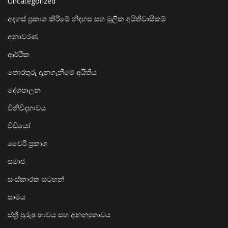
Uncategorized
අදහස් ප්‍රකාශ කිරීමේ නිදහස සහ මූලික අයිතිවාසිකම්
අනාවරණ
ආර්ථික
තොරතුරු දැනගැනීමේ අයිතිය
දේශපාලන
විනිවිදභාවය
වීඩියෝ
වෛරී ප්‍රකාශ
සමාජ
සංස්කාරක සටහන්
සාමය
ස්ත්‍රී පුරුෂ භාවය සහ අනන්‍යතාවය