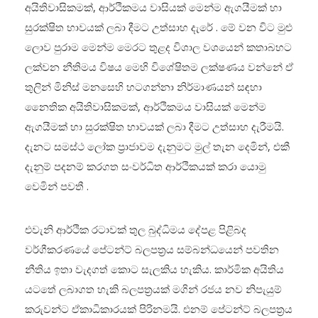
අයිතිවාසිකමක්, ආර්ථිකමය වාසියක් මෙන්ම ඇගයීමක් හා
සුරක්ෂිත භාවයක් ලබා දීමට උත්සාහ දැරේ . මේ වන විට මුළු
ලොව පුරාම මෙන්ම මෙරට තුළද විශාල වශයෙන් කතාබහට
ලක්වන නීතිමය විෂය මෙහි විශේෂිතම ලක්ෂණය වන්නේ ඒ
තුලින් මිනිස් මනසෙහි හටගන්නා නිර්මාණයන් සඳහා
නෛතික අයිතිවාසිකමක්, ආර්ථිකමය වාසියක් මෙන්ම
ඇගයීමක් හා සුරක්ෂිත භාවයක් ලබා දීමට උත්සාහ දැරීමයි.
දැනට සමස්ථ ලෝක ප්‍රාජාවම දැනුමට මුල් තැන දෙමින්, එකී
දැනුම් පදනම් කරගත සංවර්ධිත ආර්ථිකයක් කරා යොමු
වෙමින් පවතී .
එවැනි ආර්ථික රටාවක් තුල බුද්ධිමය දේපළ පිළිබද
වර්ගීකරණයේ පේටන්ට් බලපත්‍රය සම්බන්ධයෙන් පවතින
නීතිය ඉතා වැදගත් කොට සැලකිය හැකිය. කාර්මික අයිතිය
යටතේ ලබාගත හැකි බලපත්‍රයක් මගින් රජය නව නිපැයුම්
කරුවන්ට ඒකාධිකාරයක් පිරිනමයි. එනම් පේටන්ට් බලපත්‍රය