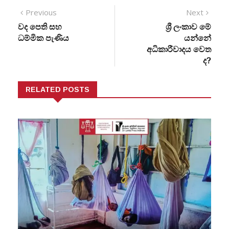
Previous
Next
වද පෙති සහ
ශ්‍රී ලංකාව මේ
ධම්මික පැණිය
යන්නේ
අධිකාරීවාදය වෙත
ද?
RELATED POSTS