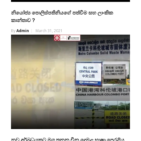
නියෝජ්‍ය පොලිස්පතිනියගේ පත්වීම සහ ලාංකික
කාන්තාව ?
By
Admin
March 31, 2021
නව අර්බුධයකට මග තනන චීන,දෙමළ භාෂා පෙරළිය