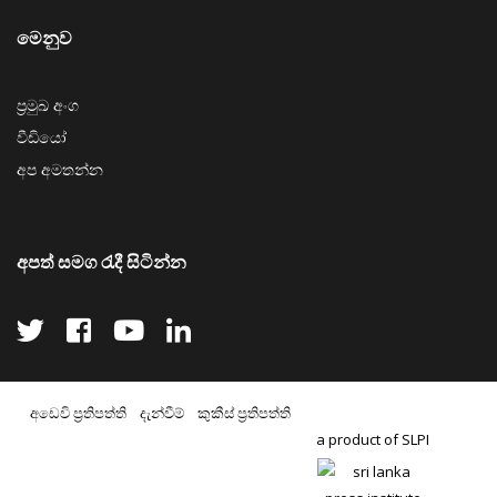
මෙනුව
ප්‍රමුඛ අංග
වීඩියෝ
අප අමතන්න
අපත් සමග රැදී සිටින්න
අඩෙවි ප්‍රතිපත්ති
දැන්වීම්
කුකීස් ප්‍රතිපත්ති
a product of SLPI