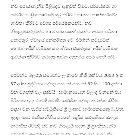
නව සොයාගැනීම් පිළිබඳව දැනුවත් වීමට, පර්යේෂණ හා
සංවර්ධන ක්‍රියාකාරකම් ඉටු කිරීමට හා නව තාක්ෂණවේද
භාවිතා කිරීමට අවශ්‍ය පර්යේෂකයන්ට, නව
නිපැයුම්කරුවන්ට හා ව්‍යවසායකත්වයන්ට අවශ්‍ය වටිනා
තොරතුරු ඒවායේ අන්තර්ගත වේ. එමගින් තවදුරටත්
මහජන අයිතිවාසිකම් සහ නිර්මාණකරුගේ අයිතිවාසිකම්
ආරක්ෂා කිරීමට කටයුතු කරන ආකාරය අපට පෙනී යයි.
පේටන්ට් බලපත්‍ර සම්බන්ධ ලංකාවේ නිතී තත්වය 2003 අංක
37 දරන බුද්ධිමය දේපල පනතේ පනතේ 62 සිට 100 දක්වා
වන වගන්ති වල දක්වයි . සාමාන්‍යයෙන් වලංගු වන්නේ එය
පිරිනමන ලද රටේදී පමණි. කාර්මික දේපළ ආරක්ෂා කිරීම
සදහා වන පැරිස් සම්මුතියේ ශ්‍රි ලංකාව සාමාජිකයෙකු බැවින්,
අදාළ රටේ ජාතික නීතිය යටතේ, පැරිස් සම්මුතියේ ඕනැම
සාමාජික රටකදී තම නව නිපැයුම් සදහා ශ්‍රී ලාංකිකයන්ට
පේටන්ට් බලපත්‍ර ලබා ගත හැක. ලෝකයේ සෑම රටක්ම