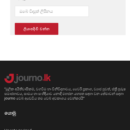
“මූලික අයිතිවාසිකම්, වගවීම හා විනිවිදභාවය, වෛරී ප්‍රකාශ, ව්‍යාජ පුවත්, ස්ත්‍රී පුරුෂ
සමාජභාවය, සාමය හා සංහිඳියාව යනාදී මහජන යහපත සඳහා වන තේමාවන් සඳහා
journo වෙබ් අඩෙවිය තම වෙබ් අවකාශය වෙන්කරයි”
යොමු