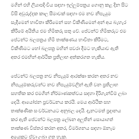
මගින් එහි ලියාපදිංචිය සඳහා ඉල්ලුම්පත්‍රය ගොනු කළ දින සිට
විසි අවුරුද්දක කාල සීමාවක් සඳහා එම නව නිපැයුම
සෑදීමෙන් භාවිතා කිරීමෙන් සහ විකිණීමෙන් අන් අය බැහැර
කිරීමේ අයිතිය එම හිමිකරු සතු වේ. පේටන්ට් හිමිකරුට එම
පේටන්ට් බලපත්‍රය හිමි තාක්ෂණය භාවිතා කිරීමට,
විකිණීමට හෝ බලපත්‍ර මඟින් පවරා දීමට හැකියාව ඇති
අතර එමඟින් ආර්ථික ප්‍රතිලාභ අත්කරගත හැකිය.
පේටන්ට් බලපත්‍ර නව නිපැයුම් ආරක්ෂා කරන අතර නව
නිපැයුම්කරුවන්ට නව නිපැයුම්වලින් ඇති වන ප්‍රතිලාභ
සහතික කර එමගින් නිර්මාණකත්වය සඳහා දිරිගැන්වීම් ලබා
දෙයි. ආයෝජන ප්‍රවර්ධනය කරයි. මෙය ආර්ථික සහ
තාක්ෂණික සංවර්ධනයට අනුබල දෙයි. දැනටමත් ප්‍රදානය
කර ඇති පේටන්ට් බලපත්‍ර ලේඛන අලුතින් සොයාගත්
තාක්ෂණ විස්තර කරන අතර, විමර්ශනය සඳහා ඕනෑම
අයෙකුට ඒවා ලබා ගත හැක.