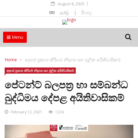
August 8, 2026
தமிழ்
|
සිංහල
Menu
Home
අදහස් ප්‍රකාශ කිරීමේ නිදහස සහ මූලික අයිතිවාසිකම්
අදහස් ප්‍රකාශ කිරීමේ නිදහස සහ මූලික අයිතිවාසිකම්
පේටන්ට් බලපත්‍ර හා සම්බන්ධ
බුද්ධිමය දේපළ අයිතිවාසිකම්
February 12, 2021
1224