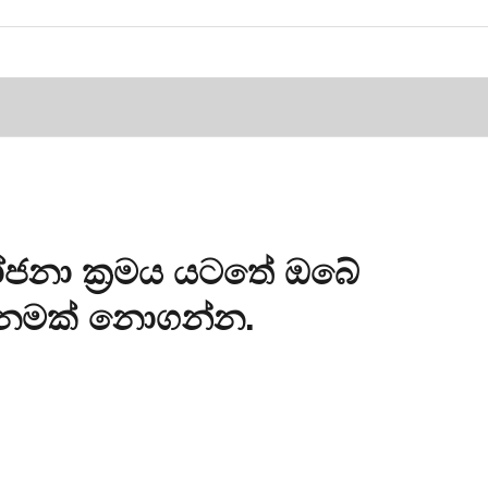
ජනා ක්‍රමය යටතේ ඔබේ
ානමක් නොගන්න.