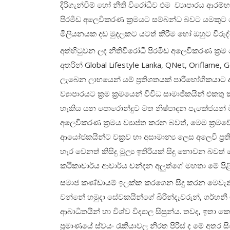
දිරිගැන්වීම් හෝ නීති විරෝධීව එම ව්‍යාපාරය 
පිරමීඩ අලෙවිකරණ ක්‍රමයට සම්බන්ධ බවට යමකුට 
මිලියනයක දඩ මුදලකට යටත් කිරීම හෝ ඔහුට විරුද්
අත්හිටුවන ලද නීතිවිරෝධී පිරමීඩ අලෙවිකරණ ක්‍ර
අතරින් Global Lifestyle Lanka, QNet, Oriflame, 
ලැබෙන ලාභයෙන් යම් ප්‍රතිශතයක් පාරිභෝගිකයාට
ව්‍යාපාරයට ක්‍රම ක්‍රමයෙන් විවිධ සාමාජිකයින් එක
හැකිය යන පොරොන්දුව මත නිෂ්පාදන පැකේජයන් මි
අලෙවිකරණ ක්‍රමය ව්‍යාප්ත කරන බවත්, මෙම ක්‍රම
ආයෝජකයින්ට වක්‍රව හා අසාමාන්‍ය ලෙස අලෙවි ප්‍රත
හැර වෙනත් කිසිදු මූල්‍ය ඉතිරියක් සිදු නොවන බවත් ක
කථිකාචාර්ය ආචාර්ය චන්දන අලුත්ගේ මහතා මේ පිළි
සමාජ කණ්ඩායම් ඉලක්ක කරගෙන සිදු කරන මෙවැනි ම
වන්නේ හමුදා සේවකයින්ගේ බිරින්දෑවරුන්, ගර්භනී මා
ආබාධිතයින් හා විශ්ව විද්‍යාල සිසුන්ය. තවද, ඉතා
ප්‍රමාණයේ ස්වයං රැකියාවල නිරත පිරිස් ද මේ අතර සි