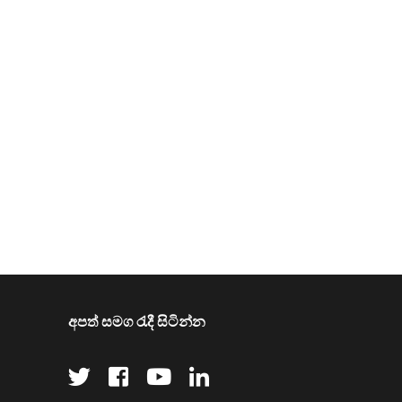
අපත් සමග රැදී සිටින්න