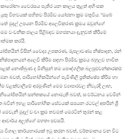
රට කොරෝනා වෛරසය පැතිර යන කාලය තුළත් අහිංසක
 යුතු විභවයක් සහිතව පිරමීඩ යෝජනා ක්‍රම මතුවිය. “ඔබේ
තේ මුදල් උපයන පිරමීඩ අලෙවිකරණ ක්‍රමය ඔවුන්ගේ
ෙම වංචනික ජාලය පිළිබඳව මහජනයා දැනුවත් කිරීමේ
ියාත්මක කරයි.
යෝජිතයින් විසින් වෛද්‍ය උපකරණ, රූපලාවණ්‍ය නිෂ්පාදන, රන්
ෂ්පාදනයන් අලෙවි කිරීම සඳහා පිරමීඩ ක්‍රමය බහුලව භාවිත
ළක් නොතිබුණ ද මිනිසුන් තම පෞද්ගලික බලපුළුවන්කාරකම්
 බවත්, පාරිභෝගිකයින්ගේ පැමිණිලි ප්‍රතික්ෂේප කිරීම හා
 වළක්වාලීමේ අරමුණින් මෙම ව්‍යාපාරවල නිවැරදි ලාභ,
 නියෝජිතයින් සන්තකයේ නොමැති බවත්, සංවර්ධනය වෙමින්
මක බවින් ඉහළ පාරිභෝගික සේවයක් සපයන රටවල් අතරින් ශ්‍රී
ෙවැනි මුදල් වංචා ක්‍රම තවමත් මෙරටින් තුරන් කළ
ආචාර්ය අලුත්ගේ මහතා පවසයි.
මාධ්‍ය විශාල කාර්යභාරයක් ඉටු කරන බවත්, වර්තමානය වන විට