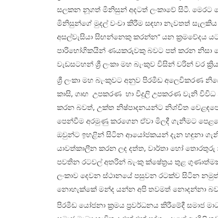
සලකන නූගත් මිනිසුන් අදටත් ලංකාවේ සිටී. මෙ
මිනිසුන්ගේ මුදල් වංචා කිරීම සඳහා නැවතත් සැලකිය
අසල්වැසියා සිඟන්නෙකු කරන්න” යන ක්‍රමවේදය යට
පාරිභෝගිකයින් ණයකරුවකු බවට පත් කරන නිසා ම
වැඩසටහන් ශ්‍රී ලංකා මහ බැංකුව විසින් වරින් වර ක්‍ර
ශ්‍රී ලංකා මහ බැංකුවට අනුව පිරමීඩ අලෙවිකරණ නි
කාසි, ගෘහ උපකරණ හා විදුලි උපකරණ වැනි විවිධ නි
කරන බවත්, උක්ත නිෂ්පාදනයන්ට නිශ්චිත වෙළඳපො
පෙන්වීම අරමුණු කරගෙන ඒවා මිලදී ගැනීමට පෙළඹෙන
ඔවුන්ට ඉහළින් සිටින ආයෝජකයන් දැන හඳුනා ගැනීම
යාවත්කාලීන කරන ලද දත්ත, වාර්තා හෝ තොරතුරු
පවතින රටවල් අතරින් බැංකු ක්ෂේත්‍රය තුළ ගුණාත්
ලංකාව දෙවන ස්ථානයේ පසුවන රටක්ව සිටින නමුත් ම
නොහැක්කේ මන්ද යන්න අපි තවමත් නොදන්නා බව 
පිරමීඩ යෝජනා ක්‍රමය ප්‍රවර්ධනය කිරීමේදී සමාජ 