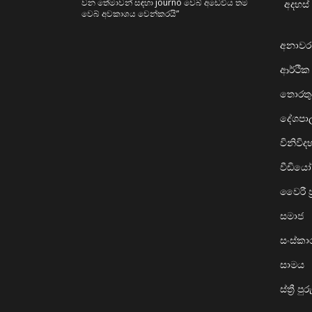
වන තේමාවන් සඳහා journo වෙබ් අඩෙවිය තම
අදහස් 
වෙබ් අවකාශය වෙන්කරයි”
අනාව
ආර්ථික
තොරතුර
දේශප
විනිවි
වීඩියෝ
වෛරී ප්
සමාජ
සංස්ක
සාමය
ස්ත්‍රී