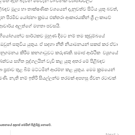
ඩු මත ඇති බැවින් මෙවැනි වාංචනික ව්‍යාපාරවලට
බඳව මූල්‍ය හා තාක්ෂණික වශයෙන් දැනුවත්ව සිටිය යුතු බවත්,
ෙන පිරමීඩ යෝජනා ක්‍රමය එක්තරා ආකාරයකින් ශ්‍රී ලංකාවේ
ආචාර්ය අලුත්ගේ මහතා පවසයි.
ියෝගයන්ට සාර්ථකව මුහුණ දීමට නම් තම කුඩුම්බයේ
මක් ඔවුන් සතුවිය යුතුය. ඒ සඳහා නීති නියාමනයන් සකස් කර ඒවා
් අනුගමනය කිරීම කනගාටුවට කරුණකි. සමාජ ආර්ථික ව්‍යුහයේ
ණත්වය සහිත පුද්ගලයින් වැඩි කළ යුතු අතර මේ පිළිබඳව
ා ප්‍රජාව තුළ බිම් මට්ටමින් ආරම්භ කළ යුතුය. මෙම ක්‍රමයෙන්
මණි. නැති නම් ඉතිරි සියල්ලන්ම තරමක් අපහසු ජීවන රටාවක්
් ආයතනයේ අදහස් මෙයින් පිළිබිඹු නොවේ.
Next