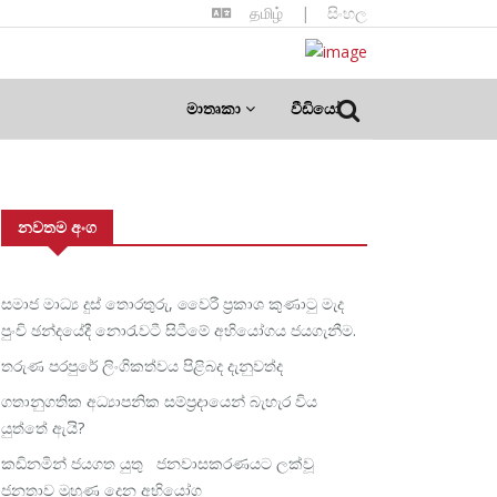
தமிழ்
|
සිංහල
මාතෘකා
වීඩියෝ
නවතම අංග
සමාජ මාධ්‍ය දුස් තොරතුරු, වෛරී ප්‍රකාශ කුණාටු මැද
පුංචි ඡන්දයේදී නොරැවටී සිටීමේ අභියෝගය ජයගැනීම.
තරුණ පරපුරේ ලිංගිකත්වය පිළිබද දැනුවත්ද
ගතානුගතික අධ්‍යාපනික සම්ප්‍රදායෙන් බැහැර විය
යුත්තේ ඇයි?
කඩිනමින් ජයගත යුතු ජනවාසකරණයට ලක්වූ
ජනතාව මුහුණ දෙන අභියෝග