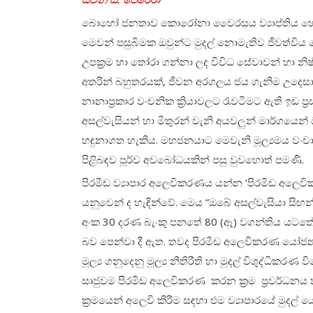
බොහෝ ජනතාව කොරෝනා වෛරසය ව්‍යාප්තිය හේතුව
මෙවන් පසුබිමක ඔවුන්ට මුදල් නොමැතිව ජීවත්විය නො
උපක්‍රම හා තෝරා ගන්නා ලද විවිධ සේවාවන් හා න
අතරින් බහුතරයක්, ජීවන අරගලය ජය ගැනීම උදෙසා
නානාප්‍රකාර වංචනික ක්‍රියාවලට රැවටීමට ඇති ඉඩ 
අසල්වැසියන් හා මිතුරන් වැනි අයවලුන් මාර්
හඳුනාගත හැකිය. මහජනයාට මෙවැනි මූල්‍යමය වංචා
පිළිබඳව පූර්ව අවබෝධයකින් පසු වුවහොත් පමණි.
පිරමීඩ ව්‍යාපාර අලෙවිකරණය යන්න ‘පිරමීඩ අල
යනුවෙන් ද හැඳින්වේ. මෙය “ඔබේ අසල්වැසියා සි
අංක 30 දරණ බැංකු පනතේ 80 (ඈ) වගන්තිය යටතේ ශ්‍ර
බව පෙන්වා දී ඇත. තවද පිරමීඩ අලෙවිකරණ යෝජනා ක
මූල්‍ය ගනුදෙනු මූල්‍ය නීතිරීති හා මුදල් විශුද්ධ
සෘජුවම පිරමීඩ අලෙවිකරණ කරන ක්‍රම ප්‍රවර්ධනය ක
ක්‍රමයෙන් අලෙවි කිරීම සඳහා එම ව්‍යාපාරයේ මුදල්