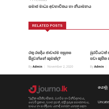
සමාජ මාධ්‍ය අවභාවිතය හා නියාමනය
RELATED POSTS
රතු රසදිය ජාවාරම පසුපස
බුරවියටත්
සිදුවන්නේ කුමක්ද?
පවා කුපිත
By
Admin
November 2, 2020
By
Admin
යොමු
“මූලික අයිතිවාසිකම්, වගවීම හා විනිවිදභාවය,
Uncate
වෛරී ප්‍රකාශ, ව්‍යාජ පුවත්, ස්ත්‍රී පුරුෂ සමාජභාවය,
සාමය හා සංහිඳියාව යනාදී මහජන යහපත සඳහා