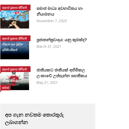
අදහස් ප්‍රකාශ කිරීමේ
සමාජ මාධ්‍ය අවභාවිතය හා
නිදහස සහ මූලික
නියාමනය
අයිතිවාසිකම්
November 7, 2020
අදහස් ප්‍රකාශ කිරීමේ
ප්‍රජාතන්ත්‍රවාදය: යනු කුමක්ද?
නිදහස සහ මූලික
March 31, 2021
අයිතිවාසිකම්
අදහස් ප්‍රකාශ කිරීමේ
ජාතියකට ජාතියක් අහිමිකල
නිදහස සහ මූලික
ලංකාවේ උප්පැන්න සහතිකය
අයිතිවාසිකම්
May 21, 2021
සමාජ
අප ගැන නවතම තොරතුරු
ලබාගන්න