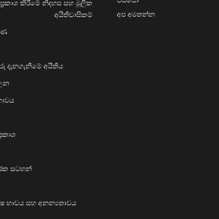
ප්‍රකාශ කිරීමේ නිදහස සහ මූලික
අප අමතන්න
අයිතිවාසිකම්
රණ
ු දැනගැනීමේ අයිතිය
ාලන
දභාවය
‍රකාශ
ාරක සටහන්
 පුරුෂ භාවය සහ අනන්‍යතාවය