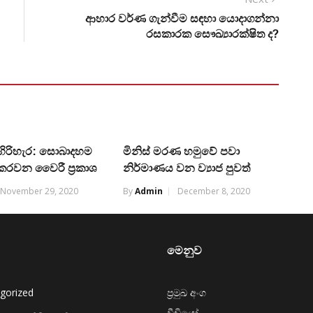
ආහාර වර්ණ ගැන්වීම සඳහා යොදාගන්නා
රසකාරක සෞඛ්‍යාරක්ෂිත ද?
 හිරිහැර: සොබාදහම
මිනිස් මරණ හමුවේ පවා
 කරවන වෛරී ප්‍රකාශ
නිර්මාණය වන ව්‍යාජ පුවත්
November 29, 2020
By
Admin
December 8, 2020
මෙනුව
gorized
ප්‍රමුඛ අංග
වීඩියෝ