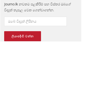
Journo.lk නවතම පළකිරීම් සහ විස්තර ඔබගේ
විද්‍යුත් තැපෑල වෙත ගෙන්වාගන්න.