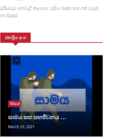
සූරියවැව මහවැලි කලාපය: භූමිය පාදක කර ගත් ගැටුම්
හා විසඳුම්
ජනප්‍රිය අංග
වීඩියෝ
සාමය සහ සහජීවනය …
March 29, 2021