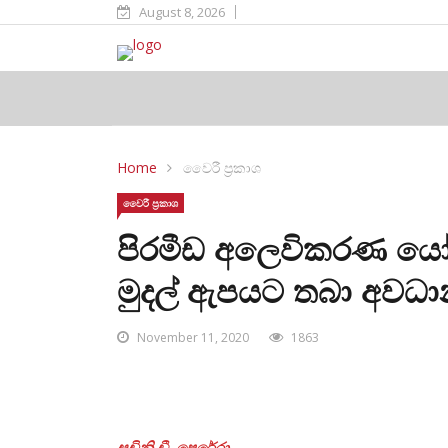
August 8, 2026
Home
වෛරී ප්‍රකාශ
වෛරී ප්‍රකාශ
පිරමීඩ අලෙවිකරණ යෝ
මුදල් ඇපයට තබා අවධ
November 11, 2020
1863
සචිනි ඩී. පෙරේරා