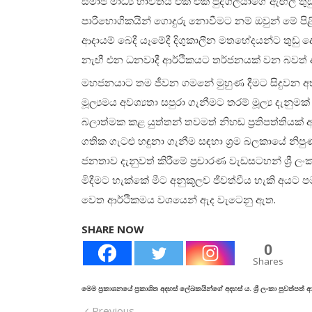
සමාජ මාධ්‍ය භාවිතය එක් එක් පුද්ගලයාගේ ඇඟිලි තු
පාරිභොගිකයින් ගොදුරු නොවීමට නම් ඔවුන් මේ පිළි
ආදායම් බෙදී යෑමේදී දිගුකාලීන මතභේදයන්ට තුඩු ද
නැඟී එන ධනවාදී ආර්ථිකයට තර්ජනයක් වන බවත් 
මහජනයාට තම ජීවන ගමනේ මුහුණ දීමට සිදුවන අභ
මූල්‍යමය අවශ්‍යතා සපුරා ගැනීමට තරම් මූල්‍ය දැනු
බලාත්මක කළ යුත්තන් තවමත් නිහඬ ප්‍රතිපත්තියක
ගතික ගැටළු හඳුනා ගැනීම සඳහා ශ්‍රම බලකායේ නිපු
ජනතාව දැනුවත් කිරීමේ ප්‍රචාරණ වැඩසටහන් ශ්‍රී ලංක
මිදීමට හැක්කේ මීට අනුකූලව ජීවත්වීය හැකි අයට ප
වෙත ආර්ථිකමය වශයෙන් ඇද වැටෙනු ඇත.
SHARE NOW
0
Shares
මෙම ප්‍රකාශනයේ ප්‍රකාශිත අදහස් ලේඛකයින්ගේ අදහස් ය. ශ්‍රී ලංකා පුවත්පත
Previous