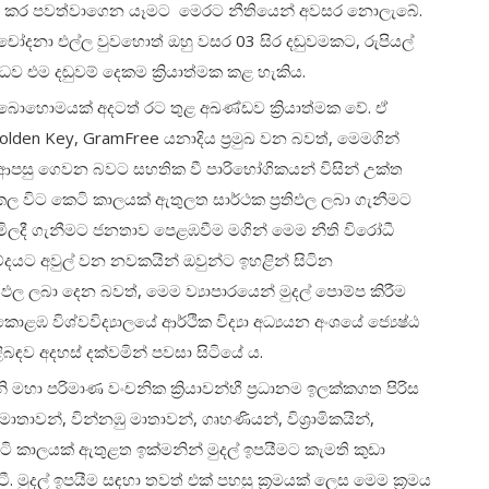
ආරම්භ කර පවත්වාගෙන යෑමට මෙරට නීතියෙන් අවසර නොලැබේ.
චෝදනා එල්ල වුවහොත් ඔහු වසර 03 සිර දඬුවමකට, රුපියල්
ධව එම දඬුවම් දෙකම ක්‍රියාත්මක කළ හැකිය.
ම බොහොමයක් අදටත් රට තුළ අඛණ්ඩව ක්‍රියාත්මක වේ. ඒ
Golden Key, GramFree යනාදිය ප්‍රමුඛ වන බවත්, මෙමගින්
 ආපසු ගෙවන බවට සහතික වී පාරිභෝගිකයන් විසින් උක්ත
තු කල විට කෙටි කාලයක් ඇතුලත සාර්ථක ප්‍රතිඵල ලබා ගැනීමට
ලදී ගැනීමට ජනතාව පෙළඹවීම මගින් මෙම නීති විරෝධී
වේදයට අවුල් වන නවකයින් ඔවුන්ට ඉහළින් සිටින
ිඵල ලබා දෙන බවත්, මෙම ව්‍යාපාරයෙන් මුදල් පොම්ප කිරීම
ොළඹ විශ්වවිද්‍යාලයේ ආර්ථික විද්‍යා අධ්‍යයන අංශයේ ජ්‍යෙෂ්ඨ
බඳව අදහස් දක්වමින් පවසා සිටියේ ය.
හා පරිමාණ වංචනික ක්‍රියාවන්හී ප්‍රධානම ඉලක්කගත පිරිස
තාවන්, වින්නඹු මාතාවන්, ගෘහණියන්, විශ්‍රාමිකයින්,
 කෙටි කාලයක් ඇතුළත ඉක්මනින් මුදල් ඉපයීමට කැමති කුඩා
ටී. මුදල් ඉපයීම සඳහා තවත් එක් පහසු ක්‍රමයක් ලෙස මෙම ක්‍රමය