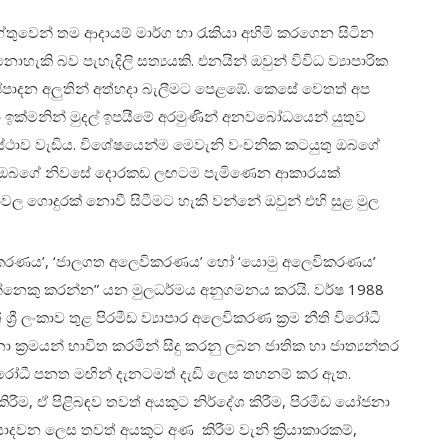
ෙන් තම ආදායම් මාර්ග හා රැකියා අහිමි කරගෙන සිටින
හැකි බව පැහැදිලි සත්‍යයකි. එනයින් ඔවුන් විවිධ ව්‍යාපාරික
ිෂ්පාදන අලුතින් අත්හදා බැලීමට පෙළඹේ. කෙසේ වෙතත් අප
 ඉක්මනින් මුදල් ඉපයීමේ අරමුණින් අනවබෝධයෙන් යුතුව
ප්‍රස්ථාව වැඩිය. විශේෂයෙන්ම මෙවැනි වංචනික කටයුතු ඔබගේ
ගයෙන් ඔබගේ නිවසේ දොරකඩ ලඟටම පැමිණෙන ආකාරයක්
වල ගොදුරක් නොවී සිටීමට හැකි වන්නේ ඔවුන් එහි සුළ මුල
ෙවිකරණය’, ‘ජාලගත අලෙවිකරණය’ හෝ ‘යොමු අලෙවිකරණය’
ඟන්නෙකු කරන්න” යන මුලධර්මය අනුගමනය කරයි. වර්ෂ 1988
ී ලංකාව තුළ පිරමීඩ ව්‍යාපාර අලෙවිකරණ ක්‍රම නීති විරෝධී
්‍රමයන් භාවිත කරමින් සිදු කරනු ලබන ජාතික හා ජාත්‍යන්තර
ිකරණ විරෝධී පනත මඟින් දැනටමත් දැඩි ලෙස තහනම් කර ඇත.
ිරීම, ඒ පිළිබඳව තවත් අයකුට නිර්දේශ කිරීම, පිරමීඩ යෝජනා
 යොදවන ලෙස තවත් අයකුට අණ කිරීම වැනි ක්‍රියාකාරකම්,