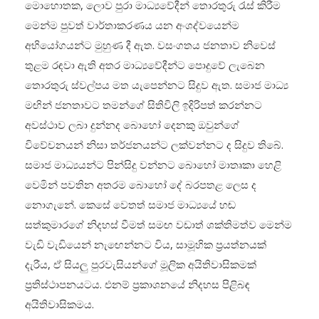
මොහොතක, ලොව පුරා මාධ්‍යවේදීන් තොරතුරු රැස් කිරීම
මෙන්ම පුවත් වාර්තාකරණය යන අංශද්වයෙන්ම
අභියෝගයන්ට මුහුණ දී ඇත. වසංගතය ජනතාව නිවෙස්
තුළම රඳවා ඇති අතර මාධ්‍යවේදීන්ට පොදුවේ ලැබෙන
තොරතුරු ස්වල්පය මත යැපෙන්නට සිදුව ඇත. සමාජ මාධ්‍ය
මඟින් ජනතාවට තමන්ගේ සිතිවිලි ඉදිරිපත් කරන්නට
අවස්ථාව ලබා දුන්නද බොහෝ දෙනකු ඔවුන්ගේ
විවේචනයන් නිසා තර්ජනයන්ට ලක්වන්නට ද සිදුව තිබේ.
සමාජ මාධ්‍යයන්ට පින්සිදු වන්නට බොහෝ මාතෘකා හෙළි
වෙමින් පවතින අතරම බොහෝ දේ බරපතළ ලෙස ද
නොගැනේ. කෙසේ වෙතත් සමාජ මාධ්‍යයේ හඬ
සත්කුමාරගේ නිදහස් වීමත් සමඟ වඩාත් ශක්තිමත්ව මෙන්ම
වැඩි වැඩියෙන් නැඟෙන්නට විය, සාමූහික ප්‍රයත්නයක්
දැරීය, ඒ සියලු පුරවැසියන්ගේ මූලික අයිතිවාසිකමක්
ප්‍රතිස්ථාපනයටය. එනම් ප්‍රකාශනයේ නිදහස පිළිබඳ
අයිතිවාසිකමය.