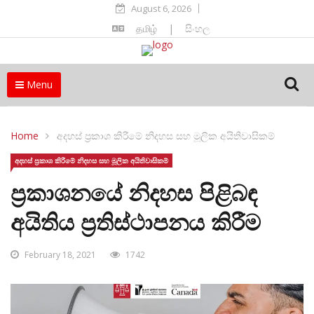
August 6, 2026
தமிழ்
|
සිංහල
Menu
Home
අදහස් ප්‍රකාශ කිරීමේ නිදහස සහ මූලික අයිතිවාසිකම්
අදහස් ප්‍රකාශ කිරීමේ නිදහස සහ මූලික අයිතිවාසිකම්
ප්‍රකාශනයේ නිදහස පිළිබඳ
අයිතිය ප්‍රතිස්ථාපනය කිරීම
February 18, 2021
1742