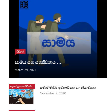
වීඩියෝ
සාමය සහ සහජීවනය …
March 29, 2021
අදහස් ප්‍රකාශ කිරීමේ
සමාජ මාධ්‍ය අවභාවිතය හා නියාමනය
නිදහස සහ මූලික
November 7, 2020
අයිතිවාසිකම්