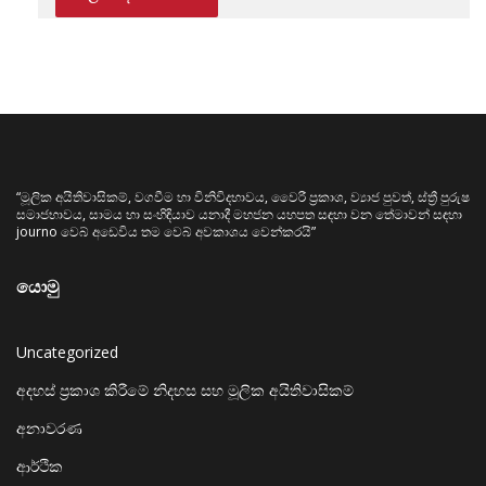
“මූලික අයිතිවාසිකම්, වගවීම හා විනිවිදභාවය, වෛරී ප්‍රකාශ, ව්‍යාජ පුවත්, ස්ත්‍රී පුරුෂ
සමාජභාවය, සාමය හා සංහිඳියාව යනාදී මහජන යහපත සඳහා වන තේමාවන් සඳහා
journo වෙබ් අඩෙවිය තම වෙබ් අවකාශය වෙන්කරයි”
යොමු
Uncategorized
අදහස් ප්‍රකාශ කිරීමේ නිදහස සහ මූලික අයිතිවාසිකම්
අනාවරණ
ආර්ථික