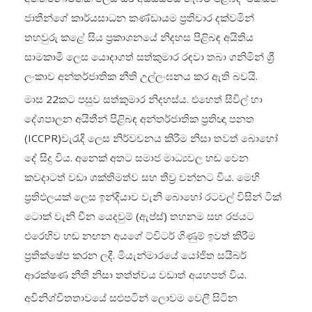
ජාතීන්ගේ කාර්යසාධන කණ්ඩායම ප්‍රතිචාර දක්වමින්
තහවුරු කළේ සිය ප්‍රකාශනයේ නිදහස පිළිබඳ අයිතිය
සාමකාමී ලෙස යොදාගත් සත්කුමාර රඳවා තබා ගනිමින් ශ්‍රී
ලංකාව අන්තර්ජාතික නීති උල්ලංඝනය කර ඇති බවයි.
මාස 22කට පසුව සත්කුමාර නිදහස්ය. එහෙත් සිවිල් හා
දේශපාලන අයිතීන් පිළිබඳ අන්තර්ජාතික ප්‍රතිඥා පනත
(ICCPR)වැරැදි ලෙස නිර්වචනය කිරීම නිසා තවත් බොහෝ
දේ සිදු විය. අනෙක් අතට සමාජ මාධ්‍යවල හඬ වෙන
කවදාටත් වඩා ශක්තිමත්ව සහ තීව්‍ර වන්නට විය. මෙහි
ප්‍රතිඵලයක් ලෙස ඉන්දියාව වැනි බොහෝ රටවල් විසින් ටික්
ටොක් වැනි චීන යෙදවුම් (ඇප්ස්) තහනම සහ රජයට
එරෙහිව හඬ නඟන අයගේ ට්විටර් ගිණුම් ඉවත් කිරීම
ප්‍රතික්ෂේප කරන ලදී. මියැන්මාරයේ යෝජිත සයිබර්
ආරක්ෂණ නීති නිසා තත්ත්වය වඩාත් අයහපත් විය.
අවිනිශ්චිතතාවයේ සළුපටින් ලොවම වෙලී සිටින