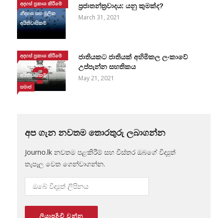
අදහස් ප්‍රකාශ කිරීමේ
ප්‍රජාතන්ත්‍රවාදය: යනු කුමක්ද?
නිදහස සහ මූලික
March 31, 2021
අයිතිවාසිකම්
අදහස් ප්‍රකාශ කිරීමේ
ජාතියකට ජාතියක් අහිමිකල ලංකාවේ
නිදහස සහ මූලික
උප්පැන්න සහතිකය
අයිතිවාසිකම්
May 21, 2021
සමාජ
අප ගැන නවතම තොරතුරු ලබාගන්න
Journo.lk නවතම පළකිරීම් සහ විස්තර ඔබගේ විද්‍යුත්
තැපෑල වෙත ගෙන්වාගන්න.