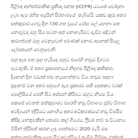
පිළිබඳ අන්තර්ජාතික ප්‍රතිඥා පනත (ICCPR) යටතේ චෝදනා
ලැබ ඇප රහිත අයුරින් සිරභාරයේ තැබීමයි. යකඩ කූරූ අතර
සත්කුමාර ගෙවූ දින 130 ගත වූයේ රෝස මල් යහනා මත
නොවුවද ඔහු සිය සටන අත් නොහැරීමට දැඩිව අදිටන්
කරගත්තේ ඔහු වෙනුවෙන් පමණක් නොව අනෙක් සියලු
ලේඛකයන් වෙනුවෙනි.
ඔහු ඇප මත මුදා හැරියද ඔහුට එරෙහි නඩුව දිගටම
පැවතුණි. ඒ අතර ප්‍රකාශනයේ නිදහස පිළිබඳ කතිකාව
දිනෙන් දින වඩාත් හඬ නැඟෙන්නට විය. නඩුව සඳහා
සූදානම් වන අතර ඔහුගේ ඇප ප්‍රකාරව සති දෙකකට වරක්
පොලීසියේ පෙනී සිට අස්සන් කිරීමට ඔහුට නියම විය.
කෙසේ වෙතත් සත්කුමාරට එරෙහි නඩු විභාගය පුර්ව විභාග
අවදියෙන් ඉදිරියට නොගිය අතර අධිකරණයේ නඩු විමසීම
කිසිදු හේතුවකින් තොරව කල් ගියේය. ෆ්‍රීඩම් නව් සංවිධානය
විසින් ඉදිරිපත් කරන ලද පෙත්සමට 2020 මැයි මස
අත්තනෝමතික ලෙස සිර අඩස්සියේ තැබීම් පිළිබඳ එක්සත්