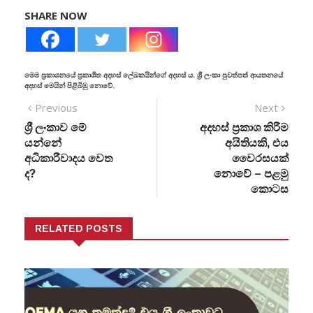
SHARE NOW
මෙම ප්‍රකාශනයේ ප්‍රකාශිත අදහස් ලේඛකයින්ගේ අදහස් ය. ශ්‍රී ලංකා පුවත්පත් ආයතනයේ
අදහස් මෙයින් පිළිබිඹු නොවේ.
Previous
Next
ශ්‍රී ලංකාව මේ
අදහස් ප්‍රකාශ කිරීම
යන්නේ
අයිතියකි, එය
අධිකාරීවාදය වෙත
වෛරසයක්
ද?
නොවේ – පළමු
කොටස
RELATED POSTS