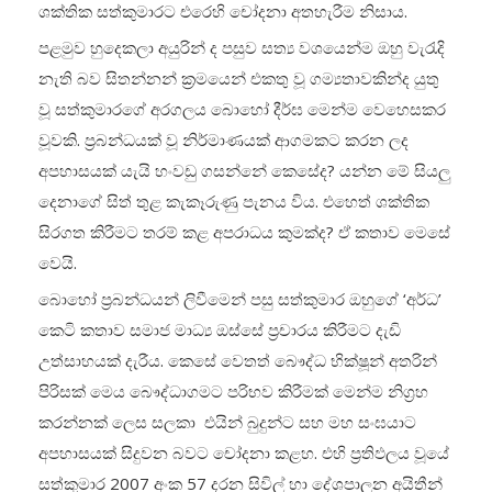
ශක්තික සත්කුමාරට එරෙහි චෝදනා අතහැරීම නිසාය.
පළමුව හුදෙකලා අයුරින් ද පසුව සත්‍ය වශයෙන්ම ඔහු වැරැදි
නැති බව සිතන්නන් ක්‍රමයෙන් එකතු වූ ගම්‍යතාවකින්ද යුතු
වූ සත්කුමාරගේ අරගලය බොහෝ දීර්ඝ මෙන්ම වෙහෙසකර
වූවකි. ප්‍රබන්ධයක් වූ නිර්මාණයක් ආගමකට කරන ලද
අපහාසයක් යැයි හංවඩු ගසන්නේ කෙසේද? යන්න මේ සියලු
දෙනාගේ සිත් තුළ කැකෑරුණු පැනය විය. එහෙත් ශක්තික
සිරගත කිරීමට තරම් කළ අපරාධය කුමක්ද? ඒ කතාව මෙසේ
වෙයි.
බොහෝ ප්‍රබන්ධයන් ලිවීමෙන් පසු සත්කුමාර ඔහුගේ ‘අර්ධ’
කෙටි කතාව සමාජ මාධ්‍ය ඔස්සේ ප්‍රචාරය කිරීමට දැඩි
උත්සාහයක් දැරීය. කෙසේ වෙතත් බෞද්ධ භික්ෂූන් අතරින්
පිරිසක් මෙය බෞද්ධාගමට පරිභව කිරීමක් මෙන්ම නිග්‍රහ
කරන්නක් ලෙස සලකා එයින් බුදුන්ට සහ මහ සංඝයාට
අපහාසයක් සිදුවන බවට චෝදනා කළහ. එහි ප්‍රතිඵලය වූයේ
සත්කුමාර 2007 අංක 57 දරන සිවිල් හා දේශපාලන අයිතීන්