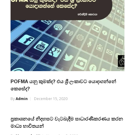
POFMA යනු කුමක්ද? එය ශ්‍රී ලංකාවට යොදාගන්නේ
කෙසේද?
By
Admin
December 15, 2020
ප්‍රකාශනයේ නිදහසට වැටබැඳීම සාධාරණීකරණය කරන
මාධ්‍ය භාවිතයන්