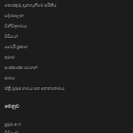
තොරතුරු දැනගැනීමේ අයිතිය
දේශපාලන
විනිවිදභාවය
වීඩියෝ
වෛරී ප්‍රකාශ
සමාජ
සංස්කාරක සටහන්
සාමය
ස්ත්‍රී පුරුෂ භාවය සහ අනන්‍යතාවය
මෙනුව
ප්‍රමුඛ අංග
වීඩියෝ