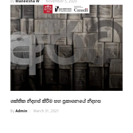
By
Maneesha W
November 5, 2020
ශක්තික නිදහස් කිරීම සහ ප්‍රකාශනයේ නිදහස
By
Admin
March 31, 2021