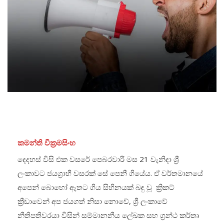
කමන්ති වික්‍රමසිංහ
දෙදහස් විසි එක වසරේ පෙබරවාරි මස 21 වැනිදා ශ්‍රී
ලංකාවට ජයග්‍රාහී වසරක් සේ පෙනී ගියේය. ඒ වර්තමානයේ
අපෙන් බොහෝ ඈතට ගිය සිහිනයක් බඳු වූ ක්‍රිකට්
ක්‍රීඩාවෙන් අප ජයගත් නිසා නොවේ, ශ්‍රී ලංකාවේ
නීතිපතිවරයා විසින් සම්මානනීය ලේඛක සහ ග්‍රන්ථ කර්තෘ