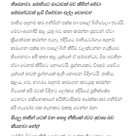
තිබෙනවා. සමඟියට බාධාවක් බව කිමින් මේවා
සම්බන්ධවත් දැඩි විවේචන එල්ල වෙනවා?
ජාතිය පදනම් කර ගනිමින් පක්ෂ හා පාසල් බිහිවෙලා ඉවරයි.
මේවා අහෝසි කළ යුතු බව කතා කරන්න පුළුවන්. ඒවා
ක්‍රියාත්මක කරන්න බැහැ. ඉදිරියට ජාතිය,වර්ගය පදනම්
කරගෙන පක්ෂ හා පාසල් බිහි කිරීම වලක්වන්න හැකියාව
තිබෙනවා. අපි කතා කළ යුත්තේ ඒ සම්බන්ධව මිස පවතින
ඒවා වෙනස් කිරීමට නොවෙයි. ප්‍රශ්නයකට විසඳුම් සෙවිය
යුත්තේ තවත් ප්‍රශ්නයක් ඇති නොවන විදිහටයි. ජාතිය,
කුලය, ගම, නගරය පදනම් කරගෙන කටයුතු කරන්න
ගියොත් අපි රටක් විදිහට ලෝකය ඉදිරියේ ප්‍රතික්ෂේප
වෙනවා. එකිනෙකාගේ අයිතිවාසිකම් ආරක්ෂා කර ගනිමින්
අපි හැමෝම එක තැනකට එකතු වෙන්න ඕන.
සියලු ජාතීන් යටත් වන පොදු නීතියක් රටට අවශ්‍ය බව
කියනවා නේද?