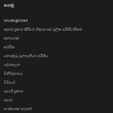
යොමු
Uncategorized
අදහස් ප්‍රකාශ කිරීමේ නිදහස සහ මූලික අයිතිවාසිකම්
අනාවරණ
ආර්ථික
තොරතුරු දැනගැනීමේ අයිතිය
දේශපාලන
විනිවිදභාවය
වීඩියෝ
වෛරී ප්‍රකාශ
සමාජ
සංස්කාරක සටහන්