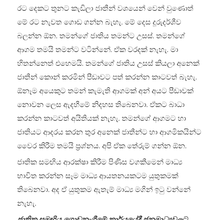
රට දෙකට තුනට කැඩිලා ජාතීන් වශයෙන් වෙන් වුණොත්
මේ රට නැවත ගොඩ ගන්න බැහැ. මේ දෙස දූරුදර්ශීව
බලන්න ඕන. තමන්ගේ ජාතිය තමන්ට උසස්. තමන්ගේ
ආගම තමයි තමන්ට වටින්නේ. ඒක වරදක් නැහැ. මා
හිතන්නෙත් එහෙමයි. තමන්ගේ ජාතිය උසස් කියලා අනෙක්
ජාතීන් කොන් කරමින් පීඩාවට පත් කරන්න කාටවත් බැහැ.
ඕනෑම අයෙකුට තමන් කැමැති ආගමක් අන් අයට පීඩාවක්
නොවන ලෙස ඇදහීමේ නිදහස තිබෙනවා. ඒකට බාධා
කරන්න කාටවත් අයිතියක් නැහැ. තමන්ගේ ආගමට හා
ජාතියට ආදරය කරන තුර අනෙක් ජාතීන්ට හා ආගමිකයින්ට
වෛර කිරීම තමයි ප්‍රශ්නය. අපි ඒක තේරුම් ගන්න ඕන.
ජාතික සමඟිය ආරක්ෂා කිරීම පිණිස වගකීමෙන් මාධ්‍ය
භාවිත කරන්න සෑම මාධ්‍ය ආයතනයකටම යුතුකමක්
තිබෙනවා. අද ඒ යුතුකම ඇතැම් මාධ්‍ය මගින් ඉටු වන්නේ
නැහැ.
ජාතික සමඟිය ගොඩනැගීමේ කාර්යයේදී ජනමාධ්‍යවලට