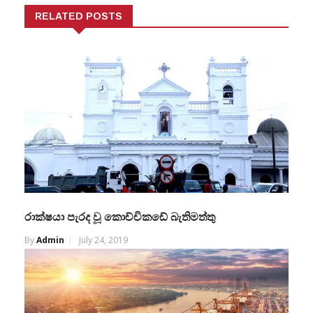
RELATED POSTS
රාක්ෂයා පැරද වූ කොච්චිකඩේ බැතිමත්තු
By
Admin
July 24, 2019