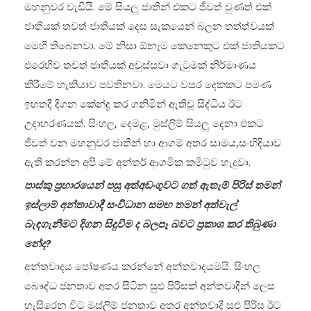
මහනුවර වැඩියි. මේ සියලු ජාතීන් එකට ජීවත් වුණත් එක්
ජාතියක් තවත් ජාතියක් දෙස සැකයෙන් බලන තත්ත්වයක්
මෙහි තිබෙනවා. මේ නිසා ඕනෑම කෙනෙකුට එක් ජාතියකට
එරෙහිව තවත් ජාතියක් අවුස්සවා ගැටුමක් නිර්මාණය
කිරීමේ හැකියාව පවතිනවා. මෙයට වසර දෙකකට පමණ
ඉහතදී දිගන කේන්ද්‍ර කර ගනිමින් ඇතිවූ සිද්ධිය ඊට
උදාහරණයක්. සිංහල, දෙමළ, මුස්ලිම් සියලු දෙනා එකට
ජීවත් වන මහනුවර ජාතීන් හා ආගම් අතර සාමය,සංහිඳියාව
ඇති කරන්න අපි මේ අන්තර් ආගමික කමිටුව හැදුවා.
පාස්කු ප්‍රහාරයෙන් පසු අත්අඩංගුවට ගත් ඇතැම් පිරිස් තමන්
ඉස්ලාම් අන්තාවාදී සංවිධාන සමඟ තමන් අත්වැල්
බැඳගැනීමට දිගන සිදුවීම ද බලපෑ බවට ප්‍රකාශ කර තිබුණා
නේද?
අන්තවාදය පෝෂණය කරන්නේ අන්තවාදයමයි. සිංහල
බෞද්ධ ජනතාව අතර සිටින සුළු පිරිසක් අන්තවාදීන් ලෙස
හැසිරෙන විට මුස්ලිම් ජනතාව අතර අන්තවාදී සුළු පිරිස ඊට