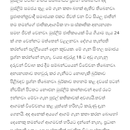
මුස්ලිම් විවාහ නීතිය සම්බන්ධව ප්‍රශ්න තිබෙනවා. අද
මුස්ලිම් සමජය තුළ මේ ගැන කතා බහක් ඇතිව තිබෙනවා.
ප්‍රජාතන්ත්‍රවාදී සමාජයක එකට ජීවත් වන විට සියලු ජාතීන්
තම තමන්ගේ ජාතික,ආගමික හා සංස්කෘතික අන්‍යන්‍යතා
සමඟ ජීවත් වෙනවා. මුස්ලිම් ජාතිකයෙක් මිය ගියාම පැය 24
ක් ගත වෙන්නට මත්තෙන් වළලනවා. දේහය තැන්පති
කරන්නේ පල්ලියෙන් දෙන කූඩයක. මේ ගැන සිංහල සමාජය
ප්‍රශ්න කරන්නේ නැහැ. වයස අවුරුදු 18 ට අඩු ගැහැනු
දරුවන් විවාහ කර දීම සම්බන්ධයෙන් විවේචන තිබෙනවා.
අන්‍යන්‍යතාව තහවුරු කර ගැනීමට නොහැකි බුර්කාව
පිළිබඳව ප්‍රශ්න තිබෙනවා. බුර්කාව තහනම් කළ දවසේ පටන්
නිවසින් පිටතට නොඑන මුස්ලිම් කාන්තාවන් අපේ රටේ
ඉන්නවා. මේවා ගැන පුළුල් කතිකාවක් අවශ්‍යයි.තවත්
ආගමක් විවේචනය කළ යුත්තේ හරිහැටි කරුණු දැන
ගෙනයි. අද අනෙක් අයගේ ආගම් ගැන කතා කරන බොහෝ
දෙනෙකු තමන්ගේ ආගමවත් හරියට දන්නේ නැහැ. ප්‍රධාන