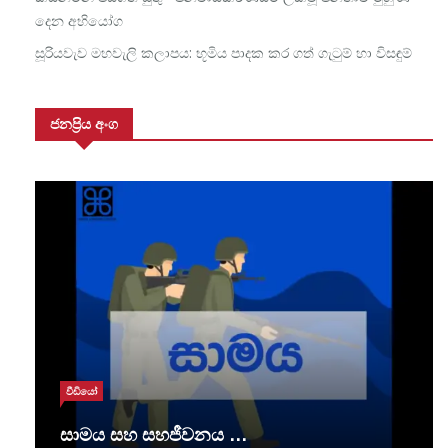
දෙන අභියෝග
සූරියවැව මහවැලි කලාපය: භූමිය පාදක කර ගත් ගැටුම් හා විසඳුම්
ජනප්‍රිය අංග
වීඩියෝ
සාමය සහ සහජීවනය …