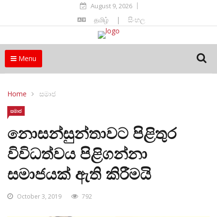
August 9, 2026
தமிழ்
|
සිංහල
Menu
Home
සමාජ
සමාජ
නොසන්සුන්තාවට පිළිතුර
විවිධත්වය පිළිගන්නා
සමාජයක් ඇති කිරීමයි
October 3, 2019
792