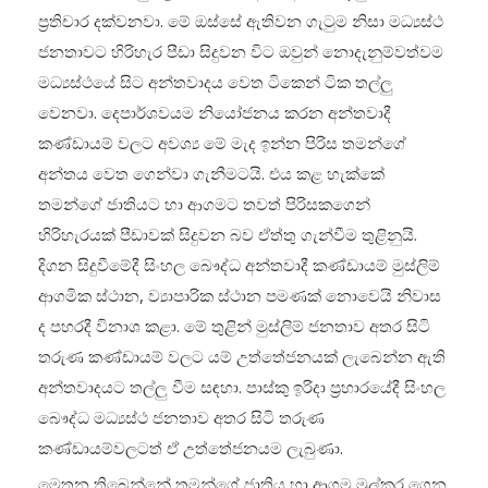
ප්‍රතිචාර දක්වනවා. මේ ඔස්සේ ඇතිවන ගැටුම නිසා මධ්‍යස්ථ
ජනතාවට හිරිහැර පීඩා සිදුවන විට ඔවුන් නොදැනුම්වත්වම
මධ්‍යස්ථයේ සිට අන්තවාදය වෙත ටිකෙන් ටික තල්ලු
වෙනවා. දෙපාර්ශවයම නියෝජනය කරන අන්තවාදී
කණ්ඩායම් වලට අවශ්‍ය මේ මැද ඉන්න පිරිස තමන්ගේ
අන්තය වෙත ගෙන්වා ගැනීමටයි. එය කළ හැක්කේ
තමන්ගේ ජාතියට හා ආගමට තවත් පිරිසකගෙන්
හිරිහැරයක් පීඩාවක් සිදුවන බව ඒත්තු ගැන්වීම තුළිනුයි.
දිගන සිදුවීමේදී සිංහල බෞද්ධ අන්තවාදී කණ්ඩායම් මුස්ලිම්
ආගමික ස්ථාන, ව්‍යාපාරික ස්ථාන පමණක් නොවෙයි නිවාස
ද පහරදී විනාශ කළා. මේ තුළින් මුස්ලිම් ජනතාව අතර සිටි
තරුණ කණ්ඩායම් වලට යම් උත්තේජනයක් ලැබෙන්න ඇති
අන්තවාදයට තල්ලු වීම සඳහා. පාස්කු ඉරිදා ප්‍රහාරයේදී සිංහල
බෞද්ධ මධ්‍යස්ථ ජනතාව අතර සිටි තරුණ
කණ්ඩායම්වලටත් ඒ උත්තේජනයම ලැබුණා.
මෙතන තිබෙන්නේ තමන්ගේ ජාතිය හා ආගම මුල්කර ගෙන