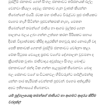
මුස්ලිම් ජනතාව ගෙන් සිංහල ජනතාවට තර්ජනයක් එල්ල
වෙනවා කියලා. දෙමළ ජනතාව ගැන වුණත් කියන්න
තිබෙන්නේ එයයි. රටක මහ ජාතියට විරුද්ධව සුළු ජාතියකට
එහෙම නැගී සිටින්න පුළුවන්කමක් නැහැ. මෙතන
තිබෙන්නේ තමන්ගේ ජාතිය හා ආගම මුල්කර ගෙන
පාලනය බලය ලබා ගන්න උත්සහ කරන පිරිසකට සහාය
දීමක්. විද්‍යාත්මකව කිසිදු අයුරකින් තහවුරු කර නොමැති වඳ
පෙති කතාවක් ගෙනත් මුස්ලිම් ජනතාවට චෝදනා කළා.
මේක පිටුපස වෙළෙඳ ප්‍රජාව වගේම දේශපාලන වුවමනා ද
ක්‍රියාත්මක වුණා. ජාතිවාදය අවුස්සලා සිංහල බෞද්ධ
ජනතාවගේ ඡන්ද ටික ගන්න සැලසුමක් තිබෙනවා. බොදු
බල සේනාව වගේ සංවිධානවල හිමිවරුන්ට පාර්ලිමේන්තු
යන්න පාර කැපීමක් වෙන්නත් පුළුවන්. එහෙම අත්දැකීම්
අපට ඉතිහාසයේ තිබෙනවා.
යම් පුද්ගලයෙකු තමන්ගේ ජාතියට හා ආගමට ආදරය කිරීම
වරදක්ද?