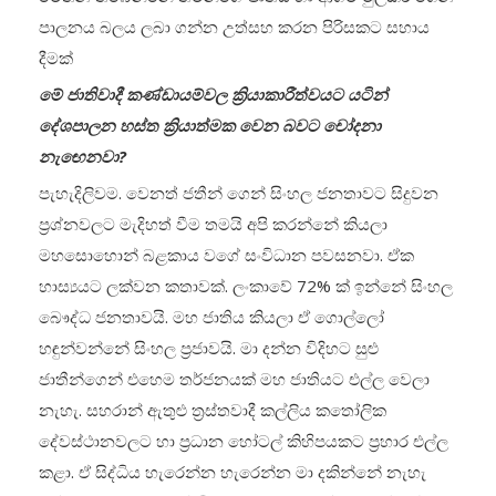
පාලනය බලය ලබා ගන්න උත්සහ කරන පිරිසකට සහාය
දීමක්
මේ ජාතිවාදී කණ්ඩායම්වල ක්‍රියාකාරීත්වයට යටින්
දේශපාලන හස්ත ක්‍රියාත්මක වෙන බවට චෝදනා
නැඟෙනවා?
පැහැදිලිවම. වෙනත් ජතීන් ගෙන් සිංහල ජනතාවට සිදුවන
ප්‍රශ්නවලට මැදිහත් වීම තමයි අපි කරන්නේ කියලා
මහසොහොන් බළකාය වගේ සංවිධාන පවසනවා. ඒක
හාස්‍යයට ලක්වන කතාවක්. ලංකාවේ 72% ක් ඉන්නේ සිංහල
බෞද්ධ ජනතාවයි. මහ ජාතිය කියලා ඒ ගොල්ලෝ
හඳුන්වන්නේ සිංහල ප්‍රජාවයි. මා දන්න විදිහට සුළු
ජාතීන්ගෙන් එහෙම තර්ජනයක් මහ ජාතියට එල්ල වෙලා
නැහැ. සහරාන් ඇතුළු ත්‍රස්තවාදී කල්ලිය කතෝලික
දේවස්ථානවලට හා ප්‍රධාන හෝටල් කිහිපයකට ප්‍රහාර එල්ල
කළා. ඒ සිද්ධිය හැරෙන්න හැරෙන්න මා දකින්නේ නැහැ