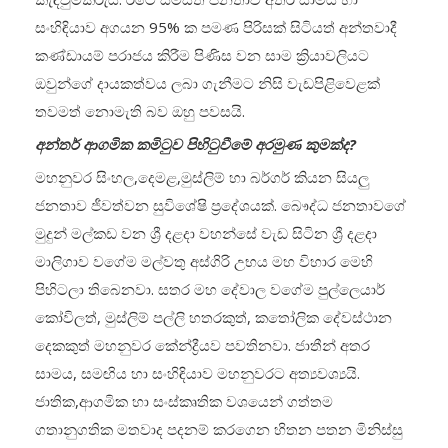
සංහිඳියාව අගයන 95% ක පමණ පිරිසක් සිටියත් අන්තවාදී
කණ්ඩායම් පරාජය කිරීම පිණිස වන සාම ක්‍රියාවලියට
ඔවුන්ගේ දායකත්වය ලබා ගැනීමට නිසි වැඩපිළිවෙළක්
තවමත් නොමැති බව ඔහු පවසයි.
අන්තර් ආගමික කමිටුව පිහිටුවීමේ අරමුණ කුමක්ද?
මහනුවර සිංහල,දෙමළ,මුස්ලිම් හා බර්ගර් කියන සියලු
ජනතාව ජීවත්වන සුවිශේෂි ප්‍රදේශයක්. බෞද්ධ ජනතාවගේ
මුදුන් මල්කඩ වන ශ්‍රී දළදා වහන්සේ වැඩ සිටින ශ්‍රී දළදා
මාලිගාව වගේම මල්වතු අස්ගිරි උභය මහ විහාර මෙහි
පිහිටලා තිබෙනවා. සතර මහ දේවාල වගේම පුල්ලෙයාර්
කෝවිලත්, මුස්ලිම් පල්ලි හතරකුත්, කතෝලික දේවස්ථාන
දෙකකුත් මහනුවර කේන්ද්‍රීයව පවතිනවා. ජාතීන් අතර
සාමය, සමඟිය හා සංහිඳියාව මහනුවරට අත්‍යවශ්‍යයි.
ජාතික,ආගමික හා සංස්කෘතික වශයෙන් ගත්තම
ගතානුගතික මතවාද පදනම් කරගෙන හිතන පතන මිනිස්සු