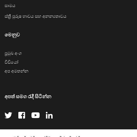
සාමය
ස්ත්‍රී පුරුෂ භාවය සහ අනන්‍යතාවය
මෙනුව
ප්‍රමුඛ අංග
වීඩියෝ
අප අමතන්න
අපත් සමග රැදී සිටින්න