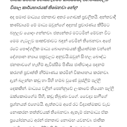
විශාල කාර්යභාරයක් තිබෙනවා නේද?
අද සමාජ මාධ්‍යය ජනතාව අතර ගොඩක් ප්‍රචලිතයි. අන්තවාදී
කණ්ඩායම් මේ මාධ්‍ය ඔවුන්ගේ අදහස් ප්‍රචාරණය කිරීමට
බහුලව යොදා ගන්නවා. ජත්‍යන්තර මට්ටමින් මේවන විට
මෙම ගැටලුව සාකච්ඡාවට බඳුන් වෙමින් තිබෙනවා. අපේ
රටේ පෞද්ගලික මාධ්‍ය බොහොමයක් ක්‍රියාත්මක වන්නේ
දේශපාන න්‍යාය පත්‍රවලට අනුවයි.ඔවුන් සිංහල බෞද්ධ
ජනතාවගේ හැඟීම් ඇවිස්සීම පිණිස ජාතිවාදය පදනම්
කරගත් ප්‍රවෘත්ති නිර්මාණය කරමින් විකාශනය කරනවා.
දැන් බලන්න කඩු හා පිහි හම්බ වුණේ මුස්ලිම් පල්ලි
දෙකකින්. මාධ්‍යය වලින් පෙන්නුවේ ලංකාවේ තියෙන පල්ලි
ඔක්කොමගේම පිහි, කඩු තිබුණා වගේ. වෛද්‍ය සාෆිගේ
ප්‍රශ්නයත් එහෙමයි. ඇත්තටම අපේ රට විද්‍යාත්මකව වැඩ
නොකරන තත්ත්වයක් තිබෙනවා. ඇතැම් ජනමාධ්‍ය ඒක
ප්‍රයෝජනයට අරන් ජනතාව නොමඟ යවනවා. ජාතික