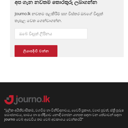
අප ගැන නවතම තොරතුරු ලබාගන්න
Journo.lk නවතම පළකිරීම් සහ විස්තර ඔබගේ විද්‍යුත්
තැපෑල වෙත ගෙන්වාගන්න.
“මූලික අයිතිවාසිකම්, වගවීම හා විනිවිදභාවය, වෛරී ප්‍රකාශ, ව්‍යාජ පුවත්, ස්ත්‍රී පුරුෂ
සමාජභාවය, සාමය හා සංහිඳියාව යනාදී මහජන යහපත සඳහා වන තේමාවන් සඳහා
journo වෙබ් අඩෙවිය තම වෙබ් අවකාශය වෙන්කරයි”