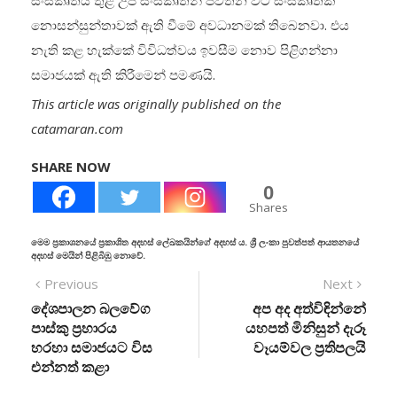
සංස්කෘතිය තුළ උප සංස්කෘතීන් පවතින විට සංස්කෘතික
නොසන්සුන්තාවක් ඇති වීමේ අවධානමක් තිබෙනවා. එය
නැති කළ හැක්කේ විවිධත්වය ඉවසීම නොව පිළිගන්නා
සමාජයක් ඇති කිරීමෙන් පමණයි.
This article was originally published on the
catamaran.com
SHARE NOW
0
Shares
මෙම ප්‍රකාශනයේ ප්‍රකාශිත අදහස් ලේඛකයින්ගේ අදහස් ය. ශ්‍රී ලංකා පුවත්පත් ආයතනයේ
අදහස් මෙයින් පිළිබිඹු නොවේ.
Previous
Next
දේශපාලන බලවේග
අප අද අත්විඳින්නේ
පාස්කු ප්‍රහාරය
යහපත් මිනිසුන් දැරූ
හරහා සමාජයට විස
වෑයම්වල ප්‍රතිපලයි
එන්නත් කළා