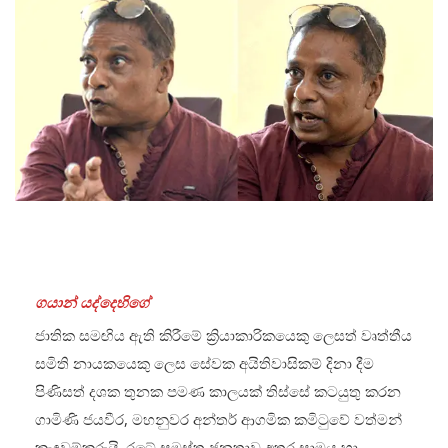
ගයාන් යද්දෙහිගේ
ජාතික සමඟිය ඇති කිරීමේ ක්‍රියාකාරිකයෙකු ලෙසත් වෘත්තීය
සමිති නායකයෙකු ලෙස සේවක අයිතිවාසිකම් දිනා දීම
පිණිසත් දශක තුනක පමණ කාලයක් තිස්සේ කටයුතු කරන
ගාමිණි ජයවීර, මහනුවර අන්තර් ආගමික කමිටුවේ වත්මන්
කැඳවුම්කරුයි. රටේ සමස්ත ජනතාව අතර සාමය හා