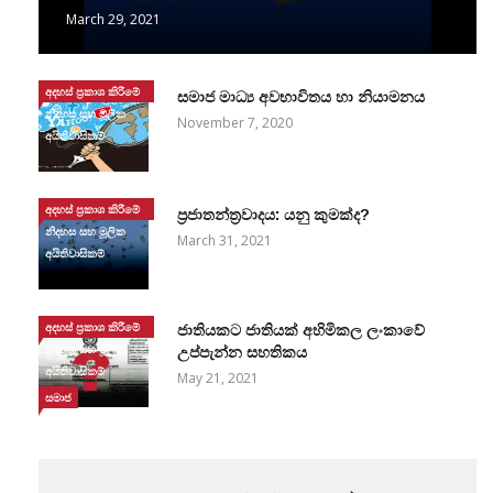
March 29, 2021
අදහස් ප්‍රකාශ කිරීමේ
සමාජ මාධ්‍ය අවභාවිතය හා නියාමනය
නිදහස සහ මූලික
November 7, 2020
අයිතිවාසිකම්
අදහස් ප්‍රකාශ කිරීමේ
ප්‍රජාතන්ත්‍රවාදය: යනු කුමක්ද?
නිදහස සහ මූලික
March 31, 2021
අයිතිවාසිකම්
අදහස් ප්‍රකාශ කිරීමේ
ජාතියකට ජාතියක් අහිමිකල ලංකාවේ
නිදහස සහ මූලික
උප්පැන්න සහතිකය
අයිතිවාසිකම්
May 21, 2021
සමාජ