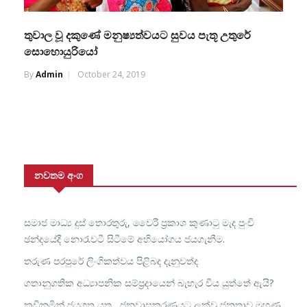
තුවාල වූ දකුණේ මනුෂ්‍යත්වයට සුවය පැතූ උතුරේ
සොහොයුරියෝ
By
Admin
October 24, 2019
නවතම අංග
සමාජ මාධ්‍ය දුස් තොරතුරු, වෛරී ප්‍රකාශ කුණාටු මැද පුංචි
ඡන්දයේදී නොරැවටී සිටීමේ අභියෝගය ජයගැනීම.
තරුණ පරපුරේ ලිංගිකත්වය පිළිබද දැනුවත්ද
ගතානුගතික අධ්‍යාපනික සම්ප්‍රදායෙන් බැහැර විය යුත්තේ ඇයි?
කඩිනමින් ජයගත යුතු ජනවාසකරණයට ලක්වූ ජනතාව මුහුණ