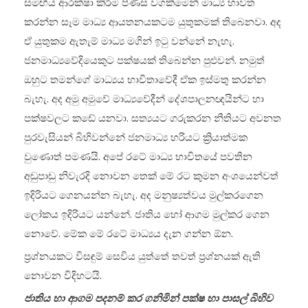
සමඟිය ආරක්ෂා කිරීම පිණිස වගකීමෙන් මාධ්‍ය භාවිත
කරන්න සෑම මාධ්‍ය ආයතනයකටම යුතුකමක් තිබෙනවා. අද
ඒ යුතුකම ඇතැම් මාධ්‍ය මගින් ඉටු වන්නේ නැහැ.
ජනමාධ්‍යවේදියෙකුට පක්ෂයක් තිබෙන්න පුළුවන්. නමුත්
ඔහුට තමන්ගේ මාධ්‍යය භාවිතාවේදී ඒක ඉස්මතු කරන්න
බැහැ. අද අමු අමුවේ මාධ්‍යවේදීන් දේශපාලනඥයින්ට හා
පක්ෂවලට කඩේ යනවා. සත්‍යයට ගරුකරන නීතියට අවනත
පුරවැසියන් බිහිවන්නේ ජනමාධ්‍ය හරියට ක්‍රියාත්මක
වුණොත් පමණයි. අපේ රටේ මාධ්‍ය භාවිතයේ පවතින
අඩුපාඩු නිවැරදි නොවන තෙක් මේ රට කුමන අංශයෙන්වත්
ඉදිරියට ගෙනයන්න බැහැ. අද මනුෂ්‍යත්වය මුල්කරගෙන
ලෝකය ඉදිරියට යන්නේ. ජාතිය හෝ ආගම මුල්කර ගෙන
නොවේ. මේක මේ රටේ මාධ්‍යය දැන ගන්න ඕන.
ප්‍රශ්නයකට විසඳුම් සෙවිය යුත්තේ තවත් ප්‍රශ්නයක් ඇති
නොවන විදිහටයි.
ජාතිය හා ආගම පදනම් කර ගනිමින් පක්ෂ හා පාසල් බිහිව