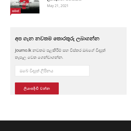
අයිතිවාසිකම්
May 21, 2021
සමාජ
අප ගැන නවතම තොරතුරු ලබාගන්න
Journo.lk නවතම පළකිරීම් සහ විස්තර ඔබගේ විද්‍යුත්
තැපෑල වෙත ගෙන්වාගන්න.