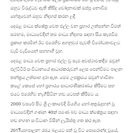
ඔහුට විරුද්ධව ඇති කිසිදු චෝදනාවක් ඔප්පු නොවීම
හේතුවෙන් ඔහුව නිදහස් කරන ලදී.
දෙමළ මාධ්‍ය ක්ෂේත්‍ර වෙත එල්ල වන ප්‍රහාර උත්සන්න වීමත්
සමඟම, මාධ්‍යවේදීන් තම මාධ්‍ය නිදහස සඳහා සිය කැපවීම
ප්‍රකාශ කරමින් ඊට එරෙහිව අගනුවර පැවති විරෝධතාවලට
වැඩි වැඩියෙන් සහභාගී වූහ.
දෙමළ මාධ්‍ය වෙත ප්‍රහාර එල්ල වූ සෑම අවස්ථාවකදීම ඔවුන්
එල්ටීටීඊ සංවිධානයේ ආධාරකරුවන් ලෙස පෙන්වීමට පාලන
තන්ත්‍රය උත්සාහ දරා ඇත. මෙම උපක්‍රමය ඔවුන් භාවිතා
කළේ කෙසේ හෝ ප්‍රහාරය සාධාරණීකරණය කිරීමට සහ
එයට එරෙහිව නැගීසිටින හඬ යටපත් කිරීමට ය.
2000 වසරේ සිට ශ්‍රී ලංකාවේදී මියගිය හෝ අතුරුදහන් වූ
මාධ්‍යවේදීන් ගණන 40ක් පමණ බව මාධ්‍ය ක්ෂේත්‍රය සඳහා
හඬ නගන සංවිධාන විසින් ලැයිස්තු ගත කර ඇත.
2015ියහපාලන’ රජය බලයට පත් වූ විට පොරොන්දු වූයේ,