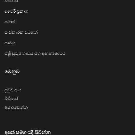
වීඩියෝ
වෛරී ප්‍රකාශ
සමාජ
සංස්කාරක සටහන්
සාමය
ස්ත්‍රී පුරුෂ භාවය සහ අනන්‍යතාවය
මෙනුව
ප්‍රමුඛ අංග
වීඩියෝ
අප අමතන්න
අපත් සමග රැදී සිටින්න