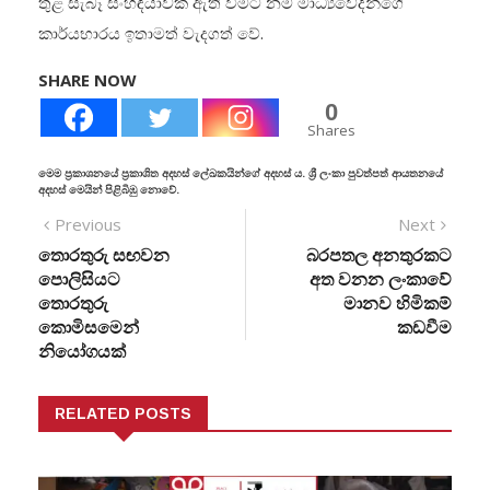
තුළ සැබෑ සංහිඳියාවක් ඇති වීමට නම් මාධ්‍යවේදීන්ගේ
කාර්යභාරය ඉතාමත් වැදගත් වේ.
SHARE NOW
0
Shares
මෙම ප්‍රකාශනයේ ප්‍රකාශිත අදහස් ලේඛකයින්ගේ අදහස් ය. ශ්‍රී ලංකා පුවත්පත් ආයතනයේ
අදහස් මෙයින් පිළිබිඹු නොවේ.
Previous
Next
තොරතුරු සඟවන
බරපතල අනතුරකට
පොලිසියට
අත වනන ලංකාවේ
තොරතුරු
මානව හිමිකම්
කොමිසමෙන්
කඩවීම
නියෝගයක්
RELATED POSTS