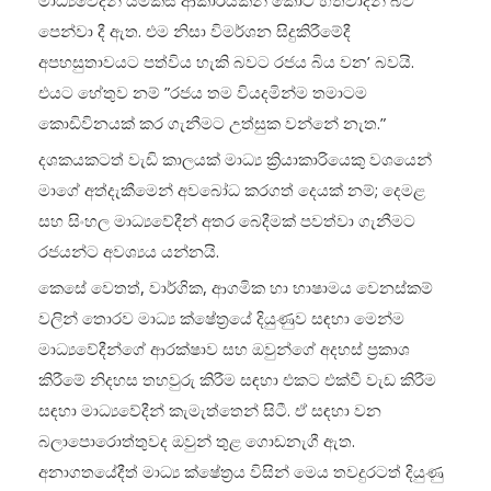
මාධ්‍යවේදීන් යම්කිසි ආකාරයකින් කොටි හිතවාදීන් බව
පෙන්වා දී ඇත. එම නිසා විමර්ශන සිදුකිරීමේදී
අපහසුතාවයට පත්විය හැකි බවට රජය බිය වන’ බවයි.
එයට හේතුව නම් ”‍රජය තම වියදමින්ම තමාටම
කොඩිවිනයක් කර ගැනීමට උත්සුක වන්නේ නැත.”‍
දශකයකටත් වැඩි කාලයක් මාධ්‍ය ක්‍රියාකාරියෙකු වශයෙන්
මාගේ අත්දැකීමෙන් අවබෝධ කරගත් දෙයක් නම්; දෙමළ
සහ සිංහල මාධ්‍යවේදීන් අතර බෙදීමක් පවත්වා ගැනීමට
රජයන්ට අවශ්‍යය යන්නයි.
කෙසේ වෙතත්, වාර්ගික, ආගමික හා භාෂාමය වෙනස්කම්
වලින් තොරව මාධ්‍ය ක්ෂේත්‍රයේ දියුණුව සඳහා මෙන්ම
මාධ්‍යවේදීන්ගේ ආරක්ෂාව සහ ඔවුන්ගේ අදහස් ප්‍රකාශ
කිරීමේ නිදහස තහවුරු කිරීම සඳහා එකට එක්වී වැඩ කිරීම
සඳහා මාධ්‍යවේදීන් කැමැත්තෙන් සිටී. ඒ සඳහා වන
බලාපොරොත්තුවද ඔවුන් තුළ ගොඩනැගී ඇත.
අනාගතයේදීත් මාධ්‍ය ක්ෂේත්‍රය විසින් මෙය තවදුරටත් දියුණු