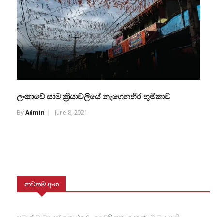
ලංකාවේ සාම ක්‍රියාවලියේ නැගෙනහිර භුමිකාව
By
Admin
June 8, 2021
නවතම අංග