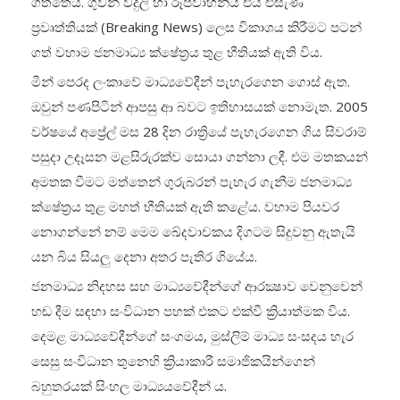
ගත්තේය. ගුවන් විදුලි හා රූපවාහිනිය එය එසැණ
ප්‍රවෘත්තියක් (Breaking News) ලෙස විකාශය කිරීමට පටන්
ගත් වහාම ජනමාධ්‍ය ක්ෂේත්‍රය තුළ භීතියක් ඇති විය.
මීන් පෙරද ලංකාවේ මාධ්‍යවේදීන් පැහැරගෙන ගොස් ඇත.
ඔවුන් පණපිටින් ආපසු ආ බවට ඉතිහාසයක් නොමැත. 2005
වර්ෂයේ අප්‍රේල් මස 28 දින රාත්‍රියේ පැහැරගෙන ගිය සිවරාම්
පසුදා උදෑසන මළසිරුරක්ව සොයා ගන්නා ලදී. එම මතකයන්
අමතක වීමට මත්තෙන් ගුරුබරන් පැහැර ගැනීම ජනමාධ්‍ය
ක්ෂේත්‍රය තුළ මහත් භීතියක් ඇති කළේය. වහාම පියවර
නොගන්නේ නම් මෙම ඛේදවාචකය දිගටම සිදුවනු ඇතැයි
යන බිය සියලු‍ දෙනා අතර පැතිර ගියේය.
ජනමාධ්‍ය නිදහස සහ මාධ්‍යවේදීන්ගේ ආරක්‍ෂාව වෙනුවෙන්
හඬ දීම සඳහා සංවිධාන පහක් එකට එක්වී ක්‍රියාත්මක විය.
දෙමළ මාධ්‍යවේදීන්ගේ සංගමය, මුස්ලිම් මාධ්‍ය සංසදය හැර
සෙසු සංවිධාන තුනෙහි ක්‍රියාකාරී සමාජිකයින්ගෙන්
බහුතරයක් සිංහල මාධ්‍යයවේදීන් ය.