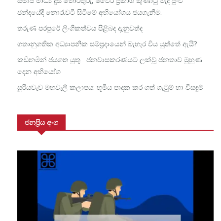
සමාජ මාධ්‍ය දුස් තොරතුරු, වෛරී ප්‍රකාශ කුණාටු මැද පුංචි
ඡන්දයේදී නොරැවටී සිටීමේ අභියෝගය ජයගැනීම.
තරුණ පරපුරේ ලිංගිකත්වය පිළිබද දැනුවත්ද
ගතානුගතික අධ්‍යාපනික සම්ප්‍රදායෙන් බැහැර විය යුත්තේ ඇයි?
කඩිනමින් ජයගත යුතු ජනවාසකරණයට ලක්වූ ජනතාව මුහුණ
දෙන අභියෝග
සූරියවැව මහවැලි කලාපය: භූමිය පාදක කර ගත් ගැටුම් හා විසඳුම්
ජනප්‍රිය අංග