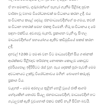
ඒ හා සමානව, ගුරුබරන්ගේ පැහැර ගැනීම පිළිබඳ පුවත
වාර්තා වූ වහාම විරෝධතාවක් සංවිධානය කරන ලදී. එය
සංවිධානය කළේ දෙමළ ජනමාධ්‍යවේදීන්ගේ සංගමය, තවත්
සංවිධාන හතරක් සමඟ එකතු වීමෙනි. හිරු සංවිධානය ද මේ
සඳහා එක්විය. අවශ්‍යවූ බැනර්, ප්‍රකාශන වැනි දෑ සිංහල
මාධ්‍යවේදීන්ගේ සහයෝගය ඇතිව කඩිමුඩියේ සකස් කරන
ලදී.
දහවල් 12.00 ට පමණ වන විට මාධ්‍යවේදීන් සිය ගණනක්
ආරක්ෂාව පිළිබඳව තර්ජනද නොතකා කොළඹ කොටුව
දුම්රියපොළ ඉදිරිපිටට රැස් වූහ. පැය දෙකක් පුරා පැවති මෙම
අවධානයට ලක්වූ විරෝධතාවය මගින් බොහෝ කරුණු
ප්‍රකාශ විය.
වැදගත් – මෙම අරගලය තුළින් හෙළි වූයේ ජාති ආගම්
භේදයකින් තොරව සියලු‍ ජනමාධ්‍යවේදීන්, මාධ්‍යවේදීන් හට
ගැටලු‍වක් ඇති වුවහොත් එකට එක්වී නැගී සිටින බවයි.