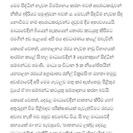
මෙම සිද්ධීන් නැවත විමර්ශනය කරන බවත් අපරාධකරුවන්
නීතිය ඉදිරියට පමුණුවන බවත් ය. මෙවැනි සිදුවීම් නැවත සිදු
නොවීමට නම් අපරාධකරුවන්ට දඬුවම් දීම අත්‍යවශ්‍යයයි.
මාධ්‍යවේදීන් බියෙන් සැකයෙන් තොරව කටයුතු කිරීමට
එමගින් ඉඩ සැලසේ. අපි එය අවධාරණය කළේ එබැවිනි.
කෙසේ වෙතත්, යහපාලනය රජය නැවත නඩු විභාගයක්
ආරම්භ කළේ සිංහල මාධ්‍යවේදීන් 3 දෙනෙකුගේ සිද්ධීන්
සම්බන්ධව පමණි. මාධ්‍ය සංවිධාන 5 ක නියෝජිතයින්
යහපාලන රජයේ අග්‍රාමාත්‍ය රනිල් වික්‍රමසිංහ මහතා හමුවූ
අවස්ථාවේදී අපි මෙම ගැටලු‍ව මතු කර ඇත්තෙමු. පිළිතුර
වූයේ ඒ හා සම්බන්ධ කටයුතු සම්පාදනය කරන බවයි.
කෙසේ වෙතත්, දෙමළ මාධ්‍යවේදීන් ඝාතනය කිරීම හෝ
අතුරුදන් වීම පිළිබඳව පරීක්ෂණයක් පැවැත්වීමට රජයට
අවශ්‍ය නැති බව පසුව අවබෝධ විය. සිංහල මාධ්‍යවේදී
සඟයෙක් මා හට පැවසුවේ, ‘ඝාතනයට ලක්වූ දෙමළ