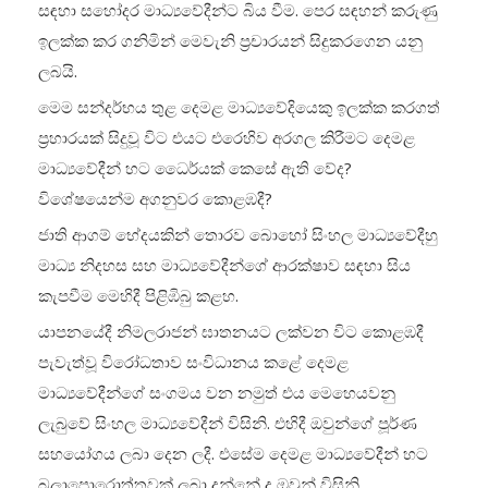
සඳහා සහෝදර මාධ්‍යවේදීන්ට බිය වීම. පෙර සඳහන් කරුණු
ඉලක්ක කර ගනිමින් මෙවැනි ප්‍රචාරයන් සිදුකරගෙන යනු
ලබයි.
මෙම සන්දර්භය තුළ දෙමළ මාධ්‍යවේදියෙකු ඉලක්ක කරගත්
ප්‍රහාරයක් සිදුවූ විට එයට එරෙහිව අරගල කිරීමට දෙමළ
මාධ්‍යවේදීන් හට ධෛර්යක් කෙසේ ඇති වේද?
විශේෂයෙන්ම අගනුවර කොළඹදී?
ජාති ආගම් භේදයකින් තොරව බොහෝ සිංහල මාධ්‍යවේදීහු
මාධ්‍ය නිදහස සහ මාධ්‍යවේදීන්ගේ ආරක්ෂාව සඳහා සිය
කැපවීම මෙහිදී පිළිඹිබු කළහ.
යාපනයේදී නිමලරාජන් ඝාතනයට ලක්වන විට කොළඹදී
පැවැත්වූ විරෝධතාව සංවිධානය කළේ දෙමළ
මාධ්‍යවේදීන්ගේ සංගමය වන නමුත් එය මෙහෙයවනු
ලැබුවේ සිංහල මාධ්‍යවේදීන් විසිනි. එහිදී ඔවුන්ගේ පූර්ණ
සහයෝගය ලබා දෙන ලදී. එසේම දෙමළ මාධ්‍යවේදීන් හට
බලාපොරොත්තුවක් ලබා දුන්නේ ද ඔවුන් විසිනි.