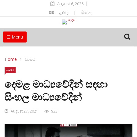
August 6, 2026
தமிழ்
|
සිංහල
Menu
Home
සාමය
සාමය
දෙමළ මාධ්‍යවේදීන් සඳහා
සිංහල මාධ්‍යවේදීන්
August 27, 2021
933