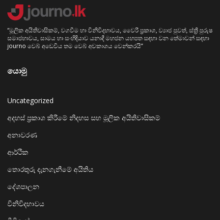
“මූලික අයිතිවාසිකම්, වගවීම හා විනිවිදභාවය, වෛරී ප්‍රකාශ, ව්‍යාජ පුවත්, ස්ත්‍රී පුරුෂ
සමාජභාවය, සාමය හා සංහිඳියාව යනාදී මහජන යහපත සඳහා වන තේමාවන් සඳහා
journo වෙබ් අඩෙවිය තම වෙබ් අවකාශය වෙන්කරයි”
යොමු
Uncategorized
අදහස් ප්‍රකාශ කිරීමේ නිදහස සහ මූලික අයිතිවාසිකම්
අනාවරණ
ආර්ථික
තොරතුරු දැනගැනීමේ අයිතිය
දේශපාලන
විනිවිදභාවය