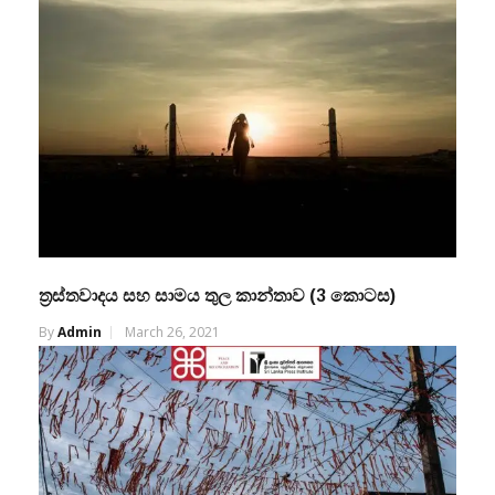
ත්‍රස්තවාදය සහ සාමය තුල කාන්තාව (3 කොටස)
By
Admin
March 26, 2021