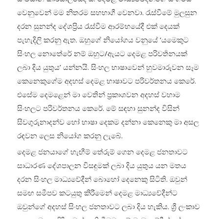
වෙනුවෙන් මම නිතරම සහභාගී වෙනවා. රැස්වීමේ මුලසුන
දරන සුනන්ද දේශප්‍රිය රැස්වීම ආරම්භයේදී එක් දෙයක්
පැහැදිලි කරනු ඇත. ඔහුගේ නියෝගය වනුයේ ‘යමෙකුට
සිංහල නොතේරේ නම් ඔහුට/ඇයට දෙමළ පරිවර්‍තනයක්
ලබා දිය යුතුය’ යන්නයි. සිංහල භාෂාවෙන් හුවමාරුවන සෑම
කෙනෙකුගේම අදහස් දෙමළ භාෂාවට පරිවර්තනය කෙරේ.
එසේම දෙමළෙන් මා වෙතින් ප්‍රකාශවන අදහස් වහාම
සිංහලට පරිවර්තනය කෙරේ. මේ සඳහා සුනන්ද විසින්
සිවගුරුනාදන්ව හෝ භාෂා දෙකම දන්නා කෙනෙකු මා අසල
රඳවන ලෙස නියෝග කරනු ලැබේ.
දෙමළ ජනයාගේ හැඟීම් තේරුම් ගෙන දෙමළ ජනතාවට
සාධාරණ දේශපාලන විසඳුමක් ලබා දිය යුතුය යන මතය
දරන සිංහල මාධ්‍යවේදීන් බොහෝ දෙනෙකු සිටිති. ඔවුන්
සමඟ සමීපව කටයුතු කිරීමෙන් දෙමළ මාධ්‍යවේදීන්ට
ඔවුන්ගේ අදහස් සිංහල ජනතාවට ලබා දිය හැකිය. ශ්‍රී ලංකාව