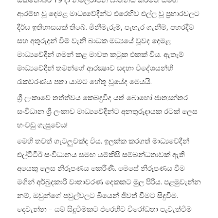
ආරම්භ වූ දෙමළ මාධ්‍යවේදීන්ට එරෙහිව එල්ල වූ ප්‍රහාරවලට
දීර්ඝ ඉතිහාසයක් තිබේ. මිනීමැරුම්, පැහැර ගැනීම්, පහරදීම්
සහ අතුරුදන් වීම් වැනි බාධක මධ්‍යයේ වූවද දෙමළ
මාධ්‍යවේදීන් ගමන් කළ මාවත කටුක එකක් විය. ඇතැම්
මාධ්‍යවේදීන් තමන්ගේ ආරක්‍ෂාව සඳහා විදේශයන්හි
රැකවරණය පතා යාමට හේතු වූයේද මෙයයි.
ශ්‍රී ලංකාවේ තත්ත්වය කෙබඳුවීද යත් බොහෝ ජාත්‍යන්තර
සංවිධාන ශ්‍රී ලංකාව මාධ්‍යවේදීන්ට අනතුරුදායක රටක් ලෙස
හංවඩු ගැසුවේය!
මෙහි තවත් ගැටලු‍වක්ද විය. ඉලක්ක කරගත් මාධ්‍යවේදීන්
එල්ටීටීඊ සංවිධානය සමඟ යම්කිසි සම්බන්ධතාවක් ඇති
අයෙකු ලෙස නිරූපණය කෙරිණි. මෙසේ නිරූපණය වීම
මගින් අර්බුදකාරී වාතාවරණ දෙකකට මුල පිරීය. පළමුවැන්න
නම්, ඔවුන්ගේ පවුල්වලට බියෙන් ජීවත් වීමට සිදුවීම.
දෙවැන්න – යම් සිදුවීමකට එරෙහිව විරෝධතා පැවැත්වීම