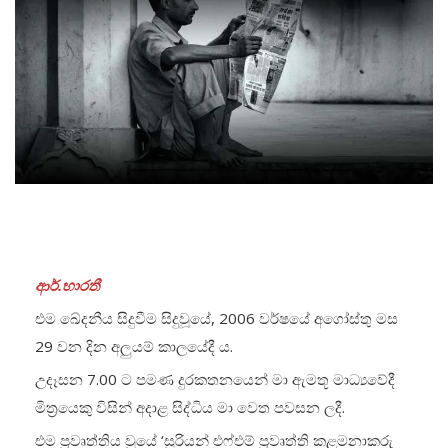
ආර්.භාරතී
එම ඛේදනීය සිදුවීම සිදුවූයේ, 2006 වර්ෂයේ අගෝස්තු මස
29 වන දින අලු‍යම් කාලයේදී ය.
උදෑසන 7.00 ට පමණ දුරකතනයෙන් මා ඇමතූ මාධ්‍යවේදී
මිත්‍රයෙකු විසින් අදාළ සිද්ධිය මා වෙත පවසන ලදී.
එම ප්‍රවෘත්තිය වූයේ ‘සූරියන් එෆ්එම් ප්‍රවෘත්ති කළමනාකරු