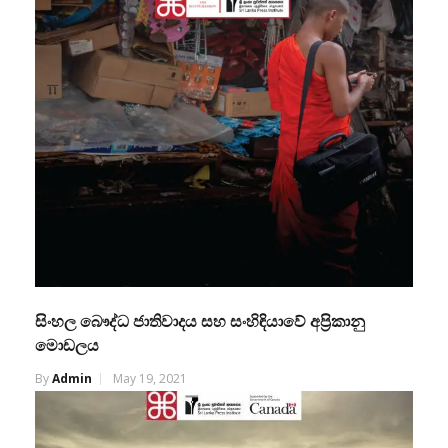
සිංහල බෞද්ධ ජාතිවාදය සහ සංහිඳියාවේ අප්‍රිකානු
මොඩලය
By
Admin
May 19, 2021