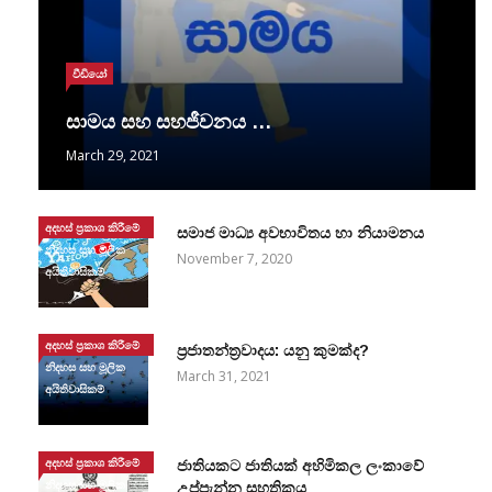
වීඩියෝ
සාමය සහ සහජීවනය …
March 29, 2021
අදහස් ප්‍රකාශ කිරීමේ
සමාජ මාධ්‍ය අවභාවිතය හා නියාමනය
නිදහස සහ මූලික
November 7, 2020
අයිතිවාසිකම්
අදහස් ප්‍රකාශ කිරීමේ
ප්‍රජාතන්ත්‍රවාදය: යනු කුමක්ද?
නිදහස සහ මූලික
March 31, 2021
අයිතිවාසිකම්
අදහස් ප්‍රකාශ කිරීමේ
ජාතියකට ජාතියක් අහිමිකල ලංකාවේ
නිදහස සහ මූලික
උප්පැන්න සහතිකය