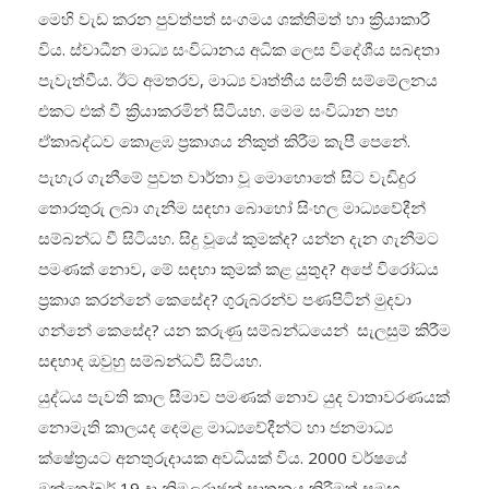
මෙහි වැඩ කරන පුවත්පත් සංගමය ශක්තිමත් හා ක්‍රියාකාරී
විය. ස්වාධීන මාධ්‍ය සංවිධානය අධික ලෙස විදේශීය සබඳතා
පැවැත්වීය. ඊට අමතරව, මාධ්‍ය වෘත්තීය සමිති සම්මේලනය
එකට එක් වී ක්‍රියාකරමින් සිටියහ. මෙම සංවිධාන පහ
ඒකාබද්ධව කොළඹ ප්‍රකාශය නිකුත් කිරීම කැපී පෙනේ.
පැහැර ගැනීමේ පුවත වාර්තා වූ මොහොතේ සිට වැඩිදුර
තොරතුරු ලබා ගැනීම සඳහා බොහෝ සිංහල මාධ්‍යවේදීන්
සම්බන්ධ වී සිටියහ. සිදු වූයේ කුමක්ද? යන්න දැන ගැනීමට
පමණක් නොව, මේ සඳහා කුමක් කළ යුතුද? අපේ විරෝධය
ප්‍රකාශ කරන්නේ කෙසේද? ගුරුබරන්ව පණපිටින් මුදවා
ගන්නේ කෙසේද? යන කරුණු සම්බන්ධයෙන් සැලසුම් කිරීම
සඳහාද ඔවුහු සම්බන්ධවී සිටියහ.
යුද්ධය පැවති කාල සීමාව පමණක් නොව යුද වාතාවරණයක්
නොමැති කාලයද දෙමළ මාධ්‍යවේදීන්ට හා ජනමාධ්‍ය
ක්ෂේත්‍රයට අනතුරුදායක අවධියක් විය. 2000 වර්ෂයේ
ඔක්තෝබර් 19 දා නිමලරාජන් ඝාතනය කිරීමත් සමඟ