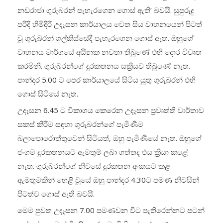
නඩරාජා ගුරුබරන් පැහැරගෙන ගොස් ඇති’ බවයි. සුපුරුදු
පරිදි හිමිදිරි උදෑසන කාර්යාලය වෙත සිය වාහනයෙන් පිටත්
වූ ගුරුබරන් ගල්කිස්සේදී පැහැරගෙන ගොස් ඇත. ඔහුගේ
වාහනය මාර්ගයේ අයිනක නවතා තිබුණේ එහි දොර විවෘත
කරමිනි. ගුරුබරන්ගේ දුරකතනය සක්‍රීයව තිබුණේ නැත.
පාන්දර 5.00 ට පෙර කාර්යාලයේ සිටිය යුතු ගුරුබරන් එහි
ගොස් සිටියේ නැත.
උදෑසන 6.45 ට විකාශය කෙරෙන උදෑසන ප්‍රවෘත්ති වාර්තාව
සකස් කිරීම සඳහා ගුරුබරන්ගේ පැමිණීම
බලාපොරොත්තුවෙන් සිටියත්, ඔහු පැමිණියේ නැත. ඔහුගේ
ජංගම දුරකතනයට ඇමතුම් ලබා ගත්තද එය ක්‍රියා කළේ
නැත. ගුරුබරන්ගේ නිවසේ දුරකතන අංකයට කළ
ඇමතුමකින් හෙළි වූයේ ඔහු පාන්දර 4.30ට පමණ නිවසින්
පිටත්ව ගොස් ඇති බවයි.
මෙම පුවත උදෑසන 7.00 පමණවන විට පැතිරෙන්නට පටන්