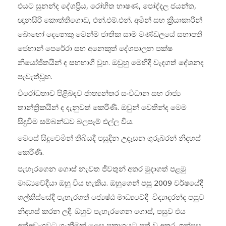
එයට සුනන්ද දේශප්‍රිය, රෝහිත භාෂණ, පෝද්දල ජයන්ත,
ඥානසිරි කොත්තිගොඩ, එන්.එම්.එන්. අමීන් සහ ක්‍රියාකාරීන්
බොහෝ දෙනෙකු මෙන්ම ජාතික සාම මණ්ඩලයේ සභාපති
ජෙහාන් පෙරේරා සහ අනෙකුත් දේශපාලන පක්ෂ
නියෝජිතයින් ද සහභාගී වූහ. ඔවුහු මෙහිදී වැදගත් දේශනද
පැවැත්වූහ.
විරෝධතාව පිළිබඳව ජාත්‍යන්තර සංවිධාන සහ රාජ්‍ය
තාන්ත්‍රිකයින් ද දැනුවත් කෙරිණි. ඔවුන් වෙතින්ද මෙම
සිදුවීම සම්බන්ධව බලපෑම් එල්ල විය.
මෙසේ සිදුවෙමින් තිබියදී පසුදින උදෑසන ගුරුබරන් නිදහස්
කෙරිණි.
පැහැරගෙන ගොස් නැවත ජීවතුන් අතර මුදාගත් පළමු
මාධ්‍යවේදීයා ඔහු විය හැකිය. ඔහුගෙන් පසු 2009 වර්ෂයේදී
ගල්කිස්සේදී පැහැරගත් ජ්‍යෙෂ්ඨ මාධ්‍යවේදී විද්‍යාදරන්ද පසුව
නිදහස් කරන ලදී. ඔහුව පැහැරගෙන ගොස්, පසුව එය
අත්අඩංගුවට ගැනීමක් ලෙස ප්‍රකාශයට පත් වූ අතර, ඉන්පසු