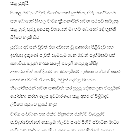
කළ යුතුයි.
සිංහල මාධ්‍යවේදීන්, විශේෂයෙන් යුක්තිය, හිරු කණ්ඩායම
සහ බොහෝ සිංහල මාධ්‍ය ක්‍රියාකාරීන් සමඟ සමීපව කටයුතු
කළ හුරු පුරුදු අයෙකු වශයෙන් මා හට බොහෝ දේ භුක්ති
විඳීමට හැකි විය.
යුද්ධය අවසන් වූවත් එය අවසන් වූ ආකාරය පිළිබඳව සහ
ඉන්පසු දකුණේ පැවති සැමරුම් ගැන ඔවුන් සෑහීමකට පත්
නොවීය. ඔවුන් තර්ක කළේ එවැනි කටයුතු කිසිඳු
ආකාරයකින් සංහිඳියාව ගොඩනැගීමේ උත්සාහයන්ට හිතකර
නොවන බවයි. ඒ අතරම, ඔවුන් දෙමළ මහජන
නියෝජිතයින් සමඟ සාකච්ඡා කර සුදුසු දේශපාලන විසඳුමක්
යෝජනා කරන ලෙස අවධාරණය කළ අතර ඒ පිළිබඳව
ලිවීමට පසුබට වූයේ නැත.
මාධ්‍ය සංවිධාන පහ එක්වී සිදුකරන රැස්වීම් වැඩිපුරම
පැවැත්වෙන්නේ කොළඹ ෆ්ලවර් පාරේ පිහිටි ස්වාධීන මාධ්‍ය
සංවිධාන කාර්යාලයේදී ය. දෙමළ මාධ්‍යවේදීන්ගේ සංගමය