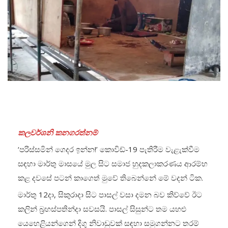
කලවර්ශනි කනගරත්නම්
‘පරිස්සමින් ගෙදර ඉන්න!’ කොවිඩ්-19 පැතිරීම වැළැක්වීම
සඳහා මාර්තු මාසයේ මුල සිට සමාජ හුදකලාකරණය ආරම්භ
කළ දවසේ පටන් කාගෙත් මුවේ තිබෙන්නේ මේ වදන් ටික.
මාර්තු 12දා, සිකුරාදා සිට පාසල් වසා දමන බව කිව්වේ ඊට
කලින් බ්‍රහස්පතින්දා සවසයි. පාසල් සිසුන්ට තම යහළු
යෙහෙළියන්ගෙන් දිගු නිවාඩුවක් සඳහා සමුගන්නට තරම්