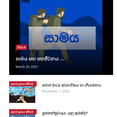
වීඩියෝ
සාමය සහ සහජීවනය …
March 29, 2021
අදහස් ප්‍රකාශ කිරීමේ
සමාජ මාධ්‍ය අවභාවිතය හා නියාමනය
නිදහස සහ මූලික
November 7, 2020
අයිතිවාසිකම්
අදහස් ප්‍රකාශ කිරීමේ
ප්‍රජාතන්ත්‍රවාදය: යනු කුමක්ද?