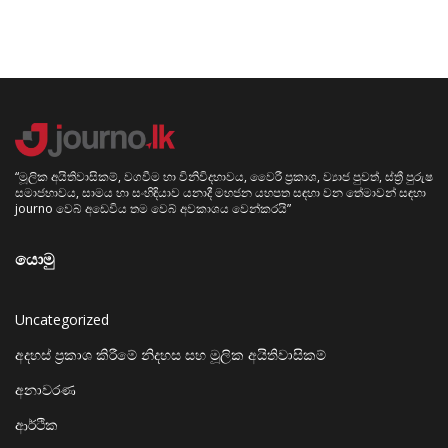
“මූලික අයිතිවාසිකම්, වගවීම හා විනිවිදභාවය, වෛරී ප්‍රකාශ, ව්‍යාජ පුවත්, ස්ත්‍රී පුරුෂ
සමාජභාවය, සාමය හා සංහිඳියාව යනාදී මහජන යහපත සඳහා වන තේමාවන් සඳහා
journo වෙබ් අඩෙවිය තම වෙබ් අවකාශය වෙන්කරයි”
යොමු
Uncategorized
අදහස් ප්‍රකාශ කිරීමේ නිදහස සහ මූලික අයිතිවාසිකම්
අනාවරණ
ආර්ථික