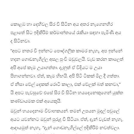
කොළඹ හා දෙහිවල සිර වී සිටින අය අතර නැගෙනහිර
පළාතේ සිට ඉදිකිරීම් කර්මාන්තයේ රැකියා සඳහා පැමිණි අය
ද සිටිනවා.
“අපට නතර වී ඉන්නට පෞද්ගලික කාමර නැහැ. අප ඉන්නේ
හදන ගොඩනැගිල්ල අසල පුංචි මඩුවලයි. වැඩ කරන කාලෙත්
අපි අපේ කෑම උයාගත්තා. දැනුත් ඒ විදියට ම උයා
පිහාගන්නවා. ඒත්, කෑම හිඟයි. අපි පිටි ටිකක් මිල දී ගත්තා.
ඒ නිසා වේල් දෙකක් රොටි කාලා, එක් වේලක් බත් කනවා,”
යි අපට පැවසුවේ එසේ සිර වී සිටින හයදෙනෙකුගෙන් යුක්ත
කණ්ඩායමක එක් අයෙකුයි.
ඔවුන් හයදෙනාම විවාහකයන්. තමන් උපයන මුදල් පවුලේ
අයට යවන්නට ඔවුන් පුරුදු වී සිටියා. ඒත්, දැන් වැඩත් නැහැ.
ආදායමුත් නැහැ. “දැන් ගොඩනැගිල්ලේ ඉදිකිරීම් නවත්වලා.