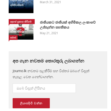
නිදහස සහ මූලික
March 31, 2021
අයිතිවාසිකම්
අදහස් ප්‍රකාශ කිරීමේ
ජාතියකට ජාතියක් අහිමිකල ලංකාවේ
නිදහස සහ මූලික
උප්පැන්න සහතිකය
අයිතිවාසිකම්
May 21, 2021
සමාජ
අප ගැන නවතම තොරතුරු ලබාගන්න
Journo.lk නවතම පළකිරීම් සහ විස්තර ඔබගේ විද්‍යුත්
තැපෑල වෙත ගෙන්වාගන්න.