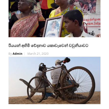
රියයන් අහිමි වේදනාව යකාවැවෙන් වවුනියාවට
By
Admin
March 21, 2020