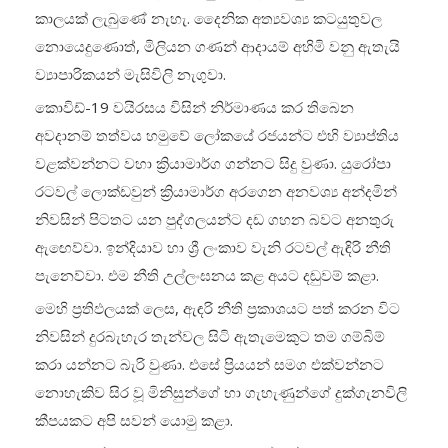
කාලයක් ලැබුණේ නැහැ. දෛනික අත්‍යවශ්‍ය කටයුතුවල
නොයෙදුණොත්, මිලියන ගණන් ආදායම් අහිමි වනු ඇතැයි
ව්‍යාපාරිකයන් මැසිවිලි නැගුවා.
කොවිඩ්-19 වයිරසය විසින් නිර්මාණය කර තිබෙන
අවදානම් තත්වය හමුවේ ලෝකයේ රජයන්ට එහි ව්‍යාප්තිය
වළක්වන්නට වහා ක්‍රියාමාර්ග ගන්නට සිදු වුණා. යුරෝපා
රටවල් ලොක්ඩවුන් ක්‍රියාමාර්ග අරගෙන අනවශ්‍ය අන්දමින්
නිවසින් පිටතට යන පුද්ගලයන්ට දඩ ගහන බවට අනතුරු
ඇඟෙව්වා. ඉන්දියාව හා ශ්‍රී ලංකාව වැනි රටවල් ඇඳිරි නීති
පැනෙව්වා. එම නීති උල්ලංඝනය කළ අයට දඬුවම් කළා.
මෙහි ප්‍රතිඵලයක් ලෙස, ඇඳරි නීති ප්‍රකාශයට පත් කරන විට
නිවසින් දුරබැහැර තැන්වල සිටි ඇතැමෙකුට තම ගම්බිම්
කරා යන්නට බැරි වුණා. එසේ ප්‍රියයන් සමග එක්වන්නට
නොහැකිව සිර වූ මිනිසුන්ගේ හා ගැහැණුන්ගේ දුක්ගැනවිලි
කීපයකට අපි සවන් යොමු කළා.