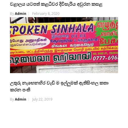
වළාලය යටපත් කළධීවර දිවිසැරිය අවුරන කසළ
By
Admin
February 8, 2020
උතුරු නැඟෙනහිර වැඩි ම ඉල්ලුමක් ඇතිසිංහල කතා
කරන පංති
By
Admin
July 22, 2019