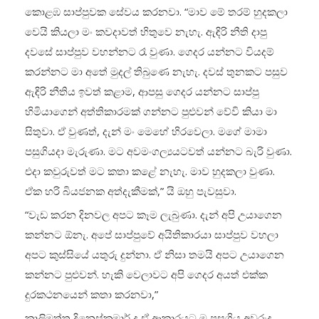
කොළඹ සාප්පුවක සේවය කරනවා. “මාව මේ තරම් හුදකලා
වෙයි කියලා මං කවදාවත් හිතුවෙ නැහැ. ඇඳිරි නීති දාපු
දවසේ සාප්පුව වහන්නට රෑ වුණා. ගෙදර යන්නට වියදම්
කරන්නට මා අතේ මුදල් තිබුණෙ නැහැ. දවස් තුනකට පසුව
ඇඳිරි නීතිය ඉවත් කළාම, ආපසු ගෙදර යන්නට සාප්පු
හිමියාගෙන් අත්තිකාරමක් ගන්නට පුළුවන් වේවි කියා මා
සිතුවා. ඒ වුණත්, දැන් මං මෙහේ හිරවෙලා. මගේ මාමා
පසුගියදා මැරුණා. මට අවමංගල්‍යයටවත් යන්නට බැරි වුණා.
එදා කවුරුවත් මට කතා කළේ නැහැ. මාව හුදකලා වුණා.
ඒක හරි බියජනක අත්දැකීමක්,” යි ඔහු පැවසුවා.
“වැඩ කරන දිනවල අපට කෑම ලැබුණා. දැන් අපි උයාගෙන
කන්නට ඕනැ. අපේ සාප්පුවේ අයිතිකාරයා සාප්පුව වහලා
අපට කුස්සියේ යතුරු දුන්නා. ඒ නිසා තමයි අපට උයාගෙන
කන්නට පුළුවන්. හැකි වෙලාවට අපි ගෙදර අයත් එක්ක
දුරකථනයෙන් කතා කරනවා,”
කාලිමුත්තු දිනෙස්කුමාර් ද ඒ ආකාරයට ම පසුගිය අවුරුදු