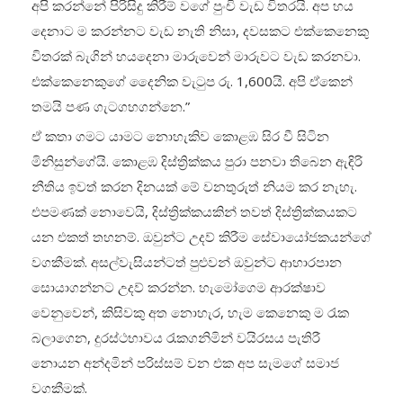
අපි කරන්නේ පිරිසිදු කිරීම් වගේ පුංචි වැඩ විතරයි. අප හය
දෙනාට ම කරන්නට වැඩ නැති නිසා, දවසකට එක්කෙනෙකු
විතරක් බැගින් හයදෙනා මාරුවෙන් මාරුවට වැඩ කරනවා.
එක්කෙනෙකුගේ දෛනික වැටුප රු. 1,600යි. අපි ඒකෙන්
තමයි පණ ගැටගහගන්නෙ.”
ඒ කතා ගමට යාමට නොහැකිව කොළඹ සිර වී සිටින
මිනිසුන්ගේයි. කොළඹ දිස්ත්‍රික්කය පුරා පනවා තිබෙන ඇඳිරි
නීතිය ඉවත් කරන දිනයක් මේ වනතුරුත් නියම කර නැහැ.
එපමණක් නොවෙයි, දිස්ත්‍රික්කයකින් තවත් දිස්ත්‍රික්කයකට
යන එකත් තහනම්. ඔවුන්ට උදව් කිරීම සේවායෝජකයන්ගේ
වගකීමක්. අසල්වැසියන්ටත් පුළුවන් ඔවුන්ට ආහාරපාන
සොයාගන්නට උදව් කරන්න. හැමෝගෙම ආරක්ෂාව
වෙනුවෙන්, කිසිවකු අත නොහැර, හැම කෙනෙකු ම රැක
බලාගෙන, දුරස්ථභාවය රැකගනිමින් වයිරසය පැතිරී
නොයන අන්දමින් පරිස්සම් වන එක අප සැමගේ සමාජ
වගකීමක්.