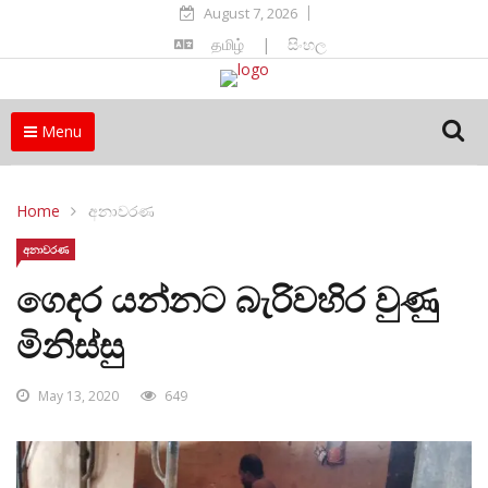
August 7, 2026
தமிழ்
|
සිංහල
Menu
Home
අනාවරණ
අනාවරණ
ගෙදර යන්නට බැරිවහිර වුණු
මිනිස්සු
May 13, 2020
649