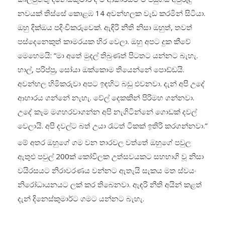
නවයක් තිස්සේ කොළඹ 14 අවන්හලක වැඩ කරමින් සිටියා.
ඔහු දික්ඔය පදිංචිකරුවෙක්. ඇඳිරි නීති නිසා ඔහුත්, තවත්
පස්දෙනෙකුත් කාමරයක හිර වෙලා. ඔහු අපට දුක කීවේ
මෙහෙමයි: “මා අතේ මුදල් තිබුණත් පිටතට යන්නට බැහැ.
හාල්, පරිප්පු, සෝයා ඔක්කොම තියෙන්නේ පොඩ්ඩයි.
අවන්හල හිමිකරුවා අපට ඉඳහිට බඩු එවනවා. දැන් අපි උදේ
ආහාරය ගන්නේ නැහැ. වේල් දෙකකින් පිරිමහ ගන්නවා.
උදේ කෑම මගහරවාගන්න අපි නැගිටින්නේ ගොඩක් දවල්
වෙලායි. අපි දවල්ට බත් උයා රෑටත් ටිකක් ඉතිරි කරගන්නවා.”
මේ අතර ඔහුගේ ගම වන තාරවල වත්තේ ඔහුගේ පවුල
ඇතුළු පවුල් 200ක් කෝවිලක උත්සවයකට සහභාගි වූ නිසා
වයිරසයට නිරාවරණය වන්නට ඇතැයි සැකය මත ස්වයං
නිරෝධායනයට ලක් කර තිබෙනවා. ඇඳරි නීති අයින් කළත්
දැන් දිනෙස්කුමාර්ට ගමට යන්නට බැහැ.