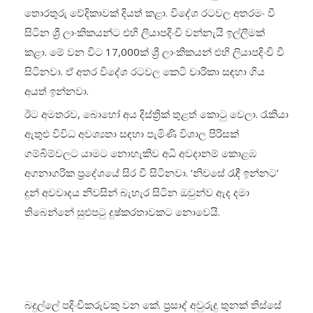
තොරතුරු වේදිකාවක් දියත් කළා. විදේශ රටවල අතරමං වී
සිටින ශ්‍රී ලාංකිකයන්ට එහි ලියාපදිංචි වන්නැයි ඉල්ලීමක්
කළා. මේ වන විට 17,000ක් ශ්‍රී ලාංකිකයන් එහි ලියාපදිංචි වී
සිටිනවා. ඒ අතර විදේශ රටවල කෙටි චාරිකා සඳහා ගිය
අයත් ඉන්නවා.
ඊට අමතරව, බොහෝ අය දිස්ත්‍රික් තුළත් කොටු වෙලා. රැකියා
ඇතුළු විවිධ අවශ්‍යතා සඳහා පැමිණි විශාල පිරිසක්
ගම්බිම්වලට යාමට නොහැකිව අධි අවදානම් කොළඹ
අගනාගරික ප්‍රදේශයේ සිර වී සිටිනවා. ‘නිවසේ රැඳී ඉන්නට’
දුන් අවවාදය නිවසින් බැහැර සිටින ඔවුන්ව ඇද දමා
තිබෙන්නේ සුළුපටු දුෂ්කරතාවකට නොවෙයි.
බදුල්ලේ පදිංචිකරුවකු වන කේ. ප්‍රසාද් අවුරුදු තුනක් තිස්සේ