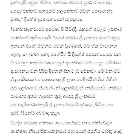
ඉන්නැයි ඔවුන් කිව්වා. තත්වය ස්ථාවර වුණ වහාම මට
ගෙදර එන්නට පහසුකම් සලසන්නට ඔවුන් පොරොන්දු
වුණා,“ දිනේෂ් දුරකථනයෙන් පැවසුවා.
දිනේෂ් කැනඩාවේ අසරණ වී සිටිද්දී, ඔහුගේ පවුලට උපකාර
කරන්නේ ඥාතියෙකුයි. “මගේ මව්රට ශ්‍රී ලංකාව. මගේ පවුල
ඉන්නේ එහේ. ඔවුන්ට යමක් වුණොත්, මට ඒක වාවාන්න
බැහැ. මං ඉන්න ඕනැ එහේයි,” යි දිනේෂ් පවසනවා. මේ වන
විට ඔහු මානසික වශයෙනුත් ආතතියට පත් වෙලා. වයිරසය
ආසාදනය වන පිරිස දිනෙන් දින වැඩි වෙනවා. මේ වන විට
ශ්‍රී ලාංකිකයන් නවදෙනෙකු ශ්‍රී ලංකාවේදී එයින් මිය ගිහින්.
මුළු ලෝකය ම තිබෙන්නේ ලොක්ඩවුන් තත්වයකයි. තත්වය
සාමාන්‍ය අතට හැරෙන තුරු ආපසු ශ්‍රී ලංකාවට
නොපැමිණෙන්නැයි ශ්‍රී ලංකා රජය විදේශවල සිටින තම
පුරවැසියන්ට අවවාද කළා.
විදේශ කටයුතු අමාත්‍යාංශය තොරතුරු හා සන්නිවේදන
තාක්ෂණ නියෝජිතායතනයේ සහායෙන් පසුගිය මාර්තු 26දා