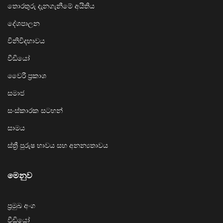
තොරතුරු දැනගැනීමේ අයිතිය
දේශපාලන
විනිවිදභාවය
වීඩියෝ
වෛරී ප්‍රකාශ
සමාජ
සංස්කාරක සටහන්
සාමය
ස්ත්‍රී පුරුෂ භාවය සහ අනන්‍යතාවය
මෙනුව
ප්‍රමුඛ අංග
වීඩියෝ