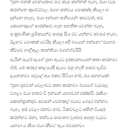
“පුතා මතක් වෙනකොට මට කෑම කන්නත් බැහැ. එයා වැඩ
කරන්නෙ කුවේට්වල. එහෙ තත්වය මොකක්ද කියලා මං
දන්නෙ නැහැ. එයා ඉන්නෙ තනියෙන්. කාටවත්, තව
කෙනෙකුගේ ආරක්ෂාව ගැන සහතික වෙන්න බැහැ.
සංක්‍රමණික ශ්‍රමිකයන්ට ආපසු සිය රට යන්නට අවසර නැහැ.
ඊළඟට මොකක් වෙයිද කියලා අපි බයෙන් ඉන්නෙ.” එහෙම
කිව්වෙ හාලිඇල කාන්තියා මහේශ්වරීයි.
සැරින් සැරේ ඇගේ පුතා ඇයට දුරකථනයෙන් කතා කරනවා.
ඒත්, මේ කරදර කාලයේදී ඇයට ඔහු නැති පාළුව දැඩිව
දැනෙනවා. පවුලේ අය එකට සිටියා නම්, එය සහනයක්.
“පුතා පුළුවන් වෙලාවට කතා කරනවා. එයාගේ වැඩපල
වහලා. එයා නතර වී ඉන්නේ යහළුවන් එක්කයි. රැකියා
කොන්ත්‍රාත්තුව අවසන් වෙනකල් එයාට ගෙදර එන්නට
බැහැ. අස් වෙලා එනවා නම්, ටිකට්වලට අතින් වියදම්
කරන්නට ඕනැ. තත්වය සාමාන්‍ය වුණාම ආපහු වැඩට
යනවා ය කියා එයා කීවා,” ඇය පවසනවා.