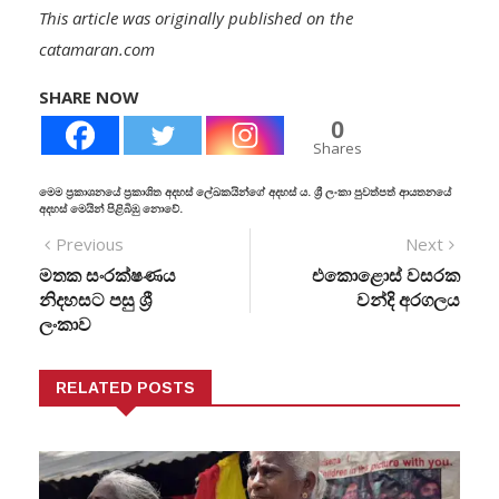
This article was originally published on the
catamaran.com
SHARE NOW
0
Shares
මෙම ප්‍රකාශනයේ ප්‍රකාශිත අදහස් ලේඛකයින්ගේ අදහස් ය. ශ්‍රී ලංකා පුවත්පත් ආයතනයේ
අදහස් මෙයින් පිළිබිඹු නොවේ.
Previous
Next
මතක සංරක්ෂණය
එකොළොස් වසරක
නිදහසට පසු ශ්‍රී
වන්දි අරගලය
ලංකාව
RELATED POSTS