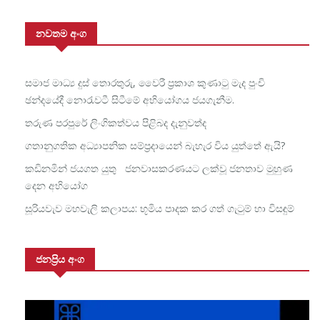
නවතම අංග
සමාජ මාධ්‍ය දුස් තොරතුරු, වෛරී ප්‍රකාශ කුණාටු මැද පුංචි
ඡන්දයේදී නොරැවටී සිටීමේ අභියෝගය ජයගැනීම.
තරුණ පරපුරේ ලිංගිකත්වය පිළිබද දැනුවත්ද
ගතානුගතික අධ්‍යාපනික සම්ප්‍රදායෙන් බැහැර විය යුත්තේ ඇයි?
කඩිනමින් ජයගත යුතු ජනවාසකරණයට ලක්වූ ජනතාව මුහුණ
දෙන අභියෝග
සූරියවැව මහවැලි කලාපය: භූමිය පාදක කර ගත් ගැටුම් හා විසඳුම්
ජනප්‍රිය අංග