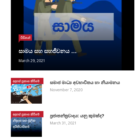
වීඩියෝ
සාමය සහ සහජීවනය …
March 29, 2021
අදහස් ප්‍රකාශ කිරීමේ
සමාජ මාධ්‍ය අවභාවිතය හා නියාමනය
නිදහස සහ මූලික
November 7, 2020
අයිතිවාසිකම්
අදහස් ප්‍රකාශ කිරීමේ
ප්‍රජාතන්ත්‍රවාදය: යනු කුමක්ද?
නිදහස සහ මූලික
March 31, 2021
අයිතිවාසිකම්