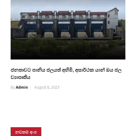
ජනතාවට පානිය ජලයත් අහිමි, අසාර්ථක යාන් ඔය ජල
ව්‍යාපෘතිය
By
Admin
August 8, 2023
නවතම අංග