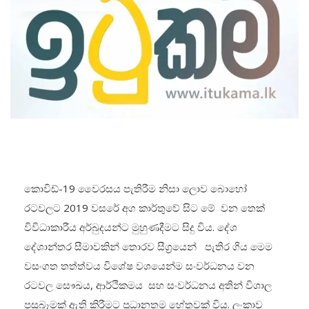
කොවිඩ්-19 වෛරසය පැතිරීම නිසා ලොව බොහෝ
රටවලට 2019 වසරේ අග කාර්තුවේ සිට මේ වන තෙක්
විවිධාකාරීය අර්බුදයන්ට මුහුණදීමට සිදු විය. දේශ
දේශාන්තර සීමාවකින් තොරව සීග්‍රයෙන් පැතිර ගිය මෙම
වසංගත තත්ත්වය විශේෂ වශයෙන්ම සංවර්ධනය වන
රටවල සෞඛය, ආර්ථිකමය සහ සංවර්ධනය අතින් විශාල
පසුබෑමක් ඇති කිරීමට ප්‍රධානතම හේතුවක් විය. ලංකාව