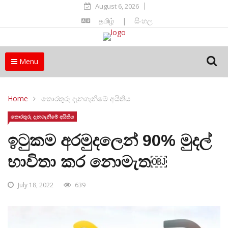
August 6, 2026
தமிழ்
|
සිංහල
Menu
Home
තොරතුරු දැනගැනීමේ අයිතිය
තොරතුරු දැනගැනීමේ අයිතිය
ඉටුකම අරමුදලෙන් 90% මුදල්
භාවිතා කර නොමැත￼
July 18, 2022
639