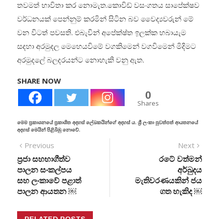
තවමත් භාවිතා කර නොමැත.කොවිඩ් වසංගතය සාපේක්ෂව
වර්ධනයක් පෙන්නුම් කරමින් සිටින බව වෛද්‍යවරුන් මේ
වන විටත් පවසති. එබැවින් අපේක්ෂ්ත ඉලක්ක හබායැම
සදහා අරමුදල මෙහෙයවිමේ වගකිමෙන් වගවිමෙන් මිදිමට
අරමුදලේ බලදරයන්ට නොහැකි වනු ඇත.
SHARE NOW
0
Shares
මෙම ප්‍රකාශනයේ ප්‍රකාශිත අදහස් ලේඛකයින්ගේ අදහස් ය. ශ්‍රී ලංකා පුවත්පත් ආයතනයේ
අදහස් මෙයින් පිළිබිඹු නොවේ.
Previous
Next
ප්‍රජා සහභාගීත්ව
රටේ වත්මන්
පාලන සංකල්පය
අර්බුදය
සහ ලංකාවේ පළාත්
මැතිවරණයකින් ජය
පාලන ආයතන ￼
ගත හැකිද ￼
RELATED POSTS