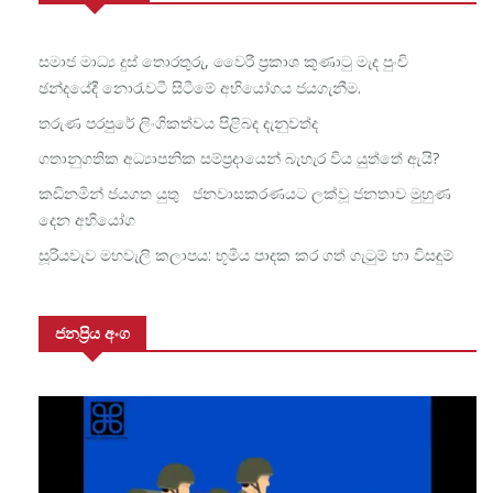
සමාජ මාධ්‍ය දුස් තොරතුරු, වෛරී ප්‍රකාශ කුණාටු මැද පුංචි
ඡන්දයේදී නොරැවටී සිටීමේ අභියෝගය ජයගැනීම.
තරුණ පරපුරේ ලිංගිකත්වය පිළිබද දැනුවත්ද
ගතානුගතික අධ්‍යාපනික සම්ප්‍රදායෙන් බැහැර විය යුත්තේ ඇයි?
කඩිනමින් ජයගත යුතු ජනවාසකරණයට ලක්වූ ජනතාව මුහුණ
දෙන අභියෝග
සූරියවැව මහවැලි කලාපය: භූමිය පාදක කර ගත් ගැටුම් හා විසඳුම්
ජනප්‍රිය අංග