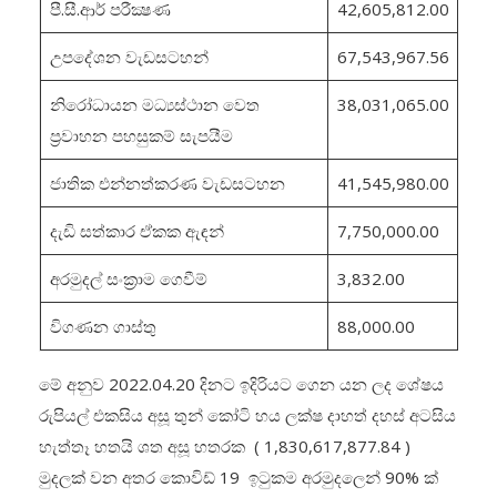
පී.සී.ආර් පරීක්‍ෂණ
42,605,812.00
උපදේශන වැඩසටහන්
67,543,967.56
නිරෝධායන මධ්‍යස්ථාන වෙත
38,031,065.00
ප්‍රවාහන පහසුකම් සැපයීම
ජාතික එන්නත්කරණ වැඩසටහන
41,545,980.00
දැඩි සත්කාර ඒකක ඇඳන්
7,750,000.00
අරමුදල් සංක්‍රාම ගෙවීම්
3,832.00
විගණන ගාස්තු
88,000.00
මේ අනුව 2022.04.20 දිනට ඉදිරියට ගෙන යන ලද ශේෂය
රුපියල් එකසිය අසූ තුන් කෝටි හය ලක්ෂ දාහත් දහස් අටසිය
හැත්තෑ හතයි ශත අසූ හතරක ( 1,830,617,877.84 )
මුදලක් වන අතර කොවිඩ් 19 ඉටුකම අරමුදලෙන් 90% ක්