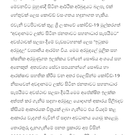
මේවනවිට මුහුණදී සිටින ආර්ථික අර්බුදයට බලපැ එක්
හේතුවක් ලෙස කොව්ඩ් වසංගතය හදුනාගත හැකිය.
එවැනි වටපිටාවක් තුළ ශ්‍රි ලංකාවේ කෝවිඩ්-19 මුල්කරගත්
“අවදානමට ලක්ව සිටින ජනතාවට සහනාධාර සැපයීමට”
අවස්ථාවක් සලසා දීමේ වැඩසටහනක් ලෙස “ඉටුකම
අරමුදල” ව්‍යපෘතිය ආරම්භ විය. මෙම අරමුදලේ මූලික සහ
ක්ෂනික අරමුණුගත ඉලක්කය වන්නේ සෞඛ්ය අංශයේ සහ
අනෙකුත් අත්‍යවශ්‍ය සේවා සපයනන්ගේ සෞඛ්ය හා
ආරක්ෂාව සහතික කිරීම වන අතර එලෙසින්ම කෝවිඩ්-19
නිසාවෙන් අවදානමට ලක්ව සිටින ජනතාවට සහනාධාර
සැපයීමට අවස්ථාව සලසා දීමයි.මෙම අපේක්ෂිත ඉලක්ක
අත්පත් කර ගැනිම සදහා අරමුදල යොදාගත් අකාරය පිලිබදව
කිසියම් ආකාරයක චිත්‍රයක් ලබා ගැනිමට එය වියදම් කළ
ආකාරය වැදගත් බැවින් ඒ සදහා අවධානය යොමු කළෙමු.
තොරතුරු දැනගැනීමේ පනත ප්‍රකාරව අප විසින්