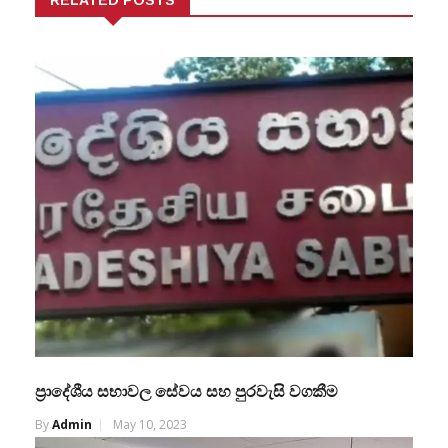
ප්‍රාදේශීය සභාවල සේවය සහ පුරවැසි වගකීම
By
Admin
May 10, 2023