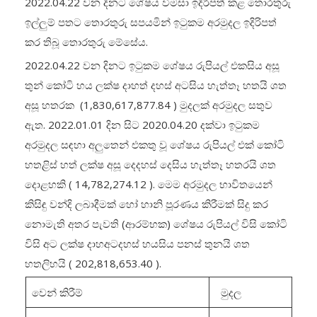
2022.04.22 වන දිනට ශේෂය විමසා ඉදිරිපත් කළ තොරතුරු
ඉල්ලුම් පතට තොරතුරු සපයමින් ඉටුකම අරමුදල ඉදිරිපත්
කර තිබූ තොරතුරු මේසේය.
2022.04.22 වන දිනට ඉටුකම ශේෂය රුපියල් එකසිය අසූ
තුන් කෝටි හය ලක්ෂ දාහත් දහස් අටසිය හැත්තෑ හතයි ශත
අසූ හතරක (1,830,617,877.84 ) මුදලක් අරමුදල සතුව
ඇත. 2022.01.01 දින සිට 2020.04.20 දක්වා ඉටුකම
අරමුදල සඳහා අලුතෙන් එකතු වූ ශේෂය රුපියල් එක් කෝටි
හතළිස් හත් ලක්ෂ අසූ දෙදහස් දෙසිය හැත්තෑ හතරයි ශත
දොළහකි ( 14,782,274.12 ). මෙම අරමුදල භාවිතයෙන්
කිසිඳු වන්දි ලබාදීමක් හෝ හානි පූරණය කිරීමක් සිදු කර
නොමැති අතර පැවති (ආරම්භක) ශේෂය රුපියල් විසි කෝටි
විසි අට ලක්ෂ දාහඅටදහස් හයසිය පනස් තුනයි ශත
හතලිහයි ( 202,818,653.40 ).
වෙන් කිරීම්
මුදල