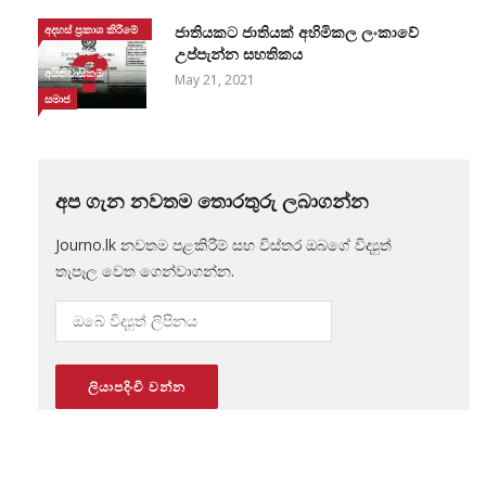
අදහස් ප්‍රකාශ කිරීමේ
ජාතියකට ජාතියක් අහිමිකල ලංකාවේ
නිදහස සහ මූලික
උප්පැන්න සහතිකය
අයිතිවාසිකම්
May 21, 2021
සමාජ
අප ගැන නවතම තොරතුරු ලබාගන්න
Journo.lk නවතම පළකිරීම් සහ විස්තර ඔබගේ විද්‍යුත්
තැපෑල වෙත ගෙන්වාගන්න.