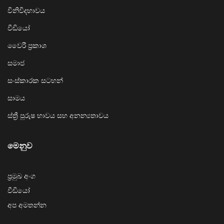
විනිවිදභාවය
වීඩියෝ
වෛරී ප්‍රකාශ
සමාජ
සංස්කාරක සටහන්
සාමය
ස්ත්‍රී පුරුෂ භාවය සහ අනන්‍යතාවය
මෙනුව
ප්‍රමුඛ අංග
වීඩියෝ
අප අමතන්න