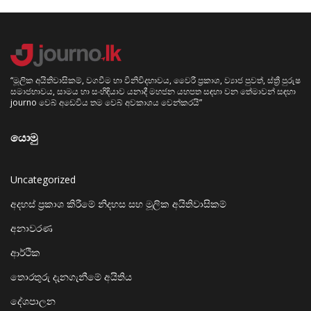
“මූලික අයිතිවාසිකම්, වගවීම හා විනිවිදභාවය, වෛරී ප්‍රකාශ, ව්‍යාජ පුවත්, ස්ත්‍රී පුරුෂ
සමාජභාවය, සාමය හා සංහිඳියාව යනාදී මහජන යහපත සඳහා වන තේමාවන් සඳහා
journo වෙබ් අඩෙවිය තම වෙබ් අවකාශය වෙන්කරයි”
යොමු
Uncategorized
අදහස් ප්‍රකාශ කිරීමේ නිදහස සහ මූලික අයිතිවාසිකම්
අනාවරණ
ආර්ථික
තොරතුරු දැනගැනීමේ අයිතිය
දේශපාලන