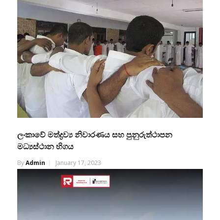
ලංකාවේ මත්ද්‍රව්‍ය නිවාරණය සහ පුනුරුත්ථාපන
මධ්‍යස්ථාන හිගය
By
Admin
January 17, 2023