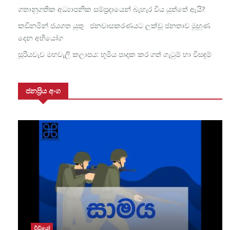
ගතානුගතික අධ්‍යාපනික සම්ප්‍රදායෙන් බැහැර විය යුත්තේ ඇයි?
කඩිනමින් ජයගත යුතු ජනවාසකරණයට ලක්වූ ජනතාව මුහුණ
දෙන අභියෝග
සූරියවැව මහවැලි කලාපය: භූමිය පාදක කර ගත් ගැටුම් හා විසඳුම්
ජනප්‍රිය අංග
වීඩියෝ