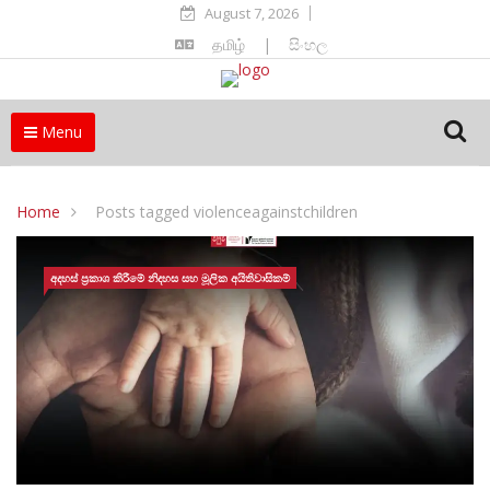
August 7, 2026
தமிழ்
|
සිංහල
Menu
Home
Posts tagged violenceagainstchildren
අදහස් ප්‍රකාශ කිරීමේ නිදහස සහ මූලික අයිතිවාසිකම්