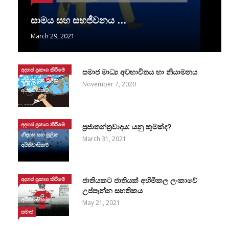
සාමය සහ සහජීවනය …
March 29, 2021
අදහස් ප්‍රකාශ කිරීමේ
සමාජ මාධ්‍ය අවභාවිතය හා නියාමනය
නිදහස සහ මූලික
November 7, 2020
අයිතිවාසිකම්
අදහස් ප්‍රකාශ කිරීමේ
ප්‍රජාතන්ත්‍රවාදය: යනු කුමක්ද?
නිදහස සහ මූලික
March 31, 2021
අයිතිවාසිකම්
අදහස් ප්‍රකාශ කිරීමේ
ජාතියකට ජාතියක් අහිමිකල ලංකාවේ
නිදහස සහ මූලික
උප්පැන්න සහතිකය
අයිතිවාසිකම්
May 21, 2021
සමාජ