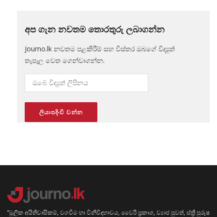
අප ගැන නවතම තොරතුරු ලබාගන්න
Journo.lk නවතම පළකිරීම් සහ විස්තර ඔබගේ විද්‍යුත්
තැපෑල වෙත ගෙන්වාගන්න.
“මූලික අයිතිවාසිකම්, වගවීම හා විනිවිදභාවය, වෛරී ප්‍රකාශ, ව්‍යාජ පුවත්, ස්ත්‍රී පුරුෂ