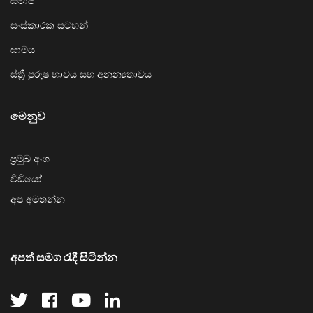
සමාජ
සංස්කාරක සටහන්
සාමය
ස්ත්‍රී පුරුෂ භාවය සහ අනන්‍යතාවය
මෙනුව
ප්‍රමුඛ අංග
වීඩියෝ
අප අමතන්න
අපත් සමග රැදී සිටින්න