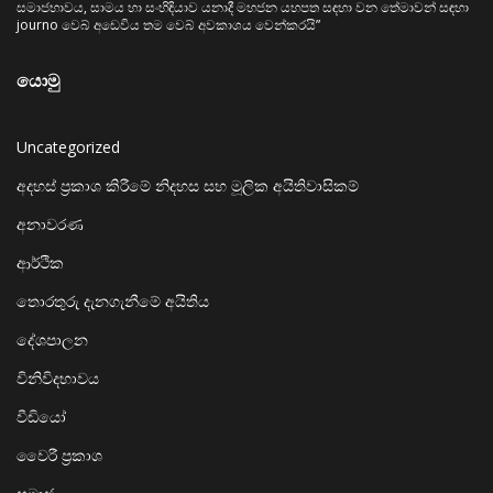
සමාජභාවය, සාමය හා සංහිඳියාව යනාදී මහජන යහපත සඳහා වන තේමාවන් සඳහා
journo වෙබ් අඩෙවිය තම වෙබ් අවකාශය වෙන්කරයි”
යොමු
Uncategorized
අදහස් ප්‍රකාශ කිරීමේ නිදහස සහ මූලික අයිතිවාසිකම්
අනාවරණ
ආර්ථික
තොරතුරු දැනගැනීමේ අයිතිය
දේශපාලන
විනිවිදභාවය
වීඩියෝ
වෛරී ප්‍රකාශ