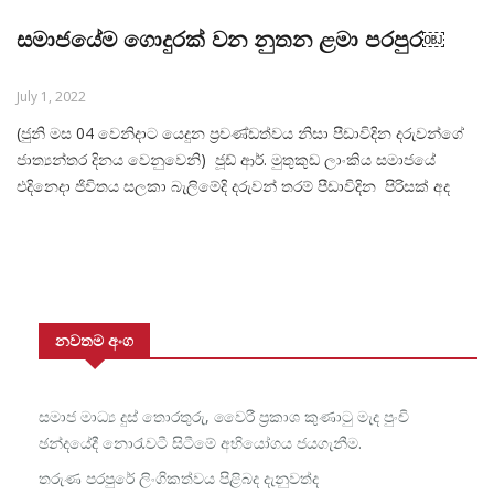
සමාජයේම ගොදුරක් වන නුතන ළමා පරපුර￼
July 1, 2022
(ජුනි මස 04 වෙනිදාට යෙදුන ප්‍රචණ්ඩත්වය නිසා පීඩාවිදින දරුවන්ගේ
ජාත්‍යන්තර දිනය වෙනුවෙනි) ජූඩ් ආර්. මුතුකුඩ ලාංකිය සමාජයේ
එදිනෙදා ජිවිතය සලකා බැලිමේදි දරුවන් තරම් පීඩාවිදින පිරිසක් අද
නොමැති තරම්ය.දෛනිකව අසන්නට දකින්නට ලැබෙන ප්‍රවෘත්ති
වාර්තා අනුව අප රට ළමා අපයෝජනයේ කේන්ද්‍රස්ථානයක් වී තිබේ.
නවතම අංග
සමාජ මාධ්‍ය දුස් තොරතුරු, වෛරී ප්‍රකාශ කුණාටු මැද පුංචි
ඡන්දයේදී නොරැවටී සිටීමේ අභියෝගය ජයගැනීම.
තරුණ පරපුරේ ලිංගිකත්වය පිළිබද දැනුවත්ද