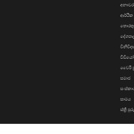
අනාව
ආර්ථික
තොරතුර
දේශප
විනිවි
වීඩියෝ
වෛරී ප්
සමාජ
සංස්ක
සාමය
ස්ත්‍රී