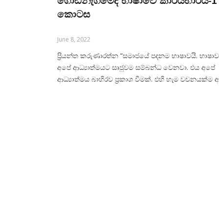
ගොඩනැගිමේදි භාෂාවේ කාර්යභාරය-1
කොටස
June 8, 2022
ප්‍රියන්ත කරුණාරත්න “සමාජයේ පදනම භාෂාවයි. භාෂාව
අපේ ආධ්‍යාත්මයට සෘජුවම සම්බන්ධ වෙනවා. එය අපේ
ආධ්‍යාත්මය බාහිරව ප්‍රකාශ වීමක්. එහි හැම වචනයක්ම 
අධ්‍යාත්මයේ රැස් විහිදුවනවා.” (ඉංදීය ගෝදාන් කෘතියේ 
ප්‍රේමචන්ද්, 1936) සාමය, සංවර්ධනය හා සංහිදියාව
ගොඩනගාගැනීමේ මාධ්‍යයක් ලෙස භාෂාවට ප්‍රමුඛ තැනක