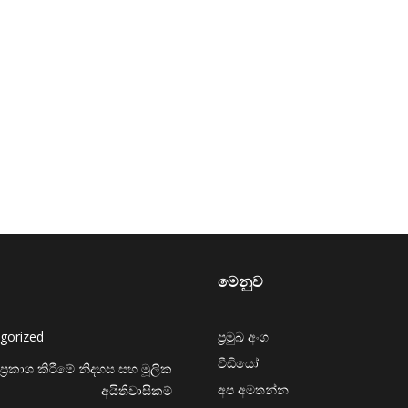
මෙනුව
gorized
ප්‍රමුඛ අංග
වීඩියෝ
ප්‍රකාශ කිරීමේ නිදහස සහ මූලික
අප අමතන්න
අයිතිවාසිකම්