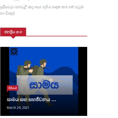
සූරියවැව මහවැලි කලාපය: භූමිය පාදක කර ගත් ගැටුම්
හා විසඳුම්
ජනප්‍රිය අංග
වීඩියෝ
සාමය සහ සහජීවනය …
March 29, 2021