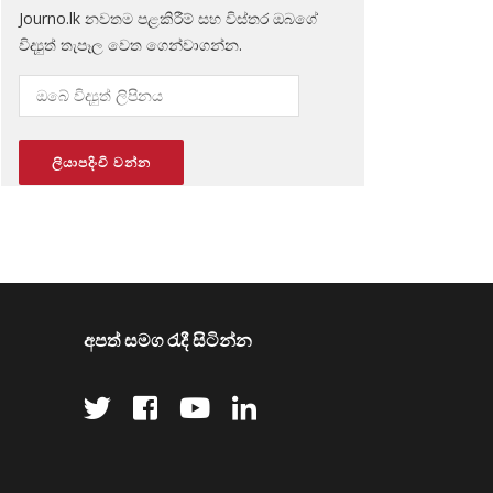
Journo.lk නවතම පළකිරීම් සහ විස්තර ඔබගේ
විද්‍යුත් තැපෑල වෙත ගෙන්වාගන්න.
අපත් සමග රැදී සිටින්න