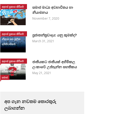
අදහස් ප්‍රකාශ කිරීමේ
සමාජ මාධ්‍ය අවභාවිතය හා
නිදහස සහ මූලික
නියාමනය
අයිතිවාසිකම්
November 7, 2020
අදහස් ප්‍රකාශ කිරීමේ
ප්‍රජාතන්ත්‍රවාදය: යනු කුමක්ද?
නිදහස සහ මූලික
March 31, 2021
අයිතිවාසිකම්
අදහස් ප්‍රකාශ කිරීමේ
ජාතියකට ජාතියක් අහිමිකල
නිදහස සහ මූලික
ලංකාවේ උප්පැන්න සහතිකය
අයිතිවාසිකම්
May 21, 2021
සමාජ
අප ගැන නවතම තොරතුරු
ලබාගන්න