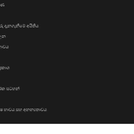
රණ
ු දැනගැනීමේ අයිතිය
ාලන
දභාවය
‍රකාශ
ාරක සටහන්
 පුරුෂ භාවය සහ අනන්‍යතාවය