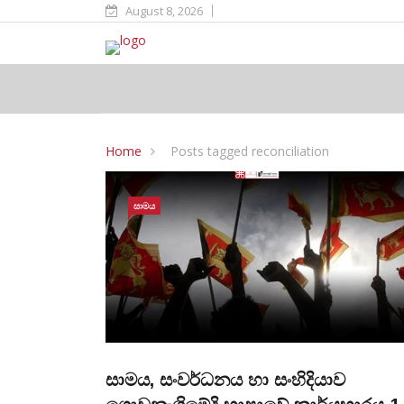
August 8, 2026
Home
Posts tagged reconciliation
සාමය
සාමය, සංවර්ධනය හා සංහිදියාව