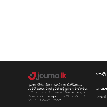
යොමු
“මූලික අයිතිවාසිකම්, වගවීම හා විනිවිදභාවය,
Uncate
වෛරී ප්‍රකාශ, ව්‍යාජ පුවත්, ස්ත්‍රී පුරුෂ සමාජභාවය,
සාමය හා සංහිඳියාව යනාදී මහජන යහපත සඳහා
වන තේමාවන් සඳහා journo වෙබ් අඩෙවිය තම
අදහස් 
වෙබ් අවකාශය වෙන්කරයි”