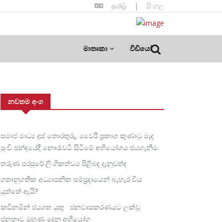
தமிழ்
|
සිංහල
මාතෘකා
වීඩියෝ
නවතම අංග
සමාජ මාධ්‍ය දුස් තොරතුරු, වෛරී ප්‍රකාශ කුණාටු මැද
පුංචි ඡන්දයේදී නොරැවටී සිටීමේ අභියෝගය ජයගැනීම.
තරුණ පරපුරේ ලිංගිකත්වය පිළිබද දැනුවත්ද
ගතානුගතික අධ්‍යාපනික සම්ප්‍රදායෙන් බැහැර විය
යුත්තේ ඇයි?
කඩිනමින් ජයගත යුතු ජනවාසකරණයට ලක්වූ
ජනතාව මුහුණ දෙන අභියෝග