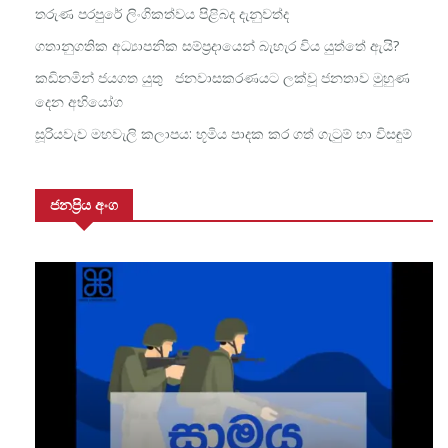
තරුණ පරපුරේ ලිංගිකත්වය පිළිබද දැනුවත්ද
ගතානුගතික අධ්‍යාපනික සම්ප්‍රදායෙන් බැහැර විය යුත්තේ ඇයි?
කඩිනමින් ජයගත යුතු ජනවාසකරණයට ලක්වූ ජනතාව මුහුණ
දෙන අභියෝග
සූරියවැව මහවැලි කලාපය: භූමිය පාදක කර ගත් ගැටුම් හා විසඳුම්
ජනප්‍රිය අංග