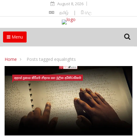
August 8, 2026
தமிழ்
|
සිංහල
Menu
Home
Posts tagged equalrights
අදහස් ප්‍රකාශ කිරීමේ නිදහස සහ මූලික අයිතිවාසිකම්