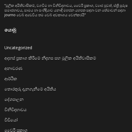
“මූලික අයිතිවාසිකම්, වගවීම හා විනිවිදභාවය, වෛරී ප්‍රකාශ, ව්‍යාජ පුවත්, ස්ත්‍රී පුරුෂ
සමාජභාවය, සාමය හා සංහිඳියාව යනාදී මහජන යහපත සඳහා වන තේමාවන් සඳහා
journo වෙබ් අඩෙවිය තම වෙබ් අවකාශය වෙන්කරයි”
යොමු
Uncategorized
අදහස් ප්‍රකාශ කිරීමේ නිදහස සහ මූලික අයිතිවාසිකම්
අනාවරණ
ආර්ථික
තොරතුරු දැනගැනීමේ අයිතිය
දේශපාලන
විනිවිදභාවය
වීඩියෝ
වෛරී ප්‍රකාශ