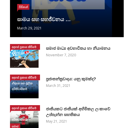
වීඩියෝ
සාමය සහ සහජීවනය …
March 29, 2021
අදහස් ප්‍රකාශ කිරීමේ
සමාජ මාධ්‍ය අවභාවිතය හා නියාමනය
නිදහස සහ මූලික
November 7, 2020
අයිතිවාසිකම්
අදහස් ප්‍රකාශ කිරීමේ
ප්‍රජාතන්ත්‍රවාදය: යනු කුමක්ද?
නිදහස සහ මූලික
March 31, 2021
අයිතිවාසිකම්
අදහස් ප්‍රකාශ කිරීමේ
ජාතියකට ජාතියක් අහිමිකල ලංකාවේ
නිදහස සහ මූලික
උප්පැන්න සහතිකය
අයිතිවාසිකම්
May 21, 2021
සමාජ