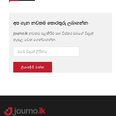
අප ගැන නවතම තොරතුරු ලබාගන්න
Journo.lk නවතම පළකිරීම් සහ විස්තර ඔබගේ විද්‍යුත්
තැපෑල වෙත ගෙන්වාගන්න.