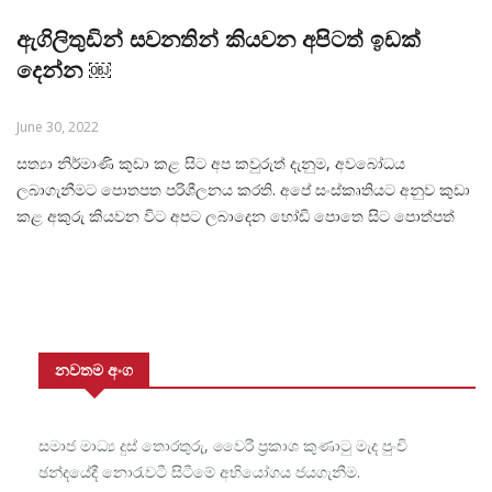
ඇගිලිතුඩින් සවනතින් කියවන අපිටත් ඉඩක්
දෙන්න ￼
June 30, 2022
සත්‍යා නිර්මාණි කුඩා කළ සිට අප කවුරුත් දැනුම, අවබෝධය
ලබාගැනීමට පොතපත පරිශීලනය කරති. අපේ සංස්කෘතියට අනුව කුඩා
කළ අකුරු කියවන විට අපට ලබාදෙන හෝඩි පොතෙ සිට පොත්පත්
අපට සමීප වේ. ඔබට ඔබ පළමුව දුටු කියවා ඇත් හෝඩි පොත මතකද?
එතැන් සිට සාර්ථක අධ්‍යාපනයක් ලබාගැනීමේ දී පොත් පත් අපට ඉතා
අවශ්‍ය විය. ඒ
නවතම අංග
සමාජ මාධ්‍ය දුස් තොරතුරු, වෛරී ප්‍රකාශ කුණාටු මැද පුංචි
ඡන්දයේදී නොරැවටී සිටීමේ අභියෝගය ජයගැනීම.