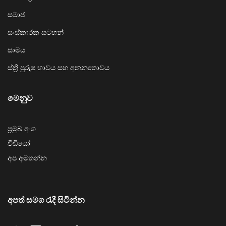
සමාජ
සංස්කාරක සටහන්
සාමය
ස්ත්‍රී පුරුෂ භාවය සහ අනන්‍යතාවය
මෙනුව
ප්‍රමුඛ අංග
වීඩියෝ
අප අමතන්න
අපත් සමග රැදී සිටින්න